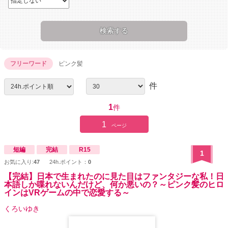
フリーワード
ピンク髪
件
1
件
1
ページ
短編
完結
R15
1
お気に入り:
47
24h.ポイント：
0
【完結】日本で生まれたのに見た目はファンタジーな私！日
本語しか喋れないんだけど、何か悪いの？～ピンク髪のヒロ
インはVRゲームの中で恋愛する～
くろいゆき