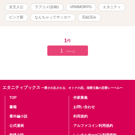
女主人公
ラブコメ(自称)
VRMMORPG
エタニティ
ピンク髪
なんちゃってサッカー
完結済み
1
件
1
ページ
エタニティブックス
〜愛され乱される、オトナの恋。溺愛主義の恋愛レーベル〜
TOP
作家募集
書籍
お問い合わせ
番外編小説
利用規約
公式漫画
アルファコイン利用規約