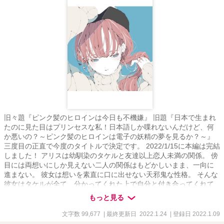
旧々題『ピンク髪のヒロインは今日も不機嫌』 旧題『日本で生まれ
たのに見た目はプリンセスな私！日本語しか喋れないんだけど、何
か悪いの？～ピンク髪のヒロインは電子の妖精の夢を見るか？～』
三度目の正直で今度のタイトルで決定です。 2022/1/15に本編は完結
しました！ アリスは幼馴染のタケルと友達以上恋人未満の関係。 傍
目には両想いにしか見えない二人の関係はもどかしいまま、一向に
進まない。 彼女は想いを素直に口に出せない天邪鬼な性格。 そんな
彼女はタケルが全て、分かってくれた上で自分と付き合ってくれて
いると信じて、疑っていない。 自分は恋物語のヒロインなのだと思
もっと見る
い、日々を過ごしていた。 本編25話、後日談16話の構成となってい
ます。 表紙はノーコピライトガール様のイラストをお借りしていま
文字数 99,677
| 最終更新日 2022.1.24
| 登録日 2022.1.09
す。