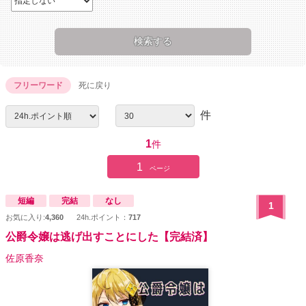
フリーワード
死に戻り
件
1
件
1
ページ
短編
完結
なし
1
お気に入り:
4,360
24h.ポイント：
717
公爵令嬢は逃げ出すことにした【完結済】
佐原香奈