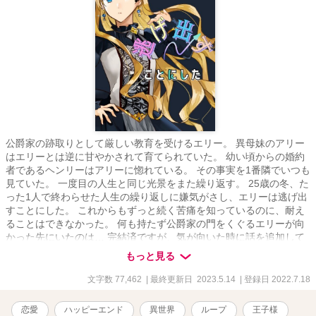
公爵家の跡取りとして厳しい教育を受けるエリー。 異母妹のアリー
はエリーとは逆に甘やかされて育てられていた。 幼い頃からの婚約
者であるヘンリーはアリーに惚れている。 その事実を1番隣でいつも
見ていた。 一度目の人生と同じ光景をまた繰り返す。 25歳の冬、た
った1人で終わらせた人生の繰り返しに嫌気がさし、エリーは逃げ出
すことにした。 これからもずっと続く苦痛を知っているのに、耐え
ることはできなかった。 何も持たず公爵家の門をくぐるエリーが向
かった先にいたのは… 完結済ですが、気が向いた時に話を追加して
います。
もっと見る
文字数 77,462
| 最終更新日 2023.5.14
| 登録日 2022.7.18
恋愛
ハッピーエンド
異世界
ループ
王子様