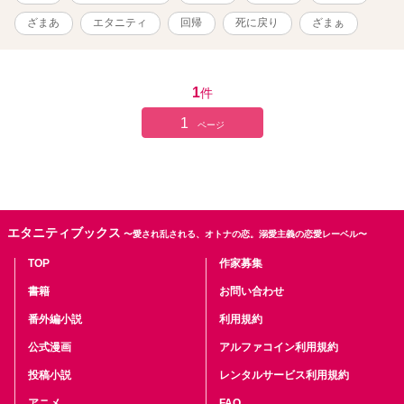
ざまあ
エタニティ
回帰
死に戻り
ざまぁ
1
件
1
ページ
エタニティブックス
〜愛され乱される、オトナの恋。溺愛主義の恋愛レーベル〜
TOP
作家募集
書籍
お問い合わせ
番外編小説
利用規約
公式漫画
アルファコイン利用規約
投稿小説
レンタルサービス利用規約
アニメ
FAQ