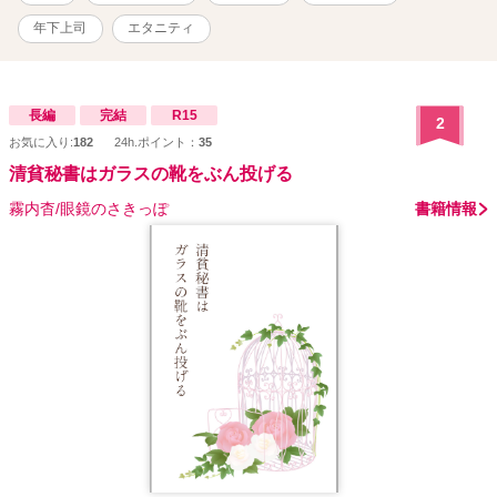
年下上司
エタニティ
長編
完結
R15
2
お気に入り:
182
24h.ポイント：
35
清貧秘書はガラスの靴をぶん投げる
霧内杳/眼鏡のさきっぽ
書籍情報