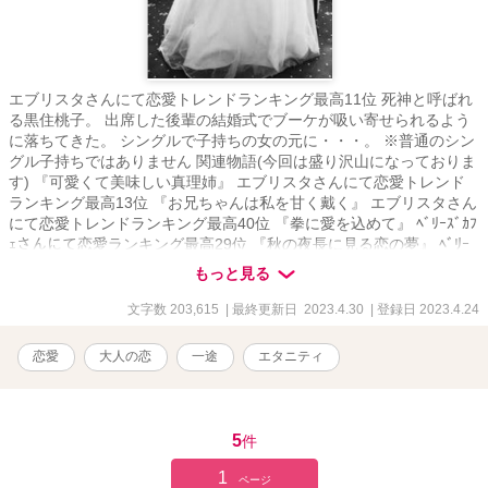
エブリスタさんにて恋愛トレンドランキング最高11位 死神と呼ばれ
る黒住桃子。 出席した後輩の結婚式でブーケが吸い寄せられるよう
に落ちてきた。 シングルで子持ちの女の元に・・・。 ※普通のシン
グル子持ちではありません 関連物語(今回は盛り沢山になっておりま
す) 『可愛くて美味しい真理姉』 エブリスタさんにて恋愛トレンド
ランキング最高13位 『お兄ちゃんは私を甘く戴く』 エブリスタさん
にて恋愛トレンドランキング最高40位 『拳に愛を込めて』 ﾍﾞﾘｰｽﾞｶﾌ
ｪさんにて恋愛ランキング最高29位 『秋の夜長に見る恋の夢』 ﾍﾞﾘｰ
ｽﾞｶﾌｪさんにて恋愛ランキング最高17位 『女社長紅葉(32)の雷は稲妻
もっと見る
を光らせる』 ﾍﾞﾘｰｽﾞｶﾌｪさんにて恋愛ランキング最高 44位 『ムラム
ラムラムラモヤモヤモヤモヤ今日も秘書は止まらない』 エブリスタ
文字数 203,615
| 最終更新日 2023.4.30
| 登録日 2023.4.24
さんにて恋愛トレンドランキング最高32位 『ロリコンエロ親父(法務
部長)から、ヘソ曲がりのおヘソを探されることになった』 ﾍﾞﾘｰｽﾞｶﾌ
恋愛
大人の恋
一途
エタニティ
ｪさんにて恋愛ランキング最高24位 『交際0日で結婚！指輪ゲットを
目指しラスボスを攻略してゲームをクリア』 ﾍﾞﾘｰｽﾞｶﾌｪさんにて恋愛
ランキング最高13位 『初めてのベッドの上で珈琲を』 エブリスタさ
んにて恋愛トレンドランキング最高9位 『女神達が愛した弟』 エブ
5
件
リスタさんにて恋愛トレンドランキング最高66位 『恋した博士に名
前を覚えて貰うまで』 ﾍﾞﾘｰｽﾞｶﾌｪさんにて恋愛ランキング最高 12位
1
ページ