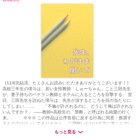
［11/6完結済。たくさんお読みいただきありがとうございます！］
高校三年生の瑛斗は、若い女性教師「しゅーちゃん」こと三田先生
が、妻子持ちのベテラン教師とホテルに入るところを目撃する。 翌
日、三田先生を訪ねた瑛斗は、先生が涙するところを目の当たりに
してしまい……。 「不倫が許されるのに、どうして俺は許されな
いんですか？」 ――教師×高校生の「禁断」と呼ばれる純愛の行く
末。 ※※※ この作品は公序良俗に反する行為に同意・推奨す
るものではけっしてありません。 ご理解いただける方に楽しんでい
ただけると嬉しいです。 便宜上レーティング設定しています
もっと見る
が、描写は控えめです。 （性描写を目的とした作品ではございませ