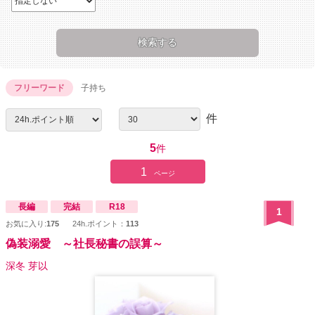
フリーワード
子持ち
件
5
件
1
ページ
長編
完結
R18
1
お気に入り:
175
24h.ポイント：
113
偽装溺愛 ～社長秘書の誤算～
深冬 芽以