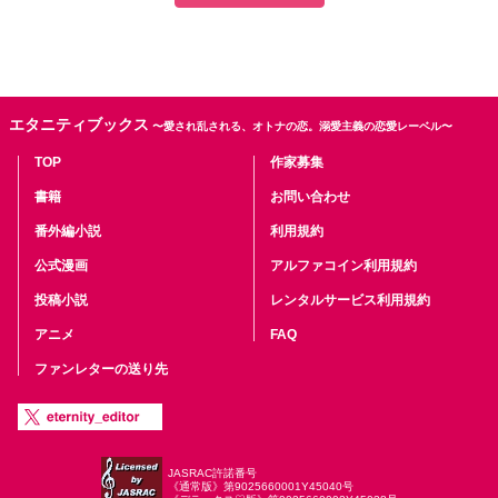
私の物語は全てがシリーズになっておりますが、どれを先に読んで
も楽しめるかと思います。 伏線のようなものを回収していく物語ば
かりなので、途中まではよく分からない内容となっております。 物
語が進むにつれてその意味が分かっていくかと思います。
エタニティブックス
〜愛され乱される、オトナの恋。溺愛主義の恋愛レーベル〜
TOP
作家募集
書籍
お問い合わせ
番外編小説
利用規約
公式漫画
アルファコイン利用規約
投稿小説
レンタルサービス利用規約
アニメ
FAQ
ファンレターの送り先
JASRAC許諾番号
《通常版》第9025660001Y45040号