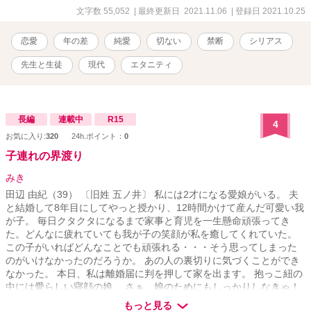
ん） 該当部分には各ページ上部の節タイトルに「※」をつけていま
文字数 55,052
| 最終更新日 2021.11.06
| 登録日 2021.10.25
す。 苦手な方は避けてお読みください。 過去に非営利目的の同人誌
で発表した作品を全面改訂・大幅加筆したものです。 エブリスタに
恋愛
年の差
純愛
切ない
禁断
シリアス
て先行公開済み作品。 --- 写真素材：Joanna Kosinska
先生と生徒
現代
エタニティ
長編
連載中
R15
4
お気に入り:
320
24h.ポイント：
0
子連れの界渡り
みき
田辺 由紀（39） 〔旧姓 五ノ井〕 私には2才になる愛娘がいる。 夫
と結婚して8年目にしてやっと授かり、12時間かけて産んだ可愛い我
が子。 毎日クタクタになるまで家事と育児を一生懸命頑張ってき
た。どんなに疲れていても我が子の笑顔が私を癒してくれていた。
この子がいればどんなことでも頑張れる・・・そう思ってしまった
のがいけなかったのだろうか。 あの人の裏切りに気づくことができ
なかった。 本日、私は離婚届に判を押して家を出ます。 抱っこ紐の
中には愛らしい寝顔の娘。 さぁ、娘のためにもしっかりしなきゃ！
えっ！？・・・ここどこ？ アパートの階段を下りた先は森の中でし
もっと見る