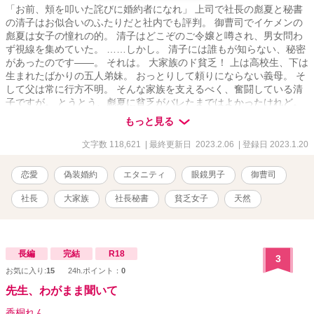
「お前、頬を叩いた詫びに婚約者になれ」 上司で社長の彪夏と秘書
の清子はお似合いのふたりだと社内でも評判。 御曹司でイケメンの
彪夏は女子の憧れの的。 清子はどこぞのご令嬢と噂され、男女問わ
ず視線を集めていた。 ……しかし。 清子には誰もが知らない、秘密
があったのです――。 それは。 大家族のド貧乏！ 上は高校生、下は
生まれたばかりの五人弟妹。 おっとりして頼りにならない義母。 そ
して父は常に行方不明。 そんな家族を支えるべく、奮闘している清
子ですが。 とうとう、彪夏に貧乏がバレたまではよかったけれど。
子持ちと間違われてついひっぱたいてしまい、償いに婚約者のフリ
もっと見る
をする羽目に。 しかも貧乏バラすと言われたら断れない。 どうな
る、清子!? 河守清子 かわもりさやこ 25歳 LCCチェリーエアライ
文字数 118,621
| 最終更新日 2023.2.06
| 登録日 2023.1.20
ン 社長付秘書 清楚なお嬢様風な見た目 会社でもそんな感じで振る
舞っている 努力家で頑張り屋 自分がしっかりしないといけないと常
恋愛
偽装婚約
エタニティ
眼鏡男子
御曹司
に気を張っている 甘えベタ × 御子神彪夏 みこがみひゅうが 33歳
LCCチェリーエアライン 社長 日本二大航空会社桜花航空社長の息
社長
大家族
社長秘書
貧乏女子
天然
子 軽くパーマをかけた掻き上げビジネスショート 黒メタルツーポイ
ント眼鏡 細身のイケメン 物腰が柔らかく好青年 実際は俺様 気に入
った人間はとにかくかまい倒す 清子はいつまで、貧乏を隠し通せる
のか!? ※河守家※ 父 祥平 放浪の画家。ほぼ家にいない 母 真
長編
完結
R18
3
由 のんびり屋 長男 健太(高一･16歳)服作りが趣味 次男 巧(高一･
お気に入り:
15
24h.ポイント：
0
15歳)弁護士になるのが目標 三男 真(小五･10歳)サッカー少年 四
男 望(保育園年中･5歳)飛行機大好き 次女 美妃(保育園児･五ヶ月)
先生、わがまま聞いて
未知数
香桐れん