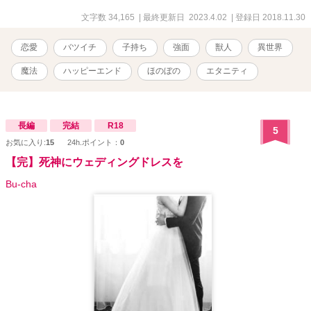
た。 この物語は子連れの元主婦が異世界へ行き、そこで子育てを頑
張りつつ新たな出会いがあるお話です。 ☆作者から読者の方へ☆ こ
文字数 34,165
| 最終更新日 2023.4.02
| 登録日 2018.11.30
の作品は私の初投稿作品です。至らぬ点が多々あるかと思います
が、最後まで温かく見守っていただけると幸いです。また、誤字脱
恋愛
バツイチ
子持ち
強面
獣人
異世界
字がございましたらご指摘くださいますようお願いいたします。
魔法
ハッピーエンド
ほのぼの
エタニティ
長編
完結
R18
5
お気に入り:
15
24h.ポイント：
0
【完】死神にウェディングドレスを
Bu-cha