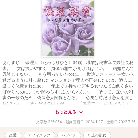
あらすじ 俵理人《たわらりひと》34歳、職業は秘書室長兼社長秘
書。 女は扱いやすく、身体の相性が良ければいい。 結婚なんて
冗談じゃない。 そう思っていたのに。 勘違いストーカー女から
逃げるように引っ越したマンションで理人が再会したのは、過去に
激しく叱責された女。 年上で子持ちのデキる女なんて面倒くさい
ばかりなのに、つい関わらずにはいられない。 そして、互いの利
害の一致のため、偽装恋人関係となる。 必要な時だけ恋人を演じ
ればいい。 それだけのはずが……。 「偽装でも、恋人だろ？」
彼女の甘い香りに惹き寄せられて、抗えない――。
もっと見る
文字数 225,054
| 最終更新日 2024.1.27
| 登録日 2023.7.26
恋愛
オフィスラブ
バツイチ
年上の彼女