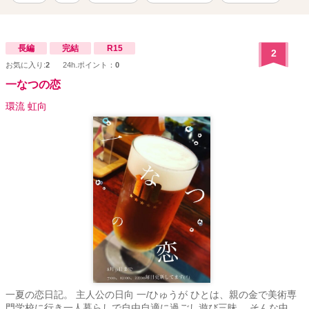
人たちには砕けても煌めき残り続ける愛を届けられずに日々を過ご
していく。 1話ずつ、オススメの曲を紹介しています。 Spotifyにプ
レイリスト作りました。
https://open.spotify.com/playlist/08yh0OwB5etrXXEC5LuMJY?si=N-
長編
完結
R15
2
f-0URyRPimdYKj-A2myw&dl_branch=1 サイドストーリーの«一なつ
お気に入り:
2
24h.ポイント：
0
の恋»もあります！ ･カクヨム ･小説家になろう ･魔法のiらんど ･ノ
ベルアップ+ にも掲載しています。
一なつの恋
環流 虹向
一夏の恋日記。 主人公の日向 一/ひゅうが ひとは、親の金で美術専
門学校に行き一人暮らしで自由自適に過ごし遊び三昧。 そんな中、