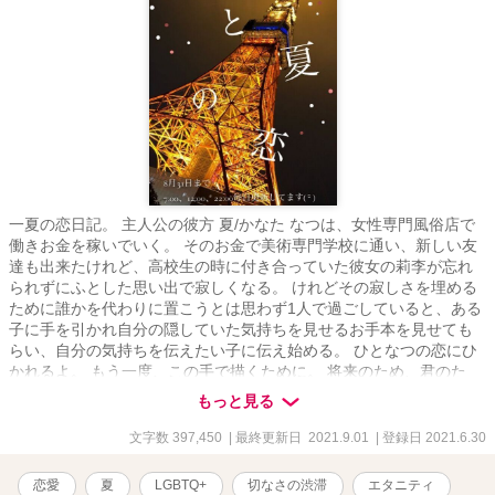
一夏の恋日記。 主人公の彼方 夏/かなた なつは、女性専門風俗店で
働きお金を稼いでいく。 そのお金で美術専門学校に通い、新しい友
達も出来たけれど、高校生の時に付き合っていた彼女の莉李が忘れ
られずにふとした思い出で寂しくなる。 けれどその寂しさを埋める
ために誰かを代わりに置こうとは思わず1人で過ごしていると、ある
子に手を引かれ自分の隠していた気持ちを見せるお手本を見せても
らい、自分の気持ちを伝えたい子に伝え始める。 ひとなつの恋にひ
かれるよ。 もう一度、この手で描くために。 将来のため、君のた
め、自分のために。 自らの身体だけでなんとかしてきた主人公。 け
もっと見る
れど何も芽生えないあの身体に触れることで自分の本心は溶け出
し、空気に触れ死んでいく。 批判されると分かっていても、自分が
文字数 397,450
| 最終更新日 2021.9.01
| 登録日 2021.6.30
やりたい事のため、生きていくためにはそれをしないといけない。
そして、今日もまた 何でもない人たちと脆く儚い愛を語り、 大切な
恋愛
夏
LGBTQ+
切なさの渋滞
エタニティ