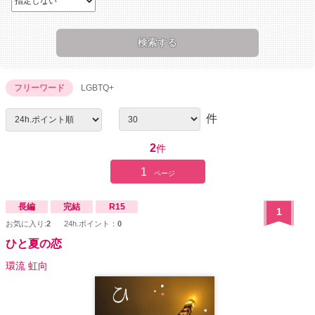
フリーワード
LGBTQ+
件
2
件
1
ページ
長編
完結
R15
1
お気に入り:
2
24h.ポイント：
0
ひと夏の恋
環流 虹向