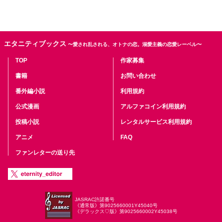
エタニティブックス
〜愛され乱される、オトナの恋。溺愛主義の恋愛レーベル〜
TOP
作家募集
書籍
お問い合わせ
番外編小説
利用規約
公式漫画
アルファコイン利用規約
投稿小説
レンタルサービス利用規約
アニメ
FAQ
ファンレターの送り先
JASRAC許諾番号
《通常版》第9025660001Y45040号
《デラックス♡版》第9025660002Y45038号