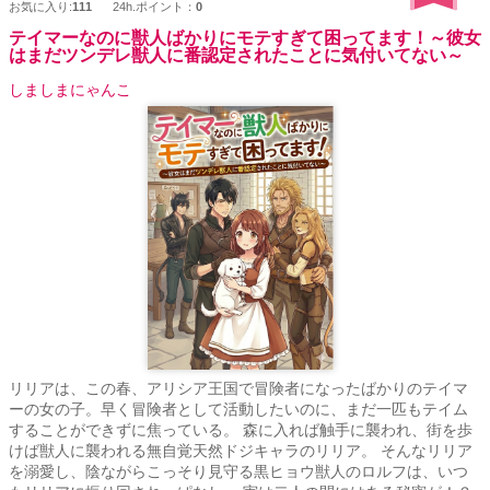
お気に入り:
111
24h.ポイント：
0
テイマーなのに獣人ばかりにモテすぎて困ってます！～彼女
はまだツンデレ獣人に番認定されたことに気付いてない～
しましまにゃんこ
リリアは、この春、アリシア王国で冒険者になったばかりのテイマ
ーの女の子。早く冒険者として活動したいのに、まだ一匹もテイム
することができずに焦っている。 森に入れば触手に襲われ、街を歩
けば獣人に襲われる無自覚天然ドジキャラのリリア。 そんなリリア
を溺愛し、陰ながらこっそり見守る黒ヒョウ獣人のロルフは、いつ