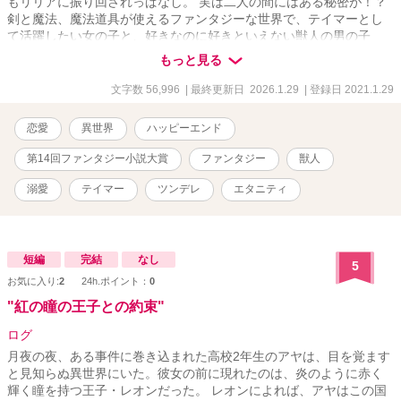
もリリアに振り回されっぱなし。 実は二人の間にはある秘密が！？
剣と魔法、魔法道具が使えるファンタジーな世界で、テイマーとし
て活躍したい女の子と、好きなのに好きといえない獣人の男の子
の、勘違い、溺愛、ジレジレ、時にヤンデレなドタバタ系ラブコメ
もっと見る
です！ 『王女様は聖女様！？おてんば姫の冒険録～全属性の賢者、
500年後に転生する！ペットのドラゴンが迷子なので冒険者になって
文字数 56,996
| 最終更新日 2026.1.29
| 登録日 2021.1.29
探しにいきます！』と同じ世界です。今後「王女様～」のほうでも
登場予定です。お楽しみに！ 小説家になろう、他サイトでも掲載し
恋愛
異世界
ハッピーエンド
ています。
第14回ファンタジー小説大賞
ファンタジー
獣人
溺愛
テイマー
ツンデレ
エタニティ
短編
完結
なし
5
お気に入り:
2
24h.ポイント：
0
"紅の瞳の王子との約束"
ログ
月夜の夜、ある事件に巻き込まれた高校2年生のアヤは、目を覚ます
と見知らぬ異世界にいた。彼女の前に現れたのは、炎のように赤く
輝く瞳を持つ王子・レオンだった。 レオンによれば、アヤはこの国