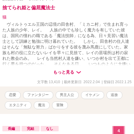
捨てられ姫と偏屈魔法士
猫
ヴィルトゥエル王国の辺境の田舎村、「ミカニ村」で生まれ育っ
た人族の少年、レイ。 人族の中でも珍しく魔力を有していた彼
は、国民の憧れの職である「魔法技師」になる為、日々見習い魔法
士として訓練と勉強に明け暮れていた。 しかし、田舎村の住人達
はそんな「無駄な努力」ばかりをする彼を蔑み馬鹿にしていた。家
族も村の役に立たないレイを早々に見捨て、レイの居場所は村の寂
れた教会のみ。 レイも当然村人達を嫌い、いつか村を出て王都に
行く夢を持つのだった。 そんなある日。 いつものように大嫌い
な家から飛び出して教会に向かったレイ。 草原の一角が不自然に
もっと見る
窪んでいるのを見たレイは、不思議に思いながらも道から外れ、窪
みに近付いていく。ーーそして。 「……女？」 草花を下敷きにし
文字数 13,410
| 最終更新日 2022.2.04
| 登録日 2022.1.25
て眠る、傷だらけの少女と出会ったのだ。
恋愛
ファンタジー
男主人公
イケメン
追放
エタニティ
魔法
冒険
長編
完結
なし
4