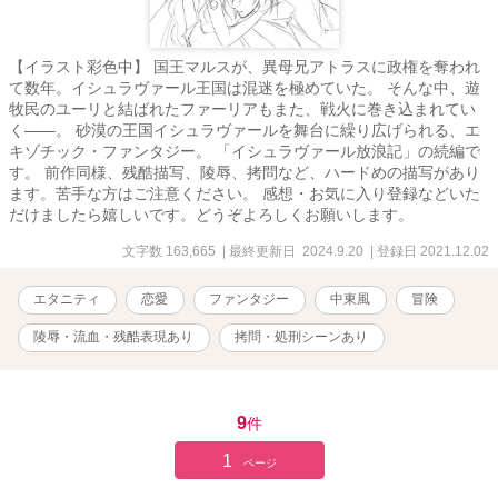
【イラスト彩色中】 国王マルスが、異母兄アトラスに政権を奪われ
て数年。イシュラヴァール王国は混迷を極めていた。 そんな中、遊
牧民のユーリと結ばれたファーリアもまた、戦火に巻き込まれてい
く――。 砂漠の王国イシュラヴァールを舞台に繰り広げられる、エ
キゾチック・ファンタジー。 「イシュラヴァール放浪記」の続編で
す。 前作同様、残酷描写、陵辱、拷問など、ハードめの描写があり
ます。苦手な方はご注意ください。 感想・お気に入り登録などいた
だけましたら嬉しいです。どうぞよろしくお願いします。
文字数 163,665
| 最終更新日 2024.9.20
| 登録日 2021.12.02
エタニティ
恋愛
ファンタジー
中東風
冒険
陵辱・流血・残酷表現あり
拷問・処刑シーンあり
9
件
1
ページ