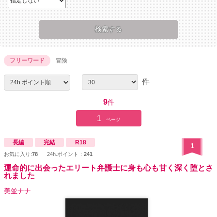
フリーワード
冒険
件
9
件
1
ページ
長編
完結
R18
1
お気に入り:
78
24h.ポイント：
241
運命的に出会ったエリート弁護士に身も心も甘く深く堕とさ
れました
美並ナナ