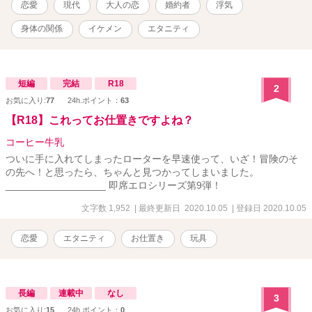
恋愛
現代
大人の恋
婚約者
浮気
ズでも掲載しています（エブリスタでのタイトルは「Blind Destiny
〜秘めたる想いが交わるとき〜」です）。
身体の関係
イケメン
エタニティ
短編
完結
R18
2
お気に入り:
77
24h.ポイント：
63
【R18】これってお仕置きですよね？
コーヒー牛乳
ついに手に入れてしまったローターを早速使って、いざ！冒険のそ
の先へ！と思ったら、ちゃんと見つかってしまいました。
__________________ 即席エロシリーズ第9弾！
文字数 1,952
| 最終更新日 2020.10.05
| 登録日 2020.10.05
恋愛
エタニティ
お仕置き
玩具
長編
連載中
なし
3
お気に入り:
15
24h.ポイント：
0