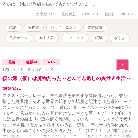
るいは、別の世界線を描いてみたいと思います。
文字数 7,866
| 最終更新日 2020.10.12
| 登録日 2020.10.08
恋愛
異世界
ハッピーエンド
婚約破棄
乙女ゲーム
女主人公
エタニティ
続編
ざまぁ
長編
連載中
R15
7
お気に入り:
4
24h.ポイント：
0
僕の嫁（仮）は魔物だった～どんでん返しの異世界生活～
tartan321
スミス・バークレーは、古代遺跡を探索する冒険者だった。彼が目
指した終着地、それは世界の始まりの場所と記述された遺跡、モノ
ステーシスだった。 そして、彼はいま、モノステーシスの前に立っ
ていた。見るからに人を寄せ付けない大きな壁、だが、その向こう
には世界の始まりの謎を解く鍵が眠っている……スミスはそう考え
た。 壁を開ける方法を考えていると、突如、壁の一つが崩れ始め、
中から同い年くらいの少女が現れた。 「助けて！！！人間に追われ
ているの！！！」 「僕も人間だけど？」 「あなたは私のことを助け