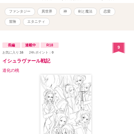
ファンタジー
異世界
神
剣と魔法
恋愛
冒険
エタニティ
長編
連載中
R18
9
お気に入り:
16
24h.ポイント：
0
イシュラヴァール戦記
道化の桃