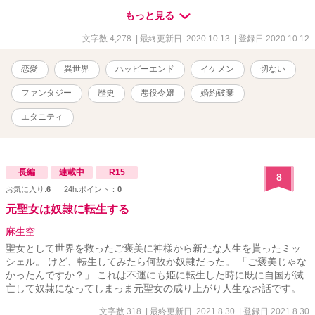
てくれると信じている！！！そうだ、私の旦那さんになっ
もっと見る
て！！！」 「ええええええっ？」 突如として見知らぬ少女から告白
されたスミスは困惑した。すると、壁の中から武装した人間たちが
文字数 4,278
| 最終更新日 2020.10.13
| 登録日 2020.10.12
数人やって来て……。 ファンタジーの要素と恋愛の要素を混ぜたい
と思います。
恋愛
異世界
ハッピーエンド
イケメン
切ない
ファンタジー
歴史
悪役令嬢
婚約破棄
エタニティ
長編
連載中
R15
8
お気に入り:
6
24h.ポイント：
0
元聖女は奴隷に転生する
麻生空
聖女として世界を救ったご褒美に神様から新たな人生を貰ったミッ
シェル。 けど、転生してみたら何故か奴隷だった。 「ご褒美じゃな
かったんですか？」 これは不運にも姫に転生した時に既に自国が滅
亡して奴隷になってしまっま元聖女の成り上がり人生なお話です。
文字数 318
| 最終更新日 2021.8.30
| 登録日 2021.8.30