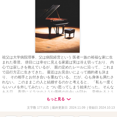
祖父は大学病院理事、父は病院経営という 医者一族の裕福な家に生
まれた香澄。 傍目には幸せに見える家庭は実は冷え切っており、 内
心では寂しさを抱えているが、 親の定めたレールに沿って、 これま
で品行方正に生きてきた。 最近はお見合いによって婚約者も決ま
り、 その相手とお付き合いを重ねている。 だが、心も身体も満たさ
れない。 このままこの人と結婚するのかと考えると、 「私も一度く
らいハメを外してみたい」と つい思ってしまう始末だった。 そんな
ある日、 香澄にドラマのような偶然の出会いが訪れ、 見惚れるよう
な眉目秀麗な男性と一夜を共にする。 一夜限りの冒険のつもりで 最
もっと見る
高に満たされた夜を過ごした香澄だったが、 数日後にまたしても彼
と運命的に再会を果たして――？ ※ヒロインは婚約者がいながら他
文字数 177,825
| 最終更新日 2024.11.09
| 登録日 2024.10.13
の男性と浮気をする状態となります。清廉潔白なヒロインではない
ためご了承ください。 ※本作は、エブリスタ・ムーンライトノベル