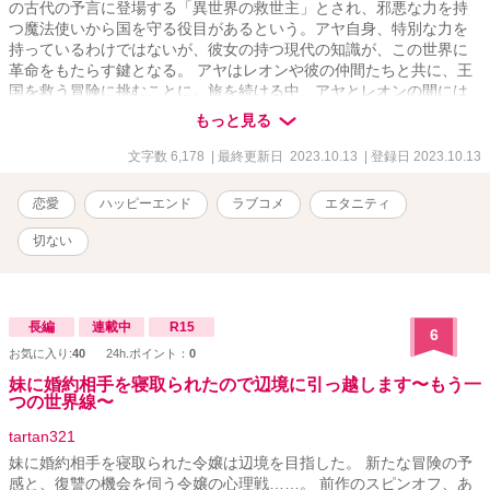
の古代の予言に登場する「異世界の救世主」とされ、邪悪な力を持
つ魔法使いから国を守る役目があるという。アヤ自身、特別な力を
持っているわけではないが、彼女の持つ現代の知識が、この世界に
革命をもたらす鍵となる。 アヤはレオンや彼の仲間たちと共に、王
国を救う冒険に挑むことに。旅を続ける中、アヤとレオンの間には
次第に絆が芽生え、深い愛情が育まれていく。しかし、予言には
もっと見る
「救世主は、使命を果たすと元の世界に戻る」とも記されていた。
使命を果たすため、多くの困難や試練を乗り越えながらも、二人の
文字数 6,178
| 最終更新日 2023.10.13
| 登録日 2023.10.13
愛は深まっていく。しかし、使命を完了することで、アヤが元の世
界に戻ることを意味すると知った時、二人はどう選択するのか。 こ
恋愛
ハッピーエンド
ラブコメ
エタニティ
の物語は、異世界での冒険と恋愛を中心に、愛と運命、選択と犠牲
のテーマを扱った作品です。アヤとレオンの心の葛藤や、彼らの周
切ない
りの人々との絆、そして最後の選択が、読者の心を引きつけるポイ
ントとなるでしょう。
長編
連載中
R15
6
お気に入り:
40
24h.ポイント：
0
妹に婚約相手を寝取られたので辺境に引っ越します〜もう一
つの世界線〜
tartan321
妹に婚約相手を寝取られた令嬢は辺境を目指した。 新たな冒険の予
感と、復讐の機会を伺う令嬢の心理戦……。 前作のスピンオフ、あ