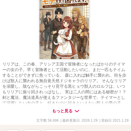
リリアは、この春、アリシア王国で冒険者になったばかりのテイマ
ーの女の子。早く冒険者として活動したいのに、まだ一匹もテイム
することができずに焦っている。 森に入れば触手に襲われ、街を歩
けば獣人に襲われる無自覚天然ドジキャラのリリア。 そんなリリア
を溺愛し、陰ながらこっそり見守る黒ヒョウ獣人のロルフは、いつ
もリリアに振り回されっぱなし。 実は二人の間にはある秘密が！？
剣と魔法、魔法道具が使えるファンタジーな世界で、テイマーとし
て活躍したい女の子と、好きなのに好きといえない獣人の男の子
の、勘違い、溺愛、ジレジレ、時にヤンデレなドタバタ系ラブコメ
もっと見る
です！ 『王女様は聖女様！？おてんば姫の冒険録～全属性の賢者、
500年後に転生する！ペットのドラゴンが迷子なので冒険者になって
文字数 56,996
| 最終更新日 2026.1.29
| 登録日 2021.1.29
探しにいきます！』と同じ世界です。今後「王女様～」のほうでも
登場予定です。お楽しみに！ 小説家になろう、他サイトでも掲載し