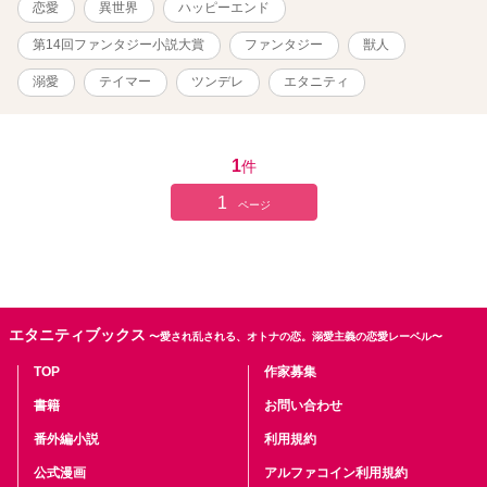
恋愛
異世界
ハッピーエンド
ています。
第14回ファンタジー小説大賞
ファンタジー
獣人
溺愛
テイマー
ツンデレ
エタニティ
1
件
1
ページ
エタニティブックス
〜愛され乱される、オトナの恋。溺愛主義の恋愛レーベル〜
TOP
作家募集
書籍
お問い合わせ
番外編小説
利用規約
公式漫画
アルファコイン利用規約