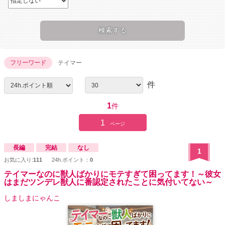
フリーワード
テイマー
件
1
件
1
ページ
長編
完結
なし
1
お気に入り:
111
24h.ポイント：
0
テイマーなのに獣人ばかりにモテすぎて困ってます！～彼女
はまだツンデレ獣人に番認定されたことに気付いてない～
しましまにゃんこ