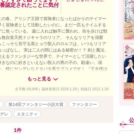
番認定されたことに気付
この春、アリシア王国で冒険者になったばかりのテイマー
早く冒険者として活動したいのに、まだ一匹もテイムする
ずに焦っている。 森に入れば触手に襲われ、街を歩けば獣
る無自覚天然ドジキャラのリリア。 そんなリリアを溺愛
らこっそり見守る黒ヒョウ獣人のロルフは、いつもリリア
れっぱなし。 実は二人の間にはある秘密が！？ 剣と魔法、
使えるファンタジーな世界で、テイマーとして活躍したい
好きなのに好きといえない獣人の男の子の、勘違い、溺
レ、時にヤンデレなドタバタ系ラブコメです！ 『王女様は
おてんば姫の冒険録～全属性の賢者、500年後に転生す
もっと見る
のドラゴンが迷子なので冒険者になって探しにいきま
じ世界です。今後「王女様～」のほうでも登場予定です。
文字数 56,996 | 最終更新日 2026.1.29 | 登録日 2021.1.29
！ 小説家になろう、他サイトでも掲載しています。
第14回ファンタジー小説大賞
ファンタジー
デレ
エタニティ
1
件