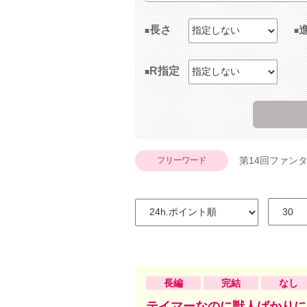
長さ
R指定
第14回ファン
フリーワード
長編
完結
なし
テイマーなのに獣人ばかりに