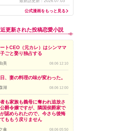
最新話更新：2026.07.03
公式漫画をもっと見る
最近更新された投稿恋愛小説
ートCEO（元カレ）はシンママ
子ごと娶り独占する
由美
08.06 12:10
日、妻の料理の味が変わった。
森湖
08.06 12:00
者も家族も義母に奪われ追放さ
公爵令嬢ですが、隣国侯爵家で
が認められたので、今さら後悔
てももう戻りません
ク傘
08.06 05:50