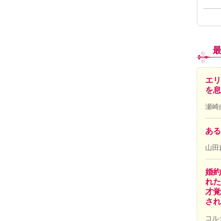
エリ
を息
瀬崎
ある
山田
婚約
れた
才覚
され
コル