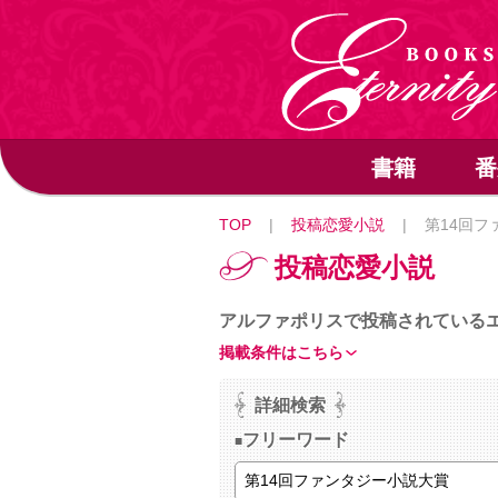
書籍
番
TOP
|
投稿恋愛小説
|
第14回フ
投稿恋愛小説
アルファポリスで投稿されている
掲載条件はこちら
詳細検索
フリーワード