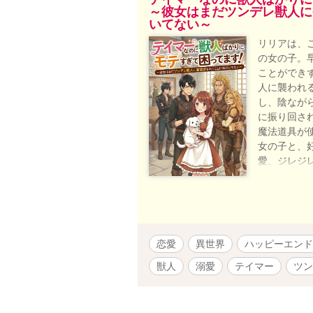
～彼女はまだツンデレ獣人に
いてない～
リリアは、
の女の子。
ことができ
人に襲われ
し、陰なが
に振り回さ
魔法道具が
女の子と、
愛、ジレジ
聖女様！？
る！ペット
す！』と同
お楽しみに
恋愛
異世界
ハッピーエンド
獣人
溺愛
テイマー
ツン