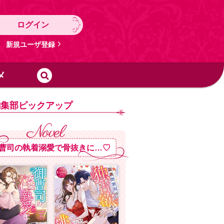
ログイン
新規ユーザ登録
メ
編集部ピックアップ
曹司の執着溺愛で骨抜きに…♡