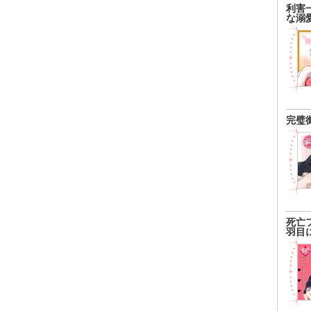
利害
な溺
完璧
死亡
羽目