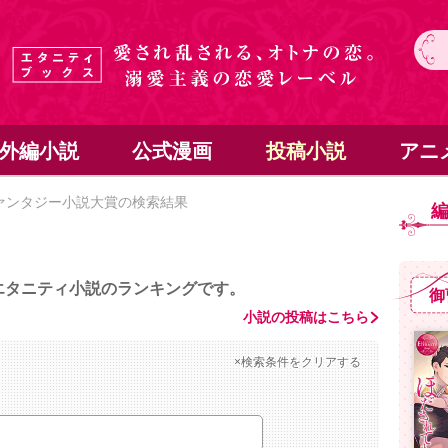
外編小説
公式漫画
投稿小説
アニ
ァンタジー小説大賞の検索結果
エタニティ小説のランキングです。
御
小説の投稿はこちら
×検索条件をクリアする