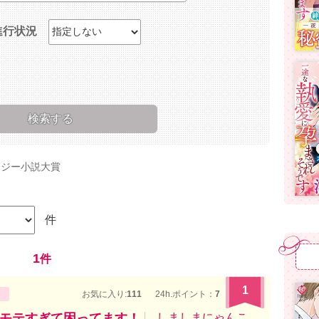
進行状況
タジー小説大賞
件
1
件
1
お気に入り:
111
24h.ポイント：
7
モテすぎて困ってます！
しましまにゃんこ