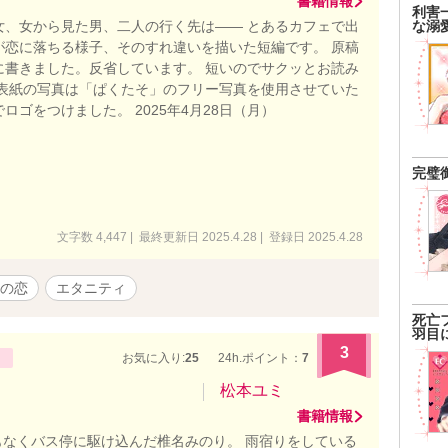
書籍情報
利害
女、女から見た男、二人の行く先は―― とあるカフェで出
な溺
が恋に落ちる様子、そのすれ違いを描いた短編です。 原稿
に書きました。反省しています。 短いのでサクッとお読み
 表紙の写真は「ぱくたそ」のフリー写真を使用させていた
ロゴをつけました。 2025年4月28日（月）
完璧
文字数 4,447 | 最終更新日 2025.4.28 | 登録日 2025.4.28
の恋
エタニティ
死亡
羽目
3
お気に入り:
25
24h.ポイント：
7
松本ユミ
書籍情報
なくバス停に駆け込んだ椎名みのり。 雨宿りをしている