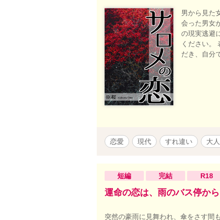
男から見た
会った男女
の現実逃避
ください。
だき、自分で
恋愛
現代
すれ違い
大人
短編
完結
R18
運命の恋は、雨のバス停から
突然の豪雨に見舞われ、傘をさす間も