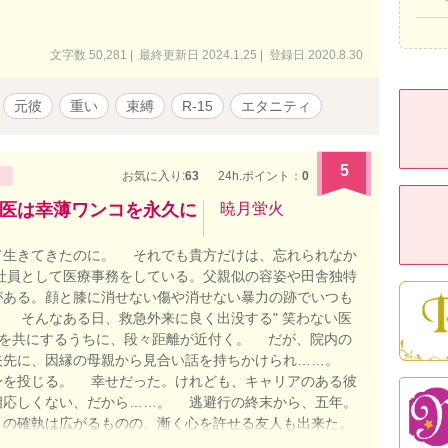
文字数 50,281 | 最終更新日 2024.1.25 | 登録日 2020.8.30
元彼
重い
束縛
R-15
エタニティ
5
お気に入り:
63
24h.ポイント：
0
医は幸薄ワンコを永久に
暁月蛍火
生きてきたのに。 それでも貴方だけは、忘れられなか
社員として医療事務をしている。父親似の容姿や田舎独特
がある。顔と膝に消せない傷や消せない暴力の跡でいつも
 そんなある日、救急外来に良く出没する" 笑わない医
間を共にするうちに、段々距離が近付く。 だが、院内の
矢先に、因縁の母親から見合い話を持ちかけられ……。
身を投じる。 幸せだった。けれども、キャリアのある彼
相応しくない、だから……。 逃避行の終末から、五年。
の確執は広がるものの、漸く心を許せる友人も出来た。
 何があっても、愛している。 ただ、側に居られるだけ