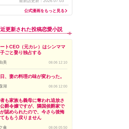
最新話更新：2026.07.03
公式漫画をもっと見る
最近更新された投稿恋愛小説
ートCEO（元カレ）はシンママ
子ごと娶り独占する
由美
08.06 12:10
日、妻の料理の味が変わった。
森湖
08.06 12:00
者も家族も義母に奪われ追放さ
公爵令嬢ですが、隣国侯爵家で
が認められたので、今さら後悔
てももう戻りません
ク傘
08.06 05:50