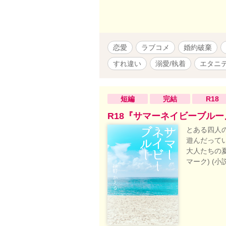
で良かったのに。 長い月日を経て
知らない二人の行く末は──。 歳の
陰のある幸薄医療事務 ※なろう様で
含まれておりますのでR指定です。 ※
恋愛
ラブコメ
婚約破棄
ーになるので途中経過色々ありますが
万文字以上の長編です。 ※途中から
すれ違い
溺愛/執着
エタニ
定。準備中。 ※性的描写あるシーン
ィクションです※ 犯罪行為や暴力等
すが、創作物であり犯罪や偏見、侮辱
短編
完結
R18
制度等を取り入れている地名使用し
す。
R18『サマーネイビーブルー
とある四人
遊んだって
大人たちの夏
マーク) (