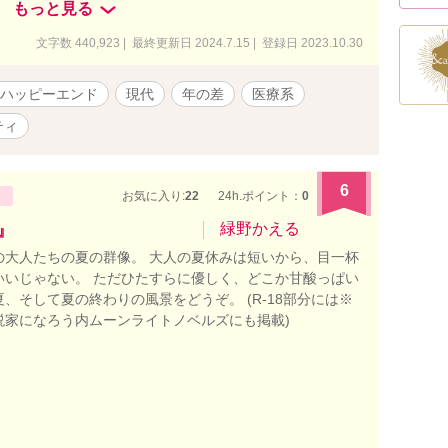
もっと見る
再会を果たした二人は不器用に、また恋を始める。 愛を
差すれ違いラブストーリー。 笑わぬ循環器内科Dr. ×
文字数 440,923 | 最終更新日 2024.7.15 | 登録日 2023.10.30
も掲載中。 ※性的描写、虐待・暴力描写、毒親、差別描写
10000%ハッピーエンド。不遇スタート、愛されストーリ
ハッピーエンド
現代
年の差
医療系
、悪は必ず消えます。ざまあ描写勿論、あります。 ※50
登場するナースとドクターの恋愛ストーリーも追々掲載予
ティ
はタイトル横に※追加致します。 ※この物語は完全なるフ
推奨するものでは御座いません。 田舎独特の描写御座いま
行為の助長を促すものでは無いです。 パートナーシップ
6
お気に入り:
22
24h.ポイント：
0
ておりますが、その他は基本的には地名はフィクションで
』
緑野かえる
の大人たちの夏の群像。 大人の夏休みは短いから、目一杯
いいじゃない。 ただひたすらに優しく、どこか甘酸っぱい
、そして夏の終わりの風景をどうぞ。 (R-18部分には※
小説家になろう内ムーンライトノベルズにも掲載)