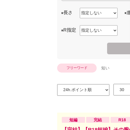
長さ
R指定
短い
フリーワード
短編
完結
R18
【完結】【R18短編】その