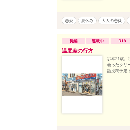
恋愛
夏休み
大人の恋愛
長編
連載中
R18
温度差の行方
紗幸21歳。
会ったクリ
話投稿予定