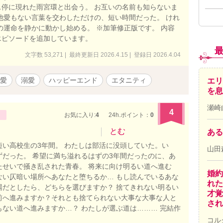
停に現れた雨宮環と出会う。 お互いの名前も知らないま
他愛もない言葉を交わしただけの、短い時間だった。 けれ
の運命を静かに動かし始める。 ※加筆修正版です。 内容
エピソードを追加しています。
文字数 53,271 | 最終更新日 2026.4.15 | 登録日 2026.4.04
愛
溺愛
ハッピーエンド
エタニティ
エリ
を息
瀬崎
4
お気に入り:
4
24h.ポイント：
0
とむ
ある
短い高校生の3年間。 わたしは部活に没頭していた。い
山田
ずだった。 希望に満ち溢れるはずの3年間だったのに、あ
たせいで掻き乱された青春。 将来に向け明るい道へ進む
婚約
ない仄暗い場所へあなたと堕ちるか… もし読んでいるあな
れた
場だとしたら、どちらを選びますか？ 捨てきれない明るい
才覚
前へ進みますか？それとも捨てられない大事な大事な人と
され
もない道へ進みますか…？ わたしが選ぶ道は……… 完結作
コル