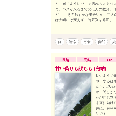
と、同じようにびしょ濡れのままバス
ま、バスが来るまでのほんの数分。 
ど―― そのわずかな出会いが、二人
は大幅には変えず、時系列を修正、
雨
運命
再会
偶然
純
長編
完結
R15
甘い偽りも誤ちも (完結)
長いようで
や、するは
んたが現れ
か、闇しか
たが同じ立
未来に向け
共に、希望
品です。