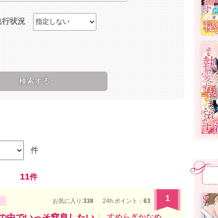
進行状況
件
11
件
1
お気に入り:
338
24h.ポイント：
63
腕の中でいっそ窒息したい
すめらぎかなめ