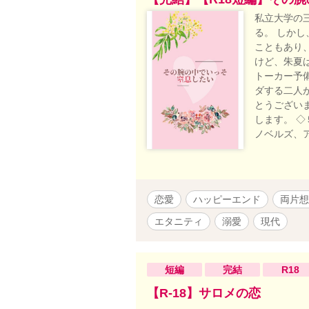
私立大学の
る。 しか
こともあり
けど、朱夏
トーカー予
ダする二人が
とうござい
します。 
ノベルズ、
恋愛
ハッピーエンド
両片想
エタニティ
溺愛
現代
短編
完結
R18
【R-18】サロメの恋