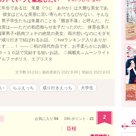
三年生である辻 朱夏《つじ あやか》は大層な美女であ
し、彼女はどんな美形に言い寄られてもなびかない。そんな
、男子学生たちは朱夏のことを『難攻不落』と呼んだ。 だ
は実は――ただの初恋拗らせ女子だったのだ。 体育会系ス
備軍男子×筋肉フェチの絶世の美女。両片想いなのにモダモ
成り行きで結ばれるお話。 ◇hotランキング入りありが
ます……！ ―― ◇初の現代作品です。お手柔らかにお願い
◇５～１０話で完結する短いお話。 ◇掲載先→ムーンライト
アルファポリス、エブリスタ
文字数 24,233 | 最終更新日 2022.8.06 | 登録日 2022.8.01
い
らぶえっち
成り行きえっち
大学生
2
お気に入り:
54
24h.ポイント：
21
臣桜