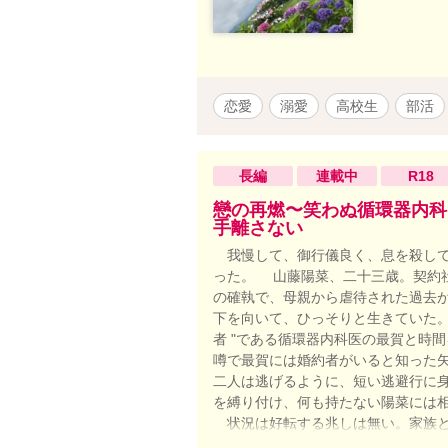
恋愛
溺愛
高校生
部活
長編
連載中
R18
戀の再燃〜笑わぬ循環器内科
手離さない
我慢して、御行儀良く、息を殺して
った。 山藤陽菜、二十三歳。契約
の確執で、母親から虐待された過去
下を向いて、ひっそりと生きていた。
者 "である循環器内科医の最賀と時
噂で最賀には婚約者がいると知った
二人は逃げるように、短い逃避行に
を縛り付け、何も持たない陽菜には
状況は好転する兆しは無い。家族と
でも、そこにあの人はまだいない。