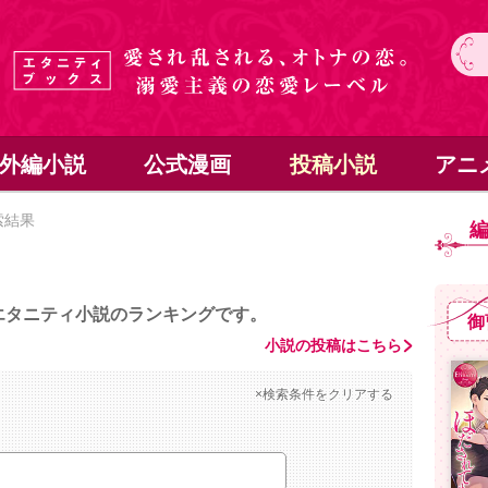
外編小説
公式漫画
投稿小説
アニ
索結果
エタニティ小説のランキングです。
御
小説の投稿はこちら
×検索条件をクリアする