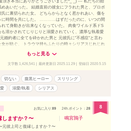
頂き本当にありがとうございました*_ _) --- 私たちの始
舐めあいだった。 結婚直前の彼女にフラれた男と、プロポ
彼氏に裏切られた女。 どちらからとなく惹かれあい、傷を
うに時間を共にした。 …………はずだったのに、いつの間
られて身動きが出来なくなっていた。 肉食ワイルド系ドS
心も溶かされてじりじりと溺愛されていく、濃厚な執着愛
-- 元婚約者に全てを砕かれた男と 元彼氏に"不感症"と言わ
た女が紡ぐ、 トラウマ持ちふたりの時々シリアスじれじれ
ー。 --- ＊印＝R18 ※印＝流血表現含む暴力的・残酷描
もっと見る
す。苦手な方はご注意ください。 ◎タイトル番号の横にサ
があるものは他キャラ目線のお話です。 ◎恋愛や人間関係
文字数 1,426,541 | 最終更新日 2025.11.29 | 登録日 2020.5.15
登場人物ばかりでシリアスで重たいシーン多め。腹黒や悪
が全ての登場人物が物語を経て成長していきます。 ◎（微
切ない
腹黒ヒーロー
スリリング
＆スカッと・（一部のみ）下品な表現・（一部のみ）無理
あり。稀に予告無く入ります。苦手な方は気をつけて読み
愛
溺愛/執着
シリアス
たら幸いです。 ◎作中に出てくる企業、情報、登場人物が
創作上のフィクションです。 ◆20/5/15〜（基本）毎日
、20/12/26本編完結しました。 処女作でしたが長い間
8
お気に入り:
89
24h.ポイント：
28
頂きありがとうございました。 ▼ 作中に登場するとあるキ
紡ぐ恋物語の顛末 →12/27完結済
と復縁しますか？〜
鳴宮鶉子
w.alphapolis.co.jp/novel/641789619/770393183 （本編中盤
ove 〜元彼上司と復縁しますか？〜
r if story.』まで読まれてから、こちらを読み進めていただ