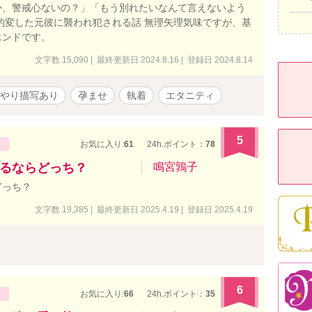
か、警戒心ないの？」「もう別れたいなんて言えないよう
豹変した元彼に襲われ犯される話 無理矢理気味ですが、基
エンドです。
文字数 15,090 | 最終更新日 2024.8.16 | 登録日 2024.8.14
やり描写あり
孕ませ
執着
エタニティ
5
お気に入り:
61
24h.ポイント：
78
るならどっち？
鳴宮鶉子
どっち？
文字数 19,385 | 最終更新日 2025.4.19 | 登録日 2025.4.19
6
お気に入り:
66
24h.ポイント：
35