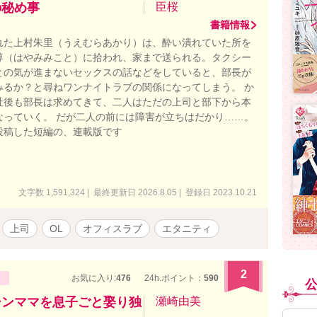
の秘め事
臣桜
書籍情報
れた上村朱里（うえむらあかり）は、酔い潰れていた所を
尊（はやみみこと）に拾われ、家まで送られる。タクシー
との気が進まないセックスの話などをしていると、部長が
みるか？と尋ねワンナイトラブの関係になってしまう。 か
社後も部長は求めてきて、二人はただの上司と部下から本
なっていく。 だが二人の前には障害が立ちはだかり……。
投稿した短編の、連載版です
文字数 1,591,324 | 最終更新日 2026.8.05 | 登録日 2023.10.21
上司
OL
オフィスラブ
エタニティ
2
お気に入り:
476
24h.ポイント：
590
シンママを息子ごと娶り独
瀬崎由美