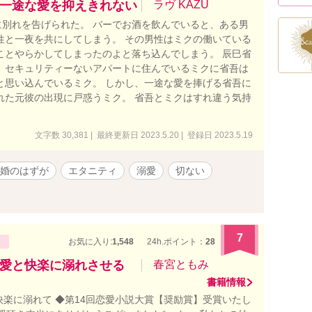
一途な愛を抑えきれない
ラヴ KAZU
別れを告げられた。 バーでお酒を飲んでいると、ある男
性と一夜を共にしてしまう。 その男性はミクの働いている
ことやらかしてしまったのよと落ち込んでしまう。 辰巳省
 セキュリティーないアパートに住んでいるミクに省吾は
と思い込んでいるミク。 しかし、一途な愛を捧げる省吾に
れた元彼の出現に戸惑うミク。 省吾とミクはすれ違う気持
文字数 30,381 | 最終更新日 2023.5.20 | 登録日 2023.5.19
婚のはずが
エタニティ
溺愛
切ない
7
お気に入り:
1,548
24h.ポイント：
28
愛と快楽に溺れさせる
春宮ともみ
書籍情報
快楽に溺れて ◆第14回恋愛小説大賞【奨励賞】受賞いたし