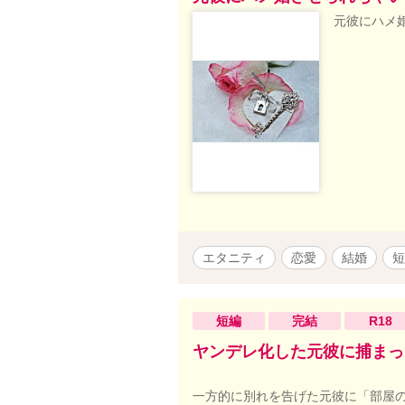
元彼にハメ
エタニティ
恋愛
結婚
短
短編
完結
R18
ヤンデレ化した元彼に捕まっ
一方的に別れを告げた元彼に「部屋