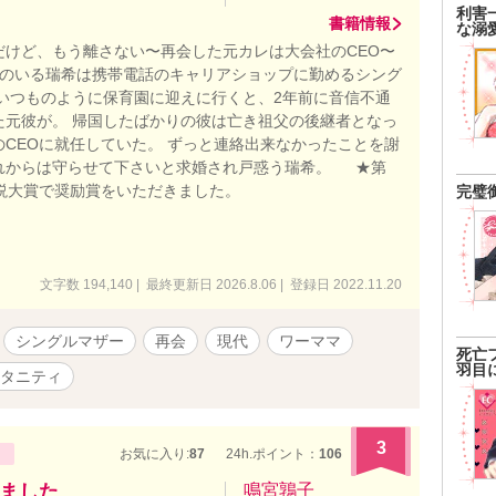
利害
書籍情報
な溺
だけど、もう離さない〜再会した元カレは大会社のCEO〜
子のいる瑞希は携帯電話のキャリアショップに勤めるシング
 いつものように保育園に迎えに行くと、2年前に音信不通
た元彼が。 帰国したばかりの彼は亡き祖父の後継者となっ
のCEOに就任していた。 ずっと連絡出来なかったことを謝
れからは守らせて下さいと求婚され戸惑う瑞希。 ★第
小説大賞で奨励賞をいただきました。
完璧
文字数 194,140 | 最終更新日 2026.8.06 | 登録日 2022.11.20
シングルマザー
再会
現代
ワーママ
死亡
羽目
タニティ
3
お気に入り:
87
24h.ポイント：
106
ました
鳴宮鶉子