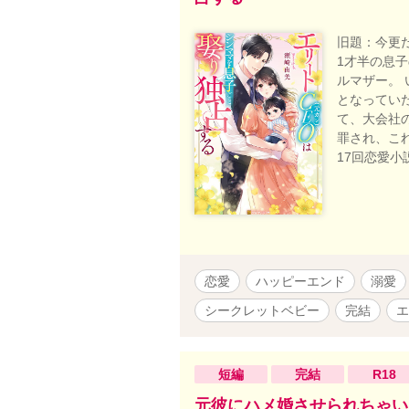
旧題：今更
1才半の息
ルマザー。
となってい
て、大会社
罪され、こ
17回恋愛
恋愛
ハッピーエンド
溺愛
シークレットベビー
完結
エ
短編
完結
R18
元彼にハメ婚させられちゃい