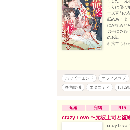
ました 応援
まりは傷の
ーズ直前の
舐めあうよ
にか搦めと
男子に身も
のお話。 -
れ捨てられ
溺愛ストーリ
写がありま
ブタイトル
に傷ついた
役もいます
ハッピーエンド
オフィスラブ
量）ざまぁ
矢理の描写
多角関係
エタニティ
現代恋
進めて頂け
持つ知識等は
更新にて連載
短編
完結
R15
お付き合い
ャラクターが
crazy Love 〜元彼上司
https://ww
crazy L
の『挿話 Ou