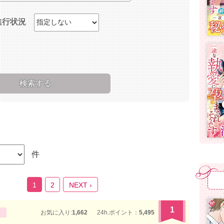
進行状況
件
1
2
NEXT ›
1
お気に入り:
1,662
24h.ポイント：
5,495