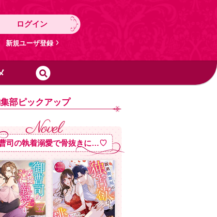
ログイン
新規ユーザ登録
メ
編集部ピックアップ
曹司の執着溺愛で骨抜きに…♡