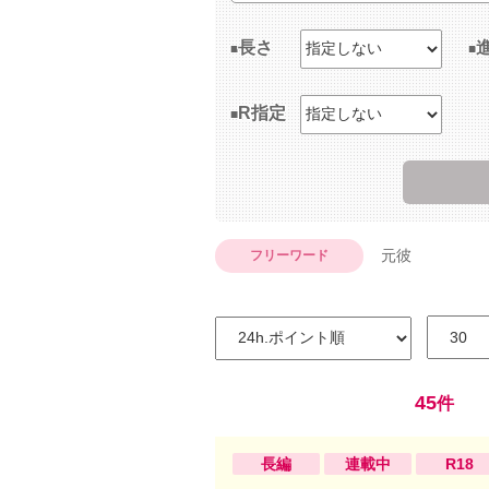
長さ
R指定
元彼
フリーワード
45
件
長編
連載中
R18