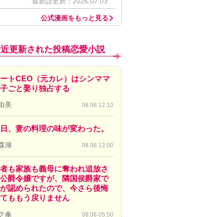
最新話更新：2026.07.03
公式漫画をもっと見る
最近更新された投稿恋愛小説
ートCEO（元カレ）はシンママ
子ごと娶り独占する
由美
08.06 12:10
日、妻の料理の味が変わった。
森湖
08.06 12:00
者も家族も義母に奪われ追放さ
公爵令嬢ですが、隣国侯爵家で
が認められたので、今さら後悔
てももう戻りません
ク傘
08.06 05:50