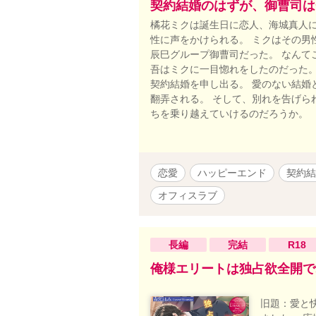
契約結婚のはずが、御曹司は
橘花ミクは誕生日に恋人、海城真人に
性に声をかけられる。 ミクはその男
辰巳グループ御曹司だった。 なんて
吾はミクに一目惚れをしたのだった。
契約結婚を申し出る。 愛のない結婚
翻弄される。 そして、別れを告げら
ちを乗り越えていけるのだろうか。
恋愛
ハッピーエンド
契約結
オフィスラブ
長編
完結
R18
俺様エリートは独占欲全開で
旧題：愛と