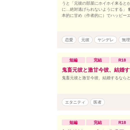
うと「元彼の部屋にホイホイ来ると
に…絶対逃げられないようにする」 
本的に甘め（作者的に）でハッピー
恋愛
元彼
ヤンデレ
無理
短編
完結
R18
鬼畜元彼と激甘今彼、結婚す
鬼畜元彼と激甘今彼、結婚するなら
エタニティ
医者
短編
完結
R18