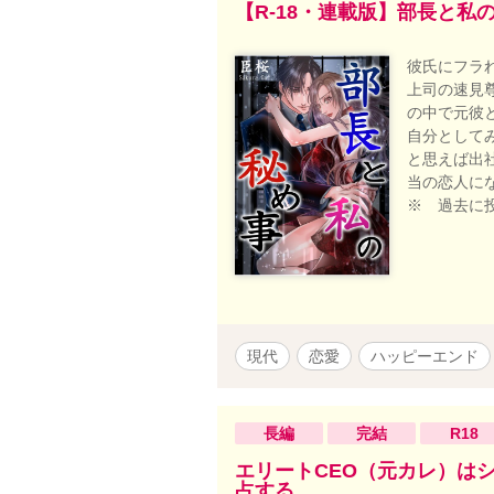
【R-18・連載版】部長と私
彼氏にフラ
上司の速見
の中で元彼
自分として
と思えば出
当の恋人に
※ 過去に
現代
恋愛
ハッピーエンド
長編
完結
R18
エリートCEO（元カレ）は
占する