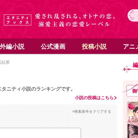
外編小説
公式漫画
投稿小説
アニ
索結果
エタニティ小説のランキングです。
御
小説の投稿はこちら
×検索条件をクリアする