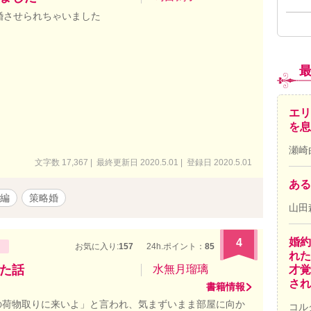
婚させられちゃいました
エリ
を息
瀬崎
文字数 17,367 | 最終更新日 2020.5.01 | 登録日 2020.5.01
ある
編
策略婚
山田
婚約
4
お気に入り:
157
24h.ポイント：
85
れた
た話
水無月瑠璃
才覚
され
書籍情報
の荷物取りに来いよ」と言われ、気まずいまま部屋に向か
コル