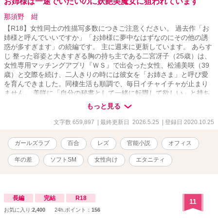
お姉様は一途でいたいのに妖艶美魔女に狙われています
那須野 紺
【R18】女性同士の性描写多数につきご注意ください。 過去作「お
姉様と呼んでいいですか」「お姉様に夢中なはずなのにその他の誘
惑が多すぎます」の続編です。 主に週末に更新しています。 あらす
じ 整った容姿と大きすぎる胸の持ち主である二宮冴子（25歳）は、
女性専用マッチングアプリ『ＷＳ』で出会った女性、松浦美咲（39
歳）と交際を続け、二人きりの時には彼女を「お姉さま」と呼び愛
を育んできました。同棲生活も順調で、毎日イチャイチャが止まり
ません。 美咲に「自分の秘書として一緒に転職して欲しい」と持ち
掛けられ、悩んだ末に冴子はそれを承諾しました。 誘われた会社
もっと見る
は、大手ホテルチェーンの令嬢・山元容子（41歳）が社長を務め
る、世間でも話題のリゾートホテルチェーン。オリジナルコスメが
文字数 659,897
| 最終更新日 2026.5.25
| 登録日 2020.10.25
女性に人気で、美咲は商品の開発・販売担当の役員として、容子に
ヘッドハンティングされたのです。 新しい職場、しかもようやく念
ガールズラブ
百合
レズ
官能小説
オフィス
願叶って美咲の専属秘書になれて喜ぶはずの冴子の心には一抹の不
安が。 それは、容子その人がラスボス級に妖艶すぎる美魔女である
年の差
ソフトSM
女性向け
エタニティ
という事でした。 圧倒的な経験値の違いを察知した冴子は、美咲に
警鐘を鳴らしたいのですが、うまく伝えられず…。 一方の容子は、
奔放な妖艶美魔女の印象とは裏腹に、幼くして親を失った梨々香
（22歳）、愛美（23歳）の二人の養女を育て、彼女らに決して不自
長編
完結
R18
11
由をさせまいという志をもって経営という仕事に携わっています。
お気に入り:
2,400
24h.ポイント：
156
二人の養女はそんな容子を命の恩人として敬愛し、生涯をかけて傍