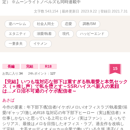
定） ※ムーンライトノベルズも同時連載中
文字数 543,154
| 最終更新日 2023.9.22
| 登録日 2021.7.31
逆ハーレム
社会人同士
恋愛
調教/SM
エタニティ
溺愛/執着
現代
ハッピーエンド
一妻多夫
イケメン
長編
完結
R18
15
お気に入り:
34
24h.ポイント：
127
【完結】いつも塩対応な部下は重すぎる執着愛と本気セック
ス（＋推し声）で私を堕とす～SSRハイスペ新人の素顔
は…メロ沼不可避のイケボ配信者～
あさば
今作の要素：年下部下/配信者/イケボ/メロい/オフィスラブ/執着愛/溺
愛/ギャップ/激しめR18 塩対応の年下部下ヒーロー（実は配信者）×
仕事しかないと思っている上司ヒロイン（実はファン）。 えっちで
シリアス、最後はメロを目指したオフィス・ラブ。過去作を改稿し
て完結。 大手オーディオメーカー企業で働いている久坂 凛子(くさ