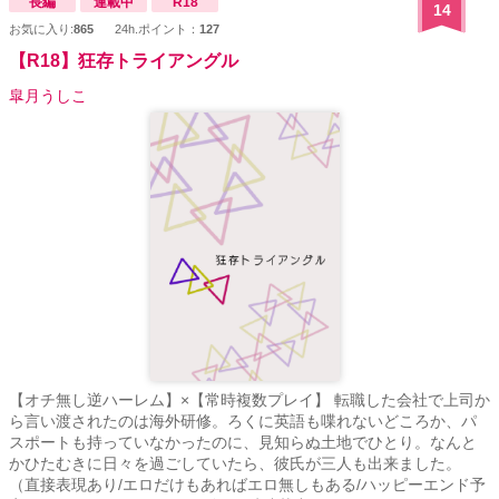
長編
連載中
R18
14
お気に入り:
865
24h.ポイント：
127
【R18】狂存トライアングル
皐月うしこ
【オチ無し逆ハーレム】×【常時複数プレイ】 転職した会社で上司か
ら言い渡されたのは海外研修。ろくに英語も喋れないどころか、パ
スポートも持っていなかったのに、見知らぬ土地でひとり。なんと
かひたむきに日々を過ごしていたら、彼氏が三人も出来ました。
（直接表現あり/エロだけもあればエロ無しもある/ハッピーエンド予