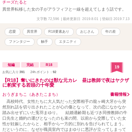
チーズたると
異世界転移した女の子がアラフィフと一線を超えてしまう話です。
文字数 72,596
| 最終更新日 2019.8.01
| 登録日 2019.7.13
恋愛
異世界
R18要素あり
おじさん
年の差
ファンタジー
触手
エタニティ
短編
完結
R18
19
お気に入り:
391
24h.ポイント：
92
【R18】奪いにきたのは獣な元カレ 昼は教師で夜はヤクザ
に豹変する若頭の十年愛
おうぎまちこ（あきたこまち）
書籍情報
高校時代、女性たちに大人気だった交際相手の龍ヶ崎大牙から突
然別れ話を切り出されたことが心の傷となって、次の恋になかなか
踏み出せずにいた兎羽まゆり。 結婚適齢期も近づき同僚教師の牛
口先生と婚約の運びとなったのも束の間、以前から交際していた女
性が妊娠したからと、相手から一方的に別れを告げられてしまう。
だというのに、なぜか職員室内ではまゆりに悪評が立ってしまって