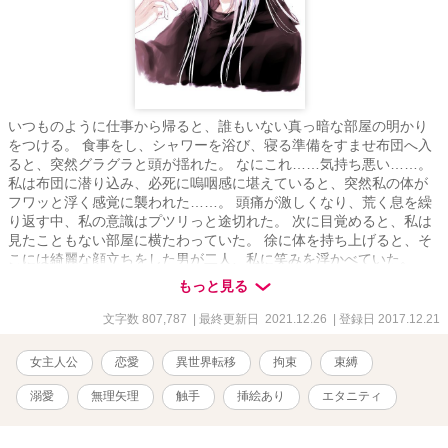
いつものように仕事から帰ると、誰もいない真っ暗な部屋の明かり
をつける。 食事をし、シャワーを浴び、寝る準備をすませ布団へ入
ると、突然グラグラと頭が揺れた。 なにこれ……気持ち悪い……。
私は布団に潜り込み、必死に嗚咽感に堪えていると、突然私の体が
フワッと浮く感覚に襲われた……。 頭痛が激しくなり、荒く息を繰
り返す中、私の意識はプツリっと途切れた。 次に目覚めると、私は
見たこともない部屋に横たわっていた。 徐に体を持ち上げると、そ
こには綺麗な顔立ちをした男が二人、私に笑みを浮かべていた。
********************* ※27話で第一章完結致します。 ※84話で第二章完
もっと見る
結致します。 ※162話で第三章完結致します。 ※181話で第四章完
結致します。 ※356話で第五章完結致します。 《イラストは
文字数 807,787
| 最終更新日 2021.12.26
| 登録日 2017.12.21
@tamagokikaku様(Twitter)より提供して頂きました》 短編で投稿し
ておりました、〇〇×私の連載版となります。 (俺様王子×私・ドS魔
女主人公
恋愛
異世界転移
拘束
束縛
導士×私・ヤンデレ騎士×私・年上医師×私) 短編を読んでいない方に
もわかるようになっておりますので、ご安心下さい。 それでは宜し
溺愛
無理矢理
触手
挿絵あり
エタニティ
くお願いいたします。 ※無理矢理な描写があります、苦手な方はご
注意下さい。 ※R１８の描写がある場合はタイトルに※印をつけて