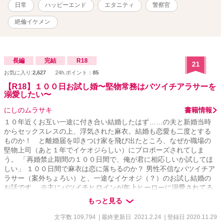
濃度高めにしていく予定です。 【R18表現が入る回には※表記があ
日常
ハッピーエンド
エタニティ
警察官
ります】 表紙画像は作者自作のAI画像です。
絶倫イケメン
長編
完結
R18
21
お気に入り:
2,627
24h.ポイント：
85
【R18】１００日お試し婚〜堅物常務はバツイチアラサーを
溺愛したい〜
にしのムラサキ
書籍情報
１０年近くお互い一途に付き合い結婚したはず……の夫と新婚当時
からセックスレスの上、浮気された麻衣。結婚も恋愛も二度とする
ものか！ と離婚届を叩きつけ家を飛び出たところ、なぜか職場の
堅物上司（あと１年でイケオジらしい）にプロポーズされてしま
う。 「再婚禁止期間の１００日間で、俺が君に相応しいか試してほ
しい」 １００日間で麻衣は恋に落ちるのか？ 男性不信なバツイチア
ラサー（案外ちょろい）と、一途なイケオジ（？）のお試し結婚の
お話です。 ※主にバツイチヒロインが年上ヒーローに溺愛されてる
だけのお話ですが、一部（元旦那の）胸糞悪い行動があります。 ※
もっと見る
ストーリー上、民法等の手続きを端折っていたりしますがご寛恕く
ださい。
文字数 109,794
| 最終更新日 2021.2.24
| 登録日 2020.11.29