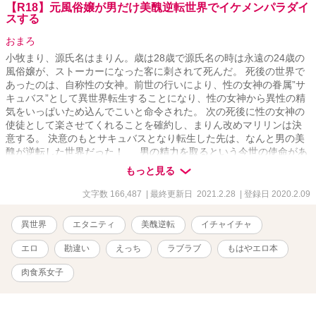
【R18】元風俗嬢が男だけ美醜逆転世界でイケメンパラダイ
スする
おまろ
小牧まり、源氏名はまりん。歳は28歳で源氏名の時は永遠の24歳の
風俗嬢が、ストーカーになった客に刺されて死んだ。 死後の世界で
あったのは、自称性の女神。前世の行いにより、性の女神の眷属”サ
キュバス”として異世界転生することになり、性の女神から異性の精
気をいっぱいため込んでこいと命令された。 次の死後に性の女神の
使徒として楽させてくれることを確約し、まりん改めマリリンは決
意する。 決意のもとサキュバスとなり転生した先は、なんと男の美
醜が逆転した世界だった！ 男の精力を取るという今世の使命があ
るマリリンは、異世界のブス（イケメン）達を天国にイカせる！ 重
もっと見る
婚が認められる世界で、まりんは何人と結婚するのか、はたまた全
員セフレで終わらせるのか！夜のスポ根恋愛物語！ ※本番行為の
文字数 166,487
| 最終更新日 2021.2.28
| 登録日 2020.2.09
ある話には「*」がついています。 （「*」がついていないからR-18
展開がないとは言っていない） ※ムーンライトノベルさんにも掲載
異世界
エタニティ
美醜逆転
イチャイチャ
してます。 エロ度：★★★★★
エロ
勘違い
えっち
ラブラブ
もはやエロ本
肉食系女子