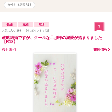
女性向け恋愛R18
長編
完結
R18
3
お気に入り:
169
24h.ポイント：
426
政略結婚ですが、クールな旦那様の溺愛が始まりました
【R18】
桜月海羽
書籍情報