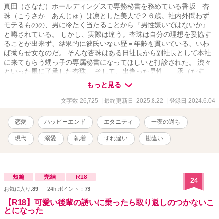
真田（さなだ）ホールディングスで専務秘書を務めている香坂 杏
珠（こうさか あんじゅ）は凛とした美人で２６歳。社内外問わず
モテるものの、男に冷たく当たることから『男性嫌いではないか』
と噂されている。 しかし、実際は違う。杏珠は自分の理想を妥協す
ることが出来ず、結果的に彼氏いない歴＝年齢を貫いている、いわ
ば拗らせ女なのだ。 そんな杏珠はある日社長から副社長として本社
に来てもらう甥っ子の専属秘書になってほしいと打診された。 渋々
といった風に了承した杏珠。 そして、出逢った男性――丞（たす
く）は、まさかまさかで杏珠の好みぴったりの『筋肉男子』だっ
もっと見る
た。 挙句、気が付いたら二人でベッドにいて……。 しかも、過去に
ついてしまった『とある嘘』が原因で、杏珠は危機に陥る。 後継者
文字数 26,725
| 最終更新日 2025.8.22
| 登録日 2024.6.04
と名高いエリート副社長×凛とした美人秘書（拗らせ女）の身体から
始まる現代ラブ。 ▼掲載先→エブリスタ、ベリーズカフェ、アルフ
恋愛
ハッピーエンド
エタニティ
一夜の過ち
ァポリス（性描写多め版）
現代
溺愛
執着
すれ違い
勘違い
短編
完結
R18
24
お気に入り:
89
24h.ポイント：
78
【R18】可愛い後輩の誘いに乗ったら取り返しのつかないこ
とになった