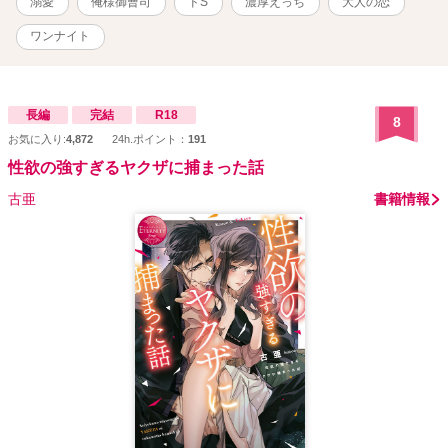
溺愛
俺様御曹司
ドS
濃厚えっち
大人の恋
ワンナイト
長編
完結
R18
8
お気に入り:
4,872
24h.ポイント：
191
性欲の強すぎるヤクザに捕まった話
古亜
書籍情報