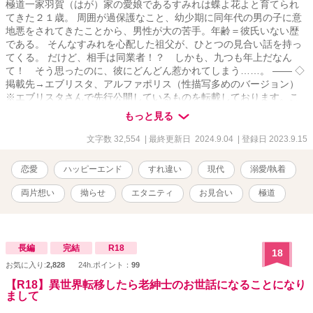
極道一家羽賀（はが）家の愛娘であるすみれは蝶よ花よと育てられ
てきた２１歳。 周囲が過保護なこと、幼少期に同年代の男の子に意
地悪をされてきたことから、男性が大の苦手。年齢＝彼氏いない歴
である。 そんなすみれを心配した祖父が、ひとつの見合い話を持っ
てくる。 だけど、相手は同業者！？ しかも、九つも年上だなん
て！ そう思ったのに、彼にどんどん惹かれてしまう……。 ―― ◇
掲載先→エブリスタ、アルファポリス（性描写多めのバージョン）
※エブリスタさんで先行公開しているものを転載しております。こ
ちらは性描写多めです。
もっと見る
文字数 32,554
| 最終更新日 2024.9.04
| 登録日 2023.9.15
恋愛
ハッピーエンド
すれ違い
現代
溺愛/執着
両片想い
拗らせ
エタニティ
お見合い
極道
長編
完結
R18
18
お気に入り:
2,828
24h.ポイント：
99
【R18】異世界転移したら老紳士のお世話になることになり
まして