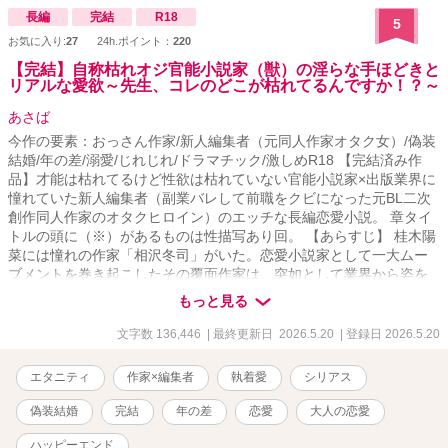
長編
完結
R18
5
お気に入り:
27
24h.ポイント：
220
【完結】自称枯れオジ官能小説家（獣）の淫らな手ほどきと
リアルな愛欲～先生、コレのどこが枯れてるんですか！？～
あさば
今作の要素：おっさん作家/新人編集者（元同人作家オタク女）/偽装
結婚/年の差/溺愛/じれじれ/ドラマチック/激しめR18 【完結済み作
品】才能は枯れてるけど性欲は枯れていない官能小説家×出版業界に
憧れていた新人編集者（副業バレして前職をクビになった元BL二次
創作同人作家のオタクヒロイン）のエッチな長編恋愛小説。 章タイ
トルの頭に（※）があるものは性描写あり回。 【あらすじ】 桂木陽
菜には憧れの作家「相沢冬司」がいた。恋愛小説家として一大ムー
ブメントを巻き起こしたその覆面作家は、突如として業界から姿を
消した。時は過ぎ、陽菜は立派なオタク女子へ成長を遂げていた。
もっと見る
己のミスのせいで職場でオタバレ、同人作家バレのWパンチを喰ら
った陽菜は退職を余儀なくされる。 しかし友人のアシストのおかげ
文字数 136,446
| 最終更新日 2026.5.20
| 登録日 2026.5.20
で、かつて憧れていた出版業界に飛び込むことに成功。結果オーラ
イと思いきや…？ 陽菜に待っていたのは、「官能小説部門の新人編
エタニティ
作家×編集者
執着愛
シリアス
集者」という、処女の彼女にとって知らないことだらけの淫靡で未
知な洗礼だった。 しかも担当作家として紹介された「相楽あおい」
偽装結婚
完結
年の差
恋愛
大人の恋愛
という官能小説家は数日前に出会ったデリカシーのない軽率なオト
コで――！？ もうずっと作品を書いていない才能の枯れた官能小説
ハッピーエンド