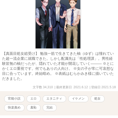
【真面目処女総受け】 勉強一筋で生きてきた柚（ゆず）は憧れてい
た超一流企業に就職できた。しかし配属先は「性処理課」。男性経
験皆無の柚だったが、隠れていた才能が開花していく――― ※とに
かくエロ重視です。何でもありの人向け。 ※女の子が常に可哀想な
目に合っています。終始暗め。 ※表紙はむらかみき様に描いていた
だきました。
文字数 34,310
| 最終更新日 2021.6.12
| 登録日 2021.5.18
官能小説
エロ
エタニティ
イケメン
処女
快楽責め
羞恥
完結