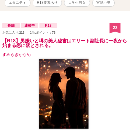
エタニティ
R18要素あり
大学生男女
官能小説
長編
連載中
R18
23
お気に入り:
213
24h.ポイント：
78
【R18】男嫌いと噂の美人秘書はエリート副社長に一夜から
始まる恋に落とされる。
すめらぎかなめ