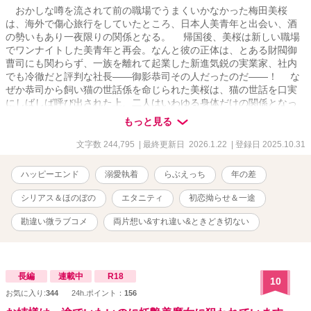
おかしな噂を流されて前の職場でうまくいかなかった梅田美桜
は、海外で傷心旅行をしていたところ、日本人美青年と出会い、酒
の勢いもあり一夜限りの関係となる。 帰国後、美桜は新しい職場
でワンナイトした美青年と再会。なんと彼の正体は、とある財閥御
曹司にも関わらず、一族を離れて起業した新進気鋭の実業家、社内
でも冷徹だと評判な社長――御影恭司その人だったのだ――！ な
ぜか恭司から飼い猫の世話係を命じられた美桜は、猫の世話を口実
にしばしば呼び出された上、二人はいわゆる身体だけの関係となっ
てしまい――？ 真面目で大人しめで純真無垢なOL・梅田美
もっと見る
桜 × 無自覚に溺愛してくる冷徹な俺様御曹司兼社長・御影恭司
ワケアリな２人が身体だけでなく心も深く結ばれるようになるまで
文字数 244,795
| 最終更新日 2026.1.22
| 登録日 2025.10.31
の物語。 ※R18には※、4-5〜 ※毎日投稿21:10。 ※5章（もしかし
たら6章）、21万字数前後、全44話。 ※アルファポリス先行作品。
ハッピーエンド
溺愛執着
らぶえっち
年の差
※一夜限りのはずだったのに
シリアス＆ほのぼの
エタニティ
初恋拗らせ＆一途
勘違い微ラブコメ
両片想い&すれ違い&ときどき切ない
長編
連載中
R18
10
お気に入り:
344
24h.ポイント：
156