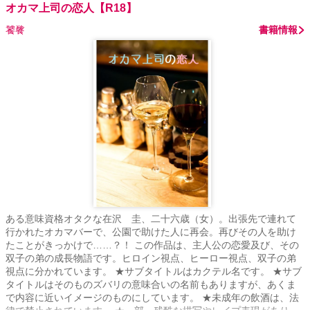
にいて使える事を心に決め、身も心も容子に差し出しあらゆる奉仕
オカマ上司の恋人【R18】
をさせて欲しいと望んだ事から、彼女らは不思議な親子関係を結ん
饕餮
書籍情報
でいるのでした。 美咲をめぐる冴子＆容子のエッチなバトルが始ま
ってしまうのか？ 美咲は無事に冴子との恋を守り切れるのか？ ファ
ンタジック上等、年の差＆熟女百合の濃厚エロストーリーをお楽し
みください！
ある意味資格オタクな在沢 圭、二十六歳（女）。出張先で連れて
行かれたオカマバーで、公園で助けた人に再会。再びその人を助け
たことがきっかけで……？！ この作品は、主人公の恋愛及び、その
双子の弟の成長物語です。ヒロイン視点、ヒーロー視点、双子の弟
視点に分かれています。 ★サブタイトルはカクテル名です。 ★サブ
タイトルはそのものズバリの意味合いの名前もありますが、あくま
で内容に近いイメージのものにしています。 ★未成年の飲酒は、法