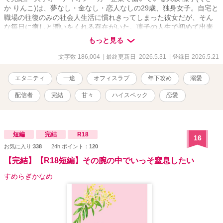
か りんこ)は、夢なし・金なし・恋人なしの29歳、独身女子。自宅と
職場の往復のみの社会人生活に慣れきってしまった彼女だが、そん
な毎日に癒しと潤いをくれる存在がいた。凛子の人生で初めて出来
た推し≪イケメンボイスで人気の配信者≫KANATA。 彼の声をご褒
もっと見る
美に、何とか自分を保っている。 職場で主任になり初めて新人の教
育係を任され、同じ部署に配属された新入社員、芦谷 奏汰（あしや
文字数 186,004
| 最終更新日 2026.5.31
| 登録日 2026.5.21
そうた）に世代間ギャップで悩まされる毎日。 ある日、彼が社会人
の常識『ホウレンソウ』を自分にしなかったことで、あるミスが発
エタニティ
一途
オフィスラブ
年下攻め
溺愛
覚し、凛子は彼を初めて強く叱責する。凛子に『テキトーに仕事を
している』と言われ、本気で怒った彼がオフィスを出て行ってしま
配信者
完結
甘々
ハイスペック
恋愛
ったことで、物語は大きく動き出す。 初めて二人で飲みに行った
夜、普段の塩対応ではなく優しくあたたかな声で話す彼に、一緒に
いて安心感を覚える自分自身に凛子の中で育っていたある疑惑が、
確信へと変わっていって――？ 「……あ、あの。芦谷くんってもし
短編
完結
R18
16
かして」 ――芦谷くんが、KANATA……なの？ 「え、ここ、ど
お気に入り:
338
24h.ポイント：
120
こ……！？」 ――っていうか、何で私の隣に彼が、芦谷くんが！？
見知らぬ部屋のベッドで目を覚ました時、隣にいたのは部下の芦谷
【完結】【R18短編】その腕の中でいっそ窒息したい
で――！？ 状況が飲み込みきれない凛子に彼が言った。 「その様子
すめらぎかなめ
じゃ、昨夜の事、何にも覚えてないっすよね？」 酒に酔ってうっか
り部下の芦谷と寝てしまったのかと動揺する凛子に 芦谷は彼の部屋
を案内し、あるものを見せ――。 「つまり、『初めまして、あなた
の推しです』って事っすね。配信、いつも聴いてくれてありがとな
――Rinさん。俺、ずっと会いたかった。俺は、――凛子さんとシた