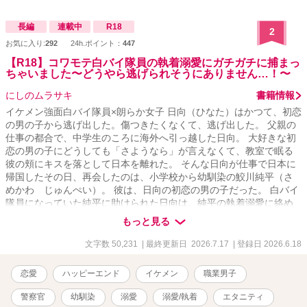
長編
連載中
R18
2
お気に入り:
292
24h.ポイント：
447
【R18】コワモテ白バイ隊員の執着溺愛にガチガチに捕まっ
ちゃいました〜どうやら逃げられそうにありません…！〜
にしのムラサキ
書籍情報
イケメン強面白バイ隊員×朗らか女子 日向（ひなた）はかつて、初恋
の男の子から逃げ出した。傷つきたくなくて、逃げ出した。 父親の
仕事の都合で、中学生のころに海外へ引っ越した日向。 大好きな初
恋の男の子にどうしても「さようなら」が言えなくて、教室で眠る
彼の頬にキスを落として日本を離れた。 そんな日向が仕事で日本に
帰国したその日、再会したのは、小学校から幼馴染の鮫川純平（さ
めかわ じゅんぺい）。 彼は、日向の初恋の男の子だった。 白バイ
隊員になっていた純平に助けられた日向は、純平の執着溺愛に絡め
取られ、気がつけば逃げ出せなくなっていて。 怒っていると思って
もっと見る
いた。 あんなキス、嫌だったのかなって。 なのに……。 「俺、お前
が好きすぎてお前以外じゃ勃たないんだ」 「ちゃんと死ぬまで責任
文字数 50,231
| 最終更新日 2026.7.17
| 登録日 2026.6.18
とってくれよな。可愛い、大好きな日向」 ──どろっどろの溺愛は、
あのデッドボールから始まった。 の、かも。 ※鮫川兄弟シリーズ最
恋愛
ハッピーエンド
イケメン
職業男子
新作です。
警察官
幼馴染
溺愛
溺愛/執着
エタニティ