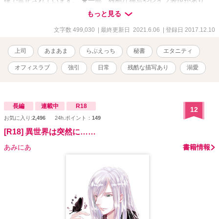
律で禁止されています。 ★一部、残酷な描写やレイプ表現があり、
サブタイの後ろに★印をつけています。苦手な方はご注意くださ
もっと見る
い。 ★この物語はフィクションです。実在の人物及び団体等とは一
切関係ありません。 ★ｉｆ作品 もしも、あの時◯◯だったら。そう
文字数 499,030
| 最終更新日 2021.6.06
| 登録日 2017.12.10
いう思いで書いた作品ですので、「相手が本編の二人じゃないと
嫌！」という方は、そのままバックでお願いします。 もちろん条件
上司
あまあま
らぶえっち
秘書
エタニティ
付きです。 ★条件１ 圭が泪と出会う前であること。 ★条件２ 出会
っていても、泪に恋愛感情がないこと。 などです。 一部近親相姦が
オフィスラブ
強引
日常
残酷な描写あり
溺愛
あります。苦手な方はご注意ください。
長編
連載中
R18
12
お気に入り:
2,496
24h.ポイント：
149
[R18] 異世界は突然に……
あみにあ
書籍情報