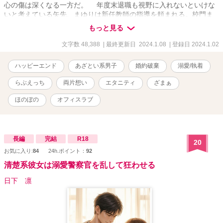
心の傷は深くなる一方だ。 年度末退職も視野に入れないといけな
いと考えている矢先、まゆりは新任教師の指導を頼まれる。校門ま
で迎えに行くと、そこにいたのは大人になった大牙で――？ 裏切
もっと見る
られた心の傷が深くて次の恋に踏み込めないと思っていた兎羽まゆ
り×ワケあって彼女のそばを離れなければならなくなった龍ヶ崎大
文字数 48,388
| 最終更新日 2024.1.08
| 登録日 2024.1.02
牙、再会した二人が悪い噂と10年来の秘密を乗り超えて幸せになる
物語。 ※R15〜R18に※、R18に※※ ※現実世界に疎い作者による
ハッピーエンド
あざとい系男子
婚約破棄
溺愛/執着
現代TLなのでご容赦くださいましたら幸いです。 ※ヒーローはワン
コ系？ニャンコ系？甘えん坊系？ヤンデレ？腹黒？あざとい系男子
らぶえっち
両片想い
エタニティ
ざまぁ
です。 ※36000字数完結。+大牙side5000字数。 ※1/7おまけの学校
R書いてます。そこまで書いたら完結します。
ほのぼの
オフィスラブ
長編
完結
R18
20
お気に入り:
84
24h.ポイント：
92
清楚系彼女は溺愛警察官を乱して狂わせる
日下 凛