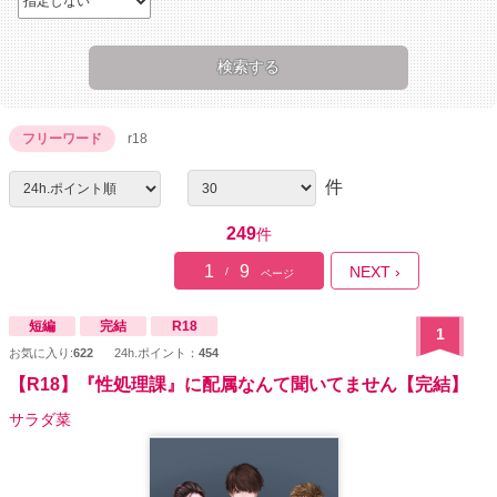
フリーワード
r18
件
249
件
1
9
NEXT ›
/
ページ
短編
完結
R18
1
お気に入り:
622
24h.ポイント：
454
【R18】『性処理課』に配属なんて聞いてません【完結】
サラダ菜