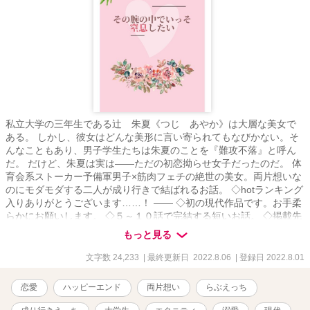
い。凛子さんは？ 俺に、抱かれたくないですか？」 これまでずっ
と塩対応だった部下。 彼には秘密の顔があった。彼は、凛子の推
し、イケボ配信者で！？ 第18回らぶドロップス恋愛小説コンテスト
応募落選後、 R18シーンを中心に改稿しこちらで連載→完結済み
（5/31（日））
私立大学の三年生である辻 朱夏《つじ あやか》は大層な美女で
ある。 しかし、彼女はどんな美形に言い寄られてもなびかない。そ
んなこともあり、男子学生たちは朱夏のことを『難攻不落』と呼ん
だ。 だけど、朱夏は実は――ただの初恋拗らせ女子だったのだ。 体
育会系ストーカー予備軍男子×筋肉フェチの絶世の美女。両片想いな
のにモダモダする二人が成り行きで結ばれるお話。 ◇hotランキング
入りありがとうございます……！ ―― ◇初の現代作品です。お手柔
らかにお願いします。 ◇５～１０話で完結する短いお話。 ◇掲載先
→ムーンライトノベルズ、アルファポリス、エブリスタ
もっと見る
文字数 24,233
| 最終更新日 2022.8.06
| 登録日 2022.8.01
恋愛
ハッピーエンド
両片想い
らぶえっち