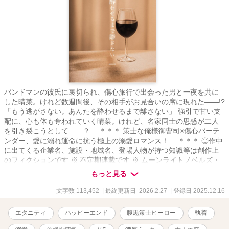
バンドマンの彼氏に裏切られ、傷心旅行で出会った男と一夜を共に
した晴菜。けれど数週間後、その相手がお見合いの席に現れた――!?
「もう逃がさない。あんたを酔わせるまで離さない」 強引で甘い支
配に、心も体も奪われていく晴菜。けれど、名家同士の思惑が二人
を引き裂こうとして……？ ＊＊＊ 策士な俺様御曹司×傷心バーテ
ンダー、愛に溺れ運命に抗う極上の溺愛ロマンス！ ＊＊＊ ◎作中
に出てくる企業名、施設・地域名、登場人物が持つ知識等は創作上
のフィクションです ※ 不定期連載です ※ ムーンライトノベルズ・
ベリーズカフェにも掲載しています ※ 表紙は装丁カフェ様にて作成
もっと見る
しています
文字数 113,452
| 最終更新日 2026.2.27
| 登録日 2025.12.16
エタニティ
ハッピーエンド
腹黒策士ヒーロー
執着