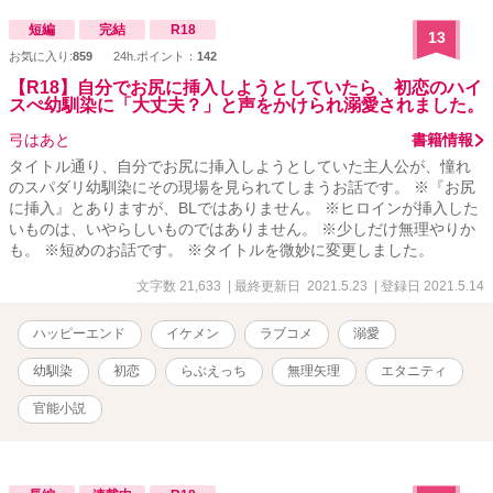
おります。
短編
完結
R18
13
お気に入り:
859
24h.ポイント：
142
【R18】自分でお尻に挿入しようとしていたら、初恋のハイ
スぺ幼馴染に「大丈夫？」と声をかけられ溺愛されました。
弓はあと
書籍情報
タイトル通り、自分でお尻に挿入しようとしていた主人公が、憧れ
のスパダリ幼馴染にその現場を見られてしまうお話です。 ※『お尻
に挿入』とありますが、BLではありません。 ※ヒロインが挿入した
いものは、いやらしいものではありません。 ※少しだけ無理やりか
も。 ※短めのお話です。 ※タイトルを微妙に変更しました。
文字数 21,633
| 最終更新日 2021.5.23
| 登録日 2021.5.14
ハッピーエンド
イケメン
ラブコメ
溺愛
幼馴染
初恋
らぶえっち
無理矢理
エタニティ
官能小説