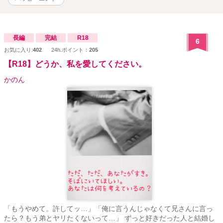
家が陽菜に提案したのは、「作品のために契約（同棲）をしない
か」という信じられないものだった。 「……そうだな。あえて官能
小説家らしく言うなら、無垢な蕾が花開く過程ってやつを知りた
い。それも、より詳細に。新作の参考にしたいんだよ。つまり俺と
長編
完結
R18
6
しては、これは同意の上であり、れっきとした仕事。ＷＩＮ-ＷＩＮ
お気に入り:
402
24h.ポイント：
205
の提案だと思うんだが……どうだい？ お嬢さんよ」 ≪作品のため
【R18】どうか、私を愛してください。
ってそれって…それってまさか、この男にすべてを捧げるって
事！？≫ ギブ・アンド・テイクの秘密の同棲生活は、同時に不埒な
かのん
男の手によって開発される日々のはじまりを意味していた。果たし
て、陽菜の運命は…！？ 【投稿経緯】 ・第17回 らぶドロップス恋
愛小説コンテスト様の予選通過作品→最終選考で落選。 自分が最初
に書いたTL作品なので、キャラクターへの愛着が特に強く、 勿体な
いのでR18シーンを中心に改稿しこちらで連載→完結済み
「もうやめて。許してッ…」「俺に言うんじゃなくて兄さんに言っ
たら？もう弟とヤリたくないって…」 ずっと好きだった人と結婚し