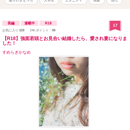
成り行きえっち
大学生
エタニティ
溺愛
現代
長編
連載中
R18
17
お気に入り:
329
24h.ポイント：
99
【R18】強面若頭とお見合い結婚したら、愛され妻になりま
した！
すめらぎかなめ