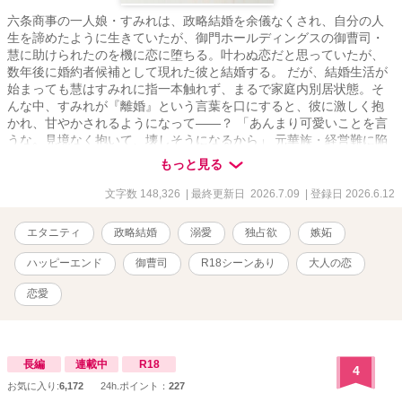
六条商事の一人娘・すみれは、政略結婚を余儀なくされ、自分の人
生を諦めたように生きていたが、御門ホールディングスの御曹司・
慧に助けられたのを機に恋に堕ちる。叶わぬ恋だと思っていたが、
数年後に婚約者候補として現れた彼と結婚する。 だが、結婚生活が
始まっても慧はすみれに指一本触れず、まるで家庭内別居状態。そ
んな中、すみれが『離婚』という言葉を口にすると、彼に激しく抱
かれ、甘やかされるようになって――？ 「あんまり可愛いことを言
うな。見境なく抱いて、壊しそうになるから」 元華族・経営難に陥
っている六条商事の社長令嬢 六条すみれ(24)
もっと見る
Sumire Rokujo × 御門ホールディン
グス御曹司・取締役副社長 御門慧(32)
文字数 148,326
| 最終更新日 2026.7.09
| 登録日 2026.6.12
Kei Mikado *・゜:.゜・*:.。..。.:*・゜・*:.。.
.。.:*・゜゜・* .。.:*.。.:*・゜ 愛されなくても、愛している人と結婚
エタニティ
政略結婚
溺愛
独占欲
嫉妬
したかった .。.:*・゜:. .。.:*・゜゜・**・゜゜・*:.。..。.:*・゜・
*:.。. .:*:. ＼不器用な両片想い夫婦のじれったい恋／ ＊執筆期間＊
ハッピーエンド
御曹司
R18シーンあり
大人の恋
2026/3/30～2026/6/7 ＊アルファポリス＊ 2026/6/12〜2026/7/9 ※
こちらの作品は、ベリーズカフェ・エブリスタ（本名義・Rシーン少
恋愛
なめ）でも公開中です。
長編
連載中
R18
4
お気に入り:
6,172
24h.ポイント：
227