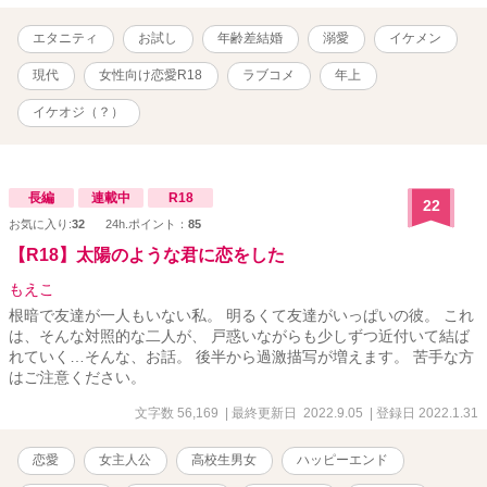
エタニティ
お試し
年齢差結婚
溺愛
イケメン
現代
女性向け恋愛R18
ラブコメ
年上
イケオジ（？）
長編
連載中
R18
22
お気に入り:
32
24h.ポイント：
85
【R18】太陽のような君に恋をした
もえこ
根暗で友達が一人もいない私。 明るくて友達がいっぱいの彼。 これ
は、そんな対照的な二人が、 戸惑いながらも少しずつ近付いて結ば
れていく…そんな、お話。 後半から過激描写が増えます。 苦手な方
はご注意ください。
文字数 56,169
| 最終更新日 2022.9.05
| 登録日 2022.1.31
恋愛
女主人公
高校生男女
ハッピーエンド