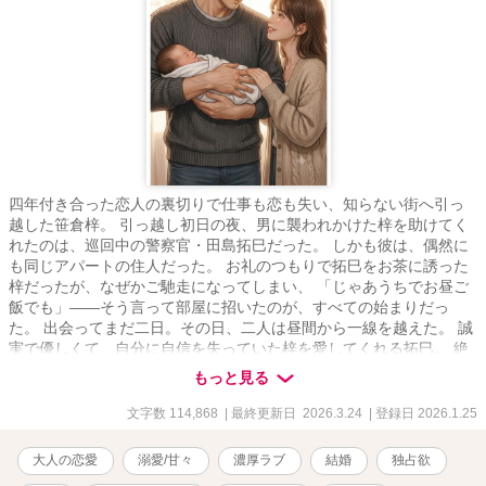
四年付き合った恋人の裏切りで仕事も恋も失い、知らない街へ引っ
越した笹倉梓。 引っ越し初日の夜、男に襲われかけた梓を助けてく
れたのは、巡回中の警察官・田島拓巳だった。 しかも彼は、偶然に
も同じアパートの住人だった。 お礼のつもりで拓巳をお茶に誘った
梓だったが、なぜかご馳走になってしまい、 「じゃあうちでお昼ご
飯でも」――そう言って部屋に招いたのが、すべての始まりだっ
た。 出会ってまだ二日。その日、二人は昼間から一線を越えた。 誠
実で優しくて、自分に自信を失っていた梓を愛してくれる拓巳。 絶
倫気味な拓巳に愛されるうち、梓も自分の欲望に目覚めていく。 気
もっと見る
づけば週の半分以上を一緒に過ごし、 いつの間にか、拓巳のいない
生活には戻れなくなっていた。 これは、身体から始まった関係が、
文字数 114,868
| 最終更新日 2026.3.24
| 登録日 2026.1.25
一緒に食事をして、同じ部屋で眠って、生活を重ねるうちに、 やが
て結婚へと続いていく話。 ――大人の溺愛生活恋愛。 ムーンライト
大人の恋愛
溺愛/甘々
濃厚ラブ
結婚
独占欲
ノベルズにも改稿しながら投稿しています。 そちらのほうは、R18