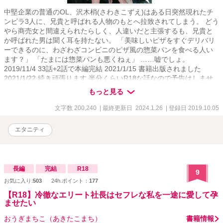
中堅企業の普通のOL、沢木梢(さわきこずえ)はある日突然現れたチ
ンピラ3人に、兄貴と呼ばれる人物のもとへ拉致されてしまう。 どう
やら商売女と間違えられたらしく、人違いだと主張するも、兄貴と
か呼ばれた男は聞く耳を持たない。 「美味しいピザをすぐデリバリ
ーできるのに、わざわざコンビニのピザ風の惣菜パンを食べる人い
ます？」 「たまには惣菜パンも悪くねぇ」 ……嘘でしょ。
2019/11/4 33話+2話で本編完結 2021/1/15 書籍出版されました
2021/1/22 続き頑張ります 半分くらいR18な話なので予告はしませ
ん。 強引な描写含むので苦手な方はブラウザバックしてください。
もっと見る
だいたいタイトル通りな感じなので、少しでも思ってたのと違う、
地雷と思ったら即回れ右でお願いします。 誤字脱字、文章わかりに
文字数 200,240
| 最終更新日 2024.1.26
| 登録日 2019.10.05
くい等の指摘は有り難く受け取り修正しますが、思った通りじゃな
い生理的に無理といった内容については自衛に留め批判否定はご遠
エタニティ
慮ください。泣きます。 当然の事ながら、この話はフィクションで
す。
長編
完結
R18
9
お気に入り:
503
24h.ポイント：
177
【R18】冷徹なエリート社長はセフレな私を一途に愛して孕
ませたい
おうぎまちこ（あきたこまち）
書籍情報