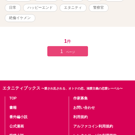
ノベルズにも改稿しながら投稿しています。 そちらのほうは、R18
濃度高めにしていく予定です。 【R18表現が入る回には※表記があ
日常
ハッピーエンド
エタニティ
警察官
ります】 表紙画像は作者自作のAI画像です。
絶倫イケメン
1
件
1
ページ
エタニティブックス
〜愛され乱される、オトナの恋。溺愛主義の恋愛レーベル〜
TOP
作家募集
書籍
お問い合わせ
番外編小説
利用規約
公式漫画
アルファコイン利用規約