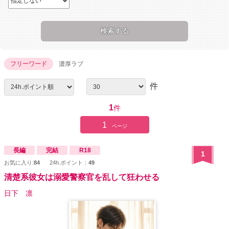
フリーワード
濃厚ラブ
件
1
件
1
ページ
長編
完結
R18
1
お気に入り:
84
24h.ポイント：
49
清楚系彼女は溺愛警察官を乱して狂わせる
日下 凛