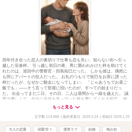
四年付き合った恋人の裏切りで仕事も恋も失い、知らない街へ引っ
越した笹倉梓。 引っ越し初日の夜、男に襲われかけた梓を助けてく
れたのは、巡回中の警察官・田島拓巳だった。 しかも彼は、偶然に
も同じアパートの住人だった。 お礼のつもりで拓巳をお茶に誘った
梓だったが、なぜかご馳走になってしまい、 「じゃあうちでお昼ご
飯でも」――そう言って部屋に招いたのが、すべての始まりだっ
た。 出会ってまだ二日。その日、二人は昼間から一線を越えた。 誠
実で優しくて、自分に自信を失っていた梓を愛してくれる拓巳。 絶
倫気味な拓巳に愛されるうち、梓も自分の欲望に目覚めていく。 気
もっと見る
づけば週の半分以上を一緒に過ごし、 いつの間にか、拓巳のいない
生活には戻れなくなっていた。 これは、身体から始まった関係が、
文字数 114,868
| 最終更新日 2026.3.24
| 登録日 2026.1.25
一緒に食事をして、同じ部屋で眠って、生活を重ねるうちに、 やが
て結婚へと続いていく話。 ――大人の溺愛生活恋愛。 ムーンライト
大人の恋愛
溺愛/甘々
濃厚ラブ
結婚
独占欲