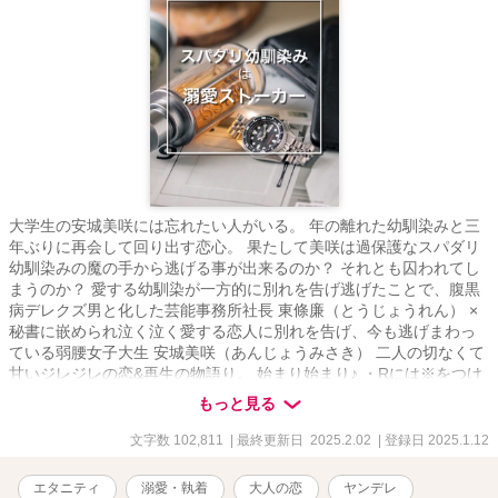
大学生の安城美咲には忘れたい人がいる。 年の離れた幼馴染みと三
年ぶりに再会して回り出す恋心。 果たして美咲は過保護なスパダリ
幼馴染みの魔の手から逃げる事が出来るのか？ それとも囚われてし
まうのか？ 愛する幼馴染が一方的に別れを告げ逃げたことで、腹黒
病デレクズ男と化した芸能事務所社長 東條廉（とうじょうれん） ×
秘書に嵌められ泣く泣く愛する恋人に別れを告げ、今も逃げまわっ
ている弱腰女子大生 安城美咲（あんじょうみさき） 二人の切なくて
甘いジレジレの恋&再生の物語り。 始まり始まり♪ ・Rには※をつけ
ます。 ・同意のないR描写があります。苦手な方はご自衛ください
もっと見る
ませ。（両片思いに伴うすれ違いのため） ※数年前に書いた作品を
大幅に見直し、改稿したものになります。 いくつかエピソードも追
文字数 102,811
| 最終更新日 2025.2.02
| 登録日 2025.1.12
加しておりますので過去読んでくださった読者さまも楽しんでいた
だけるかなと。
エタニティ
溺愛・執着
大人の恋
ヤンデレ