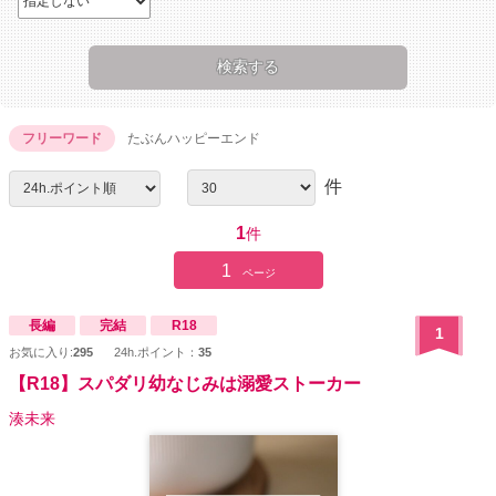
フリーワード
たぶんハッピーエンド
件
1
件
1
ページ
長編
完結
R18
1
お気に入り:
295
24h.ポイント：
35
【R18】スパダリ幼なじみは溺愛ストーカー
湊未来