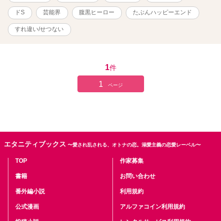
ドS
芸能界
腹黒ヒーロー
たぶんハッピーエンド
すれ違い/せつない
1
件
1
ページ
エタニティブックス
〜愛され乱される、オトナの恋。溺愛主義の恋愛レーベル〜
TOP
作家募集
書籍
お問い合わせ
番外編小説
利用規約
公式漫画
アルファコイン利用規約