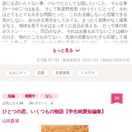
誰にも言いたくない事、バレてたとしても隠したいこと。 そんな事
の一つや二つはある。 そして私星野悠里（ゆうり）にとって、それ
はとてもとても大きな問題だった。 これを克服しないと恋愛できる
気がしない。 あらゆる努力をしてみても、まったく効果がなく成果
がなく、地球を見下ろせばまっすくに足元が見える。 だって体の前
がストン・・・・。 凹凸のなさ。 それはお腹も出てないことは確か
だけど、他のところも出てない。 友達の恋愛をひたすら応援して過
ごした数ヶ月。 はじめっから嫌な予感がしてたのに。 カップル誕生
おめでとうの祝賀会から始まった次の物語。 悠里と後輩の太陽君の
もっと見る
恋愛の話です。 相葉太陽
文字数 65,759
| 最終更新日 2018.7.22
| 登録日 2018.6.30
エタニティ
恋愛
先輩後輩
トラウマ
短編
連載中
なし
20
お気に入り:
24
24h.ポイント：
0
ひとつの恋、いくつもの物語【学生純愛短編集】
山田森湖