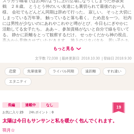
スッカリ職場ではお局のように上の立場になってしまった赤坂美
鶴 ２８歳。 とうとう仲のいい友達にも裏切られて最後のお一人
様。 会社でもどんどん同期は辞めて行った。 寂しい。 そっと大切に
しまっている万年筆。 触っていると落ち着く。 ため息を一つ。 社内
には男性が少ないのにあれやこれやと噂がとび、今日もにぎやかに
活動してる女子たち。 ああ～、参加資格がないと自分で線を引いて
る。 静かに距離をとって観察するだけ。 せっかくだから神の視点、
高みから見物させていただきます。 地上のジタバタを、若い子たち
のあれこれを。 そう思っていたのに・・・・・・。
もっと見る
文字数 72,038
| 最終更新日 2018.10.30
| 登録日 2018.9.30
恋愛
先輩後輩
ライバル同期
遠距離
すれ違い
エタニティ
長編
連載中
なし
19
お気に入り:
23
24h.ポイント：
0
太陽は今日もサンサンと私を暖かく包んでくれます。
羽月☆