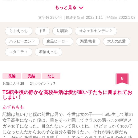
緒に行ってみようと誘うあやめだったけれど、淡い光しかない展示
もっと見る
場の中で思わぬ展開に――？ ＊＊＊ 【（ナイトランタン様）姫初
め2022】参加作品です。 ＊＊＊ ◎全７話 ◎作中に出てくる企業
文字数 29,044
| 最終更新日 2022.1.11
| 登録日 2022.1.08
名、施設・地域名、登場人物が持つ知識等は創作上のフィクション
です ※作者が読みたいだけの性癖を詰め込んだ三人称一元視点習作
らぶえっち
ドS
幼馴染
オネェ系ヤンデレ？
です ※表紙はpixabay様よりお借りし、SS表紙メーカー様にて加工
しております
ハッピーエンド
腹黒ヒーロー
溺愛/執着
大人の恋愛
エタニティ
着物えっち
長編
完結
なし
8
お気に入り:
28
24h.ポイント：
7
TS転生後の静かな高校生活は愛が重い子たちに囲まれてお
しまい！
あずももも
記憶は無いけど僕の前世は男で、今世は女の子――TS転生して華の
女子高生になった僕は、華をそっと隠してクラスの隅っこの伊達メ
ガネ女子になった。目立たないって良いよね。 けどせっかく女の子
になったんだから女の子な自分を着飾りたい。それが男の夢だも
ん。だから放課後は好き勝手――してたらクラスのギャルの子を助