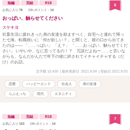
短編
完結
R18
6
お気に入り:
76
24h.ポイント：
14
おっぱい、触らせてください
スケキヨ
社畜生活に疲れきった弟の友達を励ますべく、自宅へと連れて帰っ
た七海。転職祝いに「何が欲しい？」と聞くと、彼の口から出てき
たのは―― 「……っぱい」 「え？」 「……おっぱい、触らせてくだ
さい」 いやいや、なに言ってるの！？ 冗談だよねー……と言いな
がらも、なんだかんだで年下の彼に絆されてイチャイチャする（だ
け）のお話。
文字数 10,430
| 最終更新日 2021.9.04
| 登録日 2021.9.03
恋愛
ハッピーエンド
社会人
弟の友達
らぶえっち
現代
エタニティ
短編
完結
R18
7
お気に入り:
153
24h.ポイント：
14