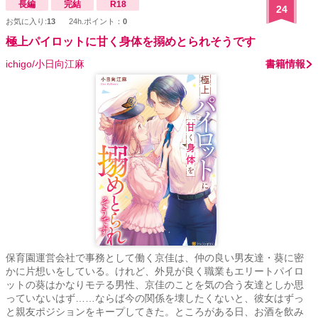
長編
完結
R18
24
お気に入り:
13
24h.ポイント：
0
極上パイロットに甘く身体を搦めとられそうです
ichigo/小日向江麻
書籍情報
保育園運営会社で事務として働く京佳は、仲の良い男友達・葵に密
かに片想いをしている。けれど、外見が良く職業もエリートパイロ
ットの葵はかなりモテる男性、京佳のことを気の合う友達としか思
っていないはず……ならば今の関係を壊したくないと、彼女はずっ
と親友ポジションをキープしてきた。ところがある日、お酒を飲み