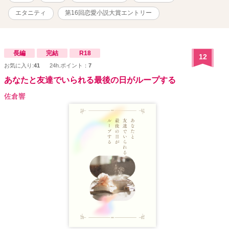
エタニティ
第16回恋愛小説大賞エントリー
長編
完結
R18
12
お気に入り:
41
24h.ポイント：
7
あなたと友達でいられる最後の日がループする
佐倉響