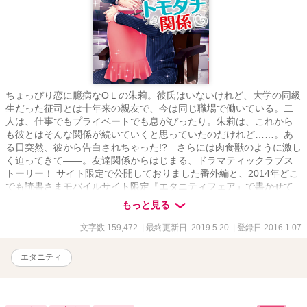
ちょっぴり恋に臆病なОＬの朱莉。彼氏はいないけれど、大学の同級
生だった征司とは十年来の親友で、今は同じ職場で働いている。二
人は、仕事でもプライベートでも息がぴったり。朱莉は、これから
も彼とはそんな関係が続いていくと思っていたのだけれど……。あ
る日突然、彼から告白されちゃった!? さらには肉食獣のように激し
く迫ってきて――。友達関係からはじまる、ドラマティックラブス
トーリー！ サイト限定で公開しておりました番外編と、2014年どこ
でも読書さまモバイルサイト限定『エタニティフェア』で書かせて
いただきましたＳＳです。 少しでもお楽しみいただけますと幸いで
もっと見る
す。 ＊性描写はございませんが、もととなる作品がＲ１８相当であ
るため、それなりの指定を付けさせていただいております。ご了承
文字数 159,472
| 最終更新日 2019.5.20
| 登録日 2016.1.07
ください。
エタニティ