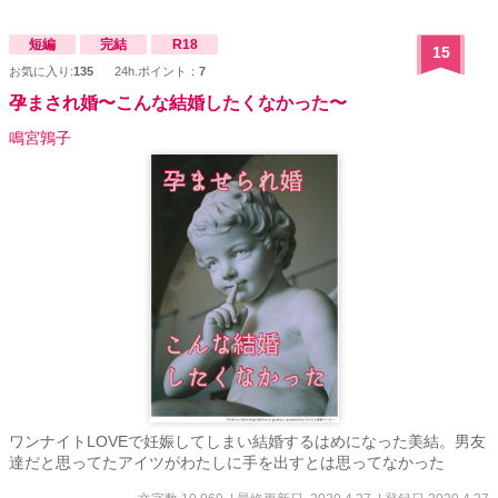
短編
完結
R18
15
お気に入り:
135
24h.ポイント：
7
孕まされ婚〜こんな結婚したくなかった〜
鳴宮鶉子
ワンナイトLOVEで妊娠してしまい結婚するはめになった美結。男友
達だと思ってたアイツがわたしに手を出すとは思ってなかった