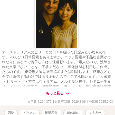
オーストラリア人のビリーとの日々を綴った日記みたいなもので
す。 のんびり日常要素もありますが、エッチ要素や下品な言葉がそ
れなりにあるので苦手な方はご遠慮願います。 素人なので、洗練さ
れた文章でないことをご了承ください。 画像はAIを利用して作成し
たものです。 ※登場人物は適宜追加または削除します。感想なども
全てに返信するわけではありませんので、ご了承願います。 ＜家族
＞ ビリー・・・本当はウィリアム。メルボルン在住、シドニー生ま
れ。メルボルン大学卒、現在勤務医。 楓・・・私。翻訳家兼語学学
校の事務員。ビリーの家族とか知り合いは「カエ」って呼ぶ。 グウ
もっと見る
ェン・・・ビリーのお母さん。ブティック経営者。 メーガン・・・
ビリーの妹。教師。サーフィン大好き。ブリスベン在住。 ノエ
文字数 4,224,372
| 最終更新日 2026.8.06
| 登録日 2025.2.03
ル・・・ビリーのお兄さん。ビリーより3つ年上。カンタス航空の航
空エンジニア。 父と母・・・名前は「ジュン」と「ミカ」。横浜に
恋愛
イケメン
国際恋愛
ほのぼの
女主人公