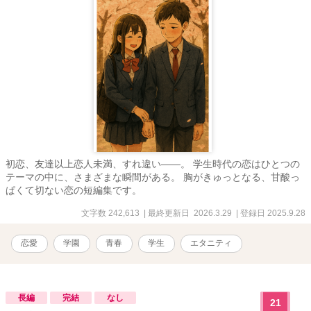
初恋、友達以上恋人未満、すれ違い――。 学生時代の恋はひとつの
テーマの中に、さまざまな瞬間がある。 胸がきゅっとなる、甘酸っ
ぱくて切ない恋の短編集です。
文字数 242,613
| 最終更新日 2026.3.29
| 登録日 2025.9.28
恋愛
学園
青春
学生
エタニティ
長編
完結
なし
21