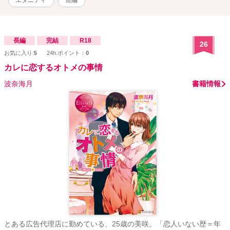
長編
完結
R18
26
お気に入り:
5
24h.ポイント：
0
カレに恋するオトメの事情
波奈海月
書籍情報
とある広告代理店に勤めている、25歳の美咲。「恋人いない歴＝年