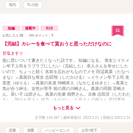
現代
TL小説
短編
連載中
R18
11
お気に入り:
33
24h.ポイント：
7
【完結】カレーを食べて貰おうと思っただけなのに
甘塩ます☆
急に思いついて書きたくなった話です。 短編になる。 喪女とイケメ
ン年下上司をラブラブにしたい（完結した） 幸人さんを幸せにした
いので、ちょっと続く 名前を忘れがちなのでメモ 田辺真菜（たなべ
まな）→真面目な喪女 志田翔（しだかける）→イケメン年下上司 友
里恵（ゆりえ）→真菜の友達 仲嶋幸人（なかじまゆきと）→真菜と
気が合う紳士。女性が苦手 前の席の川崎さん。真菜の同期 宮崎さ
ん。若い子 山田さん。真菜の先輩 南野さん。古株 志田亘（しだわた
る）→翔のお兄さん 綾乃（あやの）→お兄さんの嫁さん 田辺夏奈
（たなべなな）→真菜の妹。リア充に見える。やたら強い
もっと見る
文字数 134,387
| 最終更新日 2023.3.21
| 登録日 2023.1.31
恋愛
溺愛
ハッピーエンド
上司×部下