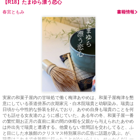
【R18】たまゆら漂う恋心
春宮ともみ
書籍情報
実家の和菓子屋内の甘味処で働く梅津あやめは、和菓子屋梅津を懇
意にしている茶道傍系の次期家元・白木院瑞貴と幼馴染み。瑞貴は
日頃から中性的な扮装を好んでおり、あやめ自身も瑞貴のことを何
でも話せる女友達のように感じていた。ある年の冬、和菓子屋一番
の繁忙期お正月の直前に束の間の休暇を父親から与えられたあやめ
は外出先で瑞貴と遭遇する。他愛もない世間話を交わしてると、ふ
と目にした水族館のクリスマス特別展示の広告に話題が及ぶ。が、
瑞貴はこれまで水族館に行ったことがないらしい。せっかくだし一