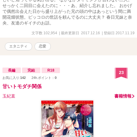
せっかく二回目に会えたのに・・・あ、紹介し忘れました。 おかげ
で偶然出会えた日から盛り上がった兄の頭の中はあっという間に満
開花畑状態。ピッコロの世話を頼んでるのに大丈夫？ 春日兄妹と奈
央、友達のギイチのお話。
文字数 102,954
| 最終更新日 2017.12.16
| 登録日 2017.11.19
エタニティ
恋愛
長編
完結
R18
23
お気に入り:
142
24h.ポイント：
0
甘いトモダチ関係
玉紀直
書籍情報