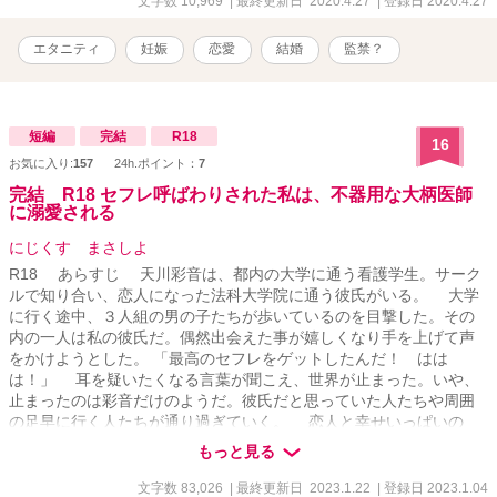
文字数 10,969
| 最終更新日 2020.4.27
| 登録日 2020.4.27
エタニティ
妊娠
恋愛
結婚
監禁？
短編
完結
R18
16
お気に入り:
157
24h.ポイント：
7
完結 R18 セフレ呼ばわりされた私は、不器用な大柄医師
に溺愛される
にじくす まさしよ
R18 あらすじ 天川彩音は、都内の大学に通う看護学生。サーク
ルで知り合い、恋人になった法科大学院に通う彼氏がいる。 大学
に行く途中、３人組の男の子たちが歩いているのを目撃した。その
内の一人は私の彼氏だ。偶然出会えた事が嬉しくなり手を上げて声
をかけようとした。 「最高のセフレをゲットしたんだ！ はは
は！」 耳を疑いたくなる言葉が聞こえ、世界が止まった。いや、
止まったのは彩音だけのようだ。彼氏だと思っていた人たちや周囲
の足早に行く人たちが通り過ぎていく。 恋人と幸せいっぱいの
日々を過ごし、全てを捧げたのはつい数日前の日曜日の事だった。
もっと見る
呆然としていると、突然雨が降り出し──。 傷ついた女子大生
が、恋愛不器用医師に溺愛されるお話です。 以前投稿していた作
文字数 83,026
| 最終更新日 2023.1.22
| 登録日 2023.1.04