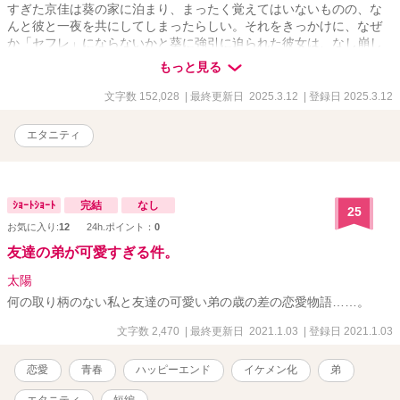
すぎた京佳は葵の家に泊まり、まったく覚えてはいないものの、な
んと彼と一夜を共にしてしまったらしい。それをきっかけに、なぜ
か「セフレ」にならないかと葵に強引に迫られた彼女は、なし崩し
的に同意した。その後、葵は「セフレ」のはずの京佳を本当の恋人
もっと見る
のように甘く溺愛してきて――!?
文字数 152,028
| 最終更新日 2025.3.12
| 登録日 2025.3.12
エタニティ
ｼｮｰﾄｼｮｰﾄ
完結
なし
25
お気に入り:
12
24h.ポイント：
0
友達の弟が可愛すぎる件。
太陽
何の取り柄のない私と友達の可愛い弟の歳の差の恋愛物語……。
文字数 2,470
| 最終更新日 2021.1.03
| 登録日 2021.1.03
恋愛
青春
ハッピーエンド
イケメン化
弟
エタニティ
短編