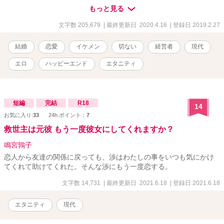
もちろん恋人も友達もゼロ。 趣味といったら、ネットゲームに漫
もっと見る
画、一人飲み。 しかし、病気の祖父の頼みで、ウェディングドレス
を着ることに。 恋人を連れて来いって──こんなことならば、彼氏が
文字数 205,679
| 最終更新日 2020.4.16
| 登録日 2019.2.27
できたなんて嘘をついたりしなければよかった。 そんな時「君も結
婚相手探してるの？ 実は俺もなんだ」と声をかけられる。 芸能人
結婚
恋愛
イケメン
切ない
経営者
現代
みたいにかっこいい男性は、私に都合のいい〝契約〟の話を持ちか
けてきた！ 私は二度と恋はしない。 もちろんあなたにも。 だから、
エロ
ハッピーエンド
エタニティ
あなたの話に乗ることにする。 もう長くはない最愛の家族のため
に。 三十二歳、総合病院経営者 長谷川晃史 × 二十八歳独身、銀
行員 山下みのり 切ない大人の恋を描いた、ラブストーリー ※エブ
リスタ、ムーン、ベリーズカフェに投稿していた「偽装婚約」を大
短編
完結
R18
14
幅に加筆修正したものになります。話の内容は変わっておりませ
お気に入り:
33
24h.ポイント：
7
ん。
救世主は元彼 もう一度彼女にしてくれますか？
鳴宮鶉子
恋人から友達の関係に戻っても、渉はわたしの事をいつも気にかけ
てくれて助けてくれた。そんな渉にもう一度恋する。
文字数 14,731
| 最終更新日 2021.6.18
| 登録日 2021.6.18
エタニティ
現代