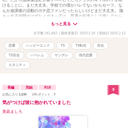
けることに。まだ大丈夫、学校での僕がバレてないからセーフ。な
んか放課後の活動のガチ恋ファンだったらしいけどまだ大丈夫。 陰
キャ女子仲間のはずなメガネっ子は、普通の友達として接してたら
距離詰めてきた。ちょっと仲良くなったら距離感バグる子って居る
もっと見る
けどまだセーフ。まだバレてない。 さらに学年の清楚系高嶺の花さ
んも気がついたら異様に親しげになってる。放課後の姿で助けるこ
文字数 241,662
| 最終更新日 2025.2.16
| 登録日 2025.2.12
とになっちゃったけど大丈夫、その程度じゃバレないはず。 大丈夫
大丈夫、学校での僕は地味だし、だいたい僕は演技とか得意で――
恋愛
ハッピーエンド
TS
TS転生
百合
あ、バレた。 女の勘って怖い。 ま、まあ大丈夫、今世の僕は女だ
し、百合の女の子って見つける方が難しいって――「ねー、あたし
TS百合
ハーレム
ヤンデレ
現代恋愛
とこいつら」「だ、誰を」「選ぶのかしら？」 聞いてたのに距離詰
めてくる。女同士なのに。いや僕は嬉しいけど愛が怖いっていうか
エタニティ
重いっていうか修羅場ってる。誰か助けて。女同士だからか聞いて
たより遠慮がない。 どうしよう。なんかみんな目が怖い。でも大丈
夫、きっとなんとか……あれ？ 僕の前世での死因、もしかして痴
情のもつれ？ ◆TS転生×学園ラブコメ×百合な新作です。 ◆TS転生
長編
完結
R18
9
後の人生を平和に過ごそうと無駄に努力した結果、すべてが逆効果
お気に入り:
1,530
24h.ポイント：
7
で愛が重い系ヒロインたちにロックオンされる主人公明乃ちゃんの
気がつけば彼に抱かれていました
おはなし。 ◆いつもの通りにじわじわと絡め取られていきます。物
語開始前の時点ですでに手遅れです。やらかして百合ハーレムを築
美凪ましろ
いて嘆くさまをご堪能ください。 ◆この作品はカクヨム様先行・複
数サイト同時掲載です。