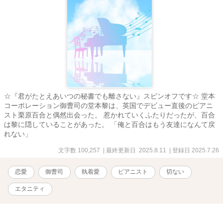
☆『君がたとえあいつの秘書でも離さない』スピンオフです☆ 堂本
コーポレーション御曹司の堂本黎は、英国でデビュー直後のピアニ
スト栗原百合と偶然出会った。 惹かれていくふたりだったが、百合
は黎に隠していることがあった。 「俺と百合はもう友達になんて戻
れない」
文字数 100,257
| 最終更新日 2025.8.11
| 登録日 2025.7.26
恋愛
御曹司
執着愛
ピアニスト
切ない
エタニティ