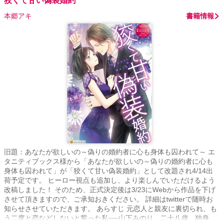
狡くて甘い偽装婚約
本郷アキ
書籍情報
旧題：あなたが欲しいの～偽りの婚約者に心も身体も囚われて～ エ
タニティブックス様から「あなたが欲しいの～偽りの婚約者に心も
身体も囚われて」が「狡くて甘い偽装婚約」として改題され4/14出
荷予定です。 ヒーロー視点も追加し、より楽しんでいただけるよう
改稿しました！ そのため、正式決定後は3/23にWebから作品を下げ
させて頂きますので、ご承知おきください。 詳細はtwitterで随時お
知らせさせていただきます。 あらすじ 元恋人と親友に裏切られ、も
う二度と恋などしないと誓った私──山下みのり、二十八歳、独身。