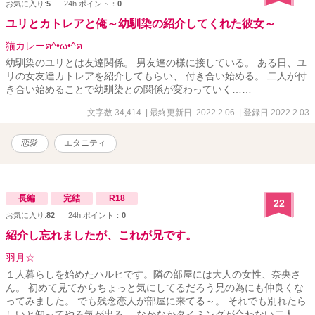
お気に入り:
5
24h.ポイント：
0
ユリとカトレアと俺～幼馴染の紹介してくれた彼女～
猫カレーฅ^•ω•^ฅ
幼馴染のユリとは友達関係。 男友達の様に接している。 ある日、ユ
リの女友達カトレアを紹介してもらい、 付き合い始める。 二人が付
き合い始めることで幼馴染との関係が変わっていく……
文字数 34,414
| 最終更新日 2022.2.06
| 登録日 2022.2.03
恋愛
エタニティ
長編
完結
R18
22
お気に入り:
82
24h.ポイント：
0
紹介し忘れましたが、これが兄です。
羽月☆
１人暮らしを始めたハルヒです。隣の部屋には大人の女性、奈央さ
ん。 初めて見てからちょっと気にしてるだろう兄の為にも仲良くな
ってみました。 でも残念恋人が部屋に来てる～。 それでも別れたら
しいと知ってやる気が出る。 なかなかタイミングが合わない二人。