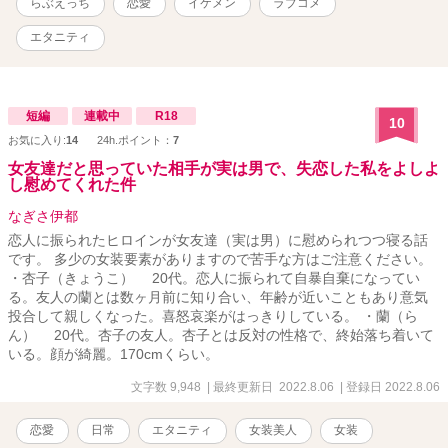
らぶえっち
恋愛
イケメン
ラブコメ
エタニティ
短編
連載中
R18
10
お気に入り:
14
24h.ポイント：
7
女友達だと思っていた相手が実は男で、失恋した私をよしよ
し慰めてくれた件
なぎさ伊都
恋人に振られたヒロインが女友達（実は男）に慰められつつ寝る話
です。 多少の女装要素がありますので苦手な方はご注意ください。
・杏子（きょうこ） 20代。恋人に振られて自暴自棄になってい
る。友人の蘭とは数ヶ月前に知り合い、年齢が近いこともあり意気
投合して親しくなった。喜怒哀楽がはっきりしている。 ・蘭（ら
ん） 20代。杏子の友人。杏子とは反対の性格で、終始落ち着いて
いる。顔が綺麗。170cmくらい。
文字数 9,948
| 最終更新日 2022.8.06
| 登録日 2022.8.06
恋愛
日常
エタニティ
女装美人
女装