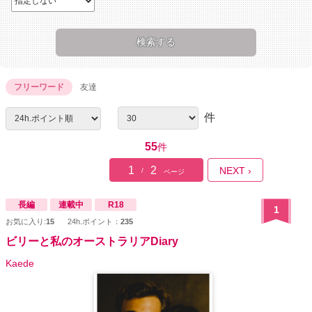
フリーワード
友達
件
55
件
1
2
NEXT ›
/
ページ
長編
連載中
R18
1
お気に入り:
15
24h.ポイント：
235
ビリーと私のオーストラリアDiary
Kaede