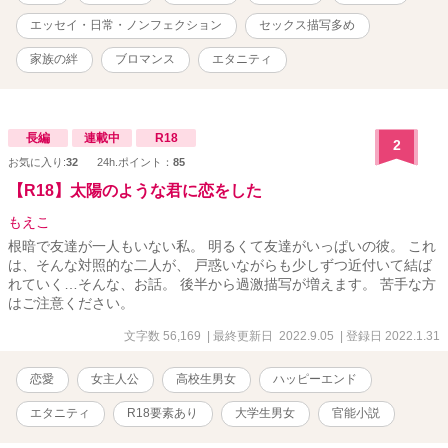
住んでいる。 ザンダー・・・ビリーの甥。 メイ・・・私とビリーの
娘。 ＜病院関係者＞ フレッド・・・コリンの後輩の整形外科医。私
エッセイ・日常・ノンフェクション
セックス描写多め
のお友達。 コリン・・・整形外科医。私のお友達。 アダム・・・ビ
リーの同僚で大学時代からの大親友。今では私の親友みたいな人。
家族の絆
ブロマンス
エタニティ
デニー・・・産婦人科医。テッドと交際しているお姉さんがいる。
ネイト・・・ビリーの友人の消化器内科医。レイチェルが奥さん。
仲の良いお友達。 ダニエル”ダニー”・・・ネイトの弟。 テッ
ド・・・ビリーの上司。美しいバラ庭園を持っている。 ジェ
長編
連載中
R18
2
イ・・・ビリーの後輩。息子はマーティン。 フィン・・・ビリーと
お気に入り:
32
24h.ポイント：
85
ネイトの秘書。不整脈持ち。 ＜その他＞ ライル・・・翻訳エージェ
【R18】太陽のような君に恋をした
ントで仲の良いお友達。その後同僚になる。 クラリッサ・・・ライ
ルの彼女。ビリーが勤務する内科の看護師。 スティーブン・・・バ
もえこ
イト先の同僚。同僚っていうよりいいお友達。 ジェイミー・・・バ
根暗で友達が一人もいない私。 明るくて友達がいっぱいの彼。 これ
イト先の同僚。息子・ティモシーとリンっていうケータリング業を
は、そんな対照的な二人が、 戸惑いながらも少しずつ近付いて結ば
しているパートナーがいる。 ケビン・・・バイト先の同僚。アメリ
れていく…そんな、お話。 後半から過激描写が増えます。 苦手な方
カ人。 愛ちゃん・・・私が翻訳コースに通っていた時に知り合った
はご注意ください。
日本人の女の子。スティーブンと交際している。 美咲ちゃん・・・
ヨガのレッスンで知り合った日本人のお友達。旅行会社に勤務して
文字数 56,169
| 最終更新日 2022.9.05
| 登録日 2022.1.31
翻訳コース合格を目指している。 久美さん・・・ライルの会社の翻
訳パーティーで知り合った人。
恋愛
女主人公
高校生男女
ハッピーエンド
エタニティ
R18要素あり
大学生男女
官能小説