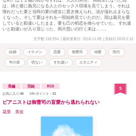
なめ）は１２歳の陸からすれば、大人の男性。 高校生になった陸
は、姉と後に義兄になる人とのセックス現場を見てしまう。それは
憧れだった要と当時の要の彼女に置き換えられ、涙が溢れ止まらな
くなった。そして要はそれを一部始終見ていたのだ。陸は義兄を愛
していると勘違いしたまま、要も己の初恋を拗らせていた。 すれ違
いと勘違いが入り混じった、両片思いの行く末は……。
文字数 134,554
| 最終更新日 2019.11.09
| 登録日 2019.2.12
結婚
イケメン
恋愛
御曹司
溺愛
現代
年の差
切ない
すれ違い
エタニティ
長編
完結
R15
5
お気に入り:
45
24h.ポイント：
21
ピアニストは御曹司の盲愛から逃れられない
花里 美佐