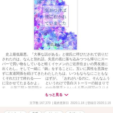
史上最低最悪。『大事な話がある』と彼氏に呼びだされて切りだ
されたのは、なんと別れ話。失意の底に落ち込みつつも帰りにスー
パーで買い物をしていると軽くイケメンのご近所住まいの男友達に
出くわし。そして一緒に『鍋』をすることに。互いに異性を意識せ
ずに友達関係を続けてきたわたしたちは、いつもならなにごともな
くそれだけで終わる―― はずが。 「おれがいるのに、そんなふう
に泣かせてたまるかよ」 というわけで告白ストーリーの始まりで
す。 ※第三部と第四部は、やや身勝手ともいえる男の描写が入りま
す。嫌な予感がされた方はパスしてください。 ※第四部『◆２』
もっと見る
（第２５話）は、『◇１』と『◇２』のあいだの出来事です。 時
系列的には、『◇１』→『◆２』→『◇２』となります。 読後の
文字数 167,370
| 最終更新日 2020.1.18
| 登録日 2020.1.16
インパクトを考慮して、意図的に上記の順にしています。 ※『＊』
マークのついたページでは性描写があります。