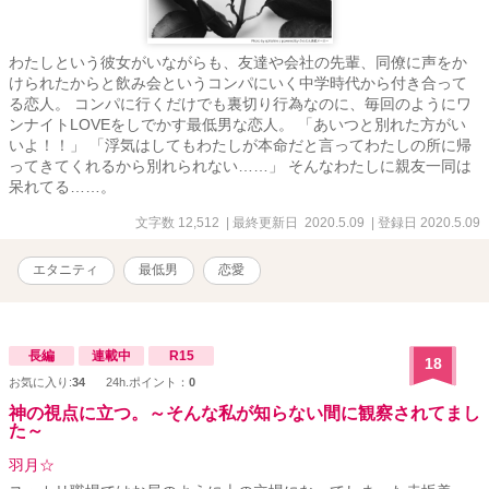
わたしという彼女がいながらも、友達や会社の先輩、同僚に声をか
けられたからと飲み会というコンパにいく中学時代から付き合って
る恋人。 コンパに行くだけでも裏切り行為なのに、毎回のようにワ
ンナイトLOVEをしでかす最低男な恋人。 「あいつと別れた方がい
いよ！！」 「浮気はしてもわたしが本命だと言ってわたしの所に帰
ってきてくれるから別れられない……」 そんなわたしに親友一同は
呆れてる……。
文字数 12,512
| 最終更新日 2020.5.09
| 登録日 2020.5.09
エタニティ
最低男
恋愛
長編
連載中
R15
18
お気に入り:
34
24h.ポイント：
0
神の視点に立つ。～そんな私が知らない間に観察されてまし
た～
羽月☆