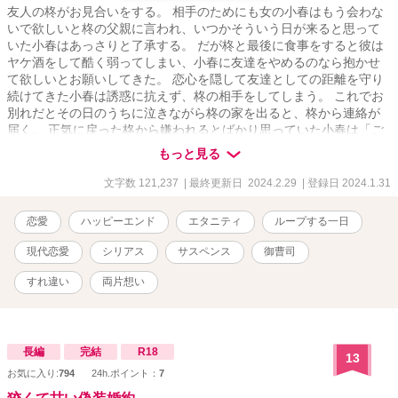
友人の柊がお見合いをする。 相手のためにも女の小春はもう会わな
いで欲しいと柊の父親に言われ、いつかそういう日が来ると思って
いた小春はあっさりと了承する。 だが柊と最後に食事をすると彼は
ヤケ酒をして酷く弱ってしまい、小春に友達をやめるのなら抱かせ
て欲しいとお願いしてきた。 恋心を隠して友達としての距離を守り
続けてきた小春は誘惑に抗えず、柊の相手をしてしまう。 これでお
別れだとその日のうちに泣きながら柊の家を出ると、柊から連絡が
届く。 正気に戻った柊から嫌われるとばかり思っていた小春は「ご
めんね」とメッセージを送ろうとするも、誰かに背中を押されて死
もっと見る
んでしまった。 小春のスマホに残ったのは柊からのメッセージと、
送信できないまま残ったごめんねの文字。 そして小春は柊と別れの
文字数 121,237
| 最終更新日 2024.2.29
| 登録日 2024.1.31
挨拶をする朝に戻っていた。ただし、死ぬ直前の記憶だけは残らな
いまま。 ※この作品はムーンライトノベルにも掲載しています。
恋愛
ハッピーエンド
エタニティ
ループする一日
現代恋愛
シリアス
サスペンス
御曹司
すれ違い
両片想い
長編
完結
R18
13
お気に入り:
794
24h.ポイント：
7