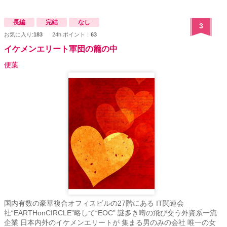
長編
完結
なし
3
お気に入り:
183
24h.ポイント：
63
イケメンエリート軍団の籠の中
便葉
国内有数の豪華複合オフィスビルの27階にある IT関連会
社“EARTHonCIRCLE”略して“EOC” 謎多き噂の飛び交う外資系一流
企業 日本内外のイケメンエリートが 集まる男のみの会社 唯一の女