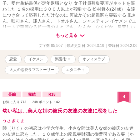
子、受付兼秘書係が定年退職となり 女子社員募集要項がネットを賑
わした １名の採用に３００人以上が殺到する 松村舞衣(24歳） 友達
につき合って応募しただけなのに 何故かその超難関を突破する 凪さ
ん、映司さん、謙人さん、 トオルさん、ジャスティン イケメンでエ
リートで華麗なる超一流の人々 でも、なんか、なんだか、息苦しい
～～ イケメンエリート軍団の鳥かごの中に 私、飼われてしまったみ
もっと見る
たい… 「俺がお前に極上の恋愛を教えてやる 他の奴とか？ そんな
の無視すればいいんだよ」
文字数 85,507
| 最終更新日 2024.3.19
| 登録日 2024.2.06
恋愛
イケメン
溺愛/甘々
オフィスラブ
大人の恋愛ラブストーリー
エタニティ
長編
完結
R18
4
お気に入り:
772
24h.ポイント：
42
幼い私は…美人な姉の彼氏の友達の友達に恋をした
うさぎくま
陸（りく）の初恋は小学六年生。小さな陸は美人な姉の彼氏の友達
の友達に恋をした。１０歳年上の龍鳳寺財閥の御曹司である要（か