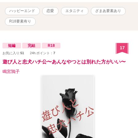
品のキャラ設定など、大幅に改稿したものになります。 前回タイ
トル「最高のセフレをゲットしたんだ！」と、初めて出来た彼氏が
ハッピーエンド
恋愛
エタニティ
ざまあ要素あり
目の前で友達とはしゃいでいます。 ※未遂ですが、女の子を襲おう
と計画する冗談とも本気ともとれるSNSの表現があります。
R18要素有り
短編
完結
R18
17
お気に入り:
51
24h.ポイント：
7
遊び人と忠犬ハチ公〜あんなやつとは別れた方がいい〜
鳴宮鶉子