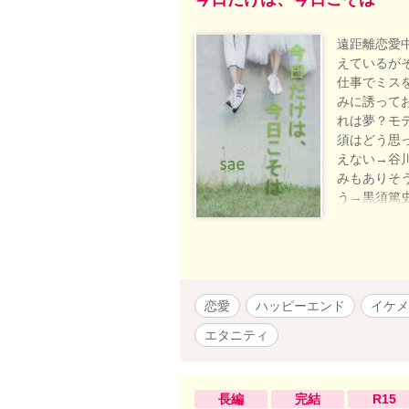
遠距離恋愛
えているが
仕事でミス
みに誘って
れは夢？モ
須はどう思
えない→谷
みもありそ
う→黒須篤
同期…恋の終
り、苦手な
恋愛
ハッピーエンド
イケメ
エタニティ
長編
完結
R15