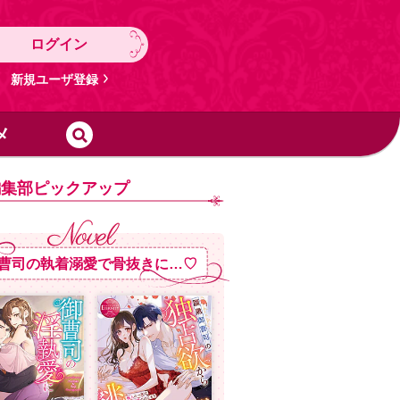
ログイン
新規ユーザ登録
メ
編集部ピックアップ
曹司の執着溺愛で骨抜きに…♡