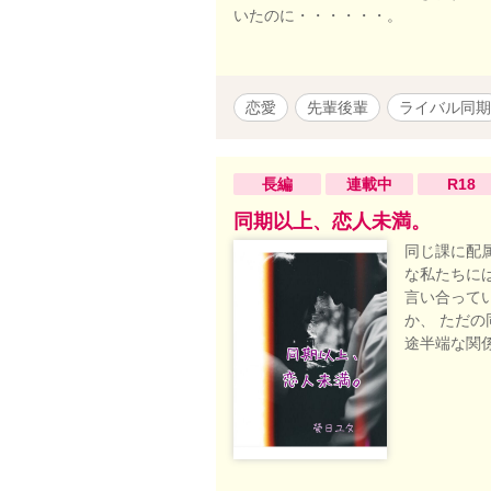
いたのに・・・・・・。
恋愛
先輩後輩
ライバル同期
長編
連載中
R18
同期以上、恋人未満。
同じ課に配
な私たちに
言い合って
か、 ただ
途半端な関