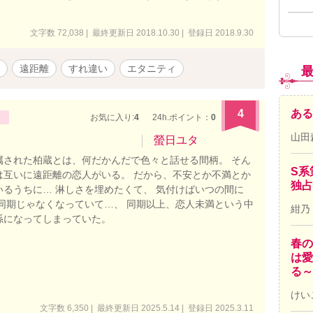
文字数 72,038 | 最終更新日 2018.10.30 | 登録日 2018.9.30
遠距離
すれ違い
エタニティ
ある
4
お気に入り:
4
24h.ポイント：
0
山田
螢日ユタ
属された柏蔵とは、何だかんだで色々と話せる間柄。 そん
S系
は互いに遠距離の恋人がいる。 だから、不安とか不満とか
独占
いるうちに… 淋しさを埋めたくて、 気付けばいつの間に
の同期じゃなくなっていて…、 同期以上、恋人未満という中
紺乃
係になってしまっていた。
春の
は愛
る～
けい
文字数 6,350 | 最終更新日 2025.5.14 | 登録日 2025.3.11