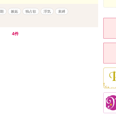
期
嫉妬
独占欲
浮気
束縛
4
件