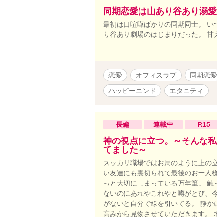
同期恋愛は山あり谷あり溺愛
最初は口喧嘩ばかりの同期同士。 い
り谷あり劇場のはじまりだった。 甘え
恋愛
オフィスラブ
同期恋愛
ハッピーエンド
エタニティ
長編
連載中
R15
神の視点に立つ。～そんな私
てました～
スッカリ職場ではお局のように上の立
い友達にも裏切られて最後のお一人様
っと大切にしまっている万年筆。 触
ないのにあれやこれやと噂がとび、今
がないと自分で線を引いてる。 静か
高みから見物させていただきます。 