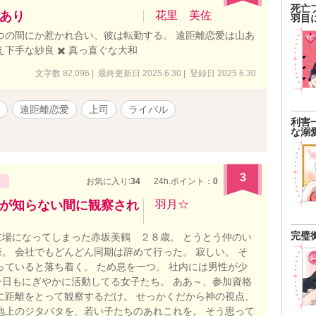
死亡
あり
花里 美佐
羽目
つの間にか惹かれ合い、彼は転勤する。 遠距離恋愛は山あ
下手な紗良 ✖️ 真っ直ぐな大和
文字数 82,096 | 最終更新日 2025.6.30 | 登録日 2025.6.30
遠距離恋愛
上司
ライバル
利害
な溺
3
お気に入り:
34
24h.ポイント：
0
が知らない間に観察され
羽月☆
完璧
場になってしまった赤坂美鶴 ２８歳。 とうとう仲のい
。 会社でもどんどん同期は辞めて行った。 寂しい。 そ
っていると落ち着く。 ため息を一つ。 社内には男性が少
日もにぎやかに活動してる女子たち。 ああ～、参加資格
に距離をとって観察するだけ。 せっかくだから神の視点、
地上のジタバタを、若い子たちのあれこれを。 そう思って