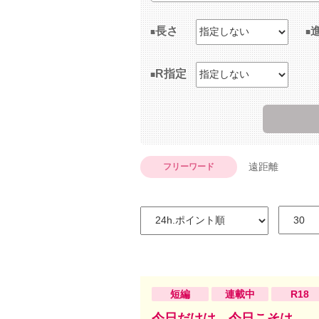
長さ
R指定
遠距離
フリーワード
短編
連載中
R18
今日だけは、今日こそは