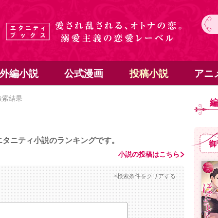
外編小説
公式漫画
投稿小説
アニ
検索結果
エタニティ小説のランキングです。
御
小説の投稿はこちら
×検索条件をクリアする