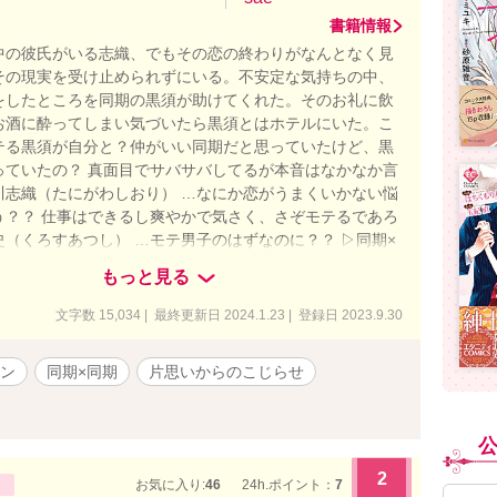
書籍情報
中の彼氏がいる志織、でもその恋の終わりがなんとなく見
その現実を受け止められずにいる。不安定な気持ちの中、
をしたところを同期の黒須が助けてくれた。そのお礼に飲
お酒に酔ってしまい気づいたら黒須とはホテルにいた。こ
テる黒須が自分と？仲がいい同期だと思っていたけど、黒
っていたの？ 真面目でサバサバしてるが本音はなかなか言
川志織（たにがわしおり） …なにか恋がうまくいかない悩
う？？ 仕事はできるし爽やかで気さく、さぞモテるであろ
史（くろすあつし） …モテ男子のはずなのに？？ ▷同期×
わりを告げたら新しい恋が降ってきた。 ▷R-18描写あ
もっと見る
方はスルーしてください。
文字数 15,034 | 最終更新日 2024.1.23 | 登録日 2023.9.30
ン
同期×同期
片思いからのこじらせ
2
お気に入り:
46
24h.ポイント：
7