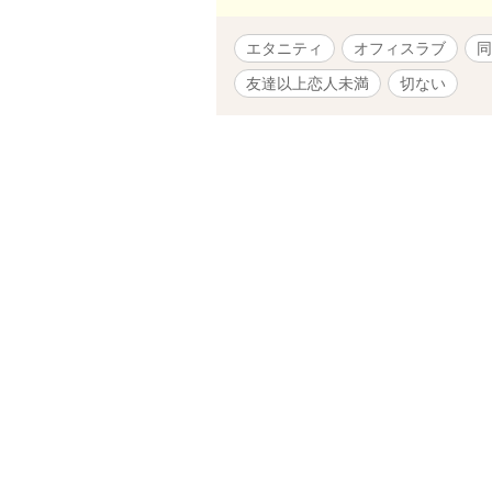
エタニティ
オフィスラブ
同
友達以上恋人未満
切ない