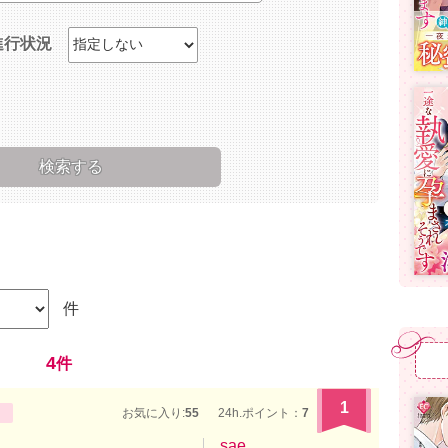
進行状況
件
4
件
1
お気に入り:
55
24h.ポイント：
7
sae