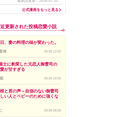
最新話更新：2026.07.10
公式漫画をもっと見る
最近更新された投稿恋愛小説
日、妻の料理の味が変わった。
森湖
08.08 12:00
策士に豹変した元恋人御曹司の
愛が甘すぎる
 藍
08.08 10:00
桜と君の声～自信のない御曹司
しい人とベビーのために強くな
こ
08.08 08:00