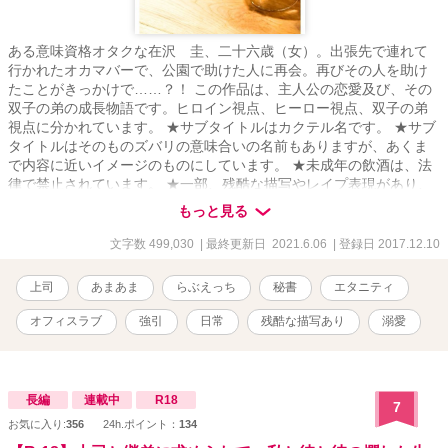
ある意味資格オタクな在沢 圭、二十六歳（女）。出張先で連れて
行かれたオカマバーで、公園で助けた人に再会。再びその人を助け
たことがきっかけで……？！ この作品は、主人公の恋愛及び、その
双子の弟の成長物語です。ヒロイン視点、ヒーロー視点、双子の弟
視点に分かれています。 ★サブタイトルはカクテル名です。 ★サブ
タイトルはそのものズバリの意味合いの名前もありますが、あくま
で内容に近いイメージのものにしています。 ★未成年の飲酒は、法
律で禁止されています。 ★一部、残酷な描写やレイプ表現があり、
サブタイの後ろに★印をつけています。苦手な方はご注意くださ
もっと見る
い。 ★この物語はフィクションです。実在の人物及び団体等とは一
切関係ありません。 ★ｉｆ作品 もしも、あの時◯◯だったら。そう
文字数 499,030
| 最終更新日 2021.6.06
| 登録日 2017.12.10
いう思いで書いた作品ですので、「相手が本編の二人じゃないと
嫌！」という方は、そのままバックでお願いします。 もちろん条件
上司
あまあま
らぶえっち
秘書
エタニティ
付きです。 ★条件１ 圭が泪と出会う前であること。 ★条件２ 出会
っていても、泪に恋愛感情がないこと。 などです。 一部近親相姦が
オフィスラブ
強引
日常
残酷な描写あり
溺愛
あります。苦手な方はご注意ください。
長編
連載中
R18
7
お気に入り:
356
24h.ポイント：
134