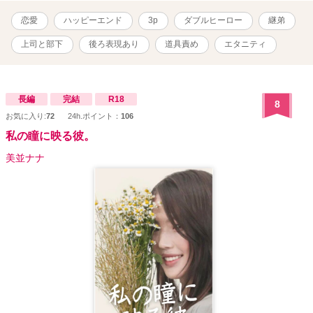
恋愛
ハッピーエンド
3p
ダブルヒーロー
継弟
上司と部下
後ろ表現あり
道具責め
エタニティ
長編
完結
R18
8
お気に入り:
72
24h.ポイント：
106
私の瞳に映る彼。
美並ナナ