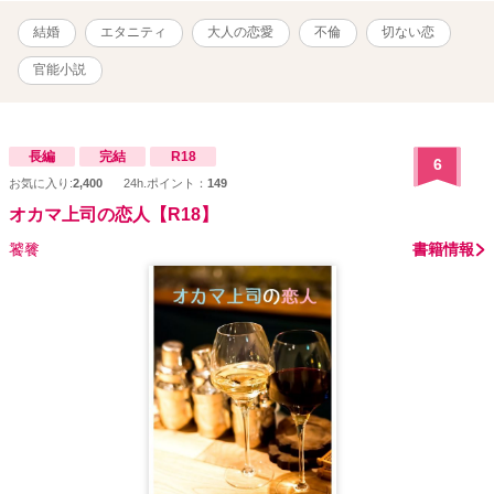
結婚
エタニティ
大人の恋愛
不倫
切ない恋
官能小説
長編
完結
R18
6
お気に入り:
2,400
24h.ポイント：
149
オカマ上司の恋人【R18】
饕餮
書籍情報