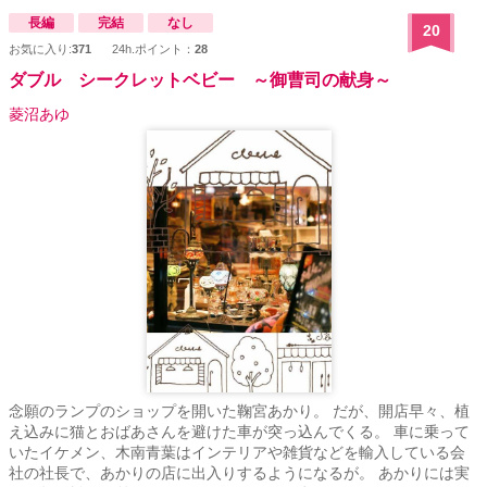
長編
完結
なし
20
お気に入り:
371
24h.ポイント：
28
ダブル シークレットベビー ～御曹司の献身～
菱沼あゆ
念願のランプのショップを開いた鞠宮あかり。 だが、開店早々、植
え込みに猫とおばあさんを避けた車が突っ込んでくる。 車に乗って
いたイケメン、木南青葉はインテリアや雑貨などを輸入している会
社の社長で、あかりの店に出入りするようになるが。 あかりには実