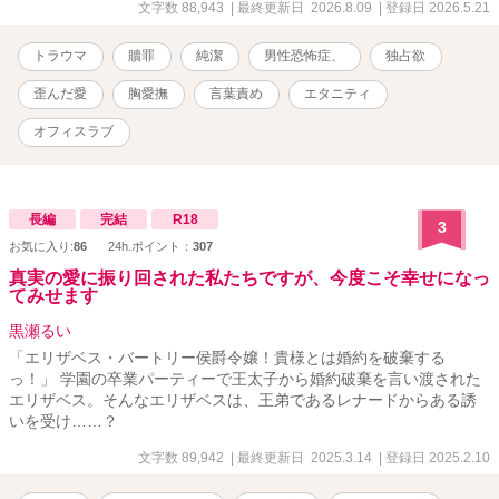
いう檻の中で、再び暴かれていく私の身体と心。 五年越しの雨音
文字数 88,943
| 最終更新日 2026.8.09
| 登録日 2026.5.21
は、 静かに私を飲み込もうとしていた—— ※他サイトでも投稿中 ※
性描写にはマークをつけています ※毎日21時更新予定
トラウマ
贖罪
純潔
男性恐怖症、
独占欲
歪んだ愛
胸愛撫
言葉責め
エタニティ
オフィスラブ
長編
完結
R18
3
お気に入り:
86
24h.ポイント：
307
真実の愛に振り回された私たちですが、今度こそ幸せになっ
てみせます
黒瀬るい
「エリザベス・バートリー侯爵令嬢！貴様とは婚約を破棄する
っ！」 学園の卒業パーティーで王太子から婚約破棄を言い渡された
エリザベス。そんなエリザベスは、王弟であるレナードからある誘
いを受け……？
文字数 89,942
| 最終更新日 2025.3.14
| 登録日 2025.2.10