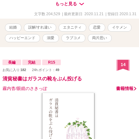
下の部下とお見合いをすることになって……しかもお相手は無愛想
もっと見る
な、彼でした。 なぜかトントン拍子に話は進んで、気がついたら結
婚してたんですが、うん、相変わらず無愛想だし怖いカオしてる
文字数 204,529
| 最終更新日 2020.11.21
| 登録日 2020.1.31
し、なのになんだかとっても大事にされてますし、何が何だかよく
わかりません……。 出世のための結婚と勘違いしてるヒロインと、
結婚
誤解/すれ違い
エタニティ
恋愛
イケメン
奥さんを溺愛してる（けどうまく言葉にできてない）旦那さんのす
れ違いラブコメディ（？）。 無意識にイチャイチャしたりもだもだ
ハッピーエンド
溺愛
ラブコメ
両片思い
したり、な甘々を目指してます。 ☆結婚以降R18的表現が出てきま
す。 ☆スピンオフ（？） 鮫川兄弟シリーズ、本作のヒーロー修平の
弟たちの話です。 「もしかして、これって恋ですか〜エリート自衛
官に溺愛されてる……らしいです？」 「コワモテ消防士は、「元」
長編
完結
R15
14
センセイに恋してる」 「契約って、溺愛って意味でしたっけ？〜キ
お気に入り:
182
24h.ポイント：
49
マジメ官僚と理系女子の契約婚は、ひたすらに平行線のようで
す〜」
清貧秘書はガラスの靴をぶん投げる
霧内杳/眼鏡のさきっぽ
書籍情報