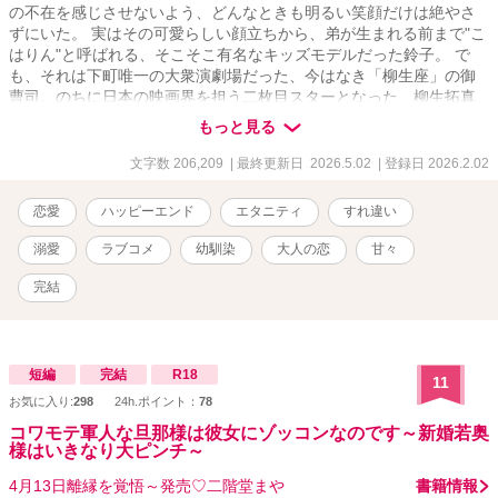
の不在を感じさせないよう、どんなときも明るい笑顔だけは絶やさ
ずにいた。 実はその可愛らしい顔立ちから、弟が生まれる前まで"こ
はりん"と呼ばれる、そこそこ有名なキッズモデルだった鈴子。 で
も、それは下町唯一の大衆演劇場だった、今はなき「柳生座」の御
曹司。のちに日本の映画界を担う二枚目スターとなった、柳生拓真
(やないたくま)の存在が大きく関係していた。 演技の道に進むこと
もっと見る
を選んだ湊の付き添い人として、一生関わらないと決めていた場所
へもう一度戻ることになった鈴子。 そして、いきなり天才子役の片
文字数 206,209
| 最終更新日 2026.5.02
| 登録日 2026.2.02
鱗を見せた湊は大役を掴み取る！！ ただ、その父親を演じるのが、
後味の悪い別れをした元カレ・拓真だとは聞いてないっ！？ 可愛い
恋愛
ハッピーエンド
エタニティ
すれ違い
弟の夢を守るため「顔良し！欲なし？元気なし？」な天才俳優のお
世話まで引き受ける羽目になる。 小濱 鈴子(こはま りんこ)30歳 た
溺愛
ラブコメ
幼馴染
大人の恋
甘々
い焼き屋の看板娘 × 柳生 拓真(やない たくま)30歳 天才俳優 cupid👼
小濱 湊(こはま みなと)5歳 天才子役 エブリスタ・ベリーズカフェに
完結
も掲載しています。R18には※マークを表示します。 5/2 完結！！皆
様に感謝です💕
短編
完結
R18
11
お気に入り:
298
24h.ポイント：
78
コワモテ軍人な旦那様は彼女にゾッコンなのです～新婚若奥
様はいきなり大ピンチ～
4月13日離縁を覚悟～発売♡二階堂まや
書籍情報