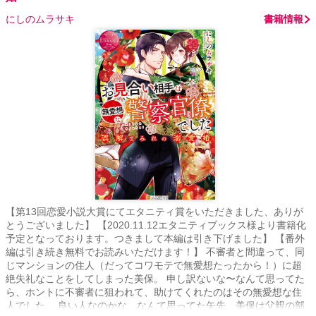
にしのムラサキ
書籍情報
【第13回恋愛小説大賞にてエタニティ賞をいただきました、ありが
とうございました】 【2020.11.12エタニティブックス様より書籍化
予定となっております。つきまして本編は引き下げました】 【番外
編は引き続き無料でお読みいただけます！】 不審者と間違って、同
じマンションの住人（だってコワモテで無愛想たったから！）に超
絶失礼なことをしてしまった美保。 申し訳ないな〜なんて思ってた
ら、ホントに不審者に狙われて、助けてくれたのはその無愛想な住
人でした。 良い人なのかな、なんて思ってた矢先、美保は父親の部