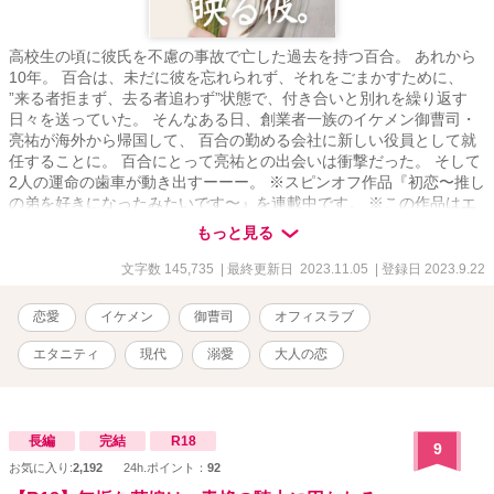
高校生の頃に彼氏を不慮の事故で亡した過去を持つ百合。 あれから
10年。 百合は、未だに彼を忘れられず、それをごまかすために、
”来る者拒まず、去る者追わず”状態で、付き合いと別れを繰り返す
日々を送っていた。 そんなある日、創業者一族のイケメン御曹司・
亮祐が海外から帰国して、 百合の勤める会社に新しい役員として就
任することに。 百合にとって亮祐との出会いは衝撃だった。 そして
2人の運命の歯車が動き出すーーー。 ※スピンオフ作品『初恋〜推し
の弟を好きになったみたいです〜』を連載中です。 ※この作品はエ
ブリスタ様、ムーンライトノベルズ様にも掲載しています。
もっと見る
文字数 145,735
| 最終更新日 2023.11.05
| 登録日 2023.9.22
恋愛
イケメン
御曹司
オフィスラブ
エタニティ
現代
溺愛
大人の恋
長編
完結
R18
9
お気に入り:
2,192
24h.ポイント：
92