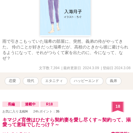
雨で引きこもっていた瑞希の部屋に、突然、義弟の伶がやってき
た。 伶のことが好きだった瑞希だが、高校のときから彼に避けられ
るようになって、それがつらくて家を出たのに、今になって、な
ぜ？
文字数 7,394
| 最終更新日 2024.3.09
| 登録日 2024.3.08
恋愛
現代
エタニティ
ハッピーエンド
義弟
長編
連載中
R18
18
お気に入り:
2,624
24h.ポイント：
35
キマジメ官僚はひたすら契約妻を愛し尽くす～契約って、溺
愛って意味でしたっけ？～