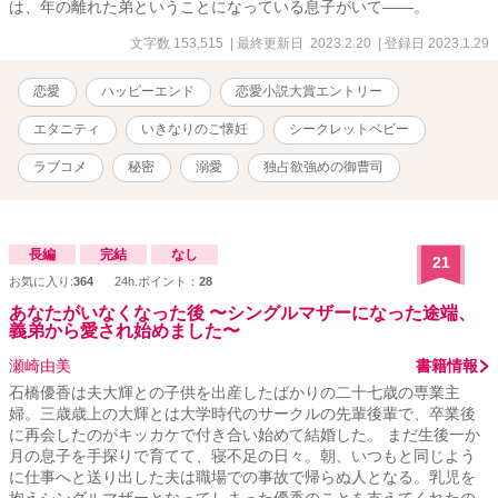
は、年の離れた弟ということになっている息子がいて――。
文字数 153,515
| 最終更新日 2023.2.20
| 登録日 2023.1.29
恋愛
ハッピーエンド
恋愛小説大賞エントリー
エタニティ
いきなりのご懐妊
シークレットベビー
ラブコメ
秘密
溺愛
独占欲強めの御曹司
長編
完結
なし
21
お気に入り:
364
24h.ポイント：
28
あなたがいなくなった後 〜シングルマザーになった途端、
義弟から愛され始めました〜
瀬崎由美
書籍情報
石橋優香は夫大輝との子供を出産したばかりの二十七歳の専業主
婦。三歳歳上の大輝とは大学時代のサークルの先輩後輩で、卒業後
に再会したのがキッカケで付き合い始めて結婚した。 まだ生後一か
月の息子を手探りで育てて、寝不足の日々。朝、いつもと同じよう
に仕事へと送り出した夫は職場での事故で帰らぬ人となる。乳児を