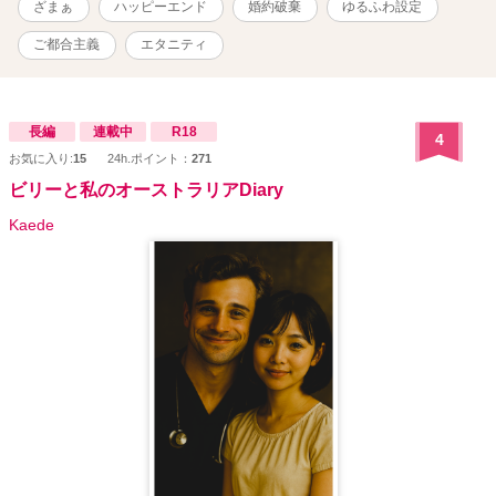
ざまぁ
ハッピーエンド
婚約破棄
ゆるふわ設定
ご都合主義
エタニティ
長編
連載中
R18
4
お気に入り:
15
24h.ポイント：
271
ビリーと私のオーストラリアDiary
Kaede