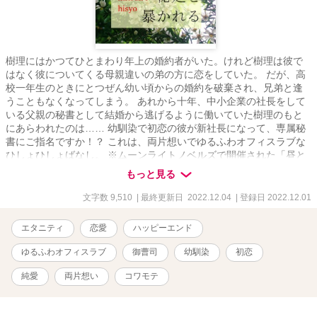
樹理にはかつてひとまわり年上の婚約者がいた。けれど樹理は彼で
はなく彼についてくる母親違いの弟の方に恋をしていた。 だが、高
校一年生のときにとつぜん幼い頃からの婚約を破棄され、兄弟と逢
うこともなくなってしまう。 あれから十年、中小企業の社長をして
いる父親の秘書として結婚から逃げるように働いていた樹理のもと
にあらわれたのは…… 幼馴染で初恋の彼が新社長になって、専属秘
書にご指名ですか！？ これは、両片想いでゆるふわオフィスラブな
ひしょひしょばなし。 ※ムーンライトノベルズで開催された「昼と
夜の勝負服企画」参加作品です。他サイトにも掲載中。 「Grand
もっと見る
Duo * グラン・デュオ ―シューベルトは初恋花嫁を諦めない―」で
当て馬だった紡の弟が今回のヒーローです（未読でもぜんぜん問題
文字数 9,510
| 最終更新日 2022.12.04
| 登録日 2022.12.01
ないです）。
エタニティ
恋愛
ハッピーエンド
ゆるふわオフィスラブ
御曹司
幼馴染
初恋
純愛
両片想い
コワモテ