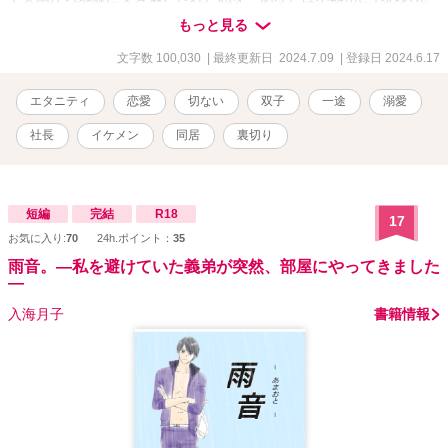
でくれる。 愛情、裏切り、偽装恋愛、同居……そして、結婚。 あん
もっと見る
なに穏やかだったはずの日常が、突然、嵐に巻き込まれたかのよう
に目まぐるしく動き出す――
文字数 100,030
| 最終更新日 2024.7.09
| 登録日 2024.6.17
エタニティ
恋愛
切ない
双子
一途
溺愛
社長
イケメン
同居
裏切り
短編
完結
R18
17
お気に入り:
70
24h.ポイント：
35
雨音。―私を避けていた義弟が突然、部屋にやってきました
―
入海月子
書籍情報