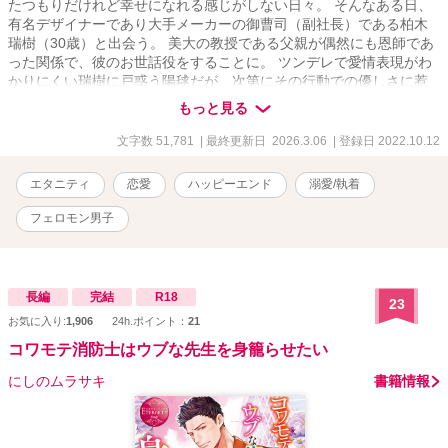
たつもりだけれど幸せになれる感じがしない日々。 そんなある日、
有名デザイナーであり大手メーカーの御曹司（副社長）である柏木
瑞樹（30歳）と出会う。 美大の教授である父親が偶然にも恩師であ
った関係で、彼のお世話役をすることに。 ツンデレで愛情表現がわ
かりにくい瑞樹に戸惑う陽毬だが、次第にその行動での優しさに惹
かれていく。 陽毬サイドと水樹サイドを交互に読むことで、ジレジ
もっと見る
レ展開をお楽しみいただけるようにする予定です。 ※お詫び タイト
ル「ツンデレ・ドS」となっていた瑞樹ですが、書いていく中でイメ
文字数 51,781
| 最終更新日 2026.3.06
| 登録日 2022.10.12
ージが違ってきてしまったので「誘惑系」に変更いたしました。キ
ャラブレ申し訳ございません＞＜ ※注 こちら「執着系御曹司はかり
エタニティ
恋愛
ハッピーエンド
溺愛/執着
そめの婚約者に激愛を注ぎ込む」に登場する柏木春馬の弟、柏木瑞
樹のお話し。 番外編として書籍には掲載されておりますが、こちら
フェロモン男子
はそのパラレルワールドなお話になります。
長編
完結
R18
23
お気に入り:
1,906
24h.ポイント：
21
コワモテ消防士はウブな先生を身籠らせたい
にしのムラサキ
書籍情報