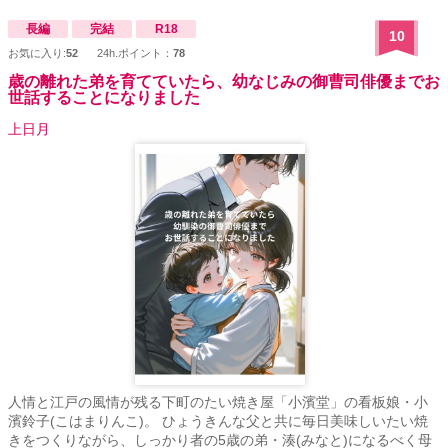
ンダルだが、竜の血や周囲がそれを許さない。 滅びに向かう国の
中、波乱に巻き込まれる夫婦二人が、運命に抗いながら、互いの心
長編
完結
R18
10
の傷を乗り越えて幸せを掴むまでの物語。 国王である兄ジョワユ
お気に入り:
52
24h.ポイント：
78
ースと、王位簒奪を狙う親友シュタールの狭間で揺れる将軍デュラ
歳の離れた弟を育てていたら、幼なじみの御曹司俳優までお
ンダルが、葛藤の末に選んだ道とは――。 ※ムーンライト様に2020
世話することになりました
年7月～10月に毎日投稿していた完結作になります「無垢な花嫁は、
青焔の騎士に囚われる」。 ※対となる話は、「追放されし奴隷の聖
上日月
女は、王位簒奪者に溺愛される」第8章の流れと対比で読むと、裏話
的に面白いです。 ※ひたすら旦那が嫁のことを好きすぎるので、苦
手な人はご注意を ※ざまあはちょっと ※章ごと、各前中後編ごとに
読んでも、性描写等は楽しめます（衆人環視、公開えっち、人に見
られちゃう？、野外、素股、クンニ、フェラ等） ※たまにラブコメ
ディーちっく、後日談はギャグっぽい
人情と江戸の風情が残る下町のたい焼き屋「小濱堂」の看板娘・小
濱鈴子(こはまりんこ)。 ひょうきんな父と共に毎日美味しいたい焼
きをつくりながら、しっかり者の5歳の弟・湊(みなと)になるべく母