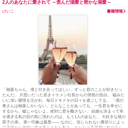
2人のあなたに愛されて ～歪んだ溺愛と密かな溺愛～
けいこ
書籍情報
「柚葉ちゃん。僕と付き合ってほしい。ずっと君のことが好きだっ
たんだ」 片思いだった若きイケメン社長からの突然の告白。 嘘みた
いに深い愛情を注がれ、毎日ドキドキの日々を過ごしてる。 「僕の
奥さんは柚葉しかいない。どんなことがあっても、一生君を幸せに
するから。嘘じゃないよ。絶対に君を離さない」 結婚も決まって幸
せ過ぎる私の目の前に現れたのは、もう1人のあなた。 大好きな彼の
双子の弟。 第一印象は最悪―― なのに、信じられない裏切りによっ
て天国から地獄に突き落とされた私を、あなたは不器用に包み込ん