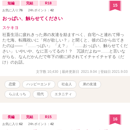
のか!? ※河守家※ 父 祥平 放浪の画家。ほぼ家にいない 母 真
短編
完結
R18
15
由 のんびり屋 長男 健太(高一･16歳)服作りが趣味 次男 巧(高一･
お気に入り:
76
24h.ポイント：
42
15歳)弁護士になるのが目標 三男 真(小五･10歳)サッカー少年 四
男 望(保育園年中･5歳)飛行機大好き 次女 美妃(保育園児･五ヶ月)
おっぱい、触らせてください
未知数
スケキヨ
社畜生活に疲れきった弟の友達を励ますべく、自宅へと連れて帰っ
た七海。転職祝いに「何が欲しい？」と聞くと、彼の口から出てき
たのは―― 「……っぱい」 「え？」 「……おっぱい、触らせてくだ
さい」 いやいや、なに言ってるの！？ 冗談だよねー……と言いな
がらも、なんだかんだで年下の彼に絆されてイチャイチャする（だ
け）のお話。
文字数 10,430
| 最終更新日 2021.9.04
| 登録日 2021.9.03
恋愛
ハッピーエンド
社会人
弟の友達
らぶえっち
現代
エタニティ
長編
完結
R15
16
お気に入り:
62
24h.ポイント：
42