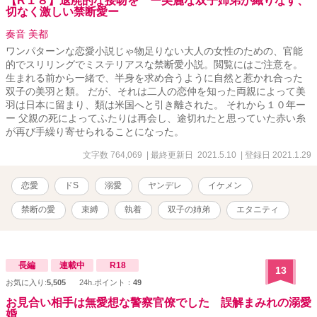
【R１８】退廃的な接吻を ー美麗な双子姉弟が織りなす、
切なく激しい禁断愛ー
奏音 美都
ワンパターンな恋愛小説じゃ物足りない大人の女性のための、官能
的でスリリングでミステリアスな禁断愛小説。閲覧にはご注意を。
生まれる前から一緒で、半身を求め合うように自然と惹かれ合った
双子の美羽と類。 だが、それは二人の恋仲を知った両親によって美
羽は日本に留まり、類は米国へと引き離された。 それから１０年ー
ー 父親の死によってふたりは再会し、途切れたと思っていた赤い糸
が再び手繰り寄せられることになった。
文字数 764,069
| 最終更新日 2021.5.10
| 登録日 2021.1.29
恋愛
ドS
溺愛
ヤンデレ
イケメン
禁断の愛
束縛
執着
双子の姉弟
エタニティ
長編
連載中
R18
13
お気に入り:
5,505
24h.ポイント：
49
お見合い相手は無愛想な警察官僚でした 誤解まみれの溺愛
婚