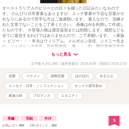
オーストラリア人のビリーとの日々を綴った日記みたいなもので
す。 のんびり日常要素もありますが、エッチ要素や下品な言葉がそ
れなりにあるので苦手な方はご遠慮願います。 素人なので、洗練さ
れた文章でないことをご了承ください。 画像はAIを利用して作成し
たものです。 ※登場人物は適宜追加または削除します。感想なども
全てに返信するわけではありませんので、ご了承願います。 ＜家族
＞ ビリー・・・本当はウィリアム。メルボルン在住、シドニー生ま
れ。メルボルン大学卒、現在勤務医。 楓・・・私。翻訳家兼語学学
校の事務員。ビリーの家族とか知り合いは「カエ」って呼ぶ。 グウ
もっと見る
ェン・・・ビリーのお母さん。ブティック経営者。 メーガン・・・
ビリーの妹。教師。サーフィン大好き。ブリスベン在住。 ノエ
文字数 4,241,060
| 最終更新日 2026.8.09
| 登録日 2025.2.03
ル・・・ビリーのお兄さん。ビリーより3つ年上。カンタス航空の航
空エンジニア。 父と母・・・名前は「ジュン」と「ミカ」。横浜に
恋愛
イケメン
国際恋愛
ほのぼの
女主人公
住んでいる。 ザンダー・・・ビリーの甥。 メイ・・・私とビリーの
娘。 ＜病院関係者＞ フレッド・・・コリンの後輩の整形外科医。私
エッセイ・日常・ノンフェクション
セックス描写多め
のお友達。 コリン・・・整形外科医。私のお友達。 アダム・・・ビ
リーの同僚で大学時代からの大親友。今では私の親友みたいな人。
家族の絆
ブロマンス
エタニティ
デニー・・・産婦人科医。テッドと交際しているお姉さんがいる。
ネイト・・・ビリーの友人の消化器内科医。レイチェルが奥さん。
仲の良いお友達。 ダニエル”ダニー”・・・ネイトの弟。 テッ
ド・・・ビリーの上司。美しいバラ庭園を持っている。 ジェ
長編
完結
R18
5
イ・・・ビリーの後輩。息子はマーティン。 フィン・・・ビリーと
お気に入り:
402
24h.ポイント：
262
ネイトの秘書。不整脈持ち。 ＜その他＞ ライル・・・翻訳エージェ