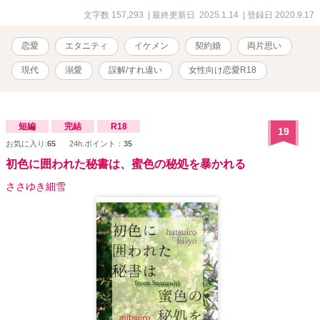
女の台詞に、焦りに焦った生真面目な若手キャリア官僚、鮫川桔
文字数 157,293
| 最終更新日 2025.1.14
| 登録日 2020.9.17
平。 口から出たのは「では俺と結婚しませんか」という訳の分から
ないセリフで──。 ※※※ えっちしてから（ようやく）恋に気がつ
恋愛
エタニティ
イケメン
契約婚
両片思い
いたアサヒと、絶賛片想い（だと思い込んでる）を続ける桔平の、
ひたすら平行線ないちゃらぶ契約婚のお話です。 「鮫川兄弟シリー
現代
溺愛
誤解/すれ違い
女性向け恋愛R18
ズ」四男のお話です。
短編
完結
R18
19
お気に入り:
65
24h.ポイント：
35
初色に囲われた秘書は、蜜色の秘処を暴かれる
ささゆき細雪