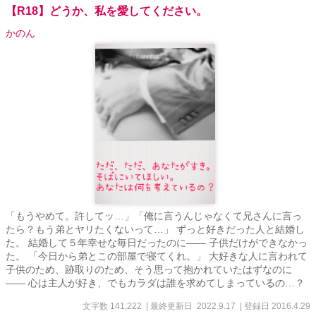
【R18】どうか、私を愛してください。
ントで仲の良いお友達。その後同僚になる。 クラリッサ・・・ライ
ルの彼女。ビリーが勤務する内科の看護師。 スティーブン・・・バ
かのん
イト先の同僚。同僚っていうよりいいお友達。 ジェイミー・・・バ
イト先の同僚。息子・ティモシーとリンっていうケータリング業を
しているパートナーがいる。 ケビン・・・バイト先の同僚。アメリ
カ人。 愛ちゃん・・・私が翻訳コースに通っていた時に知り合った
日本人の女の子。スティーブンと交際している。 美咲ちゃん・・・
ヨガのレッスンで知り合った日本人のお友達。旅行会社に勤務して
翻訳コース合格を目指している。 久美さん・・・ライルの会社の翻
訳パーティーで知り合った人。
「もうやめて。許してッ…」「俺に言うんじゃなくて兄さんに言っ
たら？もう弟とヤリたくないって…」 ずっと好きだった人と結婚し
た。 結婚して５年幸せな毎日だったのに―― 子供だけができなかっ
た。 「今日から弟とこの部屋で寝てくれ。」 大好きな人に言われて
子供のため、跡取りのため、そう思って抱かれていたはずなのに
―― 心は主人が好き、でもカラダは誰を求めてしまっているの…？
文字数 141,222
| 最終更新日 2022.9.17
| 登録日 2016.4.29