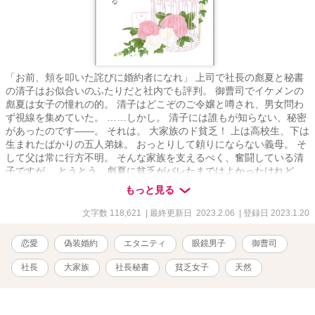
「お前、頬を叩いた詫びに婚約者になれ」 上司で社長の彪夏と秘書
の清子はお似合いのふたりだと社内でも評判。 御曹司でイケメンの
彪夏は女子の憧れの的。 清子はどこぞのご令嬢と噂され、男女問わ
ず視線を集めていた。 ……しかし。 清子には誰もが知らない、秘密
があったのです――。 それは。 大家族のド貧乏！ 上は高校生、下は
生まれたばかりの五人弟妹。 おっとりして頼りにならない義母。 そ
して父は常に行方不明。 そんな家族を支えるべく、奮闘している清
子ですが。 とうとう、彪夏に貧乏がバレたまではよかったけれど。
子持ちと間違われてついひっぱたいてしまい、償いに婚約者のフリ
もっと見る
をする羽目に。 しかも貧乏バラすと言われたら断れない。 どうな
る、清子!? 河守清子 かわもりさやこ 25歳 LCCチェリーエアライ
文字数 118,621
| 最終更新日 2023.2.06
| 登録日 2023.1.20
ン 社長付秘書 清楚なお嬢様風な見た目 会社でもそんな感じで振る
舞っている 努力家で頑張り屋 自分がしっかりしないといけないと常
恋愛
偽装婚約
エタニティ
眼鏡男子
御曹司
に気を張っている 甘えベタ × 御子神彪夏 みこがみひゅうが 33歳
LCCチェリーエアライン 社長 日本二大航空会社桜花航空社長の息
社長
大家族
社長秘書
貧乏女子
天然
子 軽くパーマをかけた掻き上げビジネスショート 黒メタルツーポイ
ント眼鏡 細身のイケメン 物腰が柔らかく好青年 実際は俺様 気に入
った人間はとにかくかまい倒す 清子はいつまで、貧乏を隠し通せる