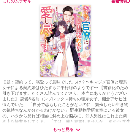
にしのムラサキ
書籍情報
旧題：契約って、溺愛って意味でしたっけ？〜キマジメ官僚と理系
女子による契約婚はひたすらに平行線のようです〜 【書籍化のため
引き下げます。たくさん読んでくださり、本当にありがとうござい
ました】 恋愛&名前コンプレックス持ちの理系女子、棚倉アサヒは
悩んでいた。 「自分で恋もしたことがないのに、繁殖したい生き物
の気持ちなんか分かるわけがない」 野生動物学研究室にいる彼女
の、ハタから見れば相当に斜め上な悩みに、知人男性はこれまた斜
め上な提案をしてくる。 「では、俺と結婚しませんか」 ※※※ 学生
時代から片想いしていた女性が論文のために恋をしたいと言い出し
もっと見る
た。 「誰かと寝たら分かるかな。つまり、繁殖行動の真似事を」 彼