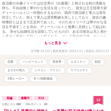
政治家の令嬢イリーナは社交界の《白薔薇》と称される程の美貌を
持ち、不自由無く華やかな生活を送っていた。 彼女は王立陸軍大尉
ディートハルトに一目惚れするものの、国内で政治家と軍人は長年
対立していた。加えて軍人は質実剛健を良しとしており、彼女の趣
味嗜好とはまるで正反対であった。 そのためイリーナは華やかな生
活を手放すことを決め、ディートハルトと無事に夫婦として結ばれ
る。 幸せな結婚生活を謳歌していたものの、ある日彼女は兄と弟か
ら夜会に参加して欲しいと頼まれる。 そして夜会終了後、ディート
ハルトに華美な装いをしているところを見られてしまって……？
もっと見る
文字数 19,123
| 最終更新日 2023.3.12
| 登録日 2023.3.12
恋愛
ハッピーエンド
異世界
エタニティ
初恋
まさかの犯人
シスコン・ブラコン
ラブコメディ
S系ヒーロー
甘々/溺愛/嫉妬
長編
連載中
R18
12
お気に入り:
260
24h.ポイント：
63