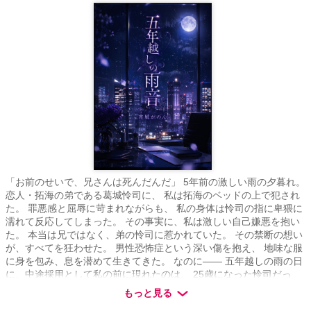
「お前のせいで、兄さんは死んだんだ」 5年前の激しい雨の夕暮れ。
恋人・拓海の弟である葛城怜司に、 私は拓海のベッドの上で犯され
た。 罪悪感と屈辱に苛まれながらも、 私の身体は怜司の指に卑猥に
濡れて反応してしまった。 その事実に、私は激しい自己嫌悪を抱い
た。 本当は兄ではなく、弟の怜司に惹かれていた。 その禁断の想い
が、すべてを狂わせた。 男性恐怖症という深い傷を抱え、 地味な服
に身を包み、息を潜めて生きてきた。 なのに—— 五年越しの雨の日
に、中途採用として私の前に現れたのは、 25歳になった怜司だっ
た。 完璧な笑顔の裏に冷たい欲望を隠し、 彼はゆっくりと距離を近
もっと見る
づけてくる。 雨が降るたびに蘇る、あの夕暮れの記憶。 オフィスと