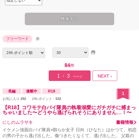
フリーワード
弟
件
84
件
1
3
NEXT ›
/
ページ
長編
連載中
R18
1
お気に入り:
292
24h.ポイント：
532
【R18】コワモテ白バイ隊員の執着溺愛にガチガチに捕まっ
ちゃいました〜どうやら逃げられそうにありません…！〜
にしのムラサキ
書籍情報
イケメン強面白バイ隊員×朗らか女子 日向（ひなた）はかつて、初恋
の男の子から逃げ出した。傷つきたくなくて、逃げ出した。 父親の