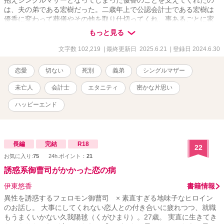
抱えシングルマザーとなってしまった優香のことを支えてくれたの
は、夫の弟である宏樹だった。二歳年上で公認会計士である宏樹は
優香に変わって葬儀やその他を取り仕切ってくれ、事あるごとに家
の様子を見にきて、二人のことを気に掛けてくれていた。 息子の為
もっと見る
にと自立を考えた優香は、働きに出ることを考える。それを知った
宏樹は自分の経営する会計事務所に勤めることを勧めてくれる。陽
文字数 102,219
| 最終更新日 2025.6.21
| 登録日 2024.6.30
太が保育園に入れることができる月齢になって義弟のオフィスで働
き始めてしばらく、宏樹の不在時に彼の元カノだと名乗る女性が訪
恋愛
切ない
死別
義弟
シングルマザー
れて来、宏樹へと復縁を迫ってくる。宏樹から断られて逆切れした
元カノによって、彼が優香のことをずっと想い続けていたことを暴
未亡人
会計士
エタニティ
密かな片思い
露されてしまう。 あっさりと認めた宏樹は、「今は兄貴の代役でも
いい」そういって、優香の傍にいたいと願った。 夫とは真逆のタイ
ハッピーエンド
プの宏樹だったが、優しく支えてくれるところは同じで…… 夫のこ
とを想い続けるも、義弟のことも完全には拒絶することができない
優香。
長編
完結
R18
22
お気に入り:
75
24h.ポイント：
21
誘惑系御曹司がかかった恋の病
伊東悠香
書籍情報
異性を誘惑するフェロモン御曹司 × 素直すぎる地味子なヒロイン
のお話し。 大事にしてくれない恋人との付き合いに疲れつつ、就職
もうまくいかない久我陽毬（くがひまり）。27歳。 実直に生きてき