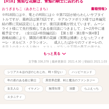
【R18】無垢な花嫁は、青焔の騎士に囚われる
おうぎまちこ（あきたこまち）
書籍情報
※R18回には※、竜とのR回には☆ ※第72話が紛らわしいサブタイ
トルですが、最終話は第73話です。 ※アルファポリス様では本編完
結の際に完結設定にしますが、後日談連載が控えています。ムーン
ライト様にて先行投稿してある後日談につきまして、1〜2月中に連
載予定です。 （全11話+特別編2話） 【第１部・第1章〜第4章】
政略結婚により、隣国の将軍の花嫁（実際は捕虜）となったフィオ
ーレ・オルビス・クラシオン。 成人したばかりのフィオーレの、
名目上の夫となる人物は、エスト・グランテ王国の愚王の弟であ
り、数多の騎士を率いる将軍デュランダル・エスト・グランテ。
もっと見る
彼は大陸最強と呼ばれる剣の腕前の持ち主で、自分以上に強い男が
おらず何に対しても醒めていた。さらに、天上天下唯我独尊とばか
文字数 336,378
| 最終更新日 2021.4.30
| 登録日 2021.1.03
りの不遜な態度に、数多くの女性との浮名を流すという問題の人物
だった。 神に認められた夫婦になるために、皆の前で交わらなけ
シリアス＆ほのぼのじれじれ、時々切ない
ハッピーエンド
ればならないという、最悪な婚礼の儀式から始まった二人だった
が、徐々に愛を育んでいく。 これは――政略結婚で得た純真無垢
年の差のある姫と騎士
異世界恋愛、剣と魔法のファンタジー
な幼な妻フィオーレに、何事にも本気になれなかったデュランダル
が本気の恋に落ちてしまい、二人が相思相愛になるまでの物語。
女主人公
イケメン
無理矢理
溺愛
らぶえっち
【第2部・第5章〜第8章】 王太后に言いなりの愚王に対するエス
エタニティ
ト・グランテ王国国民らの不満は高まり、竜の血を継ぐ「真の王」
と「竜の聖女」の再来を求める声が強くなる。 将軍として王国を
護りながら、フィオーレと共に幸せな家庭を育むことを望むデュラ