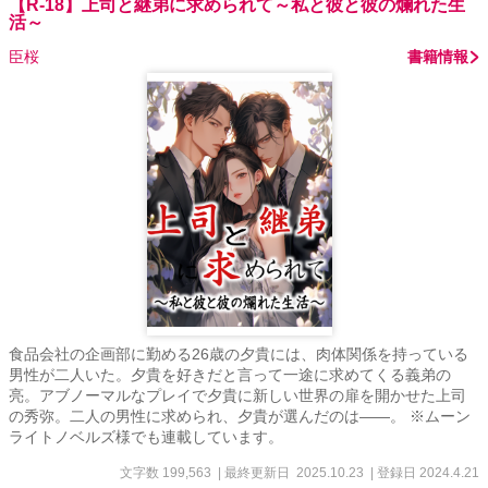
【R-18】上司と継弟に求められて～私と彼と彼の爛れた生
活～
臣桜
書籍情報
食品会社の企画部に勤める26歳の夕貴には、肉体関係を持っている
男性が二人いた。夕貴を好きだと言って一途に求めてくる義弟の
亮。アブノーマルなプレイで夕貴に新しい世界の扉を開かせた上司
の秀弥。二人の男性に求められ、夕貴が選んだのは――。 ※ムーン
ライトノベルズ様でも連載しています。
文字数 199,563
| 最終更新日 2025.10.23
| 登録日 2024.4.21