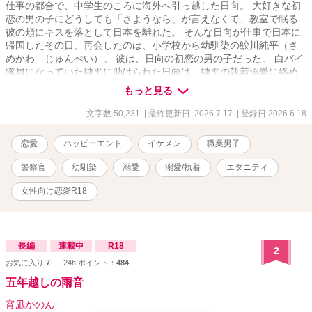
仕事の都合で、中学生のころに海外へ引っ越した日向。 大好きな初
恋の男の子にどうしても「さようなら」が言えなくて、教室で眠る
彼の頬にキスを落として日本を離れた。 そんな日向が仕事で日本に
帰国したその日、再会したのは、小学校から幼馴染の鮫川純平（さ
めかわ じゅんぺい）。 彼は、日向の初恋の男の子だった。 白バイ
隊員になっていた純平に助けられた日向は、純平の執着溺愛に絡め
取られ、気がつけば逃げ出せなくなっていて。 怒っていると思って
もっと見る
いた。 あんなキス、嫌だったのかなって。 なのに……。 「俺、お前
が好きすぎてお前以外じゃ勃たないんだ」 「ちゃんと死ぬまで責任
文字数 50,231
| 最終更新日 2026.7.17
| 登録日 2026.6.18
とってくれよな。可愛い、大好きな日向」 ──どろっどろの溺愛は、
あのデッドボールから始まった。 の、かも。 ※鮫川兄弟シリーズ最
恋愛
ハッピーエンド
イケメン
職業男子
新作です。
警察官
幼馴染
溺愛
溺愛/執着
エタニティ
女性向け恋愛R18
長編
連載中
R18
2
お気に入り:
7
24h.ポイント：
484
五年越しの雨音
宵凪かのん