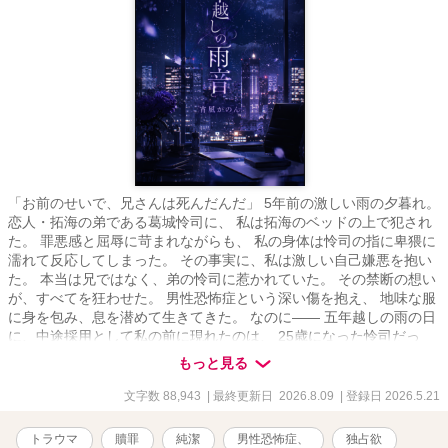
「お前のせいで、兄さんは死んだんだ」 5年前の激しい雨の夕暮れ。
恋人・拓海の弟である葛城怜司に、 私は拓海のベッドの上で犯され
た。 罪悪感と屈辱に苛まれながらも、 私の身体は怜司の指に卑猥に
濡れて反応してしまった。 その事実に、私は激しい自己嫌悪を抱い
た。 本当は兄ではなく、弟の怜司に惹かれていた。 その禁断の想い
が、すべてを狂わせた。 男性恐怖症という深い傷を抱え、 地味な服
に身を包み、息を潜めて生きてきた。 なのに—— 五年越しの雨の日
に、中途採用として私の前に現れたのは、 25歳になった怜司だっ
た。 完璧な笑顔の裏に冷たい欲望を隠し、 彼はゆっくりと距離を近
もっと見る
づけてくる。 雨が降るたびに蘇る、あの夕暮れの記憶。 オフィスと
いう檻の中で、再び暴かれていく私の身体と心。 五年越しの雨音
文字数 88,943
| 最終更新日 2026.8.09
| 登録日 2026.5.21
は、 静かに私を飲み込もうとしていた—— ※他サイトでも投稿中 ※
性描写にはマークをつけています ※毎日21時更新予定
トラウマ
贖罪
純潔
男性恐怖症、
独占欲