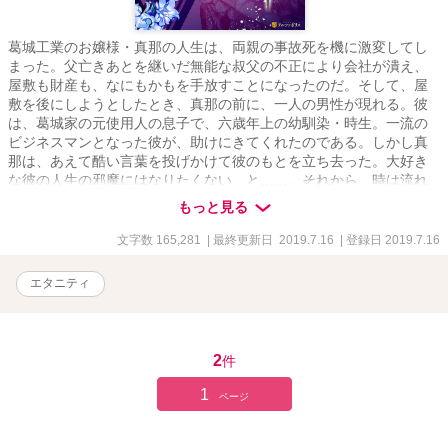
葛城工業のお嬢様・真那の人生は、両親の事故死を機に激変してし
まった。父亡きあとを継いだ無能な叔父の不正により会社が潰え、
屋敷も財産も、なにもかもを手放すことになったのだ。そして、屋
敷を後にしようとしたとき、真那の前に、一人の男性が現れる。彼
は、葛城家の元使用人の息子で、六歳年上の幼馴染・時生。一流の
ビジネスマンとなった彼が、助けにきてくれたのである。しかし真
那は、あえて酷い言葉を投げかけて彼のもとを立ち去った。大好き
な彼の人生の邪魔にはなりたくない、と……。それから、時は流れ
て三年後。冷たい表情を湛えた時生がふたたびやってきて、今度は
もっと見る
非情な契約結婚を切り出して――？
文字数 165,281
| 最終更新日 2019.7.16
| 登録日 2019.7.16
エタニティ
2
件
1
ページ