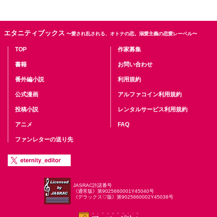
エタニティブックス
〜愛され乱される、オトナの恋。溺愛主義の恋愛レーベル〜
TOP
作家募集
書籍
お問い合わせ
番外編小説
利用規約
公式漫画
アルファコイン利用規約
投稿小説
レンタルサービス利用規約
アニメ
FAQ
ファンレターの送り先
JASRAC許諾番号
《通常版》第9025660001Y45040号
《デラックス♡版》第9025660002Y45038号