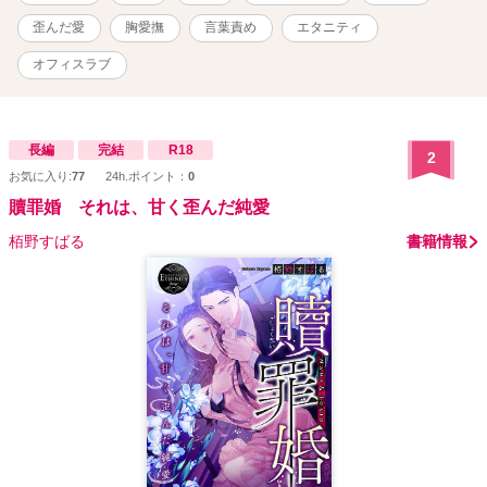
歪んだ愛
胸愛撫
言葉責め
エタニティ
オフィスラブ
長編
完結
R18
2
お気に入り:
77
24h.ポイント：
0
贖罪婚 それは、甘く歪んだ純愛
栢野すばる
書籍情報