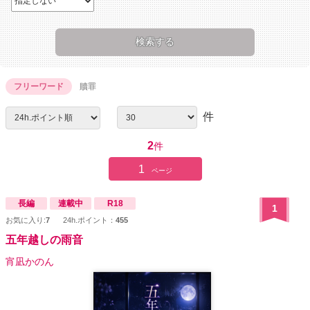
フリーワード
贖罪
件
2
件
1
ページ
長編
連載中
R18
1
お気に入り:
7
24h.ポイント：
455
五年越しの雨音
宵凪かのん