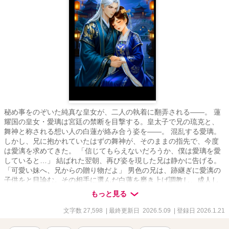
秘め事をのぞいた純真な皇女が、二人の執着に翻弄される――。 蓮
耀国の皇女・愛璃は宮廷の禁断を目撃する。皇太子で兄の琉克と、
舞神と称される想い人の白蓮が絡み合う姿を――。 混乱する愛璃。
しかし、兄に抱かれていたはずの舞神が、そのままの指先で、今度
は愛漓を求めてきた。 「信じてもらえないだろうか、僕は愛璃を愛
していると…」 結ばれた翌朝、再び姿を現した兄は静かに告げる。
「可愛い妹へ、兄からの贈り物だよ」 男色の兄は、跡継ぎに愛漓の
子供をと目論む。その相手に選んだ白蓮を磨き上げ調教し、成人し
た愛璃を抱くよう命じたのだった。 歪んだ愛に翻弄される愛璃は、
もっと見る
やがて母となり偽りの箱庭を真実のものとする―― 〈登場人物〉 ◆
愛璃 20歳 蓮耀国の皇女。幼い頃から白蓮に恋をしていたが、兄との
文字数 27,598
| 最終更新日 2026.5.09
| 登録日 2026.1.21
情事を目撃し、背徳の罠へと堕ちていく。 ◆白蓮 22歳 大陸一の美
しき宮廷舞神。銀髪の美青年。 愛璃を抱くために琉克に調教されて