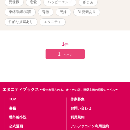
異世界
恋愛
ハッピーエンド
ざまぁ
いるが、幼い頃から愛漓へ一途な想いを秘めている。 ◆琉克 30歳
容姿端麗な皇太子。妹の愛璃に異常なほど執着している。男色のた
束縛/執着/溺愛
背徳
兄妹
BL要素あり
め跡継ぎには、愛漓の子供をと目論む。白蓮を磨き上げ調教し、成
人した愛璃を抱くよう命じる。 ◆奏天雅集 蓮耀国の宮廷専属の舞踊
性的な描写あり
エタニティ
集団。美男で構成されていて、他国への外交のために派遣されるこ
とも。 皇太子の琉克が管理している。 ◆蓮耀国 大陸の東に位置する
王国。 蓮華の花が咲き誇る大変美しい国として有名。 ※琉克の視点
で書いた作品も連載中です 別の角度からのアナザーストーリーも合
1
件
わせてご覧ください★ 皇太子の歪んだ愛に舞神は堕ちる―背徳の箱
1
庭は永遠に―
ページ
https://www.alphapolis.co.jp/novel/411579529/447042195
エタニティブックス
〜愛され乱される、オトナの恋。溺愛主義の恋愛レーベル〜
TOP
作家募集
書籍
お問い合わせ
番外編小説
利用規約
公式漫画
アルファコイン利用規約