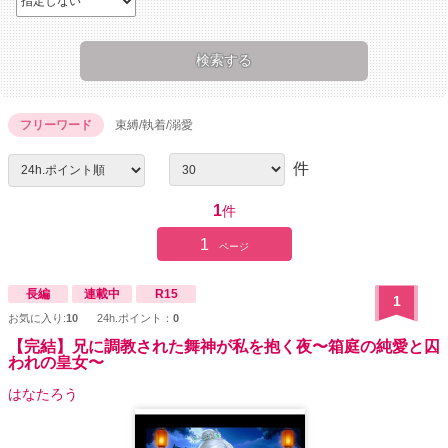
フリーワード
束縛/執着/溺愛
件
1
件
1
ページ
長編
連載中
R15
1
お気に入り:
10
24h.ポイント：
0
【完結】兄に調教された舞神が私を抱く夜〜箱庭の純愛と囚
われの皇女〜
はなたろう