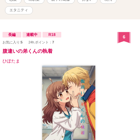
エタニティ
長編
連載中
R18
6
お気に入り:
5
24h.ポイント：
7
腹違いの弟くんの執着
ひぽたま