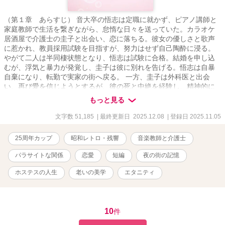
（第１章 あらすじ） 音大卒の悟志は定職に就かず、ピアノ講師と
家庭教師で生活を繋ぎながら、怠惰な日々を送っていた。カラオケ
居酒屋で介護士の圭子と出会い、恋に落ちる。彼女の優しさと歌声
に惹かれ、教員採用試験を目指すが、努力はせず自己陶酔に浸る。
やがて二人は半同棲状態となり、悟志は試験に合格。結婚を申し込
むが、浮気と暴力が発覚し、圭子は彼に別れを告げる。悟志は自暴
自棄になり、転勤で実家の街へ戻る。 一方、圭子は外科医と出会
い、再び愛を信じようとするが、彼の死と中絶を経験し、精神的に
崩壊。介護士を辞め、ホステスとして生きる道を選ぶ。 打算と依
もっと見る
存、偽善と欲望に満ちた二人の人生は、それぞれの終着点へと向か
っていく。 『身の丈に合った幸福』とは何か――それを問いかける
文字数 51,185
| 最終更新日 2025.12.08
| 登録日 2025.11.05
物語です。 幸せになりたかっただけなのに――それが一番難しかっ
た （第2章 あらすじ） あれから四半世紀が経った。関東の地方都
25周年カップ
昭和レトロ・残響
音楽教師と介護士
市にあるクラブ「ファーストクラス」で働く圭子は、52歳。かつて
はバブルの残り香を纏い、店のNO.1として君臨していたが、今は
パラサイトな関係
恋愛
短編
夜の街の記憶
『賞味期限切れ』を自認しながらも夜の街に立ち続けている。炭酸
泉に癒され、若いスタッフとの衝突や別れを経験しながら、彼女は
ホステスの人生
老いの美学
エタニティ
過去の恋、母との記憶、老後の不安と向き合っていく。 ある日、若
い客との火遊びをして、捨てられる。そしてまた昔の客から届いた
手紙が、彼女の心に静かな波紋を広げる。停電の夜には、仮面を外
した本音の会話が交わされ、店の閉店が決まった時、圭子は『終わ
10
件
り』を受け入れる覚悟を決める。 最後の夜、常連客たちとグラスを