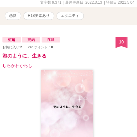
で武骨な幼馴染みは、何を考えているのかが分からず幼い頃から苦
文字数 9,371
| 最終更新日 2022.3.13
| 登録日 2021.5.04
手だった桜は、思わず蒼太を避けてしまう。そんなある日、桜は初
恋相手である元家庭教師の慶治と再会する。中学の頃から未だ燻る
恋愛
R18要素あり
エタニティ
彼への想いを再確認するが、彼には既に妻子がいて···。失恋し、傷
ついた桜を癒したのは蒼太で···？ 「俺を利用していい。今はまだ、
あの人の代わりでいい。···だから、傍に居させてくれ、···俺を、避
けないでくれ···。」 三女の菫は、明るい性格で友達が沢山いる。し
短編
完結
R15
10
かし、想い人である翔和に対してだけは、上手く喋ることが出来な
お気に入り:
2
24h.ポイント：
0
い。そのせいで、録に会話も出来ないまま５年以上片想いを続けて
いた。 そんなある日、大学内で翔和と倉岩円歌が付き合っていると
泡のように、生きる
いう噂を耳にする。これを機に、翔和に対する不毛な片想いに区切
りをつけようと決意した菫は、合コンに出かける。そこで酔い潰さ
しらかわからし
れ、お持ち帰りされそうになっていた所を助けたのは他でもない翔
和で····。ふとした誤解から、翔和に誰でもいいから男に抱かれよう
としていると思われてしまった菫。 「男だったら、誰でも良いんで
しょう？····なら、俺が抱いてあげる。」 誤解をされたまま、セフレ
のように身体を重ねる2人。心はとても苦しいのに身体は彼を拒めな
くて···。 「君に思い知らせてあげる。今君を抱いているのは誰なの
か···。他の男のところなんて、絶対に行かせない。」 【真面目で純
情な長女×チャラいけど一途な従弟】 【過去を引きずる次女×不器用
で優しい幼馴染み】 【恋愛には奥手な三女×物静かだけど獣な同級
生】