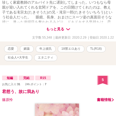
珍しく家庭教師のアルバイト先に遅刻してしまった。いつもなら母
親が迎い入れてくれる玄関ドアを、この日開けてくれたのは、教え
子である滝宗太(たきそうた)の兄・滝宗一郎(たきそういちろう)とい
う社会人だった。 眼鏡、長身、おまけにスーツ姿の真面目そうな
彼に、逢った途端目を奪われるみどり。ドキドキする気持ちは、恋
なのか、それとも彼の暗躍が原因か—— ○一目惚れ・軽い三角関
もっと見る
係・媚薬とが絡んだ、社会人×大学生のTL小説です。 【R18】作品
ですのでご注意下さい。 【関連していなくもない作品】 『伝えぬ
文字数 55,348
| 最終更新日 2020.2.29
| 登録日 2020.1.22
想い』に登場してきた方々が少し登場します。 【第13回恋愛小説大
賞 エントリー作品】
恋愛
媚薬
年上彼氏
18禁エロあり
TL(R18)
社会人×大学生
エタニティ
短編
完結
R15
5
お気に入り:
31
24h.ポイント：
7
君想う、故に我あり
篠原怜
書籍情報