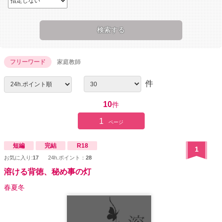
フリーワード
家庭教師
件
10
件
1
ページ
短編
完結
R18
1
お気に入り:
17
24h.ポイント：
28
溶ける背徳、秘め事の灯
春夏冬