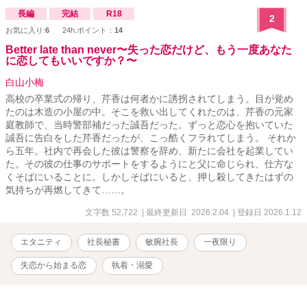
長編
完結
R18
2
お気に入り:
6
24h.ポイント：
14
Better late than never〜失った恋だけど、もう一度あなた
に恋してもいいですか？〜
白山小梅
高校の卒業式の帰り、芹香は何者かに誘拐されてしまう。目が覚め
たのは木造の小屋の中。そこを救い出してくれたのは、芹香の元家
庭教師で、当時警部補だった誠吾だった。ずっと恋心を抱いていた
誠吾に告白をした芹香だったが、こっ酷くフラれてしまう。 それか
ら五年。社内で再会した彼は警察を辞め、新たに会社を起業してい
た。その彼の仕事のサポートをするようにと父に命じられ、仕方な
くそばにいることに。しかしそばにいると、押し殺してきたはずの
気持ちが再燃してきて……。
文字数 52,722
| 最終更新日 2026.2.04
| 登録日 2026.1.12
エタニティ
社長秘書
敏腕社長
一夜限り
失恋から始まる恋
執着・溺愛