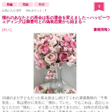
長編
完結
R15
3
お気に入り:
177
24h.ポイント：
7
憧れのあなたとの再会は私の運命を変えました～ハッピーウ
ェディングは御曹司との偽装恋愛から始まる～
けいこ
書籍情報
15歳のまだ子どもだった私を励まし続けてくれた家庭教師の「千隼
先生」。 私は密かに先生に「憧れ」ていた。 でもこれは、恋心じゃ
なくただの「憧れ」。 そう思って生きてきたのに、10年の月日が過