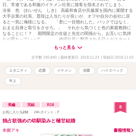
日、常連である和服のイケメン社長に接客を指名されてしまう。
冷泉 色 (れいぜん しき) 高級和食店や呉服屋を国内に展開する
大手企業の社長。普段は人当たりが良いが、オフや自分の会社に戻
ると一気に俺様になる。 「君に一目惚れした。バックではなく、
おまえ自身と取引をさせろ。」 それから気づくと色の家庭教師に
なることに！？ 期間限定の生徒と先生の関係から、お互いに気持
ちが変わっていって、、、 俺様社長に翻弄される日々がスタート
した。
もっと見る
文字数 100,840
| 最終更新日 2018.11.23
| 登録日 2018.11.03
エタニティ
恋愛
イケメン
溺愛
ハイスペック
年上
長編
完結
R18
8
お気に入り:
1,232
24h.ポイント：
7
独占欲強めの幼馴染みと極甘結婚
本郷アキ
書籍情報