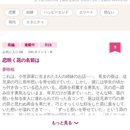
ないわけがない。 ずっとずっと大好きだったお兄ちゃんと、高校卒
業と同時に結婚！ 幸せいっぱいなはずだったのに、そのあと五年間
恋愛
結婚
ハッピーエンド
エリート
切ない
も別居生活が待っていた。 ようやく一緒に暮らせると思っていた
ら、今度は私の友人と浮気疑惑。 大好きだよ、って私以外の人にも
現代
エタニティ
言っていたの？ どうして私と結婚しようと思ったのか、彼の気持ち
がよくわからない。 警視庁捜査二課 勤務の二十八歳× 総合病院勤
務の看護師 二十三歳 ※注意書き載せるの忘れてました↓ エブリス
タ、ベリーズカフェにも同タイトルで公開しております。 エブリス
長編
連載中
R18
9
タよりこちらでの公開が早いです。ベリーズでは全文公開済みです
お気に入り:
14
24h.ポイント：
0
が、こちらは大人向けに改稿した作品となりますので、ヒーローの
セリフ、性格が違います。続きが気になる～とベリーズを読んでも
恋咲く花の名前は
違和感があるかもしれません（汗） では、楽しんでいただけますよ
夢咲桜
うに！
これは、小笠原家に生まれた3人の姉妹のお話·····。 長女の葵は、従
兄弟の巧に長年想いを寄せ続けていた。しかし、彼には学生の頃か
ら付き合っている恋人がいる。恋路を邪魔する勇気も、次の恋へ踏
み出す勇気もないまま、年月だけが過ぎていった。そんな時、葵の
想いを知る友人に連れられて行った合コンで、葵は従兄弟で巧の弟
の昴と思わぬ再会を果たす。巧とそっくりな顔をした昴に蓋をして
いた想いが溢れてきて····。 「ずっと想いを寄せていた」という昴の
言葉に、葵は拒みきれず男女の関係を持ってしまう。 「狡くてごめ
んね。····でも、狡くてもいいから葵ちゃんを俺のものにしたいん
もっと見る
だ。」 次女の桜は、突然幼馴染みの蒼太に告白され戸惑う。無表情