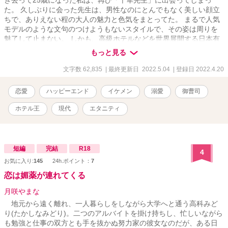
ぎ去って25歳になった私は、再び「千隼先生」に出会ってしまっ
た。 久しぶりに会った先生は、男性なのにとんでもなく美しい顔立
ちで、ありえない程の大人の魅力と色気をまとってた。 まるで人気
モデルのような文句のつけようもないスタイルで、その姿は周りを
魅了して止まない。 しかも、高級ホテルなどを世界展開する日本有
数の大企業「晴月グループ」の御曹司だったなんて… ウエディング
もっと見る
プランナーとして働く私と、一緒に仕事をしている仲間達との関
係、そして、家族の絆… 様々な人間関係の中で進んでいく新しい展
文字数 62,835
| 最終更新日 2022.5.04
| 登録日 2022.4.20
開は、毎日何が起こってるのかわからないくらい目まぐるしくて。
『僕達の再会は…本当の奇跡だ。里桜ちゃんとの出会いを僕は大切
恋愛
ハッピーエンド
イケメン
溺愛
御曹司
にしたいと思ってる』 「憧れ」のままの存在だったはずの先生との
再会。 気づけば「千隼先生」に偽装恋愛の相手を頼まれて… ねえ、
ホテル王
現代
エタニティ
この出会いに何か意味はあるの？ 本当に…「奇跡」なの？ それと
も… 晴月グループ LUNA BLUホテル東京ベイ 経営企画部長 晴月 千
隼(はづき ちはや) 30歳 × LUNA BLUホテル東京ベイ ウエディングプ
ランナー 優木 里桜(ゆうき りお) 25歳 うららかな春の到来と共に、
短編
完結
R18
4
今、2人の止まった時間がキラキラと鮮やかに動き出す。
お気に入り:
145
24h.ポイント：
7
恋は媚薬が連れてくる
月咲やまな
地元から遠く離れ、一人暮らしをしながら大学へと通う高科みど
り(たかしなみどり)。二つのアルバイトを掛け持ちし、忙しいながら
も勉強と仕事の双方とも手を抜かぬ努力家の彼女なのだが、ある日