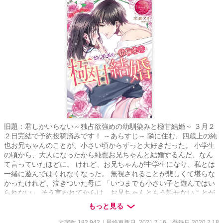
旧題：君しかいらない～独占欲強めの幼馴染みと極甘結婚～ ３月２
２日完結で予約投稿済みです！ ～あらすじ～ 隣に住む、四歳上の純
也お兄ちゃんのことが、小さい頃からずっと大好きだった。 小学生
の頃から、大人になったから純也お兄ちゃんと結婚するんだ、なん
て言っていたほどに。 けれど、お兄ちゃんが中学生になり、私とは
一緒に遊んではくれなくなった。 無視されることが悲しくて堪らな
かったけれど、泣きついた母に 「いつまでも小さい子と遊んではい
られない」 そう言われてからは、お兄ちゃんともう話せないことが
辛くて、自分からお兄ちゃんを避けるようになった。 それなのに。
もっと見る
なぜかお兄ちゃんが私の家庭教師に──？ 「大学行かずに、俺と結婚
するか？ 小さい頃よく言ってたよな？」 なんて言われて、意識し
文字数 182,942
| 最終更新日 2021.7.16
| 登録日 2020.2.18