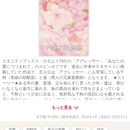
エタニティブックス・ロゼより刊行の「アグレッサー」「あなたの
愛につつまれて」のスピンオフです。過去に作者ＷＥＢサイトに掲
載していた作品で、主人公は「アグレッサー」にも登場している千
秋（美緒の幼馴染）と蓮（秀人の元家庭教師）となります。 ★スト
ーリー★ある年の夏、葉浦。父を知らずに育った少年・蓮は、母が
いなくなり途方に暮れる。妹の真由を連れて街をさまよっている
と、千秋という少女に出会う。無邪気な千秋の笑顔に心を癒される
蓮と真由だが・・・。 注１「アグレッサー」既読という前提で書い
ているため、やや設定がつかみにくいかもしれません。 注２ 2006
もっと見る
年ごろ公開した作品なので、現在とは社会情勢や常識などが異なり
ます。 誤字脱字ご容赦ください。以上ご理解のうえお進みくださ
文字数 35,960
| 最終更新日 2019.9.16
| 登録日 2019.9.11
い。
恋愛
幼馴染
親子の葛藤
切ない
現代