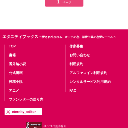
1
交わし、感謝を伝えた圭子は、自分の人生をノートに綴り始める。
ページ
それは、誰かに読まれるかもしれない『物語』として。泡のように
儚く、でも確かに誰かの胸に残る記録として。 ※この作品は他の小
説投稿サイトに分割して公開しましたが、本来の作品として公開い
たします。
エタニティブックス
〜愛され乱される、オトナの恋。溺愛主義の恋愛レーベル〜
TOP
作家募集
書籍
お問い合わせ
番外編小説
利用規約
公式漫画
アルファコイン利用規約
投稿小説
レンタルサービス利用規約
アニメ
FAQ
ファンレターの送り先
JASRAC許諾番号