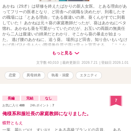
あかね（29才）は研修を終えたばかりの新人女医。 とある理由があ
ってフリーの医者となり、ど田舎への就職を決めたが、到着したそ
の職場には「とある理由」である腹違いの弟、葵くんがすでに到着
していた！ あかねは元々葵の家庭教師だったが、葵はあかねにベタ
惚れ。あかねも葵を可愛がっていたのだが、お互いの両親の無責任
から二人は腹違いの姉弟だとわかり、そこから葵の暴走が始まっ
た。 逃げ腰のあかねに、追う葵。 場所はど田舎。知り合いもいなけ
れば逃げ込む先もない職場兼住居で葵は堂々と宣言する。 「ここな
らおれたち、夫婦として暮らせるよね」 冗談じゃない！が、患者さ
もっと見る
んを放り出して逃げるわけにもいかない。 かくしてあかね先生と葵
くんの倫理をかけた駆け引きがはじまるのだったーー。
文字数 40,010
| 最終更新日 2026.7.21
| 登録日 2026.1.01
恋愛
異母姉弟
執着・溺愛
エタニティ
長編
完結
なし
7
お気に入り:
488
24h.ポイント：
7
俺様系和服社長の家庭教師になりました。
蝶野ともえ
一葉 翠(いつは すい)は、とある高級ブランドの店員。 ある