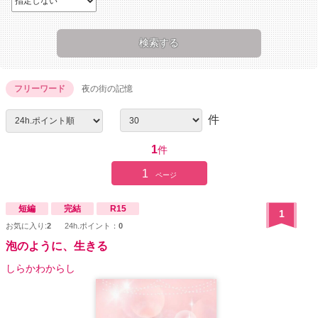
フリーワード
夜の街の記憶
件
1
件
1
ページ
短編
完結
R15
1
お気に入り:
2
24h.ポイント：
0
泡のように、生きる
しらかわからし