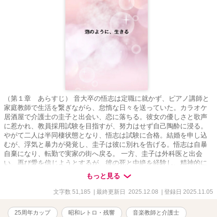
（第１章 あらすじ） 音大卒の悟志は定職に就かず、ピアノ講師と
家庭教師で生活を繋ぎながら、怠惰な日々を送っていた。カラオケ
居酒屋で介護士の圭子と出会い、恋に落ちる。彼女の優しさと歌声
に惹かれ、教員採用試験を目指すが、努力はせず自己陶酔に浸る。
やがて二人は半同棲状態となり、悟志は試験に合格。結婚を申し込
むが、浮気と暴力が発覚し、圭子は彼に別れを告げる。悟志は自暴
自棄になり、転勤で実家の街へ戻る。 一方、圭子は外科医と出会
い、再び愛を信じようとするが、彼の死と中絶を経験し、精神的に
崩壊。介護士を辞め、ホステスとして生きる道を選ぶ。 打算と依
もっと見る
存、偽善と欲望に満ちた二人の人生は、それぞれの終着点へと向か
っていく。 『身の丈に合った幸福』とは何か――それを問いかける
文字数 51,185
| 最終更新日 2025.12.08
| 登録日 2025.11.05
物語です。 幸せになりたかっただけなのに――それが一番難しかっ
た （第2章 あらすじ） あれから四半世紀が経った。関東の地方都
25周年カップ
昭和レトロ・残響
音楽教師と介護士