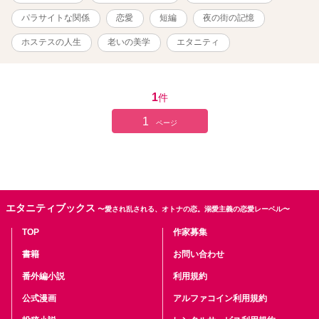
市にあるクラブ「ファーストクラス」で働く圭子は、52歳。かつて
はバブルの残り香を纏い、店のNO.1として君臨していたが、今は
パラサイトな関係
恋愛
短編
夜の街の記憶
『賞味期限切れ』を自認しながらも夜の街に立ち続けている。炭酸
泉に癒され、若いスタッフとの衝突や別れを経験しながら、彼女は
ホステスの人生
老いの美学
エタニティ
過去の恋、母との記憶、老後の不安と向き合っていく。 ある日、若
い客との火遊びをして、捨てられる。そしてまた昔の客から届いた
手紙が、彼女の心に静かな波紋を広げる。停電の夜には、仮面を外
した本音の会話が交わされ、店の閉店が決まった時、圭子は『終わ
1
件
り』を受け入れる覚悟を決める。 最後の夜、常連客たちとグラスを
1
交わし、感謝を伝えた圭子は、自分の人生をノートに綴り始める。
ページ
それは、誰かに読まれるかもしれない『物語』として。泡のように
儚く、でも確かに誰かの胸に残る記録として。 ※この作品は他の小
説投稿サイトに分割して公開しましたが、本来の作品として公開い
たします。
エタニティブックス
〜愛され乱される、オトナの恋。溺愛主義の恋愛レーベル〜
TOP
作家募集
書籍
お問い合わせ
番外編小説
利用規約
公式漫画
アルファコイン利用規約