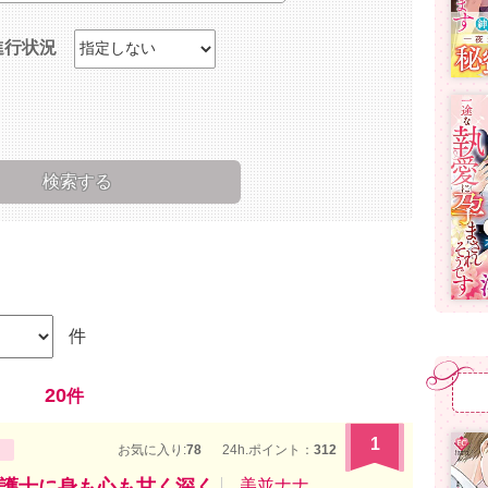
進行状況
件
20
件
1
お気に入り:
78
24h.ポイント：
312
護士に身も心も甘く深く
美並ナナ