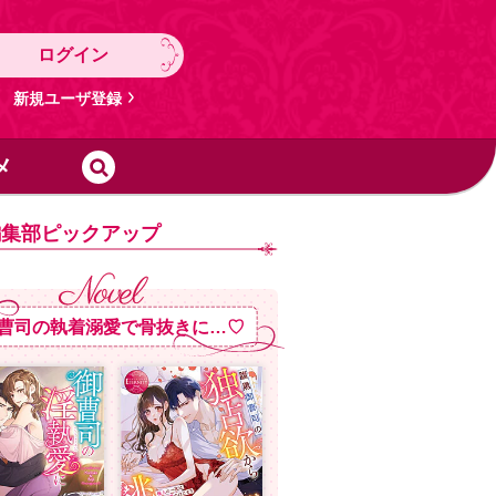
ログイン
新規ユーザ登録
メ
編集部ピックアップ
曹司の執着溺愛で骨抜きに…♡