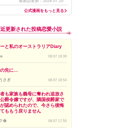
最新話更新：2026.07.10
公式漫画をもっと見る
最近更新された投稿恋愛小説
ーと私のオーストラリアDiary
de
08.07 19:30
の先に…
うさぎ
08.07 18:54
者も家族も義母に奪われ追放さ
公爵令嬢ですが、隣国侯爵家で
が認められたので、今さら後悔
てももう戻りません
ク傘
08.07 17:50