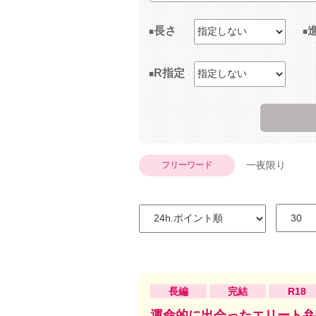
長さ
R指定
一夜限り
フリーワード
長編
完結
R18
運命的に出会ったエリート弁