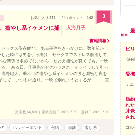
3
お気に入り:
271
24h.ポイント：
142
、癒やし系イケメンに捕
入海月子
書籍情報
、セックス依存症だ。 ある事件をきっかけに、数年前か
ビリ
ラした時には男を引っ掛け、セックスでストレス解消して
Kae
続的な関係は求めてないから、たとえ相性が良くても、一晩
てる。 ある日、仕事先でセクハラされ、イライラして引っ
、高野聡太。垂れ目の癒やし系イケメンの彼と濃密な夜を
愛撫
 そして、いつもの通り、一晩で別れようとするが……。 完
ミニ
。
婚約
れた
才覚
文字数 66,830 | 最終更新日 2021.7.29 | 登録日 2021.7.20
され
コル
代
ハッピーエンド
完結
溺愛
癒し系