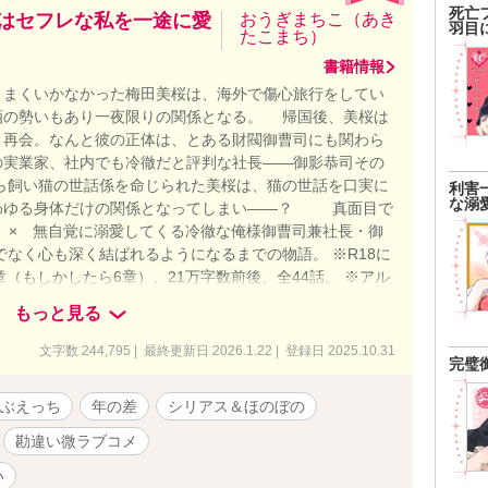
死亡
長はセフレな私を一途に愛
おうぎまちこ（あき
羽目
たこまち）
書籍情報
まくいかなかった梅田美桜は、海外で傷心旅行をしてい
酒の勢いもあり一夜限りの関係となる。 帰国後、美桜は
と再会。なんと彼の正体は、とある財閥御曹司にも関わら
の実業家、社内でも冷徹だと評判な社長――御影恭司その
ら飼い猫の世話係を命じられた美桜は、猫の世話を口実に
利害
な溺
わゆる身体だけの関係となってしまい――？ 真面目で
 × 無自覚に溺愛してくる冷徹な俺様御曹司兼社長・御
なく心も深く結ばれるようになるまでの物語。 ※R18に
※5章（もしかしたら6章）、21万字数前後、全44話。 ※アル
はずだったのに
もっと見る
文字数 244,795 | 最終更新日 2026.1.22 | 登録日 2025.10.31
完璧
ぶえっち
年の差
シリアス＆ほのぼの
勘違い微ラブコメ
い