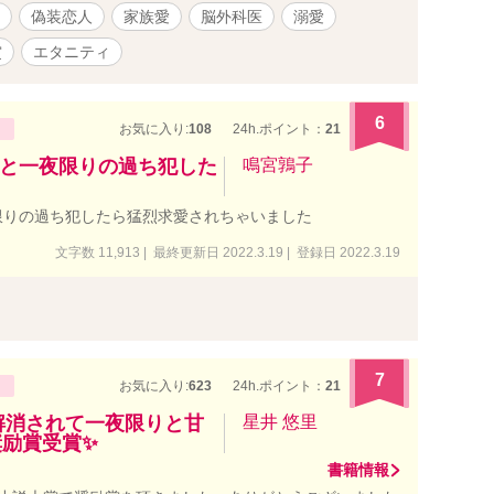
偽装恋人
家族愛
脳外科医
溺愛
賞
エタニティ
6
お気に入り:
108
24h.ポイント：
21
と一夜限りの過ち犯した
鳴宮鶉子
限りの過ち犯したら猛烈求愛されちゃいました
文字数 11,913 | 最終更新日 2022.3.19 | 登録日 2022.3.19
7
お気に入り:
623
24h.ポイント：
21
解消されて一夜限りと甘
星井 悠里
奨励賞受賞✨
書籍情報