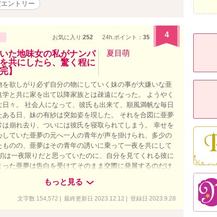
賞エントリー
4
お気に入り:
252
24h.ポイント：
35
いた地味女の私がナンパ
夏目萌
を共にしたら、驚く程に
完】
物を欲しがり必ず自分の物にしていく妹の事が大嫌いな亜
進学と共に家を出て以降家族とは疎遠になった。 ようやく
な日々。 社会人になって、彼氏も出来て、順風満帆な毎日
たある日、妹の有紗は突如姿を現した。 それを合図に亜夢
常は崩れ去り、ついには彼氏を寝取られてしまう。 幸せを
心していた亜夢の元へ一人の青年が声を掛けられ、多少の
たものの、亜夢はその青年の誘いに乗って一夜を共にして
当初は一夜限りだと思っていたのに、自分を見てくれる彼に
まった亜夢は告白を受けてそのまま交際に発展するのだけ
は、この出来事は全て、ある人物によって仕組まれていた事
もっと見る
。 ※他サイトにも掲載
文字数 154,572 | 最終更新日 2023.12.12 | 登録日 2023.9.28