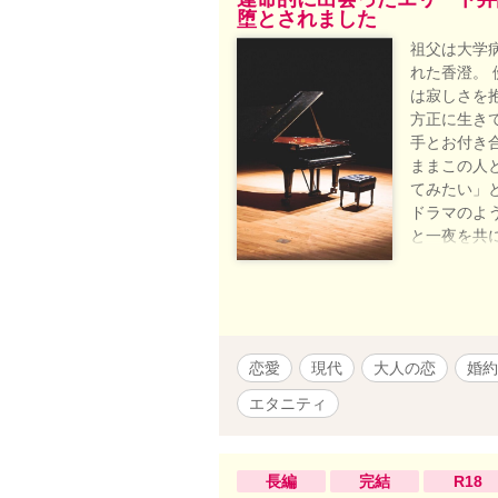
堕とされました
祖父は大学
れた香澄。
は寂しさを
方正に生き
手とお付き
ままこの人
てみたい」と
ドラマのよ
と一夜を共
過ごした香
して――？
となります
作は、エブ
リスタでのタイ
恋愛
現代
大人の恋
婚約
き〜」です
エタニティ
長編
完結
R18