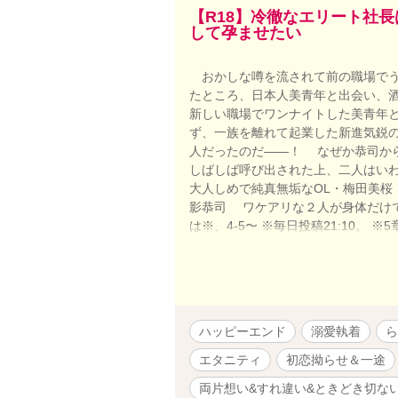
【R18】冷徹なエリート社
して孕ませたい
おかしな噂を流されて前の職場でう
たところ、日本人美青年と出会い、
新しい職場でワンナイトした美青年
ず、一族を離れて起業した新進気鋭
人だったのだ――！ なぜか恭司か
しばしば呼び出された上、二人はい
大人しめで純真無垢なOL・梅田美桜
影恭司 ワケアリな２人が身体だけで
は※、4-5〜 ※毎日投稿21:10。 
ファポリス先行作品。 ※一夜限りの
ハッピーエンド
溺愛執着
ら
エタニティ
初恋拗らせ＆一途
両片想い&すれ違い&ときどき切な