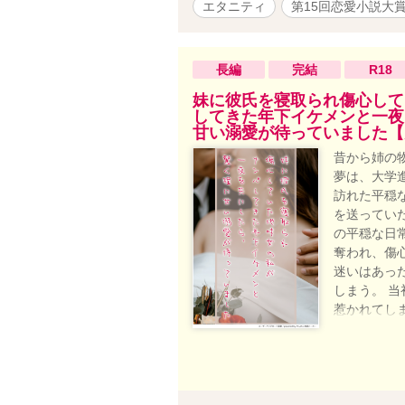
エタニティ
第15回恋愛小説大
長編
完結
R18
妹に彼氏を寝取られ傷心して
してきた年下イケメンと一夜
甘い溺愛が待っていました【
昔から姉の
夢は、大学
訪れた平穏
を送ってい
の平穏な日
奪われ、傷
迷いはあっ
しまう。 
惹かれてし
ど…… 実
だった――