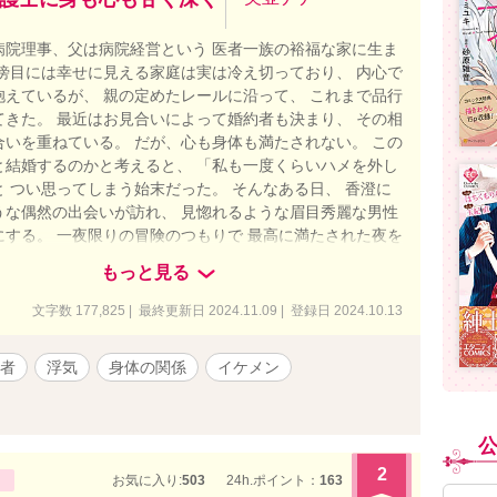
病院理事、父は病院経営という 医者一族の裕福な家に生ま
 傍目には幸せに見える家庭は実は冷え切っており、 内心で
抱えているが、 親の定めたレールに沿って、 これまで品行
てきた。 最近はお見合いによって婚約者も決まり、 その相
合いを重ねている。 だが、心も身体も満たされない。 この
と結婚するのかと考えると、 「私も一度くらいハメを外し
 つい思ってしまう始末だった。 そんなある日、 香澄に
うな偶然の出会いが訪れ、 見惚れるような眉目秀麗な男性
にする。 一夜限りの冒険のつもりで 最高に満たされた夜を
澄だったが、 数日後にまたしても彼と運命的に再会を果た
もっと見る
 ※ヒロインは婚約者がいながら他の男性と浮気をする状態
。清廉潔白なヒロインではないためご了承ください。 ※本
文字数 177,825 | 最終更新日 2024.11.09 | 登録日 2024.10.13
リスタ・ムーンライトノベルズでも掲載しています（エブ
トルは「Blind Destiny 〜秘めたる想いが交わると
者
浮気
身体の関係
イケメン
）。
2
お気に入り:
503
24h.ポイント：
163