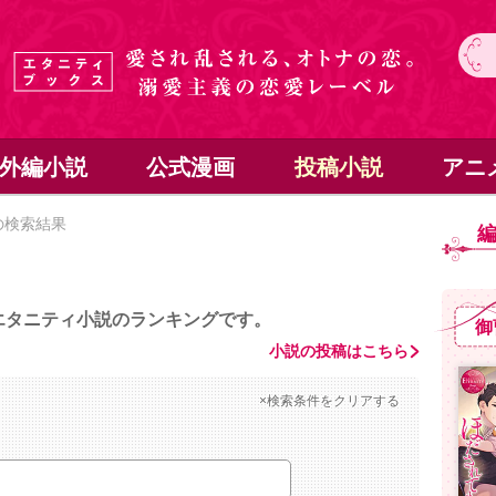
外編小説
公式漫画
投稿小説
アニ
の検索結果
エタニティ小説のランキングです。
御
小説の投稿はこちら
×検索条件をクリアする