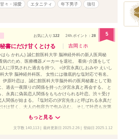
甘々・溺愛
エタニティ
年下男子
強引
5
お気に入り:
122
24h.ポイント：
28
秘書にだけ甘くとける
吉岡ミホ
いはら かれん) 誠仁館医科大学 脳神経外科の新人医局秘
の看病のため、医療機器メーカーを退社。 看病･介護をして
人に浮気された過去を持つ。 ○汐宮永真(しおみや えいし
医科大学 脳神経外科医。 女性には徹底的な塩対応で有名。
】 伊原叶恋は、誠仁館医科大学脳外科の医局秘書として勤
に、過去一夜限りの関係を持った汐宮永真と再会する。 と
ら、永真に偽装恋人関係をもちかけられる叶恋。渋々受け
恋人関係が始まる。 ｢塩対応の汐宮先生｣と呼ばれる永真だ
だけは甘く、大人の包容力で包み込む。 そして叶恋も次第
れるように……。 （この人はどうしてもいつも私が大切に
もっと見る
のを、 同じように大切にしてくれるのだろう。 優しさを見
に 想いが溢れ出しそうになってしまう） 少し切なくて、ほ
文字数 140,113 | 最終更新日 2025.2.26 | 登録日 2025.1.12
るラブストーリーです。