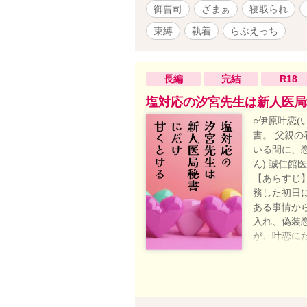
御曹司
ざまぁ
寝取られ
束縛
執着
らぶえっち
長編
完結
R18
塩対応の汐宮先生は新人医局
○伊原叶恋(
書。 父親
いる間に、恋
ん) 誠仁館
【あらすじ
務した初日
ある事情か
入れ、偽装
が、叶恋に
に強く惹か
しているも
せられる度
っこり出来