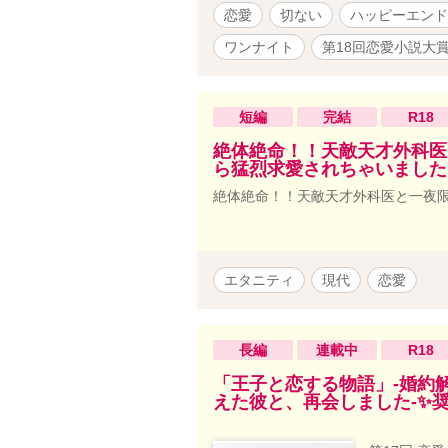
恋愛
切ない
ハッピーエンド
ワンナイト
第18回恋愛小説大
短編
完結
R18
絶体絶命！！天敵天才外科医
ら猛烈求愛されちゃいました
絶体絶命！！天敵天才外科医と一夜
エタニティ
現代
恋愛
長編
連載中
R18
「王子と恋する物語」-婚約
えた彼と、再会しました-✨