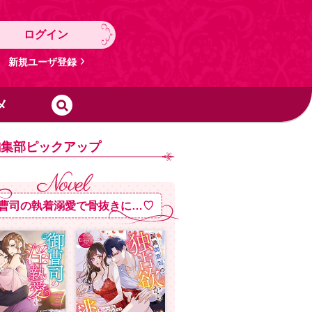
ログイン
新規ユーザ登録
メ
編集部ピックアップ
曹司の執着溺愛で骨抜きに…♡