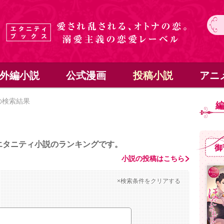
外編小説
公式漫画
投稿小説
アニ
の検索結果
エタニティ小説のランキングです。
御
小説の投稿はこちら
×検索条件をクリアする