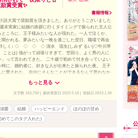
奨励賞受賞✨
書籍情報
恋愛小説大賞で奨励賞を頂きました。ありがとうございました
3/29) 週末実家に結婚の挨拶に行くタイミングで振られた主人公
るところに、王子様みたいな人が現れた。一人で泣くか、
と聞かれる。夢みたいな一晩を過ごした翌日、職場で再会
詳しく↓ ◇ ◇ ◇ ◇ 清水 琉生(しみず るい)♡中川琴
 ことは) 強がって頑張りすぎて、空回り。よく男の人に
い」って言われてきた。 二十歳で初めて付き合っていよい
う時に、婚約者に、好きな人が出来たと振られた夜。 王子
人に愛された。 自分にそんなことができるなんて思わなか
限りの、夢みたいな夜。 ところが、その王子様・琉生と職
もっと見る
 元婚約者も、その浮気相手も、同じ職場。 私と琉生が接し
婚約者が私を気にしてくるし、さらに浮気相手は琉生のこ
文字数 183,750 | 最終更新日 2025.5.16 | 登録日 2023.1.30
るみたい。 もうこんなの……カオスだ。
溺愛
結婚
ハッピーエンド
ほのぼの甘め
初めてこのタグ入れた)