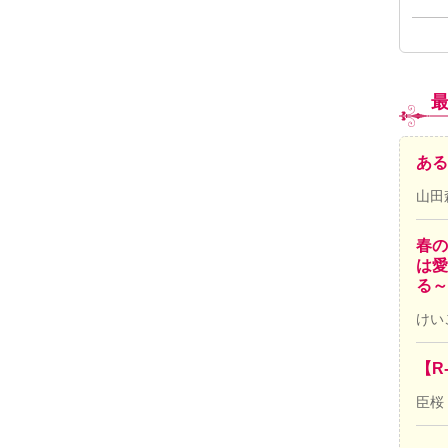
ある
山田
春の
は愛
る～
けい
【R
臣桜