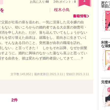
2
お気に入り:
48
24h.ポイント：
0
死亡
羽目
を
桜木小鳥
書籍情報
で父親が社長の座を追われ、一気に没落した元令嬢の由
ともない、幼いころからの婚約者である大企業の御曹司・
解消を申し入れた。だが、落ち込んでいてもしょうがない
持ちを切り替えた由衣は、就職をし、前向きに生きていく
利害
る。そんなある日のこと、突然蓮が由衣の職場を訪れ、
な溺
消しない」と言ってきた！ しかもそれ以降、なぜか頻繁
わすように。婚約に興味のなかった蓮なら喜ぶと思ってい
惑する由衣を、彼は変わらず婚約者扱いしてきて……？
文字数 145,952 | 最終更新日 2021.3.11 | 登録日 2021.3.11
完璧
2
件