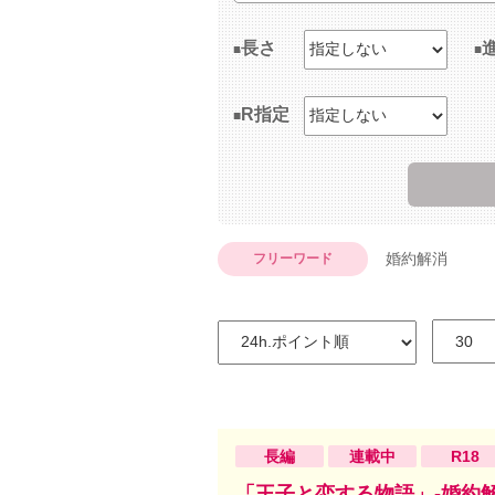
長さ
R指定
婚約解消
フリーワード
長編
連載中
R18
「王子と恋する物語」-婚約