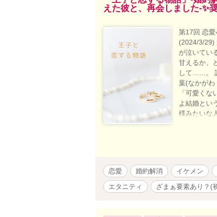
えた彼と、再会しました-✨
第17回 
(2024/
が泣いてい
甘えるか、
して……。 
葉(なかがわ
「可愛くな
よ結婚とい
様みたいな
った、一度
場で再会。
てると、元
とも気にな
恋愛
婚約解消
イケメン
エタニティ
ざまぁ要素あり？(