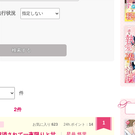
進行状況
件
2
件
1
お気に入り:
623
24h.ポイント：
14
解消されて一夜限りと甘
星井 悠里