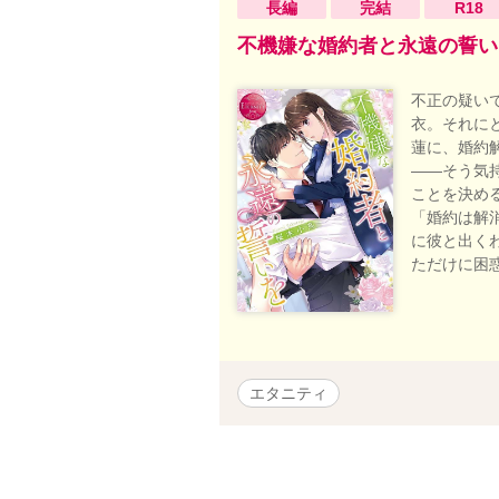
長編
完結
R18
不機嫌な婚約者と永遠の誓い
不正の疑い
衣。それに
蓮に、婚約
――そう気
ことを決め
「婚約は解
に彼と出く
ただけに困
エタニティ