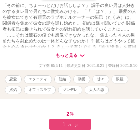
「その前に、ちょーっとだけお話ししよ？」 調子の良い男は人好き
のするタレ目で男たちに微笑みかける。 「「「は？」」」 最愛の人
を彼女にできて有頂天のラブホテルオーナーの拓巳（たくみ）は、
関係者を集めて彼女の話を話し始めた。 初めは嫌々聞いていた関係
者も拓巳に乗せられて彼女との馴れ初めを話していくことに……
「……それは流石の僕でも想像できなかったな」 集まった４人の男
前たちを射止めたのは一体どんな子なのか！？ 彼らはどうやって彼
女と心を通わせたのか！？ ※エッチ有りです ※『殿方逢瀬』を賞用
に改変した物語です。
もっと見る
文字数 65,511
| 最終更新日 2021.8.21
| 登録日 2021.8.10
恋愛
エタニティ
短編
溺愛
甘々
眼鏡
嫉妬
オフィスラブ
ツンデレ
大人の恋
2
件
1
ページ