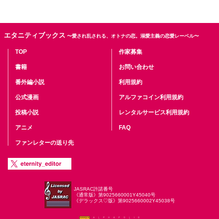
エタニティブックス
〜愛され乱される、オトナの恋。溺愛主義の恋愛レーベル〜
TOP
作家募集
書籍
お問い合わせ
番外編小説
利用規約
公式漫画
アルファコイン利用規約
投稿小説
レンタルサービス利用規約
アニメ
FAQ
ファンレターの送り先
JASRAC許諾番号
《通常版》第9025660001Y45040号
《デラックス♡版》第9025660002Y45038号