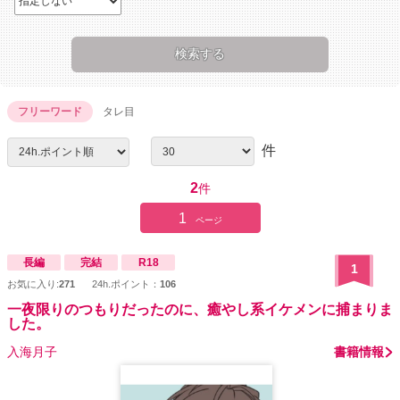
フリーワード
タレ目
件
2
件
1
ページ
長編
完結
R18
1
お気に入り:
271
24h.ポイント：
106
一夜限りのつもりだったのに、癒やし系イケメンに捕まりま
した。
入海月子
書籍情報