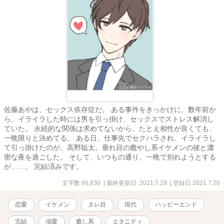
佐藤あやは、セックス依存症だ。 ある事件をきっかけに、数年前か
ら、イライラした時には男を引っ掛け、セックスでストレス解消し
ていた。 永続的な関係は求めてないから、たとえ相性が良くても、
一晩限りと決めてる。 ある日、仕事先でセクハラされ、イライラし
て引っ掛けたのが、高野聡太。垂れ目の癒やし系イケメンの彼と濃
密な夜を過ごした。 そして、いつもの通り、一晩で別れようとする
が……。 完結済みです。
文字数 66,830
| 最終更新日 2021.7.29
| 登録日 2021.7.20
恋愛
イケメン
タレ目
現代
ハッピーエンド
完結
溺愛
癒し系
エタニティ