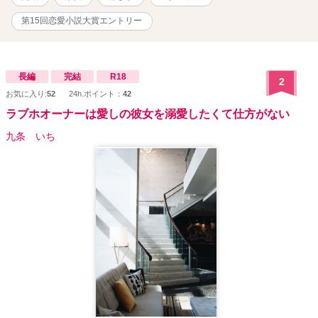
第15回恋愛小説大賞エントリー
長編
完結
R18
2
お気に入り:
52
24h.ポイント：
42
ラブホオーナーは愛しの彼女を溺愛したくて仕方がない
九条 いち