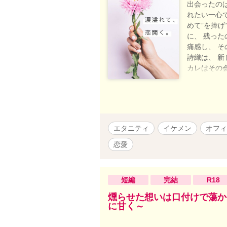
出会ったの
れたい一心で
めて”を捧
に、 残った
痛感し、 
詩織は、 
カレはその
の過ちから
ンライトノ
エタニティ
イケメン
オフィ
恋愛
短編
完結
R18
燻らせた想いは口付けで蕩か
に甘く～