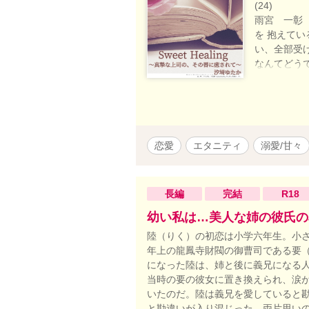
(24) 
雨宮 一彰 
を 抱えて
い、全部受
なんてどう
そうだよ」
＊＊＊＊＊＊＊
げたもので
た。 ※※
は架空であ
恋愛
エタニティ
溺愛/甘々
長編
完結
R18
幼い私は…美人な姉の彼氏の
陸（りく）の初恋は小学六年生。小
年上の龍鳳寺財閥の御曹司である要（
になった陸は、姉と後に義兄になる
当時の要の彼女に置き換えられ、涙
いたのだ。陸は義兄を愛していると勘
と勘違いが入り混じった、両片思い