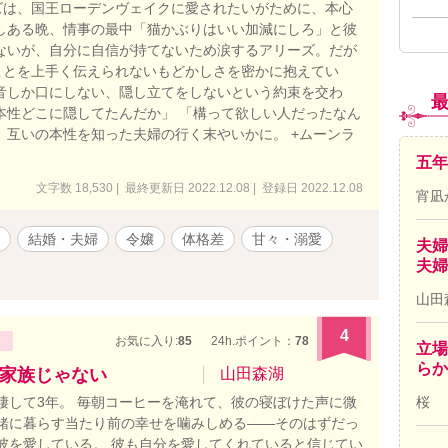
ズは、国王ローデンヴェイクに愛されたいがために、本心
しある晩、情事の最中「猫かぶりはいい加減にしろ」と彼
ないが、自分に自信が持てないため涙するアリーズ。だが
ことを上手く伝えられないもどかしさを密かに抱えてい
音しか口にしない、隠し立てをしないという約束を交わ
本性どこに隠してたんだか」 「構って欲しい人だったなん
、互いの本性を知った夫婦の行く末やいかに。 +ムーンラ
。
五年
文字数 18,530 | 最終更新日 2022.12.08 | 登録日 2022.12.08
宵凪
結婚・夫婦
令嬢
体格差
甘々・溺愛
夫婦
夫婦
山田
4
お気に入り:
85
24h.ポイント：
78
立場
ら
家族じゃない
山田森湖
桜
同棲して3年。 毎朝コーヒーを淹れて、彼の寝ぼけた声に微
一緒に暮らす当たり前の幸せを噛みしめる——そのはずだっ
は彼を愛している。 彼も自分を愛してくれていると信じてい