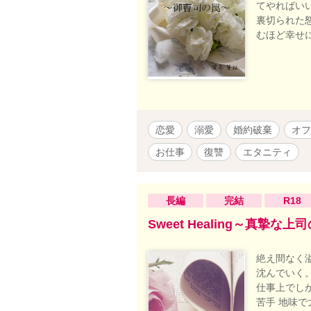
てやればい
裏切られた
むほど幸せ
恋愛
溺愛
婚約破棄
オフ
お仕事
復讐
エタニティ
長編
完結
R18
Sweet Healing～真摯
絶え間なく
沈んでいく
仕事上でし
苦手 地味