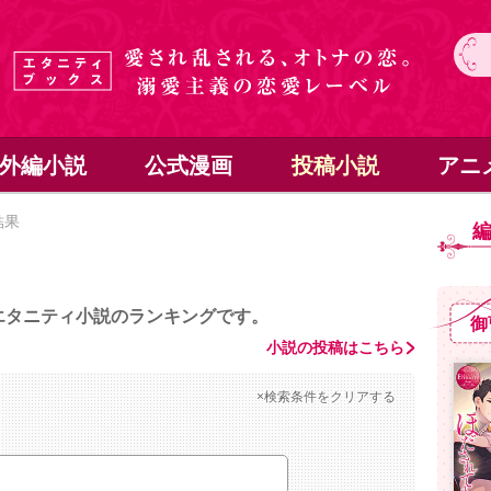
外編小説
公式漫画
投稿小説
アニ
結果
エタニティ小説のランキングです。
御
小説の投稿はこちら
×検索条件をクリアする