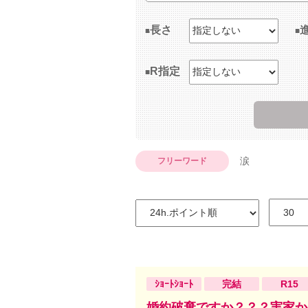
長さ
R指定
涙
フリーワード
ｼｮｰﾄｼｮｰﾄ
完結
R15
婚約破棄ですか？？？実家か