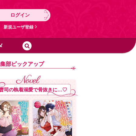
ログイン
新規ユーザ登録
メ
編集部ピックアップ
曹司の執着溺愛で骨抜きに…♡