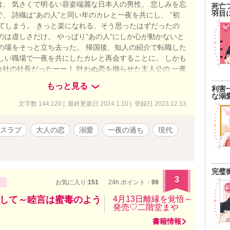
は、 気さくで明るい容姿端麗な日本人の男性。 悲しみを忘
死亡
羽目
、 詩織は“あの人”と同い年のカレと一夜を共にし、 ”初
げてしまう。 きっと楽になれる、そう思ったはずだったの
のは虚しさだけ。 やっぱり”あの人”にしか心が動かないと
その場をそっと立ち去った。 帰国後、知人の紹介で転職した
新しい職場で一夜を共にしたカレと再会することに。 しかも
会社の社長だったーー！ 叶わぬ恋を拗らせた主人公の 一夜
始まるラブストーリー。 ※この作品はエブリスタ様、ムー
もっと見る
利害
ベルズ様でも掲載しています。
な溺
文字数 144,120 | 最終更新日 2024.1.10 | 登録日 2023.12.13
スラブ
大人の恋
溺愛
一夜の過ち
現代
完璧
3
お気に入り:
151
24h.ポイント：
99
して～睦言は蜜毒のよう
4月13日離縁を覚悟～
発売♡二階堂まや
書籍情報