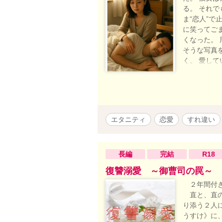
る。 それ
ま“恋人”で
に笑ってご
くなった。
そうな写真を
く。 愛して
い日常の裏
まま時間に
恋なのか—
夜」を迎え
エタニティ
恋愛
すれ違い
長編
完結
R18
復讐溺愛 ～御曹司の罠～
２年間付き
直と、直の
り添う２人
うすけ》に