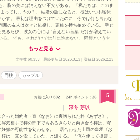
でも、胸の奥には消えない不安がある。 「私たちは、このま
止まってしまうの？」 結婚の話になると、彼はいつも曖昧
まかす。 最初は理由をつけていたのに、今では何も言わな
 周囲の友人は次々と結婚し、家族を持ち始めている。 幸せ
見るたび、彼女の心には “言えない言葉”だけが増えてい
いる。 でも、それだけでは前に進めない。 同棲という甘
で、 少しずつ、確かにズレ始めているふたりの未来。 この
もっと見る
流されるだけの恋なのか、 それとも、家族へと歩き出せる
—。 彼の寝息を聞きながら、 彼女は初めて「涙が出そうな
文字数 60,353 | 最終更新日 2026.3.13 | 登録日 2026.2.23
ていた。
同棲
カップル
5
お気に入り:
602
24h.ポイント：
28
深冬 芽以
合った婚約者・直《なお》に裏切られた梓《あずさ》。
浮気相手で梓の部下でもあるきらりと向き合う梓は、寄
に妊娠の可能性を匂わせる。 居合わせた上司の皇丞《お
、梓は「直を愛していた」と涙する。 「俺を使って復讐し