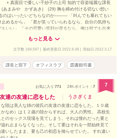
× 真面目で優しい千紗子の上司 知的で容姿端麗な課長
(あまみや かずあき) (29) 胸を締め付ける切ない想い
いるのはいったいどちらなのか——— 「叫んでも暴れてもい
け止めるから」 「君が笑っていられるなら、自分の気持ち
でもいい」 「その可愛い笑顔が戻るなら、俺は何でも出来
 真摯でひたむきな愛が、傷付いた心を癒していく。 ＊＊＊
もっと見る
 ►Attention ※他サイトからの転載（2018/11に書き上
す) ※表紙は「かんたん表紙メーカー２」様で作りまし
文字数 168,597 | 最終更新日 2022.6.06 | 登録日 2022.3.17
この物語はフィクションです。登場する人物・団体・名称等
り、実在のものとは関係ありません。
課長と部下
オフィスラブ
図書館司書
7
お気に入り:
771
24h.ポイント：
7
友達の友達に恋をした
うさぎくま
さな陸は美人な姉の彼氏の友達の友達に恋をした。１０歳
かなめ）は１２歳の陸からすれば、大人の男性。 高校生
人とのセックス現場を見てしまう。それは憧れだった要と
が溢れ止まらなくなった。そして要はそれを一部始終見て
違いしたまま、要も己の初恋を拗らせていた。 すれ違い
の行く末は……。