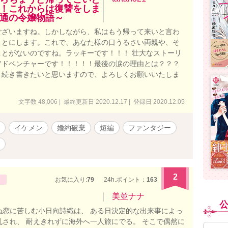
！これからは復讐をしま
通の令嬢物語～
ございますね。しかしながら、私はもう帰って来いと言わ
ことにします。これで、あなた様の口うるさい両親や、そ
とがないのですね。ラッキーです！！！ 壮大なストーリ
アドベンチャーです！！！！！最後の涙の理由とは？？？
き続き書きたいと思いますので、よろしくお願いいたしま
文字数 48,006 | 最終更新日 2020.12.17 | 登録日 2020.12.05
イケメン
婚約破棄
短編
ファンタジー
2
お気に入り:
79
24h.ポイント：
163
美並ナナ
ぬ恋に苦しむ小日向詩織は、 ある日決定的な出来事によっ
乱され、 耐えきれずに海外へ一人旅にでる。 そこで偶然に