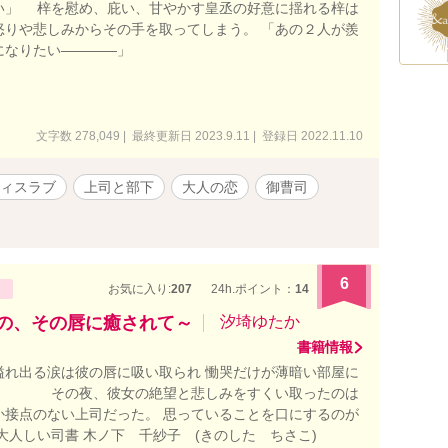
い」 梓を慰め、庇い、甘やかす皇丞の好意に揺れる梓は
怒りや悲しみからその手を取ってしまう。 「あの２人が羨
になりたい――――」
文字数 278,049 | 最終更新日 2023.9.11 | 登録日 2022.11.10
ィスラブ
上司と部下
大人の恋
御曹司
6
お気に入り:
207
24h.ポイント：
14
な上司の、その唇に癒されて～
汐埼ゆたか
書籍情報
溢れ出る涙は彼の唇に吸い取られ 慟哭だけが薄暗い部屋に
。 その夜、彼女の絶望と悲しみをすくい取ったのは
か接点のない上司だった。 思っていることを口にするのが
で大人しい司書 木ノ下 千紗子 (きのした ちさこ)