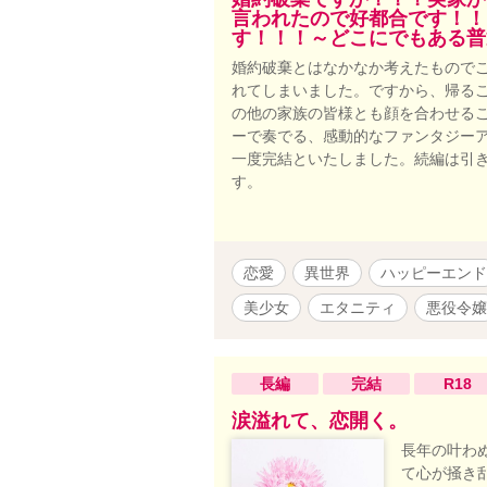
言われたので好都合です！！
す！！！～どこにでもある普
婚約破棄とはなかなか考えたもので
れてしまいました。ですから、帰る
の他の家族の皆様とも顔を合わせるこ
ーで奏でる、感動的なファンタジー
一度完結といたしました。続編は引
す。
恋愛
異世界
ハッピーエンド
美少女
エタニティ
悪役令嬢
長編
完結
R18
涙溢れて、恋開く。
長年の叶わ
て心が掻き