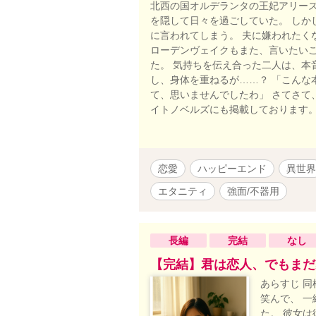
北西の国オルデランタの王妃アリー
を隠して日々を過ごしていた。 しか
に言われてしまう。 夫に嫌われたく
ローデンヴェイクもまた、言いたい
た。 気持ちを伝え合った二人は、本
し、身体を重ねるが……？ 「こんな
て、思いませんでしたわ」 さてさて
イトノベルズにも掲載しております
恋愛
ハッピーエンド
異世界
エタニティ
強面/不器用
長編
完結
なし
【完結】君は恋人、でもまだ
あらすじ 
笑んで、 
た。 彼女