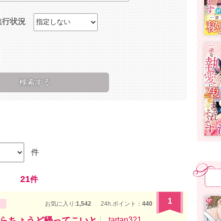
進行状況
件
21
件
1
お気に入り:
1,542
24h.ポイント：
440
らちょうど帰ってこいと
tartan321