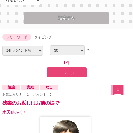
フリーワード
タイピング
件
1
件
1
ページ
短編
完結
なし
1
お気に入り:
7
24h.ポイント：
0
残業のお返しはお前の涙で
水天使かくと