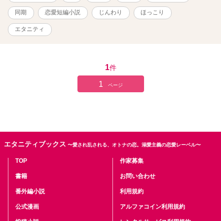
同期
恋愛短編小説
じんわり
ほっこり
エタニティ
1
件
1
ページ
エタニティブックス
〜愛され乱される、オトナの恋。溺愛主義の恋愛レーベル〜
TOP
作家募集
書籍
お問い合わせ
番外編小説
利用規約
公式漫画
アルファコイン利用規約