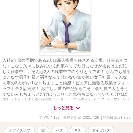
入社5年目の同期である2人は新人指導も任される立場。仕事もそつ
なくこなし久々に飲みにいく約束をしてた日になぜか彼女はまだ忙
しく仕事中…。そんな2人の残業中でのやりとりです！ なんでも器用
にこなす男子社員と弱音なんて吐かない気が強い女子社員。そんな
同期の2人がおりなすちょっこと鈍感！ピュアに頑張る残業オフィス
ラブ！全２話完結！ お忙しい世の中だからこそ、会社員の人もそう
でない人もちょっとだけほっこりした気持ちになっていただければ
嬉しく思います♪ 会社内容につきましては細かいところはお気になさ
らずお読みいただけたら幸いです
もっと見る
文字数 4,123
| 最終更新日 2021.7.26
| 登録日 2021.7.26
オフィスラブ
涙
ハグ
キス
タイピング