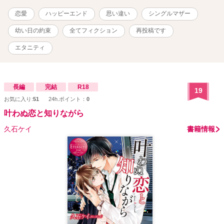
を龍人に知られたくはなかった。ふたりの気持ちは複雑に交錯して
恋愛
ハッピーエンド
思い違い
シングルマザー
いく。そんなお話です。
幼い日の約束
全てフィクション
再投稿です
エタニティ
長編
完結
R18
19
お気に入り:
51
24h.ポイント：
0
叶わぬ恋と知りながら
久石ケイ
書籍情報