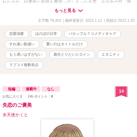
れたのだ。結果的に尚哉を裏切ってしまった六花。その次の日、謝
ることもできずに尚哉一家は引っ越しをしてしまう。 それから数年
もっと見る
後。高校二年にまで成長した六花は、尚哉が自分の高校に編入して
くることを知る。過去の罪深さを改めて自覚し、断罪も無視も……
文字数 78,402
| 最終更新日 2022.1.11
| 登録日 2022.1.10
裁かれる結果すべてを受け入れる覚悟を決める。 果たして彼女に待
ち受ける審判は── ※重たいタイトルに反して、よくある幼馴染み絶
恋愛溺愛
ほのぼの日常
バカップル？コメディギャグ
縁ざまぁでも今さらもう遅いでもありません。むしろ激甘コメディ
系。ヒロインの方は悲観的で、奴隷になってでも断罪ざまぁをされ
すれ違い勘違い
重いのはタイトルだけ
る気マンマンですが。
もう遅いはずがない
責任とりたいヒロイン
エタニティ
ラブコメ複数視点
短編
連載中
なし
14
お気に入り:
1
24h.ポイント：
0
失恋のご褒美
水天使かくと