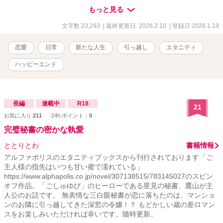
身を委ね、彼女は知らない街へと向かう。 これは、新しい人生に踏
もっと見る
み出す“おばさん”の、再出発の物語。
文字数 23,293
| 最終更新日 2026.2.10
| 登録日 2026.1.19
恋愛
日常
新たな人生
引っ越し
エタニティ
ハッピーエンド
長編
連載中
R18
21
お気に入り:
211
24h.ポイント：
0
完璧秘書の密かな執愛
ととりとわ
書籍情報
アルファポリスのエタニティブックスから刊行されております「ご
主人様の指先はいつも甘い蜜で濡れている」
https://www.alphapolis.co.jp/novel/307138515/783145027のスピン
オフ作品。「ごしゅゆび」のヒーローである星見の秘書、鷹山が主
人公のお話です。 無表情な三白眼秘書が恋に落ちたのは、マンショ
ンのお隣に引っ越してきた深窓の令嬢！？ もどかしい歳の差ロマン
スをお楽しみいただければ幸いです。随時更新。