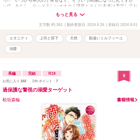
っ!? あたし、おっそろしいオオカミ課長とそんな未来は予定してお
りませんがっ!? 課長が、専務の令嬢とのおつき合いを断るネタに
もっと見る
されてしまったあたし。それだけでも大変なのに、あたしの住むア
パートの部屋が、上の住人の失態で水浸しになって引っ越しを余儀
文字数 85,381
| 最終更新日 2024.9.26
| 登録日 2024.9.01
なくされて。 ――俺のところに来い。 オオカミ課長に、強引に
同居させられた。 ――この方が、恋人らしいだろ。 うん。そう
エタニティ
上司と部下
天然
勘違いミルフィーユ
なんだけど。そうなんですけど。 気分は、オオカミの巣穴に連れ
込まれたウサギ。 イケメンだけどおっかないオオカミ課長と、ど
溺愛
んくさくって天然の部下ウサギ。 (仮)の恋人なのに、どうやらオ
オカミ課長は、ウサギをかまいたくてしかたないようで――？？？
すれ違いと勘違いと溺愛がすぎる二人の物語。
長編
完結
R18
9
お気に入り:
102
24h.ポイント：
7
過保護な警視の溺愛ターゲット
桧垣森輪
書籍情報