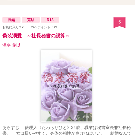
長編
完結
R18
5
お気に入り:
175
24h.ポイント：
21
偽装溺愛 ～社長秘書の誤算～
深冬 芽以
あらすじ 俵理人《たわらりひと》34歳、職業は秘書室長兼社長秘
書。 女は扱いやすく、身体の相性が良ければいい。 結婚なんて