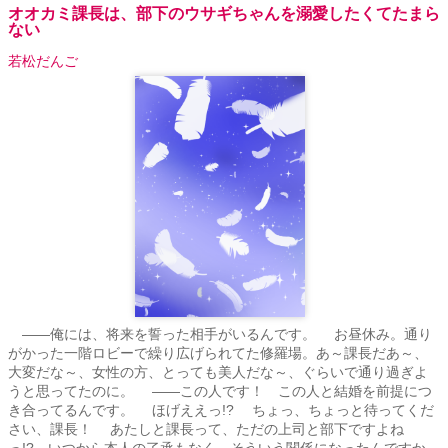
オオカミ課長は、部下のウサギちゃんを溺愛したくてたまら
ない
若松だんご
――俺には、将来を誓った相手がいるんです。 お昼休み。通り
がかった一階ロビーで繰り広げられてた修羅場。あ～課長だあ～、
大変だな～、女性の方、とっても美人だな～、ぐらいで通り過ぎよ
うと思ってたのに。 ――この人です！ この人と結婚を前提につ
き合ってるんです。 ほげええっ!? ちょっ、ちょっと待ってくだ
さい、課長！ あたしと課長って、ただの上司と部下ですよね
っ!? いつから本人の了承もなく、そういう関係になったんですか