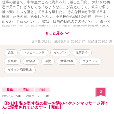
仕事の都合で、中学生のころに海外へ引っ越した日向。 大好きな初
恋の男の子にどうしても「さようなら」が言えなくて、教室で眠る
彼の頬にキスを落として日本を離れた。 そんな日向が仕事で日本に
帰国したその日、再会したのは、小学校から幼馴染の鮫川純平（さ
めかわ じゅんぺい）。 彼は、日向の初恋の男の子だった。 白バイ
隊員になっていた純平に助けられた日向は、純平の執着溺愛に絡め
取られ、気がつけば逃げ出せなくなっていて。 怒っていると思って
もっと見る
いた。 あんなキス、嫌だったのかなって。 なのに……。 「俺、お前
が好きすぎてお前以外じゃ勃たないんだ」 「ちゃんと死ぬまで責任
文字数 50,231
| 最終更新日 2026.7.17
| 登録日 2026.6.18
とってくれよな。可愛い、大好きな日向」 ──どろっどろの溺愛は、
あのデッドボールから始まった。 の、かも。 ※鮫川兄弟シリーズ最
恋愛
ハッピーエンド
イケメン
職業男子
新作です。
警察官
幼馴染
溺愛
溺愛/執着
エタニティ
女性向け恋愛R18
長編
完結
R18
2
お気に入り:
285
24h.ポイント：
49
【R-18】私を乱す彼の指～お隣のイケメンマッサージ師く
んに溺愛されています～【完結】