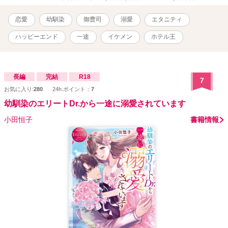
テル『ルガーディア』のオーナー ⭐︎ 17年ぶりに再会した幼なじみの
二人。 偶然の再会から一転、彼の一途な愛が溢れだす――。 ※他サ
恋愛
幼馴染
御曹司
溺愛
エタニティ
イトで公開している作品に追加・修正を加えて掲載しています。 タ
イトルも微妙に変更しています。
ハッピーエンド
一途
イケメン
ホテル王
長編
完結
R18
7
お気に入り:
280
24h.ポイント：
7
幼馴染のエリートDr.から一途に溺愛されています
小田恒子
書籍情報