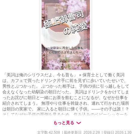
「美詞は俺のシリウスだよ、今も昔も」 ⭐︎ 保育士として働く美詞
は、カフェで買ったドリンク片手に前を見ずに歩いていたせいで、
男性とぶつかった。 ぶつかった相手は、子供の頃に引っ越しをして
会えなくなった幼馴染の朝日だった。 美詞はドリンクをかけてしま
ったお詫びに朝日と一緒にお茶を飲むことになるが、なぜか仕事を
紹介されてしまう。 無理やり仕事を斡旋され、連れて行かれた場所
は朝日の実家で。 家に入ると朝日に懐く子供。――その子は誰！？
そしてなぜか子供の面倒を見るため、住み込みのベビーシッターを
任されてしまう。 ⭐︎ 天河 美詞（あまかわみこと）（28）
もっと見る
amakawa mikoto 元家具屋の令嬢で音羽家のナニー 音羽 朝日（お
とわあさひ）（28） otowa asahi 音羽財閥御曹司でハーフ 五つ星ホ
文字数 42,508
| 最終更新日 2026.2.28
| 登録日 2026.1.30