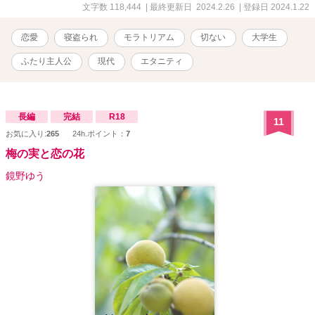
文字数 118,444
| 最終更新日 2024.2.26
| 登録日 2024.1.22
恋愛
寝盗られ
モラトリアム
切ない
大学生
ふたり主人公
現代
エタニティ
長編
完結
R18
11
お気に入り:
265
24h.ポイント：
7
梅の実と恋の花
鏡野ゆう