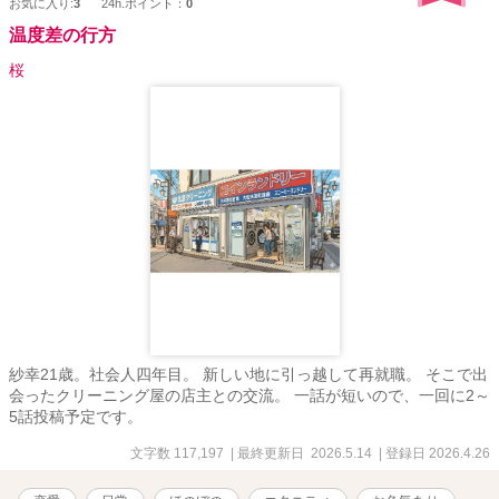
お気に入り:
3
24h.ポイント：
0
うと決めた。特に明確な理由があったわけではない。けれど、「あ
の場所」でなければ見つからない確かなものがあると信じたかった
温度差の行方
のかもしれない。自分の進路に対する迷いはもちろん、頭の片隅に
残るかすかな思い出が、次第に私を呼び寄せるようでもあった。
桜
あの日、もし私が違う道を選んでいたら—そう考えてしまうことが
ある。出会いはいつも偶然のようでいて、本当は必然なのかもしれ
ない。今までの人生で私は幾度となく選択を繰り返してきた。ここ
から先もきっとそうだろう。そしてそのすべての選択が重なり合
い、私自身の物語を形作っていくのだ。 これは、そんな私が「運
命のあの日」に戻り、もう一度自分を見つめ直していく物語。幼馴
染との再会が、私のこれからを大きく変えるなんて、そのときの私
はまだ知る由もなかった。
紗幸21歳。社会人四年目。 新しい地に引っ越して再就職。 そこで出
会ったクリーニング屋の店主との交流。 一話が短いので、一回に2～
5話投稿予定です。
文字数 117,197
| 最終更新日 2026.5.14
| 登録日 2026.4.26