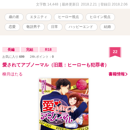
文字数 14,448
| 最終更新日 2018.2.21
| 登録日 2018.2.06
歳の差
エタニティ
ヒーロー視点
ヒロイン視点
恋愛
敬語男子
日常
ハッピーエンド
結婚
長編
完結
R18
22
お気に入り:
699
24h.ポイント：
0
愛されてアブノーマル（旧題：ヒーローも犯罪者）
柳月ほたる
書籍情報