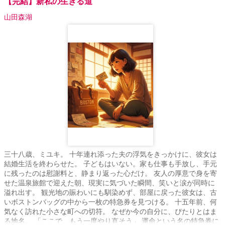
【完結】新私の生きる道
山田森湖
三十八歳、ミユキ。 十年連れ添った夫の浮気をきっかけに、彼女は
結婚生活を終わらせた。 子どもはいない。家も仕事も手放し、手元
に残ったのは慰謝料と、静まり返った心だけ。 友人の厚意で身を寄
せた温泉旅館で迎えた朝、現実に気づいた瞬間、笑いと涙が同時に
溢れ出す。 観光地の賑わいにも馴染めず、部屋に戻った彼女は、古
いボストンバッグの中から一枚の特急券を見つける。 十五年前、何
気なく訪れた小さな町への切符。 なぜか今の自分に、ぴたりとはま
る地名。 「ここで、もう一度やり直そう」 運命という名の特急券に