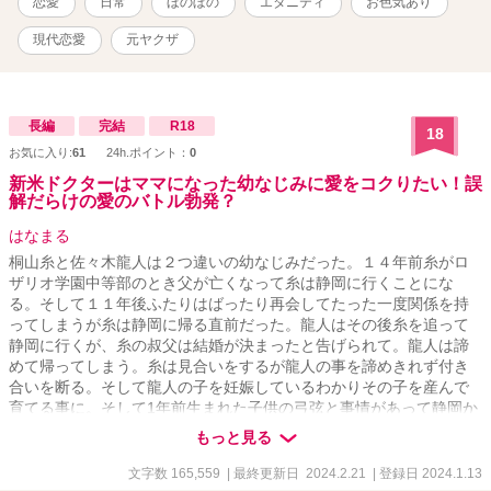
恋愛
日常
ほのぼの
エタニティ
お色気あり
現代恋愛
元ヤクザ
長編
完結
R18
18
お気に入り:
61
24h.ポイント：
0
新米ドクターはママになった幼なじみに愛をコクりたい！誤
解だらけの愛のバトル勃発？
はなまる
桐山糸と佐々木龍人は２つ違いの幼なじみだった。１４年前糸がロ
ザリオ学園中等部のとき父が亡くなって糸は静岡に行くことにな
る。そして１１年後ふたりはばったり再会してたった一度関係を持
ってしまうが糸は静岡に帰る直前だった。龍人はその後糸を追って
静岡に行くが、糸の叔父は結婚が決まったと告げられて。龍人は諦
めて帰ってしまう。糸は見合いをするが龍人の事を諦めきれず付き
合いを断る。そして龍人の子を妊娠しているわかりその子を産んで
育てる事に。そして1年前生まれた子供の弓弦と事情があって静岡か
ら神奈川に引っ越していた。ある日曜日弓弦が熱を出す。たまたま
もっと見る
当番医だった二階堂総合病院に行くと、そこで小児科医になった龍
人とばったり再会した。龍人は糸が離婚したと聞いてもう一度最初
文字数 165,559
| 最終更新日 2024.2.21
| 登録日 2024.1.13
からやり直したいと思った。糸も龍人が好きだが、弓弦を生んだ事