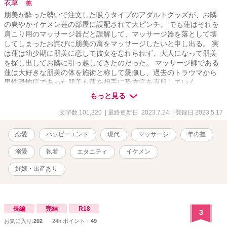
衣草 薫
朋美が酔った勢いで注文した吸うタイプのアダルトグッズが、お隣
の爽やかイケメン蓮の部屋に誤配されて大ピンチ。 でも蓮はそれを
肩こり用のマッサージ器だと誤解して、マッサージ器を落として壊
してしまったお詫びに朋美の肩をマッサージしたいと申し出る。 実
は蓮は幼少期に朋美に恋して彼女を忘れられず、大人になって朋美
を探し出してお隣に引っ越してきたのだった。 マッサージ師である
蓮は大好きな朋美の体を施術と称して愛撫し、過去のトラウマから
男性恐怖症であった朋美も蓮を相手に恐怖症を克服していく
が……。 セックスシーンには※、 ハレンチなシーンには☆をつけて
もっと見る
います。
文字数 101,320
| 最終更新日 2023.7.24
| 登録日 2023.5.17
恋愛
ハッピーエンド
現代
マッサージ
年の差
溺愛
執着
エタニティ
イケメン
妊娠・出産あり
長編
完結
R18
3
お気に入り:
202
24h.ポイント：
49