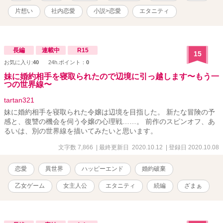
片想い
社内恋愛
小説>恋愛
エタニティ
長編
連載中
R15
15
お気に入り:
40
24h.ポイント：
0
妹に婚約相手を寝取られたので辺境に引っ越します〜もう一
つの世界線〜
tartan321
妹に婚約相手を寝取られた令嬢は辺境を目指した。 新たな冒険の予
感と、復讐の機会を伺う令嬢の心理戦……。 前作のスピンオフ、あ
るいは、別の世界線を描いてみたいと思います。
文字数 7,866
| 最終更新日 2020.10.12
| 登録日 2020.10.08
恋愛
異世界
ハッピーエンド
婚約破棄
乙女ゲーム
女主人公
エタニティ
続編
ざまぁ