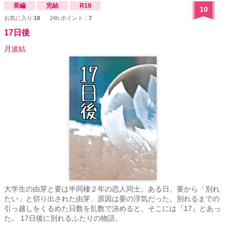
長編
完結
R18
10
お気に入り:
18
24h.ポイント：
7
17日後
月波結
大学生の由芽と要は半同棲２年の恋人同士。ある日、要から「別れ
たい」と切り出された由芽、原因は要の浮気だった。別れるまでの
引っ越しをくるめた日数を乱数で決めると、そこには『17』とあっ
た。 17日後に別れるふたりの物語。