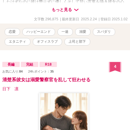
したはずなのに彼は懲りずに優しくそして甘い言葉を囁き彼女の心
を乱していく。 そんな彼となぜか職場でも上司と部下の関係となっ
もっと見る
てしまい、ますます理玖からの溺愛&嫉妬が止まらない。 振られた
はずの理玖が構わず陽葵に愛を囁き寵愛を向けるその訳は───。 百
文字数 296,875
| 最終更新日 2025.2.24
| 登録日 2025.1.02
瀬陽葵（ももせひまり） 26歳 株式会社forefront システムエンジ
ニア × 四ノ宮理玖（しのみやりく） 28歳 株式会社
恋愛
ハッピーエンド
一途
溺愛
スパダリ
forefront エンジニアチーフ ※表紙はニジジャーニーで制作してお
ります ※職業、仕事など詳しくないので温かい目でみていただきた
エタニティ
オフィスラブ
上司と部下
いです
長編
完結
R18
4
お気に入り:
84
24h.ポイント：
35
清楚系彼女は溺愛警察官を乱して狂わせる
日下 凛