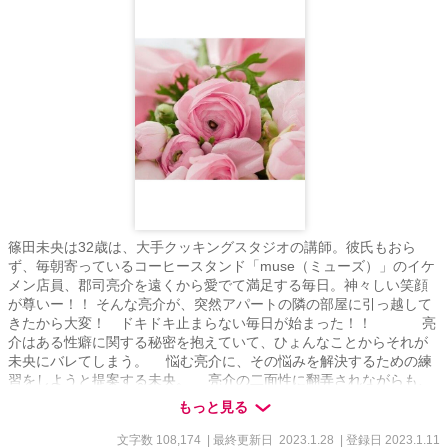
篠田未央は32歳は、大手クッキングスタジオの講師。彼氏もおら
ず、毎朝寄っているコーヒースタンド「muse（ミューズ）」のイケ
メン店員、郡司亮介を遠くから愛でて満足する毎日。神々しい笑顔
が尊いー！！ そんな亮介が、突然アパートの隣の部屋に引っ越して
きたから大変！ ドキドキ止まらない毎日が始まった！！ 亮
介はある性癖に関する秘密を抱えていて、ひょんなことからそれが
未央にバレてしまう。 悩む亮介に、その悩みを解決するための練
習をしようと提案する未央。 亮介の二面性に翻弄されながらも、
毎晩の甘い秘密の練習にとろける未央。どんどん好きの気持ちが大
もっと見る
きくなっていって……？ 亮介の性癖に付き合ううちに、その沼に
ずぶずぶとはまっていく未央。いろんなシュチュエーションであん
文字数 108,174
| 最終更新日 2023.1.28
| 登録日 2023.1.11