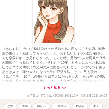
（あらすじ） かつて幼馴染だった兄弟の兄に恋をして大失恋。同級
生の弟によく励ましてもらったけど、背も低いし子供っぽい彼をと
ても恋愛対象には見れなかった。そんな時、兄弟の2人が両親の仕事
の関係で引っ越してしまう。 それから10年…社会人になった私は会
社でかつての幼馴染の兄弟の弟に出会ってしまう。 かつての子供っ
ぽさは抜け、随分大人になった彼に戸惑う私。そこに兄も現れて…
（見どころ） 10年もの長い月日で人はかわるもの！ それぞれの想い
が交錯し見た目も中身も変わる中、主人公の心がどう変化していく
のか見ていただけたら嬉しいです♪ 複雑な三角関係のゆくえをみて下
もっと見る
さったら嬉しいです！1話～8話完結です 背景設定など細かい内容に
つきましてはスルーして頂けますと幸いです
文字数 14,975
| 最終更新日 2023.10.04
| 登録日 2023.10.04
恋愛
青春
切ない
三角関係
幼馴染
キス