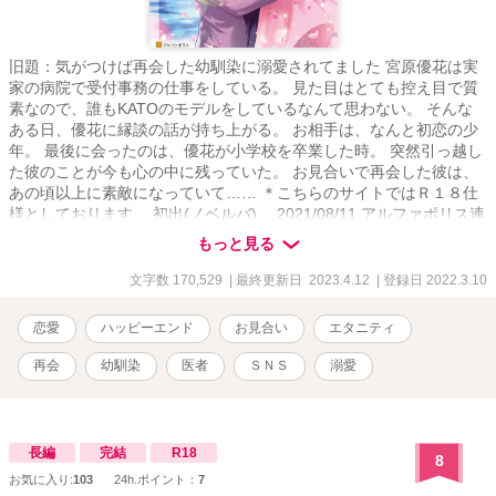
旧題：気がつけば再会した幼馴染に溺愛されてました 宮原優花は実
家の病院で受付事務の仕事をしている。 見た目はとても控え目で質
素なので、誰もKATOのモデルをしているなんて思わない。 そんな
ある日、優花に縁談の話が持ち上がる。 お相手は、なんと初恋の少
年。 最後に会ったのは、優花が小学校を卒業した時。 突然引っ越し
た彼のことが今も心の中に残っていた。 お見合いで再会した彼は、
あの頃以上に素敵になっていて…… ＊こちらのサイトではＲ１８仕
様としております。 初出(ノベルバ) 2021/08/11 アルファポリス連
載開始日 2022/03/10 ムーンライトノベルズさんにも同時転載始め
もっと見る
ました。 完結日 2022/05/23 ＊この作品は2023/04アルファポリス
エタニティブックスさまより書籍化されるため、他サイトの投稿は
文字数 170,529
| 最終更新日 2023.4.12
| 登録日 2022.3.10
引き下げております。 ＊表紙絵、作品の無断転載はご遠慮下さい。
恋愛
ハッピーエンド
お見合い
エタニティ
再会
幼馴染
医者
ＳＮＳ
溺愛
長編
完結
R18
8
お気に入り:
103
24h.ポイント：
7