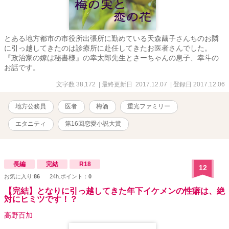
とある地方都市の市役所出張所に勤めている天森繭子さんちのお隣
に引っ越してきたのは診療所に赴任してきたお医者さんでした。
『政治家の嫁は秘書様』の幸太郎先生とさーちゃんの息子、幸斗の
お話です。
文字数 38,172
| 最終更新日 2017.12.07
| 登録日 2017.12.06
地方公務員
医者
梅酒
重光ファミリー
エタニティ
第16回恋愛小説大賞
長編
完結
R18
12
お気に入り:
86
24h.ポイント：
0
【完結】となりに引っ越してきた年下イケメンの性癖は、絶
対にヒミツです！？
高野百加