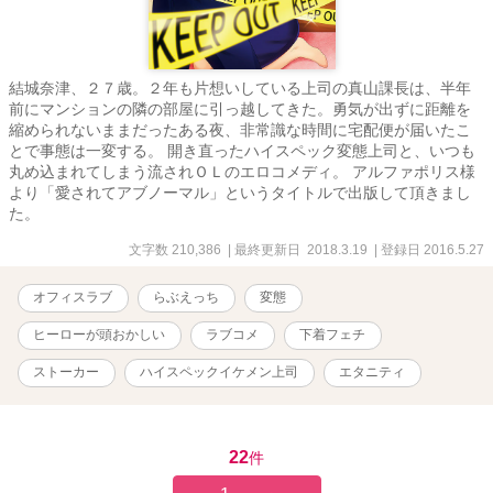
結城奈津、２７歳。２年も片想いしている上司の真山課長は、半年
前にマンションの隣の部屋に引っ越してきた。勇気が出ずに距離を
縮められないままだったある夜、非常識な時間に宅配便が届いたこ
とで事態は一変する。 開き直ったハイスペック変態上司と、いつも
丸め込まれてしまう流されＯＬのエロコメディ。 アルファポリス様
より「愛されてアブノーマル」というタイトルで出版して頂きまし
た。
文字数 210,386
| 最終更新日 2018.3.19
| 登録日 2016.5.27
オフィスラブ
らぶえっち
変態
ヒーローが頭おかしい
ラブコメ
下着フェチ
ストーカー
ハイスペックイケメン上司
エタニティ
22
件