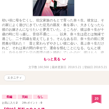
幼い頃に母を亡くし、伯父家族のもとで育った奈々生。彼女は、そ
の家によく遊びにきていた従兄の親友・奏を慕い、大きくなったら
彼のお嫁さんになりたいと夢見ていた。ところが、彼は奈々生が十
歳の時に引っ越し、音信不通に……。以来、奈々生は恋とは無縁で
過ごし、二十四歳を迎えてしまう。そんなある日、奈々生の前に突
然奏が現れた！ 昔と変わらずやさしい彼に会い、喜ぶ奈々生だけ
れど、それは束の間の幸せで、運命を恨むことになる。なんと彼
は、自分を捨てた父の義理の娘と婚約していたのだ。彼はもう、絶
対に好きになってはいけない相手。それなのに、溢れ出した愛しさ
もっと見る
は止まらなくて――？
文字数 160,568
| 最終更新日 2018.5.21
| 登録日 2018.5.21
エタニティ
長編
完結
なし
20
お気に入り:
2
24h.ポイント：
0