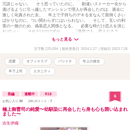
冗談じゃない。 そう思っていたのに。 勘違いストーカー女から
逃げるように引っ越したマンションで理人が再会したのは、過去に
激しく叱責された女。 年上で子持ちのデキる女なんて面倒くさい
ばかりなのに、つい関わらずにはいられない。 そして、互いの利
害の一致のため、偽装恋人関係となる。 必要な時だけ恋人を演じ
ればいい。 それだけのはずが……。 「偽装でも、恋人だろ？」
彼女の甘い香りに惹き寄せられて、抗えない――。
もっと見る
文字数 225,054
| 最終更新日 2024.1.27
| 登録日 2023.7.26
恋愛
オフィスラブ
バツイチ
年上の彼女
年下上司
エタニティ
長編
連載中
R18
6
お気に入り:
30
24h.ポイント：
7
極上御曹司の純愛〜幼馴染に再会したら身も心も囲い込まれ
ました〜
吉生伊織