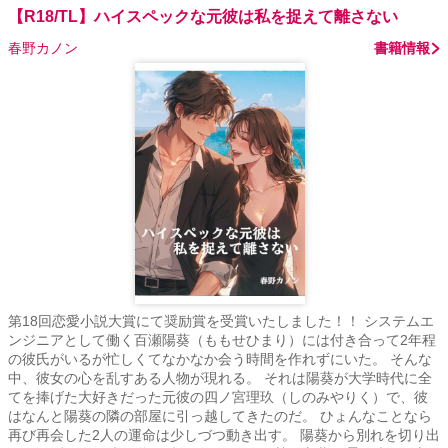
【R18/TL】ハイスペックな元彼は私を捉えて離さない
春野カノン
書籍情報
第18回恋愛小説大賞にて奨励賞を受賞いたしました！！ システムエ
ンジニアとして働く百瀬陽葵（ももせひまり）には付き合って2年程
の彼氏がいるが忙しくてなかなか会う時間を作れずにいた。 そんな
中、彼女の心を乱すある人物が現れる。 それは陽葵が大学時代に全
てを捧げた大好きだった元彼の四ノ宮理玖（しのみやりく）で、彼
はなんと陽葵の隣の部屋に引っ越してきたのだ。 ひょんなことなら
再び再会した2人の運命は少しづつ動き出す。 陽葵から別れを切り出