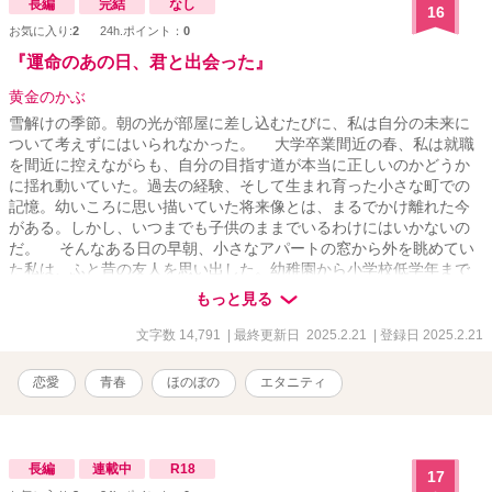
長編
完結
なし
16
お気に入り:
2
24h.ポイント：
0
『運命のあの日、君と出会った』
黄金のかぶ
雪解けの季節。朝の光が部屋に差し込むたびに、私は自分の未来に
ついて考えずにはいられなかった。 大学卒業間近の春、私は就職
を間近に控えながらも、自分の目指す道が本当に正しいのかどうか
に揺れ動いていた。過去の経験、そして生まれ育った小さな町での
記憶。幼いころに思い描いていた将来像とは、まるでかけ離れた今
がある。しかし、いつまでも子供のままでいるわけにはいかないの
だ。 そんなある日の早朝、小さなアパートの窓から外を眺めてい
た私は、ふと昔の友人を思い出した。幼稚園から小学校低学年まで
ずっと一緒だった彼。いつも隣にいて、よくケンカをしたり大笑い
もっと見る
したりして過ごしていたはずなのに、いつの間にかお互いの家族の
事情で引っ越し、それっきり疎遠になっていた。記憶の片隅から呼
文字数 14,791
| 最終更新日 2025.2.21
| 登録日 2025.2.21
び起こされるその姿はあまりにも淡く、まるで蜃気楼のように消え
入りそうだった。 しかし、その朝はなぜかやけにその彼—奏太の
恋愛
青春
ほのぼの
エタニティ
ことが頭から離れなかった。名前を思い出すと、胸に切なさとも懐
かしさともつかない、不思議な感情が生まれる。彼はいま、どこで
何をしているのだろう。私と同じように大学生になっているのか、
あるいはもう働いているのか—そんなことをぼんやりと考えてい
長編
連載中
R18
17
た。 私は来月から始まる新しい生活の前に、地元へ一度帰省しよ