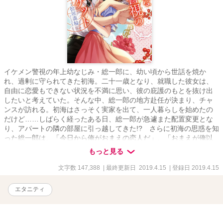
イケメン警視の年上幼なじみ・総一郎に、幼い頃から世話を焼か
れ、過剰に守られてきた初海。二十一歳となり、就職した彼女は、
自由に恋愛もできない状況を不満に思い、彼の庇護のもとを抜け出
したいと考えていた。そんな中、総一郎の地方赴任が決まり、チャ
ンスが訪れる。初海はさっそく実家を出て、一人暮らしを始めたの
だけど……しばらく経ったある日、総一郎が急遽また配置変更とな
り、アパートの隣の部屋に引っ越してきた!? さらに初海の思惑を知
った総一郎は、「今日から俺がおまえの恋人だ」、「おまえが俺以
外の男を好きになるわけがない」と超俺様な態度で、まさかの愛の
もっと見る
告白をして――？
文字数 147,388
| 最終更新日 2019.4.15
| 登録日 2019.4.15
エタニティ