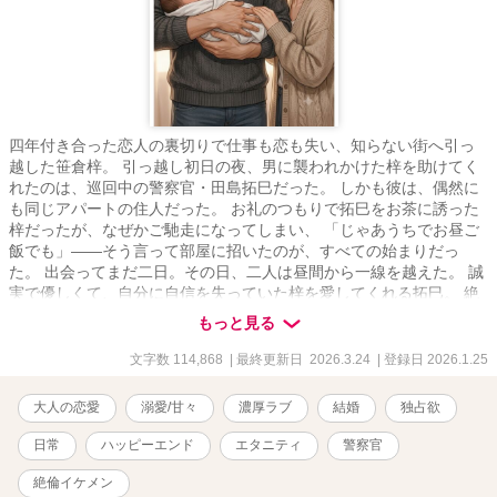
四年付き合った恋人の裏切りで仕事も恋も失い、知らない街へ引っ
越した笹倉梓。 引っ越し初日の夜、男に襲われかけた梓を助けてく
れたのは、巡回中の警察官・田島拓巳だった。 しかも彼は、偶然に
も同じアパートの住人だった。 お礼のつもりで拓巳をお茶に誘った
梓だったが、なぜかご馳走になってしまい、 「じゃあうちでお昼ご
飯でも」――そう言って部屋に招いたのが、すべての始まりだっ
た。 出会ってまだ二日。その日、二人は昼間から一線を越えた。 誠
実で優しくて、自分に自信を失っていた梓を愛してくれる拓巳。 絶
倫気味な拓巳に愛されるうち、梓も自分の欲望に目覚めていく。 気
もっと見る
づけば週の半分以上を一緒に過ごし、 いつの間にか、拓巳のいない
生活には戻れなくなっていた。 これは、身体から始まった関係が、
文字数 114,868
| 最終更新日 2026.3.24
| 登録日 2026.1.25
一緒に食事をして、同じ部屋で眠って、生活を重ねるうちに、 やが
て結婚へと続いていく話。 ――大人の溺愛生活恋愛。 ムーンライト
大人の恋愛
溺愛/甘々
濃厚ラブ
結婚
独占欲
ノベルズにも改稿しながら投稿しています。 そちらのほうは、R18
濃度高めにしていく予定です。 【R18表現が入る回には※表記があ
日常
ハッピーエンド
エタニティ
警察官
ります】 表紙画像は作者自作のAI画像です。
絶倫イケメン