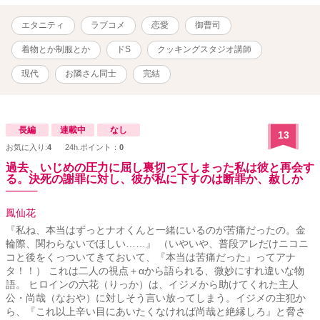
なことやこんなことを楽しむふたりのお話です。 ※ この物語はフィ
クションであり、実在の人物・団体とは一切関係ありません エブ
エタニティ
ラブコメ
恋愛
御曹司
リスタ様で連載していたものを、改題して転載しています。
着物とか制服とか
ドS
クッキングスタジオ講師
現代
お隣さん同士
完結
長編
連載中
なし
13
お気に入り:
4
24h.ポイント：
0
過去、いじめの圧力に屈し裏切ってしまった私は彼と再会す
る。決死の謝罪に対し、彼が私に下すのは断罪か、赦しか
────
鳳仙花
『私ね、本当はずっとナオくんと一緒にいるのが苦痛だったの。金
輪際、関わらないでほしい……』 （いやいや、普段アレだけニコニ
コと後をくっついてきておいて、『本当は苦痛だった』ってアナ
タ！！） これは二人の視点＋αから語られる、微妙にすれ違いな物
語。 ヒロインの六花（りっか）は、イジメから助けてくれた主人
公・尚哉（なおや）に対しそう言い放ってしまう。イジメの主犯か
ら、『これ以上辛い目にあいたくなければ尚哉と絶縁しろ』と脅さ