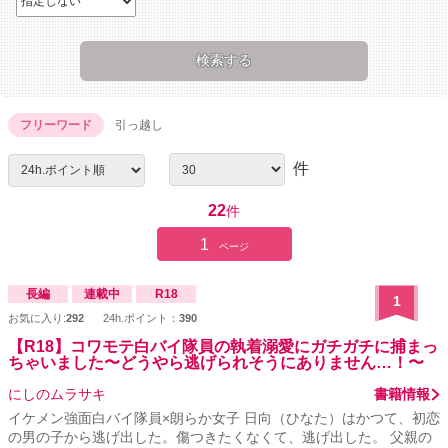
フリーワード
引っ越し
件
22
件
1
ページ
長編
連載中
R18
1
お気に入り:
292
24h.ポイント：
390
【R18】コワモテ白バイ隊員の執着溺愛にガチガチに捕まっ
ちゃいました〜どうやら逃げられそうにありません…！〜
にしのムラサキ
書籍情報
イケメン強面白バイ隊員×朗らか女子 日向（ひなた）はかつて、初恋
の男の子から逃げ出した。傷つきたくなくて、逃げ出した。 父親の