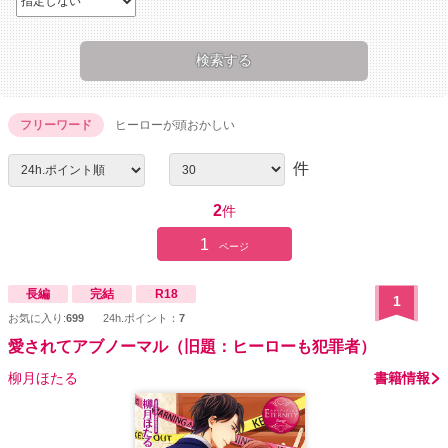
フリーワード
ヒーローが頭おかしい
件
2
件
1
ページ
長編
完結
R18
1
お気に入り:
699
24h.ポイント：
7
愛されてアブノーマル（旧題：ヒーローも犯罪者）
柳月ほたる
書籍情報