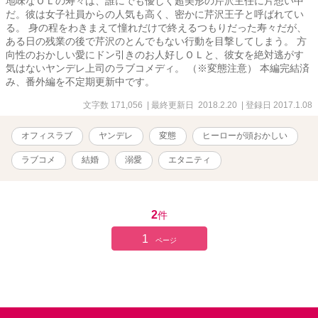
地味なＯＬの寿々は、誰にでも優しく超美形の芹沢主任に片想い中
だ。彼は女子社員からの人気も高く、密かに芹沢王子と呼ばれてい
る。 身の程をわきまえて憧れだけで終えるつもりだった寿々だが、
ある日の残業の後で芹沢のとんでもない行動を目撃してしまう。 方
向性のおかしい愛にドン引きのお人好しＯＬと、彼女を絶対逃がす
気はないヤンデレ上司のラブコメディ。 （※変態注意） 本編完結済
み、番外編を不定期更新中です。
文字数 171,056
| 最終更新日 2018.2.20
| 登録日 2017.1.08
オフィスラブ
ヤンデレ
変態
ヒーローが頭おかしい
ラブコメ
結婚
溺愛
エタニティ
2
件
1
ページ