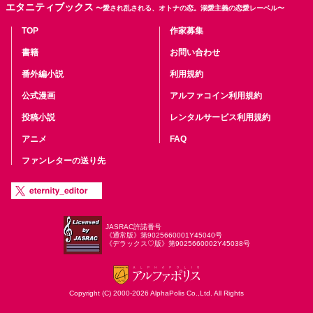
エタニティブックス
〜愛され乱される、オトナの恋。溺愛主義の恋愛レーベル〜
TOP
作家募集
書籍
お問い合わせ
番外編小説
利用規約
公式漫画
アルファコイン利用規約
投稿小説
レンタルサービス利用規約
アニメ
FAQ
ファンレターの送り先
JASRAC許諾番号
《通常版》第9025660001Y45040号
《デラックス♡版》第9025660002Y45038号
Copyright (C) 2000-2026 AlphaPolis Co.,Ltd. All Rights