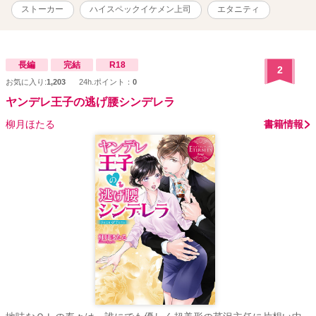
ストーカー
ハイスペックイケメン上司
エタニティ
長編
完結
R18
2
お気に入り:
1,203
24h.ポイント：
0
ヤンデレ王子の逃げ腰シンデレラ
柳月ほたる
書籍情報