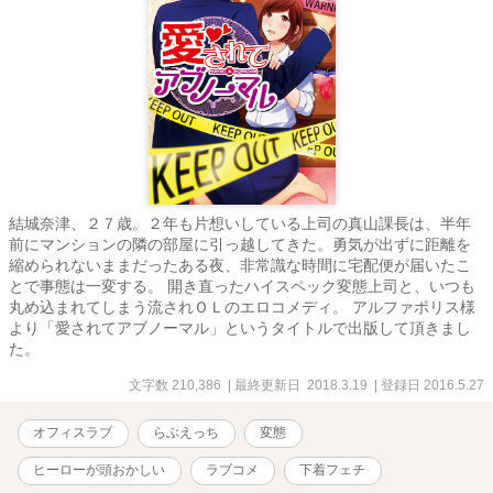
結城奈津、２７歳。２年も片想いしている上司の真山課長は、半年
前にマンションの隣の部屋に引っ越してきた。勇気が出ずに距離を
縮められないままだったある夜、非常識な時間に宅配便が届いたこ
とで事態は一変する。 開き直ったハイスペック変態上司と、いつも
丸め込まれてしまう流されＯＬのエロコメディ。 アルファポリス様
より「愛されてアブノーマル」というタイトルで出版して頂きまし
た。
文字数 210,386
| 最終更新日 2018.3.19
| 登録日 2016.5.27
オフィスラブ
らぶえっち
変態
ヒーローが頭おかしい
ラブコメ
下着フェチ