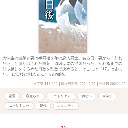
大学生の由芽と要は半同棲２年の恋人同士。ある日、要から「別れ
たい」と切り出された由芽、原因は要の浮気だった。別れるまでの
引っ越しをくるめた日数を乱数で決めると、そこには『17』とあっ
た。 17日後に別れるふたりの物語。
文字数 118,444
| 最終更新日 2024.2.26
| 登録日 2024.1.22
恋愛
寝盗られ
モラトリアム
切ない
大学生
ふたり主人公
現代
エタニティ
1