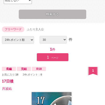
フリーワード
ふたり主人公
件
1
件
1
ページ
長編
完結
R18
1
お気に入り:
18
24h.ポイント：
0
17日後
月波結