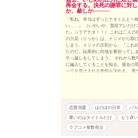
再会する。決死の謝罪に対し
か、赦しか────
『私ね、本当はずっとナオくんと一
い……』 （いやいや、普段アレだけ
た』ってアナタ！！） これは二人の
の六花（りっか）は、イジメから助
しまう。イジメの主犯から、『これ
たのだ。結果的に尚哉を裏切ってし
引っ越しをしてしまう。 それから数
に編入してくることを知る。過去の
べてを受け入れる覚悟を決める。 果
して、よくある幼馴染み絶縁ざまぁ
系。ヒロインの方は悲観的で、奴隷
恋愛溺愛
ほのぼの日常
バカ
重いのはタイトルだけ
もう遅い
ラブコメ複数視点