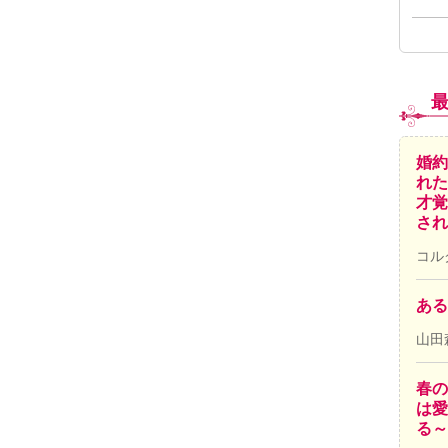
婚約
れた
才覚
され
コル
ある
山田
春の
は愛
る～