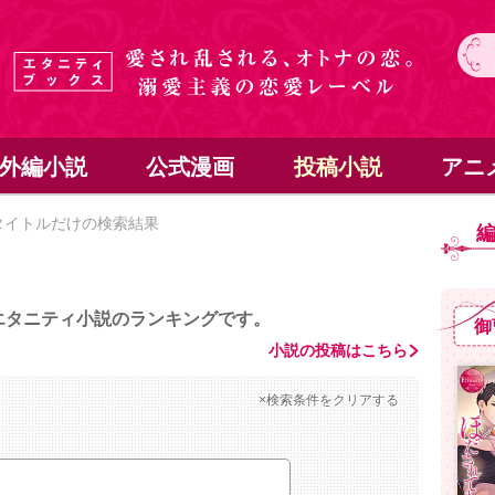
外編小説
公式漫画
投稿小説
アニ
タイトルだけの検索結果
エタニティ小説のランキングです。
御
小説の投稿はこちら
×検索条件をクリアする