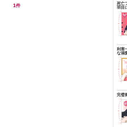
死亡
1
件
羽目
利害
な溺
完璧