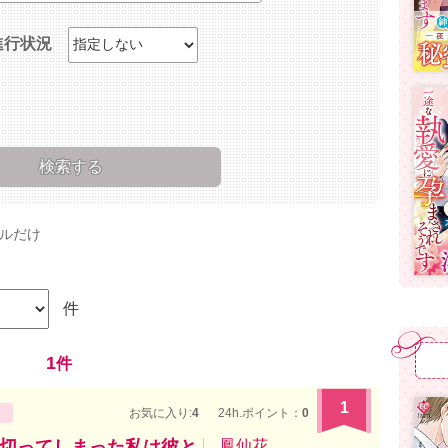
進行状況
ルだけ
件
1
件
1
お気に入り:
4
24h.ポイント：
0
切ってしまった私は彼と
鳳仙花