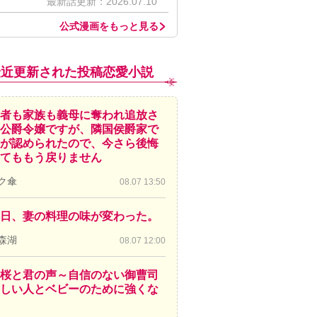
最新話更新：2026.07.10
公式漫画をもっと見る
最近更新された投稿恋愛小説
者も家族も義母に奪われ追放さ
公爵令嬢ですが、隣国侯爵家で
が認められたので、今さら後悔
てももう戻りません
ク傘
08.07 13:50
日、妻の料理の味が変わった。
森湖
08.07 12:00
桜と君の声～自信のない御曹司
しい人とベビーのために強くな