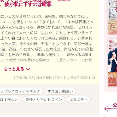
、彼が私に下すのは断罪
緒にいるのが苦痛だったの。金輪際、関わらないでほし
ニコニコと後をくっついてきておいて、『本当は苦痛だっ
視点＋αから語られる、微妙にすれ違いな物語。 ヒロイン
けてくれた主人公・尚哉（なおや）に対しそう言い放って
以上辛い目にあいたくなければ尚哉と絶縁しろ』と脅され
まった六花。その次の日、謝ることもできずに尚哉一家は
年後。高校二年にまで成長した六花は、尚哉が自分の高校
罪深さを改めて自覚し、断罪も無視も……裁かれる結果す
たして彼女に待ち受ける審判は── ※重たいタイトルに反
でも今さらもう遅いでもありません。むしろ激甘コメディ
もっと見る
になってでも断罪ざまぁをされる気マンマンですが。
文字数 78,402 | 最終更新日 2022.1.11 | 登録日 2022.1.10
ップル？コメディギャグ
すれ違い勘違い
はずがない
責任とりたいヒロイン
エタニティ