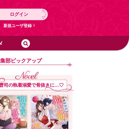
ログイン
新規ユーザ登録
メ
編集部ピックアップ
曹司の執着溺愛で骨抜きに…♡