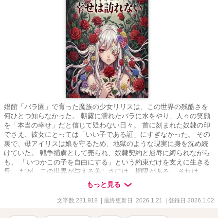
娼館「バラ園」で育った魔族の少女リリスは、この世界の残酷さを
何ひとつ知らなかった。 朝露に濡れたバラに水をやり、人々の笑顔
を「本当の幸せ」だと信じて疑わない日々。 首に刻まれた奴隷の印
でさえ、彼女にとっては「いい子である証」にすぎなかった。 その
裏で、母アイリスは娘を守るため、地獄のような現実に身を沈め続
けていた。 戦争捕虜として売られ、奴隷契約と屈辱に縛られながら
も、 「いつかこの子を自由にする」という約束だけを支えに生きる
母。 だが、この世界が与える美しさには、期限がある。 それは――
リリスが“商品”として納品される、その日まで。 裏切られ、すべて
もっと見る
を失いながらも、命を賭して娘を逃がそうとする母。 そして母を救
うため、自ら進んで娼婦へと堕ちていくリリス。 穢れた血を引く者
文字数 231,918
| 最終更新日 2026.1.21
| 登録日 2026.1.02
に、救済は用意されていない。 涙は価値にならず、犠牲は報われ
ず、 愛はただ、利用されるだけだ。 魔族は人類の敵。 敵の子供もま