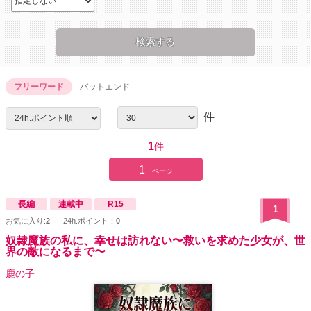
フリーワード
バットエンド
件
1
件
1
ページ
長編
連載中
R15
1
お気に入り:
2
24h.ポイント：
0
奴隷魔族の私に、幸せは訪れない〜救いを求めた少女が、世
界の敵になるまで〜
鹿の子