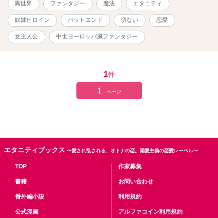
異世界
ファンタジー
魔法
エタニティ
た、敵。 敵である限り、正義は来ない。 敵である限り、裏切りは当
然。 敵である限り、どんな選択も罪になる。 これは、 生まれた時点
奴隷ヒロイン
バットエンド
切ない
恋愛
ですべてが決まっていた少女と、 本当の愛を求め続ける物語であ
る。
女主人公
中世ヨーロッパ風ファンタジー
1
件
1
ページ
エタニティブックス
〜愛され乱される、オトナの恋。溺愛主義の恋愛レーベル〜
TOP
作家募集
書籍
お問い合わせ
番外編小説
利用規約
公式漫画
アルファコイン利用規約