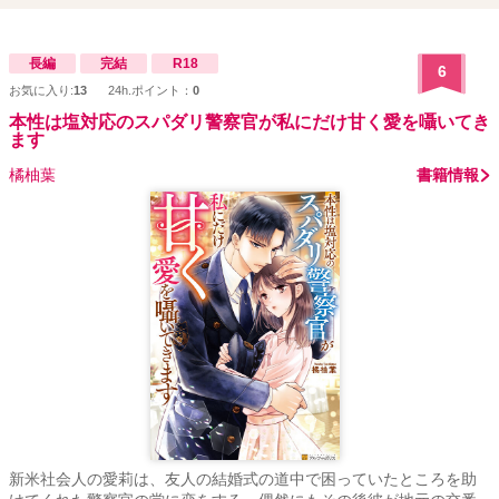
長編
完結
R18
6
お気に入り:
13
24h.ポイント：
0
本性は塩対応のスパダリ警察官が私にだけ甘く愛を囁いてき
ます
橘柚葉
書籍情報
新米社会人の愛莉は、友人の結婚式の道中で困っていたところを助