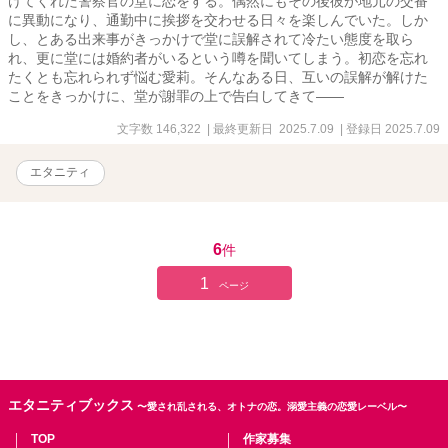
けてくれた警察官の堂に恋をする。偶然にもその後彼が地元の交番
に異動になり、通勤中に挨拶を交わせる日々を楽しんでいた。しか
し、とある出来事がきっかけで堂に誤解されて冷たい態度を取ら
れ、更に堂には婚約者がいるという噂を聞いてしまう。初恋を忘れ
たくとも忘れられず悩む愛莉。そんなある日、互いの誤解が解けた
ことをきっかけに、堂が謝罪の上で告白してきて――
文字数 146,322
| 最終更新日 2025.7.09
| 登録日 2025.7.09
エタニティ
6
件
1
ページ
エタニティブックス
〜愛され乱される、オトナの恋。溺愛主義の恋愛レーベル〜
TOP
作家募集