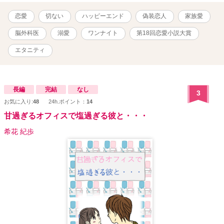
のだろう。 優しさを見せられる度に 想いが溢れ出しそうになってし
まう） 少し切なくて、ほっこり出来るラブストーリーです。
恋愛
切ない
ハッピーエンド
偽装恋人
家族愛
脳外科医
溺愛
ワンナイト
第18回恋愛小説大賞
エタニティ
長編
完結
なし
3
お気に入り:
48
24h.ポイント：
14
甘過ぎるオフィスで塩過ぎる彼と・・・
希花 紀歩