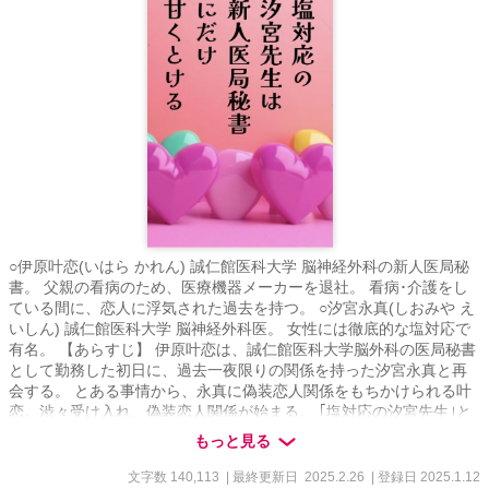
を案内し、あるものを見せ――。 「つまり、『初めまして、あなた
の推しです』って事っすね。配信、いつも聴いてくれてありがとな
――Rinさん。俺、ずっと会いたかった。俺は、――凛子さんとシた
い。凛子さんは？ 俺に、抱かれたくないですか？」 これまでずっ
と塩対応だった部下。 彼には秘密の顔があった。彼は、凛子の推
し、イケボ配信者で！？ 第18回らぶドロップス恋愛小説コンテスト
応募落選後、 R18シーンを中心に改稿しこちらで連載→完結済み
（5/31（日））
○伊原叶恋(いはら かれん) 誠仁館医科大学 脳神経外科の新人医局秘
書。 父親の看病のため、医療機器メーカーを退社。 看病･介護をし
ている間に、恋人に浮気された過去を持つ。 ○汐宮永真(しおみや え
いしん) 誠仁館医科大学 脳神経外科医。 女性には徹底的な塩対応で
有名。 【あらすじ】 伊原叶恋は、誠仁館医科大学脳外科の医局秘書
として勤務した初日に、過去一夜限りの関係を持った汐宮永真と再
会する。 とある事情から、永真に偽装恋人関係をもちかけられる叶
恋。渋々受け入れ、偽装恋人関係が始まる。 ｢塩対応の汐宮先生｣と
呼ばれる永真だが、叶恋にだけは甘く、大人の包容力で包み込む。
もっと見る
そして叶恋も次第に強く惹かれるように……。 （この人はどうして
もいつも私が大切にしているものを、 同じように大切にしてくれる
文字数 140,113
| 最終更新日 2025.2.26
| 登録日 2025.1.12