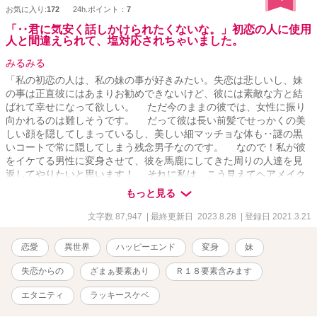
お気に入り:
172
24h.ポイント：
7
「‥君に気安く話しかけられたくないな。」初恋の人に使用
人と間違えられて、塩対応されちゃいました。
みるみる
「私の初恋の人は、私の妹の事が好きみたい。失恋は悲しいし、妹
の事は正直彼にはあまりお勧めできないけど、彼には素敵な方と結
ばれて幸せになって欲しい。 ただ今のままの彼では、女性に振り
向かれるのは難しそうです。 だって彼は長い前髪でせっかくの美
しい顔を隠してしまっているし、美しい細マッチョな体も‥謎の黒
いコートで常に隠してしまう残念男子なのです。 なので！私が彼
をイケてる男性に変身させて、彼を馬鹿にしてきた周りの人達を見
返してやりたいと思います！ それに私は、こう見えてヘアメイク
の腕はプロ級ですの。だってお義母様と妹の美しさも実は私の‥‥
もっと見る
おっと、もうこれ以上は言えません。とにかく私の腕にかかれば誰
だって素敵になれてしまうのです！ だから勇気を出して初めて自
文字数 87,947
| 最終更新日 2023.8.28
| 登録日 2021.3.21
分から彼に話しかけたのに‥。 「‥君はここの使用人かい。俺の恋
を実らせてたいから、手伝わせて欲しいだって？‥君みたいな失礼
恋愛
異世界
ハッピーエンド
変身
妹
な使用人は見た事がない！この事は侯爵に報告するから覚悟してお
け。 それと‥君は鏡を見た事があるのかい？僕の容姿をとやかく言
失恋からの
ざまぁ要素あり
Ｒ１８要素含みます
う前に、君こそ自分のその無様な容姿をしっかりと自覚すべきで
は？」 と彼に大声で怒鳴られてしまいました。おまけに自分の容
エタニティ
ラッキースケベ
姿も貶された気がします。‥でも、彼にこうして近づけたのがとて