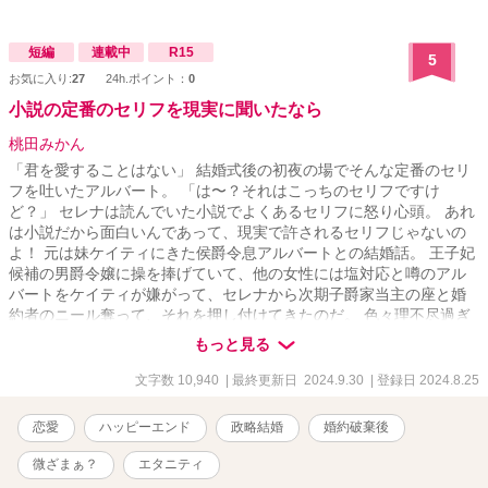
も嬉しい！ ルモンド侯爵家のエリーゼはこうして今日も初恋の
彼グスタフ卿に対してめげずに話しかけ続けた結果‥ 「あれ‥私っ
てば何故グスタフ卿と裸で抱き合って寝ていたの？えっ、全然覚え
短編
連載中
R15
5
がないんだけど‥！」 何故かいつの間にか彼と懇ろな仲になって
お気に入り:
27
24h.ポイント：
0
しまっていました。 ※不定期更新です。更新の日にちがあきすぎた
小説の定番のセリフを現実に聞いたなら
らごめんなさい。
桃田みかん
「君を愛することはない」 結婚式後の初夜の場でそんな定番のセリ
フを吐いたアルバート。 「は〜？それはこっちのセリフですけ
ど？」 セレナは読んでいた小説でよくあるセリフに怒り心頭。 あれ
は小説だから面白いんであって、現実で許されるセリフじゃないの
よ！ 元は妹ケイティにきた侯爵令息アルバートとの結婚話。 王子妃
候補の男爵令嬢に操を捧げていて、他の女性には塩対応と噂のアル
バートをケイティが嫌がって、セレナから次期子爵家当主の座と婚
約者のニール奪って、それを押し付けてきたのだ。 色々理不尽過ぎ
て、セレナはぷっつん切れてしまった。
もっと見る
文字数 10,940
| 最終更新日 2024.9.30
| 登録日 2024.8.25
恋愛
ハッピーエンド
政略結婚
婚約破棄後
微ざまぁ？
エタニティ