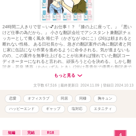
24時間二人きりで甘～い💕お仕事！？ 『膝の上に座って。』『悪い
けど仕事の為だから。』 小さな翻訳会社でアシスタント兼翻訳チェ
ッカーとして働く風永 唯仁子（かざなが ゆにこ）(26)は頼まれると
断れない性格。 ある日社長から、急ぎの翻訳案件の為に翻訳者と同
じ家に缶詰になり作業を進めるように命令される。気が進まないも
のの、この案件を無事仕上げることが出来れば憧れていた翻訳コー
ディネーターになれると言われ、頑張ろうと心を決める。 しかし翻
訳者・若泉 透葵（わかいずみ とき）(28)は美青年で優秀な翻訳者で
あるが何を考えているのかわからない。 彼のベッドが置かれた部屋
もっと見る
で二人きりで甘い恋愛シミュレーションゲームの翻訳を進めるが、
透葵は翻訳の参考にする為と言って、唯仁子にあれやこれやのスキ
文字数 67,516
| 最終更新日 2024.11.09
| 登録日 2024.10.13
ンシップをしてきて・・・！？ 過去の恋愛のトラウマから仕事関係
の人と恋愛関係になりたくない唯仁子と、恋愛はくだらないものだ
恋愛
オフィスラブ
同居
同棲
胸キュン
と思っている透葵だったが・・・。 ＊導入部分は説明部分が多く退
屈かもしれませんが、この物語に必要な部分なので、こらえて読み
ハッピーエンド
ギャップ
塩対応
エタニティ
進めて頂けると有り難いです。 ＜表紙イラスト＞ 男女：わかめサロ
ンパス様 背景：アート宇都宮様
短編
完結
R18
4