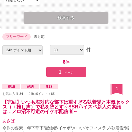
フリーワード
塩対応
件
6
件
1
ページ
長編
完結
R18
1
お気に入り:
34
24h.ポイント：
85
【完結】いつも塩対応な部下は重すぎる執着愛と本気セック
ス（＋推し声）で私を堕とす～SSRハイスペ新人の素顔
は…メロ沼不可避のイケボ配信者～
あさば
今作の要素：年下部下/配信者/イケボ/メロい/オフィスラブ/執着愛/溺