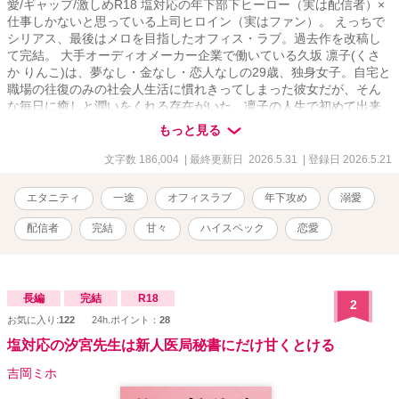
愛/ギャップ/激しめR18 塩対応の年下部下ヒーロー（実は配信者）×
仕事しかないと思っている上司ヒロイン（実はファン）。 えっちで
シリアス、最後はメロを目指したオフィス・ラブ。過去作を改稿し
て完結。 大手オーディオメーカー企業で働いている久坂 凛子(くさ
か りんこ)は、夢なし・金なし・恋人なしの29歳、独身女子。自宅と
職場の往復のみの社会人生活に慣れきってしまった彼女だが、そん
な毎日に癒しと潤いをくれる存在がいた。凛子の人生で初めて出来
た推し≪イケメンボイスで人気の配信者≫KANATA。 彼の声をご褒
もっと見る
美に、何とか自分を保っている。 職場で主任になり初めて新人の教
育係を任され、同じ部署に配属された新入社員、芦谷 奏汰（あしや
文字数 186,004
| 最終更新日 2026.5.31
| 登録日 2026.5.21
そうた）に世代間ギャップで悩まされる毎日。 ある日、彼が社会人
の常識『ホウレンソウ』を自分にしなかったことで、あるミスが発
エタニティ
一途
オフィスラブ
年下攻め
溺愛
覚し、凛子は彼を初めて強く叱責する。凛子に『テキトーに仕事を
している』と言われ、本気で怒った彼がオフィスを出て行ってしま
配信者
完結
甘々
ハイスペック
恋愛
ったことで、物語は大きく動き出す。 初めて二人で飲みに行った
夜、普段の塩対応ではなく優しくあたたかな声で話す彼に、一緒に
いて安心感を覚える自分自身に凛子の中で育っていたある疑惑が、
確信へと変わっていって――？ 「……あ、あの。芦谷くんってもし
長編
完結
R18
2
かして」 ――芦谷くんが、KANATA……なの？ 「え、ここ、ど
お気に入り:
122
24h.ポイント：
28
こ……！？」 ――っていうか、何で私の隣に彼が、芦谷くんが！？
見知らぬ部屋のベッドで目を覚ました時、隣にいたのは部下の芦谷
塩対応の汐宮先生は新人医局秘書にだけ甘くとける
で――！？ 状況が飲み込みきれない凛子に彼が言った。 「その様子
吉岡ミホ
じゃ、昨夜の事、何にも覚えてないっすよね？」 酒に酔ってうっか
り部下の芦谷と寝てしまったのかと動揺する凛子に 芦谷は彼の部屋