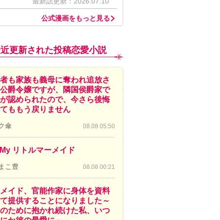
最新話更新：2026.07.10
公式漫画をもっと見る
最近更新された投稿恋愛小説
者も家族も義母に奪われ追放さ
公爵令嬢ですが、隣国侯爵家で
が認められたので、今さら後悔
てももう戻りません
ク傘
08.08 05:50
! My リトルマーメイド
まこ豊
08.08 00:21
メイド、官能作家に身体を資料
て提供することになりました～
のために抱かれ続けた私、いつ