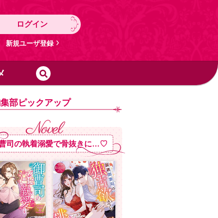
ログイン
新規ユーザ登録
メ
編集部ピックアップ
曹司の執着溺愛で骨抜きに…♡