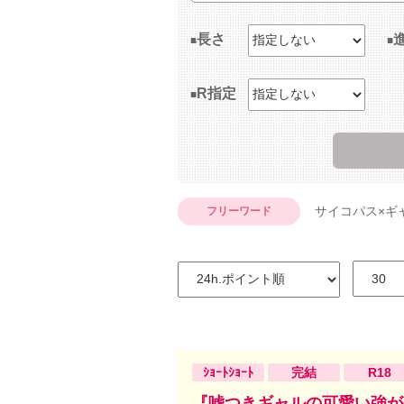
長さ
R指定
サイコパス×ギ
フリーワード
ｼｮｰﾄｼｮｰﾄ
完結
R18
『嘘つきギャルの可愛い強が