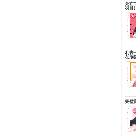
死亡
しまう。「私、遊んでるしｗ」が口癖だが、手を繋ぐだけ
羽目
バクしている。 ■ ヒーロー：桐生（きりゅう） 蓮（れ
：学園一のモテ男。黒髪で整った顔立ち、成績優秀な生徒会
カリスマモデル）。 中身：爽やかな笑顔の裏に、ドSな独
持つ腹黒策士。 秘密：実は以前から、ギャップのあるるな
いた。彼女が処女であることも調査済みで、必死に「ビッ
る彼女を愛おしく（そして面白く）思い、泳がせている。
利害
な溺
完璧