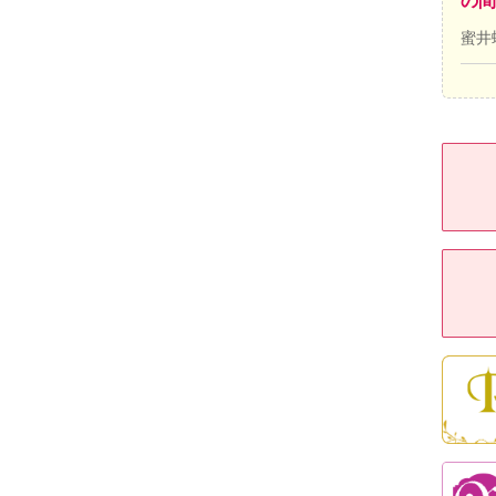
の間
蜜井