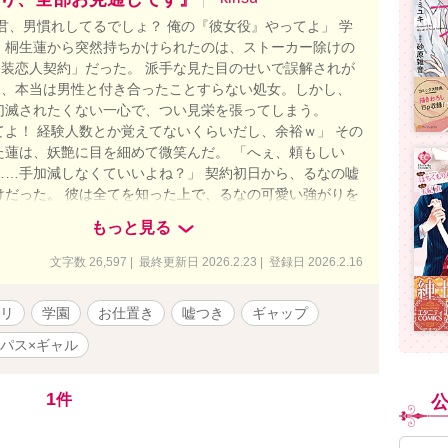
君、男慣れしてるでしょ？ 俺の『彼女役』やってよ」 学
・桐生蓮から突然持ちかけられたのは、ストーカー除けの
偽装恋人契約」だった。 派手な見た目のせいで誤解されが
*は、本当は男性と付き合ったことすらない処女。しかし、
幻滅されたくない一心で、つい見栄を張ってしまう。
てよ！ 経験人数とか覚えてないくらいだし、余裕ｗ」 その
た蓮は、妖艶に目を細めて微笑んだ。 「へぇ、頼もしい
……手加減しなくていいよね？」 契約初日から、るなの嘘
けだった。 彼は全てを知った上で、るなの可愛い強がりを
、あえて**「経験豊富な彼女なら平気なはず」**という名
もっと見る
なスキンシップを仕掛けてくる。 嫉妬したフリでお尻を叩
愛の鞭（スパンキング）」。 「激しいのも平気」と言った
文字数 26,597 | 最終更新日 2026.2.23 | 登録日 2026.2.16
の「デトックス（浣腸）」**。 「痛い？ 変だな、慣れて
に震えてるよ」 「嘘つきな悪い子には、お仕置きが必要だ
リ
学園
お仕置き
嘘つき
ギャップ
場のないトイレや放課後の教室で、身も心も暴かれていくる
は演技なのか、それとも本気なのか――？ 腹黒王子の掌の上
パス×ギャル
る、嘘つきギャルの**「絶体絶命×溺愛」ラブストーリー
人物紹介 ■ ヒロイン：早川（はやかわ） るな 外見：明るい
1
件
ぎるスカート、派手なメイクの典型的なギャル。 中身：見
て、実は男性経験ゼロの超・純情乙女。恋愛知識は少女漫
性格：根は素直で世話焼きだが、ナメられたくなくてつい虚