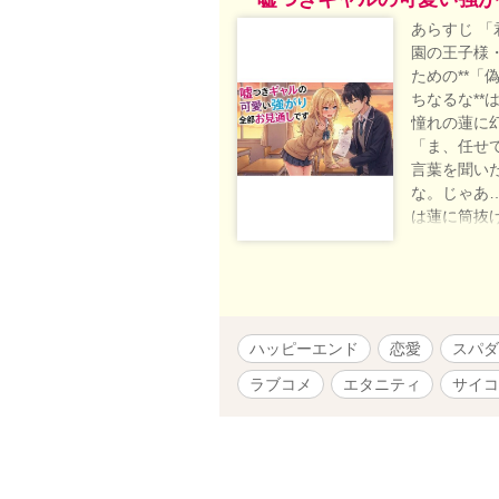
あらすじ 「
園の王子様
ための**「
ちなるな*
憧れの蓮に
「ま、任せ
言葉を聞い
な。じゃあ
は蓮に筒抜
楽しむために
目で、過激
かれる**「
口を塞ぐため
るはずなの
ハッピーエンド
恋愛
スパダ
ね」 逃げ
な。 これ
ラブコメ
エタニティ
サイコ
で転がされ
**。 登場
金髪、短す
た目に反し
画のみ。 