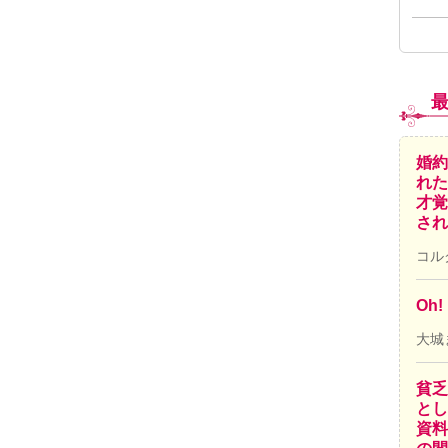
婚約
れた
才覚
され
コル
Oh
大城
貧乏
とし
資料