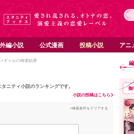
外編小説
公式漫画
投稿小説
アニ
×ギャルの検索結果
エタニティ小説のランキングです。
御
小説の投稿はこちら
×検索条件をクリアする