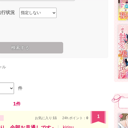
進行状況
ャル
件
1
件
1
お気に入り:
11
24h.ポイント：
0
り、全部お見通しです』
kirisu