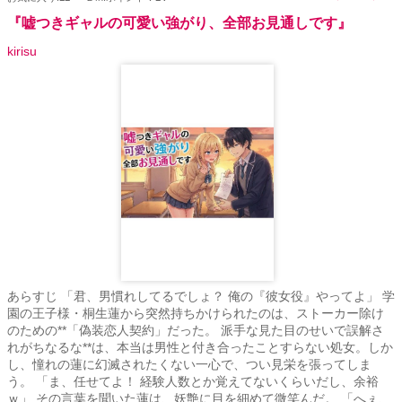
クコミック化のため非公開中)のふたりの愛娘がヒロインです。 ※他
視点あり ※他サイトでも公開中ですが、主にＲ描写をこちらとムー
『嘘つきギャルの可愛い強がり、全部お見通しです』
ンライトノベルズさん用に改稿したTL小説です。設定上強引な展開
kirisu
もあるので閲覧にはご注意ください。 ※医療機関の設定や登場する
人物、団体、グループの名称等全てフィクションです。 ※随時概要
含め本文の改稿や修正等をしています。 ⚠「Reproduction is
prohibited.(転載禁止)」 ✧21.11.15 完結✧ ✧21.10.10 公開✧
あらすじ 「君、男慣れしてるでしょ？ 俺の『彼女役』やってよ」 学
園の王子様・桐生蓮から突然持ちかけられたのは、ストーカー除け
のための**「偽装恋人契約」だった。 派手な見た目のせいで誤解さ
れがちなるな**は、本当は男性と付き合ったことすらない処女。しか
し、憧れの蓮に幻滅されたくない一心で、つい見栄を張ってしま
う。 「ま、任せてよ！ 経験人数とか覚えてないくらいだし、余裕
ｗ」 その言葉を聞いた蓮は、妖艶に目を細めて微笑んだ。 「へぇ、