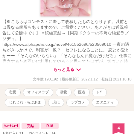
【※こちらはコンテストに際して改稿したものとなります。以前と
は異なる箇所もありますので、ご留意ください。あとがきは近況報
告にて公開中です】 ✧続編完結→【同期ドクターの不埒な純愛ラプ
ソディ。】
https://www.alphapolis.co.jp/novel/461552696/523569010 一夜の過
ちがきっかけで、利害が一致？ セフレになることに。 恋とか愛と
かーー 「そんなのいらない」 「そんなもん邪魔なだけだろ」 仕事に
専念するため互いに利用してやろうと思ってたはずが、気づいた時
には既に手遅れ？ 同期ドクターが奏でるバトル満載のラブロマンス
もっと見る
勃発!? 本気の恋を知らないカタブツ？内科医VS恋よりも腕を磨くこ
とが何より大事？な天才外科医の不埒な純愛ラプソディ。 嘘つきな
文字数 190,192
| 最終更新日 2022.1.12
| 登録日 2021.10.10
ふたりが奏でる危険な恋の行方は……？ .｡.:*･ﾟ＋.｡.:*･ﾟ＋.｡.:*･ﾟ
＋.｡.:*･ﾟ ✱高梨鈴《ﾀｶﾅｼ ﾘﾝ》27歳 初期研修を終えて一人前の医者に
恋愛
オフィスラブ
溺愛
医者
ドS
なったばかりの内科医。 ある事情で外科医になるのを諦めたことか
ら外科医を敵視している。 華やかで美麗な容姿のせいで陰ではビッ
じれじれ・らぶあま
現代
ラブコメ
エタニティ
チと呼ばれているが、実は仕事に一途なカタブツ女？ ✱窪塚圭《ｸﾎﾞ
ﾂﾞｶ ｹｲ》27歳 将来は”神の手”となるだろうと一目置かれているエリ
ート外科医。 病院イチのモテ男でイケメンなため、少々チャラく見
られがちだが、実はオペのことだけで頭が一杯？ .｡.:*･ﾟ＋.｡.:*･ﾟ
ｼｮｰﾄｼｮｰﾄ
完結
R18
4
＋.｡.:*･ﾟ＋.｡.:*･ﾟ ✱『鬼畜御曹司の甘く淫らな執愛』(24/2/22タテス
お気に入り:
11
24h.ポイント：
14