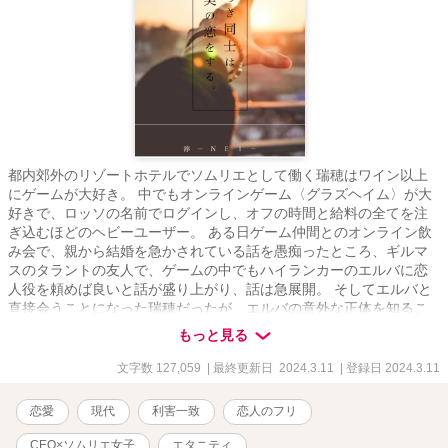
都内郊外のリゾートホテルでソムリエとして働く瑞穂はワイン以上
にゲームが大好き。 中でもオンラインゲーム〈グラズヘイム〉が大
好きで、ロッソの名前でログインし、オフの時間と給料の全てを注
ぎ込むほどのヘビーユーザー。 ある日ゲーム仲間とのオンライン飲
み会で、親から結婚を急かされている話を愚痴ったところ、ギルマ
スのタラントの友人で、ゲームの中でもハイランカーのエルバに恋
人役を頼めば良いと話が盛り上がり、話は急展開。 そしてエルバと
直接会うことになった瑞穂だったが、エルバの意外な正体を知るこ
とに⁉︎ Rシーンは※ ヒーロー視点は◇をつけてあります。 ★この作
もっと見る
品はエブリスタさんでも公開しています
文字数 127,059
| 最終更新日 2024.3.11
| 登録日 2024.3.11
恋愛
現代
利害一致
恋人のフリ
CEO×ソムリエ女子
エタニティ