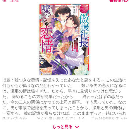
旧題：嘘つきな恋情～記憶を失ったあなたと恋をする～ この生活の
何もかもが偽りなのだとわかっていた―― 数いる男の恋人になるに
は、瀬那の情は強すぎた。だから、早々に見切りをつけた恋だっ
た。 諦めることの方が簡単だったから―― 終わったはずの恋だっ
た。今の二人の関係はかつての上司と部下。 そう思っていた。なの
に、男が事故で記憶を失ってしまったことから、瀬那と男の関係は
一変する。 彼の記憶が戻らなければ、このままずっと一緒にいられ
るのだろうか―― そんな儚い夢をみてしまう。 これは記憶を失った
社長と、意地っ張りなかつての秘書の、束の間の夢の恋の話――
もっと見る