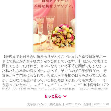
【最後までお付き合い頂きありがとうございました🙇後日近況ボー
ドにてあとがき＆今後の予定を公開しています。】 嘘が元で拗れに
拗れてしまったけれど、セフレなんていう不埒な関係でしかなかっ
た私たちも本物の恋人同士になって、早いもので二年が過ぎた。 専
攻医から専門医にもなれて、相変わらず多忙の日々を送ってはいる
が、こんなにも想い合っている私たちは何があっても大丈夫ーーそ
う思っていたのに。 .｡.:*･ﾟ＋.｡.:*･ﾟ＋.｡.:*･ﾟ＋.｡.:*･ﾟ ✱神宮寺鈴《ｼﾞﾝ
ｸﾞｳｼﾞ ﾘﾝ》29歳 専門医になったばかりの内科医。 華やかで美麗な容
姿のせいで陰ではビッチと呼ばれていたこともあったが、彼氏持ち
もっと見る
のためか高嶺の花となっている？気が強い無自覚天然カタブツ女。
✱窪塚圭《ｸﾎﾞﾂﾞｶ ｹｲ》29歳 将来は”神の手”となるだろうと一目置か
文字数 72,570
| 最終更新日 2021.12.25
| 登録日 2021.11.20
れているエリート外科医。 病院イチのモテ男で『脳外の貴公子』な