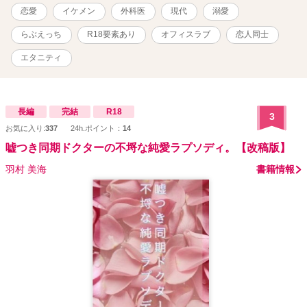
んて呼ばれているほどのイケメンなため、少々チャラく見られがち
恋愛
イケメン
外科医
現代
溺愛
だが、実はオペと彼女（鈴）のことだけで頭が一杯？ .｡.:*･ﾟ＋.｡.:*･ﾟ
＋.｡.:*･ﾟ＋.｡.:*･ﾟ ※こちらは『嘘つき同期ドクターの不埒な純愛ラプ
らぶえっち
R18要素あり
オフィスラブ
恋人同士
ソディ。』（略・嘘ふら）
https://www.alphapolis.co.jp/novel/461552696/400488211の続編と
エタニティ
なりますが単独でも読んで頂けます。 ※７万字前後の中短編の予定
です。 ※他視点あり ※大人描写には『✱』を表記します。 ※医療機
関の設定や登場する人物、団体、グループの名称等全てフィクショ
ンです。 ※随時概要含め本文の改稿や修正等をしています。
長編
完結
R18
3
⚠「Reproduction is prohibited.(転載禁止)」見つけ次第法的手段をと
お気に入り:
337
24h.ポイント：
14
らせて頂きます。 ✧21.12.25 完結✧ ✧21.11.20 連載開始✧
嘘つき同期ドクターの不埒な純愛ラプソディ。【改稿版】
羽村 美海
書籍情報