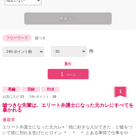
フリーワード
嘘つき
件
8
件
1
ページ
長編
完結
R18
1
お気に入り:
13
24h.ポイント：
28
嘘つきな先輩は、エリート弁護士になった元カレにすべてを
暴かれる
逢坂常
エリート弁護士になった元カレ×「他に好きな人ができた」と嘘をつ
いて彼に別れを告げたヒロイン ＊ ＊ ＊ とある事情で仕事をや