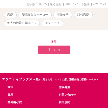
文字数 158,575
| 最終更新日 2023.12.13
| 登録日 2023.2.23
恋愛
記憶喪失なヒーロー
着物女子
現代恋愛
他人の地雷に興味なし
エタニティ
8
件
1
ページ
エタニティブックス
〜愛され乱される、オトナの恋。溺愛主義の恋愛レーベル〜
TOP
作家募集
書籍
お問い合わせ
番外編小説
利用規約