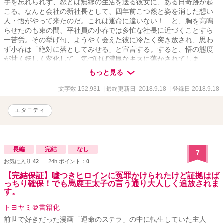
手を忘れられず、恋とは無縁の生活を送る彼女に、ある日奇跡が起
こる。なんと会社の新社長として、四年前こつ然と姿を消した想い
人・悟がやって来たのだ。これは運命に違いない！ と、胸を高鳴
らせたのも束の間、平社員の小春では多忙な社長に近づくことすら
一苦労。その挙げ句、ようやく会えた彼に冷たく突き放され、思わ
ず小春は「絶対に落としてみせる」と宣言する。すると、悟の態度
が甘く妖しく変化して、気づけば濃厚なキスに蕩かされてしま
い……。真意を隠した大人の恋の駆け引きに、手も足も出ない！
もっと見る
嘘つきな彼と一途な彼女のとろ甘オフィスラブ。
文字数 152,931
| 最終更新日 2018.9.18
| 登録日 2018.9.18
エタニティ
長編
完結
なし
7
お気に入り:
42
24h.ポイント：
0
【完結保証】嘘つきヒロインに冤罪かけられたけど証拠はば
っちり確保！でも馬鹿王太子の言う通り大人しく追放されま
す。
トヨヤミ＠書籍化
前世で好きだった漫画「運命のステラ」の中に転生していた主人