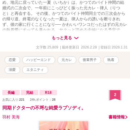
め、地元に戻っていた一夏（いちか）は、かつてのバイト仲間の結
婚式の二次会で、一年前にこっぴどく振った元カレ・律人（りつ
と）と再会する。 その後、かつてのバイト仲間同士での三次会から
の帰り道、終電のなくなった一夏は、律人からの誘いを断りきれ
ず、彼の家に行くことになり── かわいいワンコだったはずの元カレ
の執着愛にすべてを暴かれる、サクッと読める中編になる予定で
す。
もっと見る
文字数 25,809
| 最終更新日 2026.2.28
| 登録日 2026.1.31
恋愛
ハッピーエンド
元カレ
後輩男子
執着
溺愛
エタニティ
長編
完結
R18
2
お気に入り:
221
24h.ポイント：
28
同期ドクターの不埒な純愛ラプソディ。
羽村 美海
書籍情報