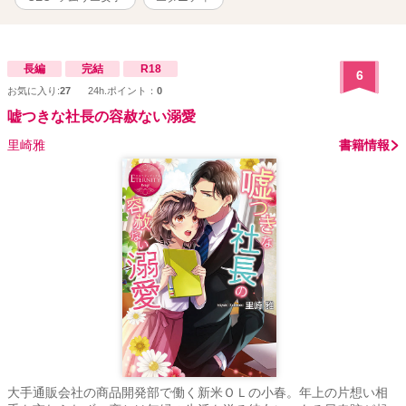
長編
完結
R18
6
お気に入り:
27
24h.ポイント：
0
嘘つきな社長の容赦ない溺愛
里崎雅
書籍情報
大手通販会社の商品開発部で働く新米ＯＬの小春。年上の片想い相