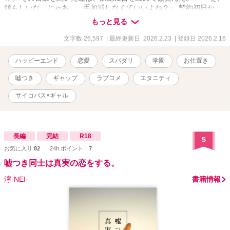
頼もしいな。じゃあ……手加減しなくていいよね？」 契約初日か
ら、るなの嘘は蓮に筒抜けだった。 彼は全てを知った上で、るなの
もっと見る
可愛い強がりを楽しむために、あえて**「経験豊富な彼女なら平気な
はず」**という名目で、過激なスキンシップを仕掛けてくる。 嫉妬
文字数 26,597
| 最終更新日 2026.2.23
| 登録日 2026.2.16
したフリでお尻を叩かれる**「愛の鞭（スパンキング）」。 「激し
いのも平気」と言った口を塞ぐための「デトックス（浣腸）」**。
ハッピーエンド
恋愛
スパダリ
学園
お仕置き
「痛い？ 変だな、慣れてるはずなのに震えてるよ」 「嘘つきな悪い
子には、お仕置きが必要だね」 逃げ場のないトイレや放課後の教室
嘘つき
ギャップ
ラブコメ
エタニティ
で、身も心も暴かれていくるな。 これは演技なのか、それとも本気
なのか――？ 腹黒王子の掌の上で転がされる、嘘つきギャルの
サイコパス×ギャル
**「絶体絶命×溺愛」ラブストーリー**。 登場人物紹介 ■ ヒロイン：
早川（はやかわ） るな 外見：明るい金髪、短すぎるスカート、派手
なメイクの典型的なギャル。 中身：見た目に反して、実は男性経験
ゼロの超・純情乙女。恋愛知識は少女漫画のみ。 性格：根は素直で
長編
完結
R18
5
世話焼きだが、ナメられたくなくてつい虚勢を張ってしまう。
お気に入り:
82
24h.ポイント：
7
「私、遊んでるしｗ」が口癖だが、手を繋ぐだけで心臓がバクバク
嘘つき同士は真実の恋をする。
している。 ■ ヒーロー：桐生（きりゅう） 蓮（れん） 外見：学園一
のモテ男。黒髪で整った顔立ち、成績優秀な生徒会長（またはカリ
濘-NEI-
書籍情報
スマモデル）。 中身：爽やかな笑顔の裏に、ドSな独占欲を隠し持
つ腹黒策士。 秘密：実は以前から、ギャップのあるるなに惹かれて
いた。彼女が処女であることも調査済みで、必死に「ビッチ」を演
じる彼女を愛おしく（そして面白く）思い、泳がせている。