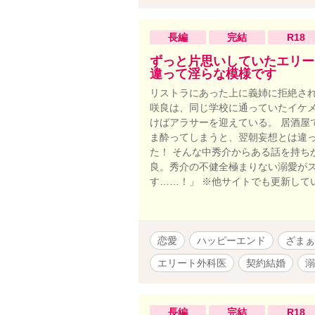
友人の消化
ル”ダニー”
ラ庭園を持
長編
完結
R18
ン。 フィ
ずっと片思いしていたエリー
ライル・・
違って淫らな模様です
る。 クラ
リストラにあった上に義姉に拒絶され
師。 ステ
咲良は、同じ学校に通っていたイケ
達。 ジェ
けばアラサーを迎えている。 居酒屋
いうケータ
ま酔ってしまうと、翌朝妄想とは違
ト先の同僚
た！ そんな中秀介からある話を持ち
た時に知り
良。秀介の不健全極まりない溺愛がス
咲ちゃん・
す……！」 ※他サイトでも更新して
社に勤務し
の会社の翻
恋愛
ハッピーエンド
ざまぁ
エリート外科医
契約結婚
溺
長編
完結
R18