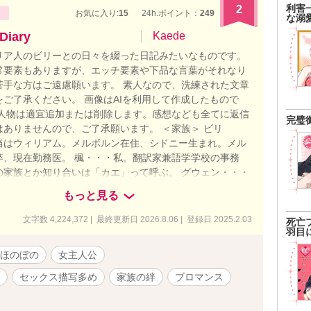
利害
2
お気に入り:
15
24h.ポイント：
249
な溺
ary
Kaede
リア人のビリーとの日々を綴った日記みたいなものです。
常要素もありますが、エッチ要素や下品な言葉がそれなり
苦手な方はご遠慮願います。 素人なので、洗練された文章
をご了承ください。 画像はAIを利用して作成したもので
場人物は適宜追加または削除します。感想なども全てに返信
完璧
はありませんので、ご了承願います。 ＜家族＞ ビリ
当はウィリアム。メルボルン在住、シドニー生まれ。メル
卒、現在勤務医。 楓・・・私。翻訳家兼語学学校の事務
の家族とか知り合いは「カエ」って呼ぶ。 グウェン・・・
母さん。ブティック経営者。 メーガン・・・ビリーの妹。
もっと見る
フィン大好き。ブリスベン在住。 ノエル・・・ビリーのお
リーより3つ年上。カンタス航空の航空エンジニア。 父と
文字数 4,224,372 | 最終更新日 2026.8.06 | 登録日 2025.2.03
死亡
前は「ジュン」と「ミカ」。横浜に住んでいる。 ザンダ
羽目
リーの甥。 メイ・・・私とビリーの娘。 ＜病院関係者＞
ほのぼの
女主人公
・・コリンの後輩の整形外科医。私のお友達。 コリ
形外科医。私のお友達。 アダム・・・ビリーの同僚で大学
セックス描写多め
家族の絆
ブロマンス
大親友。今では私の親友みたいな人。 デニー・・・産婦人
ドと交際しているお姉さんがいる。 ネイト・・・ビリーの