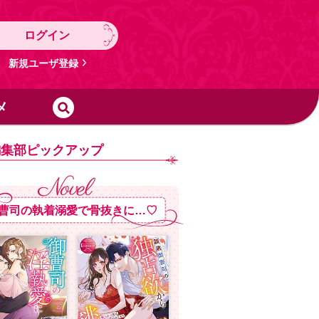
ログイン
新規ユーザ登録
メ
編集部ピックアップ
曹司の執着溺愛で骨抜きに…♡