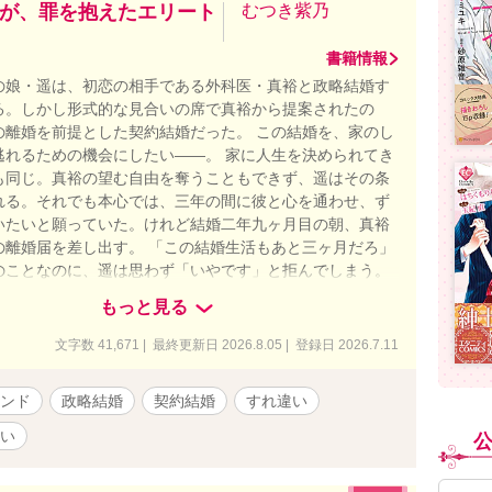
が、罪を抱えたエリート
むつき紫乃
書籍情報
の娘・遥は、初恋の相手である外科医・真裕と政略結婚す
る。しかし形式的な見合いの席で真裕から提案されたの
の離婚を前提とした契約結婚だった。 この結婚を、家のし
逃れるための機会にしたい――。 家に人生を決められてき
も同じ。真裕の望む自由を奪うこともできず、遥はその条
れる。それでも本心では、三年の間に彼と心を通わせ、ず
いたいと願っていた。けれど結婚二年九ヶ月目の朝、真裕
の離婚届を差し出す。 「この結婚生活もあと三ヶ月だろ」
のことなのに、遥は思わず「いやです」と拒んでしまう。
真裕は離婚の意思を変えようとしない。なのに、その顔に
もっと見る
しげな葛藤が浮かんでいて――？ 離婚したくない妻と、罪
を手放そうとする夫。 三年契約の終わりから始まる、両片
文字数 41,671 | 最終更新日 2026.8.05 | 登録日 2026.7.11
やり直しラブストーリー。 ＊他サイトにも掲載しています
ァの連載が先行です
ンド
政略結婚
契約結婚
すれ違い
い