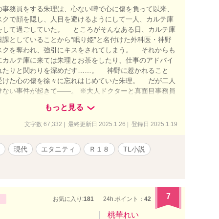
事務員をする朱理は、心ない噂で心に傷を負って以来、
スクで顔を隠し、人目を避けるようにして一人、カルテ庫
をして過ごしていた。 ところがそんなある日、カルテ庫
日課としていることから“眠り姫”と名付けた外科医・神野
スクを奪われ、強引にキスをされてしまう。 それからも
にカルテ庫に来ては朱理とお茶をしたり、仕事のアドバイ
れたりと関わりを深めだす……。 神野に惹かれること
受けた心の傷を徐々に忘れはじめていた朱理。 だが二人
けない事件が起きて――。 ※大人ドクターと真面目事務員
 ※Ｒ18シーン有 ※全話投稿予約済 ※2018.07.01 に
もっと見る
庫様より出版していた「眠りの森のドクターは堅物魔女を恋
改稿版です。 ※現在の版権は華藤りえにあります。 💕💕
文字数 67,332 | 最終更新日 2025.1.26 | 登録日 2025.1.19
と結婚式を追加してます💕💕💕 ※イラスト：名残みちる
/x.com/___NAGORI）様 デザイン：まお
現代
エタニティ
Ｒ１８
TL小説
/x.com/MAO034626） 様 にお願いいたしました🌟
7
お気に入り:
181
24h.ポイント：
42
桃華れい