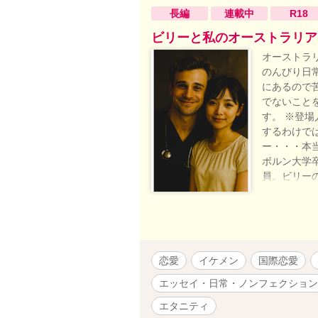
長編
連載中
R18
ビリーと私のオーストラリアDi
オーストラ
のんびり日
にあるので
でないこと
す。 ※登
するわけで
ー・・・本
ボルン大学
員。ビリー
ビリーのお
教師。サー
兄さん。ビ
母・・・名
ー・・・ビ
恋愛
イケメン
国際恋愛
フレッド・
ン・・・整
エッセイ・日常・ノンフェクション
時代からの
エタニティ
科医。テッ