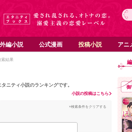
外編小説
公式漫画
投稿小説
アニ
検索結果
エタニティ小説のランキングです。
御
小説の投稿はこちら
×検索条件をクリアする