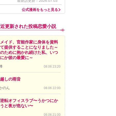
最新話更新：2026.07.03
公式漫画をもっと見る
最近更新された投稿恋愛小説
メイド、官能作家に身体を資料
て提供することになりました～
のために抱かれ続けた私、いつ
にか彼の最愛に～
蜂
08.06 23:20
越しの雨音
かのん
08.06 22:00
逆転オフィスラブ〜うかつにか
かうと夜が危ない〜
08.06 21:00