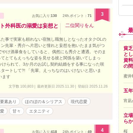
器内科医。レイチェルが奥さん。仲の良いお友達。 ダニエ
・・・ネイトの弟。 テッド・・・ビリーの上司。美しいバ
3
っている。 ジェイ・・・ビリーの後輩。息子はマーティ
お気に入り:
130
24h.ポイント：
71
ン・・・ビリーとネイトの秘書。不整脈持ち。 ＜その他＞
ト外科医の溺愛は妄想と
二位関りをん
・翻訳エージェントで仲の良いお友達。その後同僚にな
リッサ・・・ライルの彼女。ビリーが勤務する内科の看護
た事で実家も頼れない宿無し職無しとなったオタクOLの
ィーブン・・・バイト先の同僚。同僚っていうよりいいお友
メン先輩・秀介へ片思いと憧れと妄想を抱いたまま気がつ
イミー・・・バイト先の同僚。息子・ティモシーとリンって
貧乏
でやけ酒暴食をしていると、偶然にも秀介と遭遇。そのま
リング業をしているパートナーがいる。 ケビン・・・バイ
とし
ってとてもえっちな姿を見せる彼と関係を築いてしまっ
。アメリカ人。 愛ちゃん・・・私が翻訳コースに通ってい
資料
かけられて、3か月のお試し契約結婚をする事になった咲
合った日本人の女の子。スティーブンと交際している。 美
の間
タートして?! 「先輩、えっちなのはいけないと思いま
・・ヨガのレッスンで知り合った日本人のお友達。旅行会
蜜井
います
て翻訳コース合格を目指している。 久美さん・・・ライル
訳パーティーで知り合った人。
文字数 100,803 | 最終更新日 2025.11.30 | 登録日 2025.11.26
五年
宵凪
要素あり
ほのぼの＆シリアス
現代恋愛
愛
甘々
エタニティ
立場
ら
4
桜
お気に入り:
418
24h.ポイント：
49