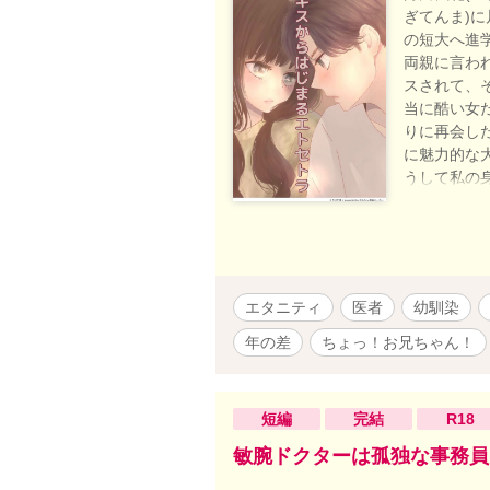
ぎてんま)
の短大へ進
両親に言わ
スされて、
当に酷い女だ
りに再会し
に魅力的な
うして私の
つめるの？ 
り、 そして
ケメンで優
た2人の、 
不定期で番
エタニティ
医者
幼馴染
です。 ＊
R18展開
年の差
ちょっ！お兄ちゃん！
す。
短編
完結
R18
敏腕ドクターは孤独な事務員