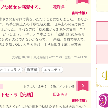
ブな彼女を溺愛する。
花澤凛
書籍情報
 皆さまのおかげで賞をいただくことになりました。 ありが
す。 相手は殿上人の千秋柾哉先生。 仕事上の関係で気ま
よかった。 それなのに千秋先生からまさかの告白…？！
どうしよう。うそ。え？本当に？ 「結構はじめから可
自分のものにできないかなって」 「果穂。名前で呼んで」
２６歳：OL：人事労務部 × 千秋柾哉３３歳：産業医
文字数 98,602 | 最終更新日 2024.2.29 | 登録日 2024.1.31
オフィスラブ
御曹司
エタニティ
5
お気に入り:
1,646
24h.ポイント：
49
エトセトラ【完結】
田沢みん
書籍情報
きしろふうか) は兄の親友で幼馴染でもある柊天馬(ひいら