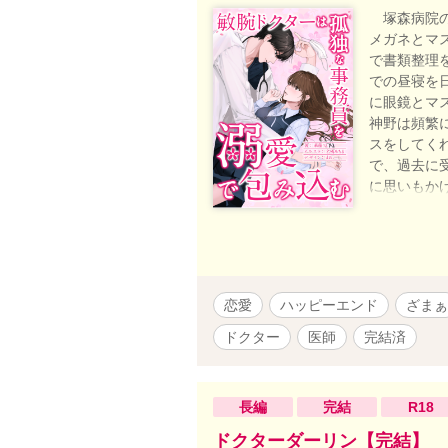
塚森病院の
メガネとマ
で書類整理
での昼寝を
に眼鏡とマ
神野は頻繁
スをしてく
で、過去に
に思いもか
の恋愛です🌟
LUNA文
に堕とす」の
💕神野視点
（https:/
恋愛
ハッピーエンド
ざまぁ
（https:/
ドクター
医師
完結済
長編
完結
R18
ドクターダーリン【完結】