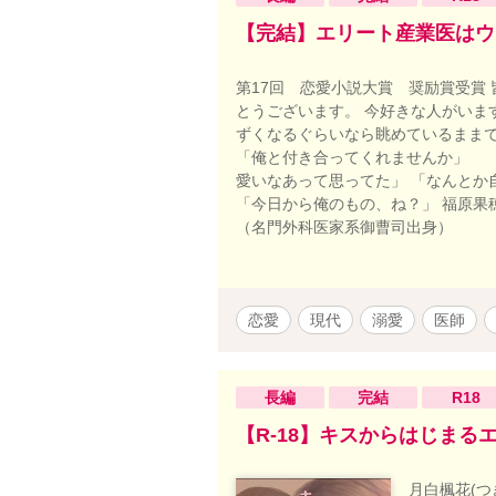
【完結】エリート産業医はウ
第17回 恋愛小説大賞 奨励賞受賞
とうございます。 今好きな人がいま
ずくなるぐらいなら眺めているままで
「俺と付き合ってくれませんか」 
愛いなあって思ってた」 「なんとか
「今日から俺のもの、ね？」 福原果穂
（名門外科医家系御曹司出身）
恋愛
現代
溺愛
医師
長編
完結
R18
【R-18】キスからはじまる
月白楓花(つ