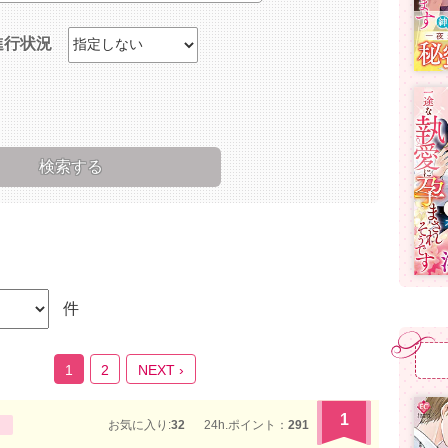
進行状況
件
1
2
NEXT ›
1
お気に入り:
32
24h.ポイント：
291