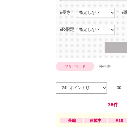
長さ
R指定
外科医
フリーワード
36
件
長編
連載中
R18