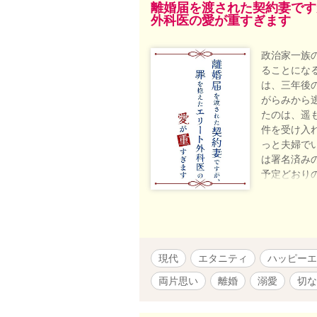
離婚届を渡された契約妻です
外科医の愛が重すぎます
政治家一族
ることにな
は、三年後
がらみから
たのは、遥
件を受け入
っと夫婦で
は署名済み
予定どおり
それでも、
はなぜか苦
悪感から妻
思い夫婦の
が、アルフ
現代
エタニティ
ハッピーエ
両片思い
離婚
溺愛
切な