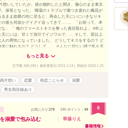
に片想いしていたが、彼が婚約したと聞き、傷心のまま東京
学。保母となった。 職場のトラブルで傷つき疲れた楓花が
れるまま故郷の街に戻ると、再会した天にいにいきなりキ
その後も何故かグイグイ迫ってきて……。 「お前って、本
な」 「 俺のファーストキスを奪った責任取れよ」 4年ぶ
た天にいは、甘くて強引でイジワルで…… そして、昔以上
大人の男性になっていました。 どうしてキスをするの？ ど
身体に触れるの？ どうして…… そんなに切ない瞳で私を見
月白楓花(つきしろふうか) 22歳 保母さんから引きこも
もっと見る
実家の喫茶店手伝いに。 柊天馬(ひいらぎてんま) 29歳 イ
秀な消化器外科医。所謂スパダリ。 これは恋心をこじらせ
文字数 308,290 | 最終更新日 2021.2.14 | 登録日 2020.1.25
初恋やり直しストーリー。 ＊2020／3／20 本編完結済み。
外編追加中です。 ＊幼馴染なので過去の回想シーンが多目
両片想い
恋愛
初恋こじらせ
溺愛
表紙のイラストは可愛らしいですが、第22話からガッツリ
がありますので御注意ください。 イラストはミカスケ様で
男女両目線あり
6
お気に入り:
276
24h.ポイント：
49
を溺愛で包み込む
華藤りえ
書籍情報