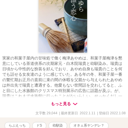
実家の和菓子屋内の甘味処で働く梅津あやめは、和菓子屋梅津を懇
意にしている茶道傍系の次期家元・白木院瑞貴と幼馴染み。瑞貴は
日頃から中性的な扮装を好んでおり、あやめ自身も瑞貴のことを何
でも話せる女友達のように感じていた。ある年の冬、和菓子屋一番
の繁忙期お正月の直前に束の間の休暇を父親から与えられたあやめ
は外出先で瑞貴と遭遇する。他愛もない世間話を交わしてると、ふ
と目にした水族館のクリスマス特別展示の広告に話題が及ぶ。が、
瑞貴はこれまで水族館に行ったことがないらしい。せっかくだし一
緒に行ってみようと誘うあやめだったけれど、淡い光しかない展示
もっと見る
場の中で思わぬ展開に――？ ＊＊＊ 【（ナイトランタン様）姫初
め2022】参加作品です。 ＊＊＊ ◎全７話 ◎作中に出てくる企業
文字数 29,044
| 最終更新日 2022.1.11
| 登録日 2022.1.08
名、施設・地域名、登場人物が持つ知識等は創作上のフィクション
です ※作者が読みたいだけの性癖を詰め込んだ三人称一元視点習作
らぶえっち
ドS
幼馴染
オネェ系ヤンデレ？