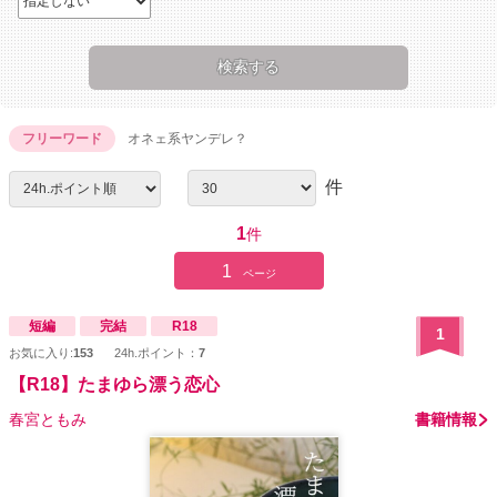
フリーワード
オネェ系ヤンデレ？
件
1
件
1
ページ
短編
完結
R18
1
お気に入り:
153
24h.ポイント：
7
【R18】たまゆら漂う恋心
春宮ともみ
書籍情報