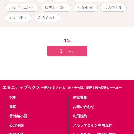
です ※表紙はpixabay様よりお借りし、SS表紙メーカー様にて加工
しております
ハッピーエンド
腹黒ヒーロー
溺愛/執着
大人の恋愛
エタニティ
着物えっち
1
件
1
ページ
エタニティブックス
〜愛され乱される、オトナの恋。溺愛主義の恋愛レーベル〜
TOP
作家募集
書籍
お問い合わせ
番外編小説
利用規約
公式漫画
アルファコイン利用規約