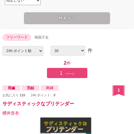
フリーワード
帰国子女
件
2
件
1
ページ
長編
完結
R18
1
お気に入り:
115
24h.ポイント：
0
サディスティックなプリテンダー
櫻井音衣