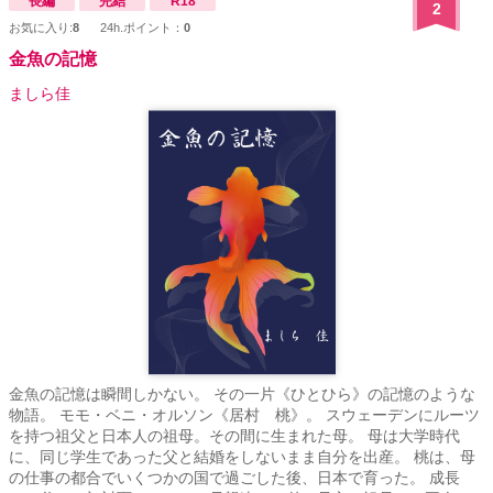
長編
完結
R18
2
お気に入り:
8
24h.ポイント：
0
金魚の記憶
ましら佳
金魚の記憶は瞬間しかない。 その一片《ひとひら》の記憶のような
物語。 モモ・ベニ・オルソン《居村 桃》。 スウェーデンにルーツ
を持つ祖父と日本人の祖母。その間に生まれた母。 母は大学時代
に、同じ学生であった父と結婚をしないまま自分を出産。 桃は、母
の仕事の都合でいくつかの国で過ごした後、日本で育った。 成長