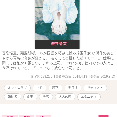
容姿端麗、頭脳明晰。 ６か国語を巧みに操る帰国子女で 所作の美し
さから育ちの良さが窺える、 若くして出世した超エリート。 仕事に
関しては細かく厳しい、デキる上司。 それなのに 社内でその人はこ
う呼ばれている。 『この上なく残念な上司』と。
文字数 123,279
| 最終更新日 2019.4.13
| 登録日 2019.3.13
オフィスラブ
上司
部下
男目線
サディスト
婚約者
食事
失恋
大人の恋
エタニティ