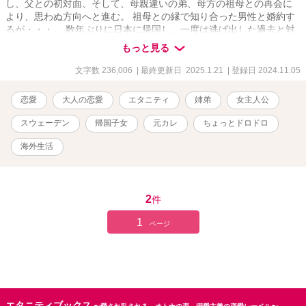
し、父との初対面、そして、母親違いの弟、母方の祖母との再会に
より、思わぬ方向へと進む。 祖母との縁で知り合った男性と婚約す
るが・・・。 数年ぶりに日本に帰国し、一度は逃げ出した過去と対
峙する。 ⁂こちらは他サイトにも連載中です。 ⌘全年齢対象ではな
もっと見る
いと思われる内容がある部分には、Rマークを追加しております。ご
配慮ください。
文字数 236,006
| 最終更新日 2025.1.21
| 登録日 2024.11.05
恋愛
大人の恋愛
エタニティ
姉弟
女主人公
スウェーデン
帰国子女
元カレ
ちょっとドロドロ
海外生活
2
件
1
ページ
エタニティブックス