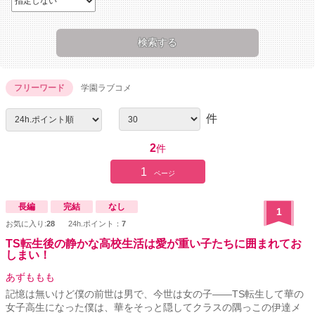
フリーワード
学園ラブコメ
件
2
件
1
ページ
長編
完結
なし
1
お気に入り:
28
24h.ポイント：
7
TS転生後の静かな高校生活は愛が重い子たちに囲まれてお
しまい！
あずももも
記憶は無いけど僕の前世は男で、今世は女の子――TS転生して華の
女子高生になった僕は、華をそっと隠してクラスの隅っこの伊達メ