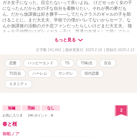
ガネ女子になった。目立たないって良いよね。 けどせっかく女の子
になったんだから女の子な自分を着飾りたい。それが男の夢だも
ん。だから放課後は好き勝手――してたらクラスのギャルの子を助
けることに。まだ大丈夫、学校での僕がバレてないからセーフ。な
んか放課後の活動のガチ恋ファンだったらしいけどまだ大丈夫。 陰
キャ女子仲間のはずなメガネっ子は、普通の友達として接してたら
距離詰めてきた。ちょっと仲良くなったら距離感バグる子って居る
もっと見る
けどまだセーフ。まだバレてない。 さらに学年の清楚系高嶺の花さ
んも気がついたら異様に親しげになってる。放課後の姿で助けるこ
文字数 241,662
| 最終更新日 2025.2.16
| 登録日 2025.2.12
とになっちゃったけど大丈夫、その程度じゃバレないはず。 大丈夫
大丈夫、学校での僕は地味だし、だいたい僕は演技とか得意で――
恋愛
ハッピーエンド
TS
TS転生
百合
あ、バレた。 女の勘って怖い。 ま、まあ大丈夫、今世の僕は女だ
し、百合の女の子って見つける方が難しいって――「ねー、あたし
TS百合
ハーレム
ヤンデレ
現代恋愛
とこいつら」「だ、誰を」「選ぶのかしら？」 聞いてたのに距離詰
めてくる。女同士なのに。いや僕は嬉しいけど愛が怖いっていうか
エタニティ
重いっていうか修羅場ってる。誰か助けて。女同士だからか聞いて
たより遠慮がない。 どうしよう。なんかみんな目が怖い。でも大丈
夫、きっとなんとか……あれ？ 僕の前世での死因、もしかして痴
情のもつれ？ ◆TS転生×学園ラブコメ×百合な新作です。 ◆TS転生
短編
完結
なし
2
後の人生を平和に過ごそうと無駄に努力した結果、すべてが逆効果
お気に入り:
2
24h.ポイント：
0
で愛が重い系ヒロインたちにロックオンされる主人公明乃ちゃんの
春と桜
おはなし。 ◆いつもの通りにじわじわと絡め取られていきます。物
語開始前の時点ですでに手遅れです。やらかして百合ハーレムを築
御船ノア
いて嘆くさまをご堪能ください。 ◆この作品はカクヨム様先行・複