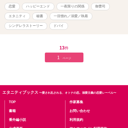
恋愛
ハッピーエンド
一夜限りの関係
御曹司
エタニティ
秘書
一目惚れ／溺愛／執着
シンデレラストーリー
ドバイ
13
件
1
ページ
エタニティブックス
〜愛され乱される、オトナの恋。溺愛主義の恋愛レーベル〜
TOP
作家募集
書籍
お問い合わせ
番外編小説
利用規約