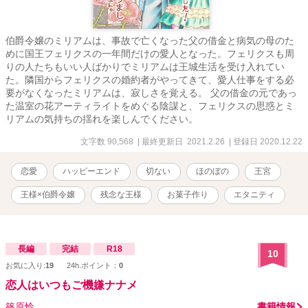
伯爵令嬢のミリアムは、事故で亡くなった父の借金と病気の母のた
めに国王フェリクスの一年間だけの愛人となった。フェリクスも周
りの人たちもいい人ばかりでミリアムは王城生活を受け入れてい
た。隣国からフェリクスの婚約者がやってきて、愛人仕事をする必
要がなくなったミリアムは、寂しさを覚える。 父の借金の元であっ
た温室の花アーティライトをめぐる陰謀と、フェリクスの思惑とミ
リアムの気持ちの揺れを楽しんでください。
文字数 90,568
| 最終更新日 2021.2.26
| 登録日 2020.12.22
恋愛
ハッピーエンド
切ない
ほのぼの
王宮
王様×伯爵令嬢
残念な王様
お菓子作り
エタニティ
長編
完結
R18
10
お気に入り:
19
24h.ポイント：
0
恋人はいつもご機嫌ナナメ
篠原怜
書籍情報