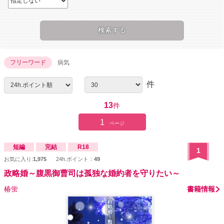
フリーワード
病気
件
13
件
1
ページ
短編
完結
R18
1
お気に入り:
1,975
24h.ポイント：
49
政略婚～腹黒御曹司は孤独な婚約者を守りたい～
椿蛍
書籍情報