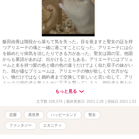
飯田由香は階段から落ちて気を失った。目を覚ますと聖女の証を持
つアリエーテの魂と一緒に過ごすことになった。アリエーテには心
を鎮めたり病気を治したりできる力があった。聖女は国の宝。他国
からも要請があれば、出かけることもある。アリエーテにはプリュ
ームと名を持つ髪の色と瞳の色の違うだけでよく似た双子の妹がい
た。我が儘なプリュームは、アリエーテの物が欲しくて仕方がな
い。物だけではなく婚約者まで交換して欲しいと言い出して、アリ
エーテの婚約者を奪うために王子を襲ってしまう。婚約者を奪われ
たアリエーテは何もかも嫌になり由香にすべてを委ねた。由香はこ
もっと見る
れからはプリュームに何も奪われないように気をつけ、アリエーテ
を守り、美しく飾る。ドレスは自らデザインし、聖女の証を美しく
文字数 109,379
| 最終更新日 2021.2.26
| 登録日 2021.1.01
見せびらかす。プリュームに襲われた王子、イグレシアは、アリエ
ーテを裏切ってしまった事を悔やみ心の病に……由香とアリエーテ
恋愛
異世界
ハッピーエンド
聖女
は一つの身体で分業する。聖女として生きるアリエーテと洋服屋で
デザイナーとして働く由香。聖女様にデザインされた洋服はよく売
ファンタジー
エタニティ
れて評判になるが……。聖女として生きるアリエーテを支える由香
の奮闘？