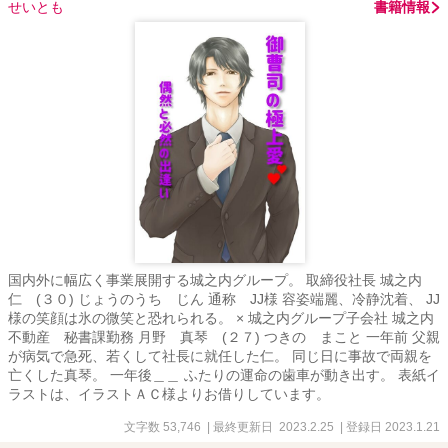
せいとも
書籍情報
国内外に幅広く事業展開する城之内グループ。 取締役社長 城之内
仁 (３０) じょうのうち じん 通称 JJ様 容姿端麗、冷静沈着、 JJ
様の笑顔は氷の微笑と恐れられる。 × 城之内グループ子会社 城之内
不動産 秘書課勤務 月野 真琴 (２７) つきの まこと 一年前 父親
が病気で急死、若くして社長に就任した仁。 同じ日に事故で両親を
亡くした真琴。 一年後＿＿ ふたりの運命の歯車が動き出す。 表紙イ
ラストは、イラストＡＣ様よりお借りしています。
文字数 53,746
| 最終更新日 2023.2.25
| 登録日 2023.1.21