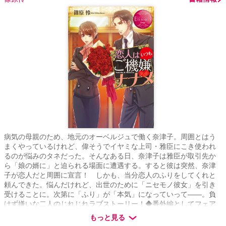
病気の母親のため、地元のオーベルジュで働く奈津子。周囲とはう
まくやっているけれど、偉そうでイヤミな上司・雅臣にこき使われ
るのが悩みのタネだった。そんなある日、奈津子は雅臣が取引先か
ら「娘の婿に」と迫られる場面に遭遇する。すると彼は突然、奈津
子が恋人だと周囲に宣言！ しかも、当分恋人のふりをしてくれと
頼んできた。悩んだけれど、出世のために「ニセモノ彼女」を引き
受けることに。次第に「ふり」が「本気」になっていって――。負
けず嫌いな二人のじれじれラブストーリー！◆番外編としてフェア
にて無料公開した短編2作を再掲します◆
もっと見る