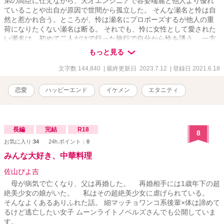
弟の高臣に仕えながら、天才エンジニアで容姿端麗と他人より優れ
ていることや出自が原因で世間から孤立した。 そんな瀬名と怜は自
然と惹かれ合う。ところが、怜は瀬名にプロポーズするが他人の重
荷になりたくない瀬名は断る。 それでも、怜に女性として愛された
い瀬名は、初めて二人だけで行った旅行で自分から怜を誘う。 一方
で怜は瀬名をとことん溺愛して、自分無しでは生きられないように
もっと見る
仕向ける。 病気で普通に生活することや幸せを諦める瀬名と、瀬名
と生きる道を模索する怜、二人の未来は？
文字数 144,840
| 最終更新日 2023.7.12
| 登録日 2021.6.18
恋愛
ハッピーエンド
イケメン
エタニティ
長編
完結
R18
8
お気に入り:
34
24h.ポイント：
0
みんな大好き、中華料理
佐山ぴよ吉
母が病気で亡くなり、父は再婚した。 再婚相手には1歳年下の超
絶美少女の娘がいた。 私はその超絶美少女に虐げられている。
そんなよくあるありふれた話。 細マッチョワンコ系後輩×体は諦めて
るけど逃亡したい女子 ムーンライトノベルズさんでも公開していま
す。