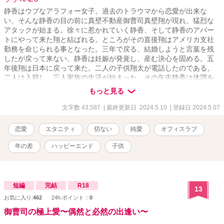
静香はウブなアラフォー女子。過去のトラウマから恋愛が出来な
い、そんな静香の目の前に真壁不動産御曹司真壁翔が現れ、猛烈な
アタックが始まる。徐々に惹かれていく静香、そして静香のアパー
トにやって来た翔と結ばれる。ところがその直後翔はアメリカ支社
勤務を命じられる事となった。三年で戻る、結婚しようと言葉を残
したが戻って来ない、静香は妊娠が発覚し、産む決心を固める。五
年後翔は日本に戻って来た。二人の子供翔太が電話したのである。
二人は入籍し、三人家族の生活が始まった。その矢先静香は体調を
崩し入院する事になった。 実は一年前静香は病気が発覚しており、
もっと見る
薬で治療していた。 翔は手術を勧めるが静香は首を縦に振ろうとは
しない、後遺症で記憶障害を告知されていた。 二人の記憶が無くな
文字数 43,587
| 最終更新日 2024.5.10
| 登録日 2024.5.07
るなんて死ぬより辛いと、涙ながらに訴える静香。 しかし、翔の説
得で静香は手術を受けるのだが、果たして静香の記憶はどうなるの
恋愛
エタニティ
切ない
純愛
オフィスラブ
だろうか。
年の差
ハッピーエンド
子供
短編
完結
R18
13
お気に入り:
462
24h.ポイント：
0
御曹司の極上愛〜偶然と必然の出逢い〜