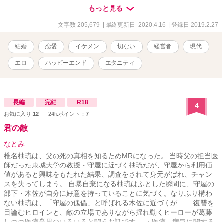
もちろん恋人も友達もゼロ。 趣味といったら、ネットゲームに漫
もっと見る
画、一人飲み。 しかし、病気の祖父の頼みで、ウェディングドレス
を着ることに。 恋人を連れて来いって──こんなことならば、彼氏が
文字数 205,679
| 最終更新日 2020.4.16
| 登録日 2019.2.27
できたなんて嘘をついたりしなければよかった。 そんな時「君も結
婚相手探してるの？ 実は俺もなんだ」と声をかけられる。 芸能人
結婚
恋愛
イケメン
切ない
経営者
現代
みたいにかっこいい男性は、私に都合のいい〝契約〟の話を持ちか
けてきた！ 私は二度と恋はしない。 もちろんあなたにも。 だから、
エロ
ハッピーエンド
エタニティ
あなたの話に乗ることにする。 もう長くはない最愛の家族のため
に。 三十二歳、総合病院経営者 長谷川晃史 × 二十八歳独身、銀
行員 山下みのり 切ない大人の恋を描いた、ラブストーリー ※エブ
リスタ、ムーン、ベリーズカフェに投稿していた「偽装婚約」を大
長編
完結
R18
4
幅に加筆修正したものになります。話の内容は変わっておりませ
お気に入り:
12
24h.ポイント：
7
ん。
君の敵
なとみ
椎名柚琉は、父の死の真相を知るためMRになった。 当時父の担当医
師だった東城大学の教授・守屋に近づく柚琉だが、守屋から利用価
値があると興味をもたれた結果、調査をされて身元がばれ、チャン
スを失ってしまう。 自暴自棄になる柚琉はふとした瞬間に、守屋の
部下・木佐が自分に好意を持っていることに気づく。なりふり構わ
ない柚琉は、「守屋の傀儡」と呼ばれる木佐に近づくが…… 復讐を
目論むヒロインと、敵の立場でありながら揺れ動くヒーローが葛藤
しつつ医療業界のいろいろと闘うお話です。 ・医療、病気に関する