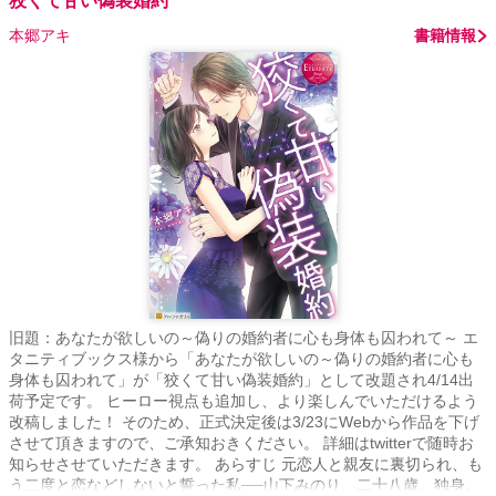
狡くて甘い偽装婚約
本郷アキ
書籍情報
旧題：あなたが欲しいの～偽りの婚約者に心も身体も囚われて～ エ
タニティブックス様から「あなたが欲しいの～偽りの婚約者に心も
身体も囚われて」が「狡くて甘い偽装婚約」として改題され4/14出
荷予定です。 ヒーロー視点も追加し、より楽しんでいただけるよう
改稿しました！ そのため、正式決定後は3/23にWebから作品を下げ
させて頂きますので、ご承知おきください。 詳細はtwitterで随時お
知らせさせていただきます。 あらすじ 元恋人と親友に裏切られ、も
う二度と恋などしないと誓った私──山下みのり、二十八歳、独身。