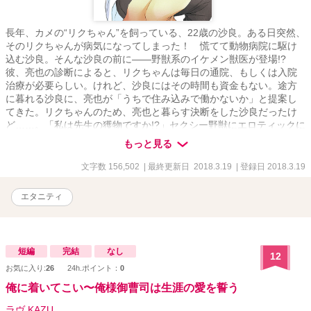
長年、カメの“リクちゃん”を飼っている、22歳の沙良。ある日突然、
そのリクちゃんが病気になってしまった！ 慌てて動物病院に駆け
込む沙良。そんな沙良の前に――野獣系のイケメン獣医が登場!?
彼、亮也の診断によると、リクちゃんは毎日の通院、もしくは入院
治療が必要らしい。けれど、沙良にはその時間も資金もない。途方
に暮れる沙良に、亮也が「うちで住み込みで働かないか」と提案し
てきた。リクちゃんのため、亮也と暮らす決断をした沙良だったけ
ど……。「私は先生の獲物ですか!?」セクシー野獣にエロティックに
迫られる日々、スタート!!
もっと見る
文字数 156,502
| 最終更新日 2018.3.19
| 登録日 2018.3.19
エタニティ
短編
完結
なし
12
お気に入り:
26
24h.ポイント：
0
俺に着いてこい〜俺様御曹司は生涯の愛を誓う
ラヴ KAZU