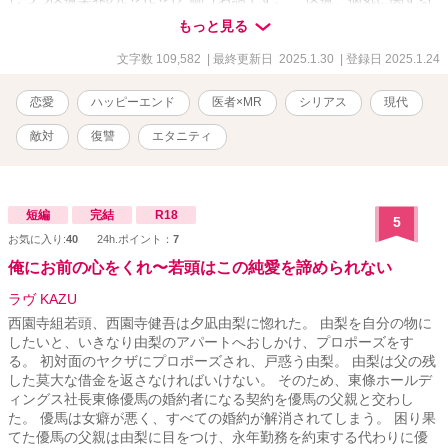
描写があります。 ・出てくる薬品名や効果はフィクションです。
もっと見る
文字数 109,582
| 最終更新日 2025.1.30
| 登録日 2025.1.24
恋愛
ハッピーエンド
医者×MR
シリアス
現代
敵対
復讐
エタニティ
短編
完結
R18
5
お気に入り:
40
24h.ポイント：
7
俺にお前の心をくれ〜若頭はこの純愛を諦められない
ラヴ KAZU
西園寺組若頭、西園寺健吾は夕凪由梨に惚れた。 由梨を自分の物に
したいと、いきなり由梨のアパートへおしかけ、プロポーズをす
る。 初対面のヤクザにプロポーズされ、戸惑う由梨。 由梨は父の残
した莫大な借金を返さなければいけない。 そのため、東條ホールデ
ィングス社長東條優馬の婚約者になる契約を優馬の父親と交わし
た。 優馬は女癖が悪く、すべての婚約が解消されてしまう。 困り果
てた優馬の父親は由梨に目をつけ、永年勤務を約束する代わりに優