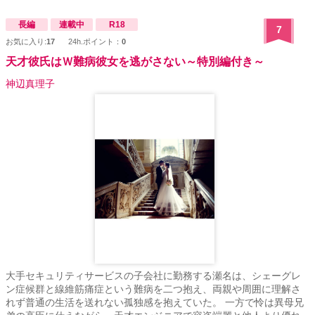
長編
連載中
R18
7
お気に入り:
17
24h.ポイント：
0
天才彼氏はＷ難病彼女を逃がさない～特別編付き～
神辺真理子
大手セキュリティサービスの子会社に勤務する瀬名は、シェーグレ
ン症候群と線維筋痛症という難病を二つ抱え、両親や周囲に理解さ
れず普通の生活を送れない孤独感を抱えていた。 一方で怜は異母兄