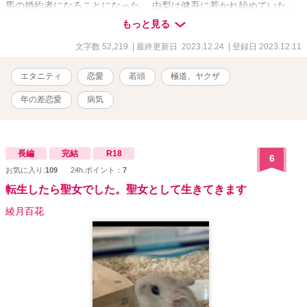
馬の婚約者になることになった。 由梨は健吾に惹かれ始めていた。
でも健吾のプロポーズを受けるわけにはいかない。 由梨はわざと健
もっと見る
吾に嫌われるように、ある提案をした。 「私を欲しいなら、相手に
なります、その代わりお金頂けますか」 由梨は健吾に囲われた。 愛
文字数 52,219
| 最終更新日 2023.12.24
| 登録日 2023.12.11
のないはずの優馬の嫉妬、愛のない素振りをする健吾、健吾への気
持ちに気づいた由梨。 三人三様のお互いへの愛。そんな中由梨に病
エタニティ
恋愛
若頭
極道、ヤクザ
魔が迫っていた。
年の差恋愛
病気
長編
完結
R18
6
お気に入り:
109
24h.ポイント：
7
転生したら聖女でした。聖女として生きてきます
綾月百花