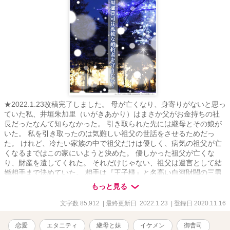
★2022.1.23改稿完了しました。 母が亡くなり、身寄りがないと思っ
ていた私、井垣朱加里（いがきあかり）はまさか父がお金持ちの社
長だったなんて知らなかった。 引き取られた先には継母とその娘が
いた。 私を引き取ったのは気難しい祖父の世話をさせるためだっ
た。 けれど、冷たい家族の中で祖父だけは優しく、病気の祖父が亡
くなるまではこの家にいようと決めた。 優しかった祖父が亡くな
り、財産を遺してくれた。 それだけじゃない、祖父は遺言として結
婚相手まで決めていた。 相手は『王子様』と名高い白河財閥の三男
白河壱都(しらかわいちと)。 彼は裏表のあるくせ者で、こんな男が
もっと見る
私の結婚相手！？ 父と継母は財産を奪われたと怒り狂うし、異母妹
は婚約者を盗られたと言うし。 私が全てを奪ったと、完全に悪者に
文字数 85,912
| 最終更新日 2022.1.23
| 登録日 2020.11.16
されてしまった。 どうしたらいいの！？ ・視点切り替えあります。
・R－１８には※R－１８マークをつけます。 ・飛ばして読むことも
恋愛
エタニティ
継母と妹
イケメン
御曹司