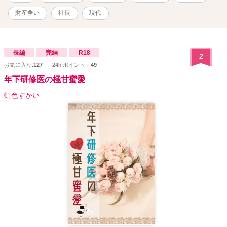
可能です。
財産争い
社長
現代
長編
完結
R18
2
お気に入り:
127
24h.ポイント：
49
年下研修医の極甘蜜愛
虹色すかい