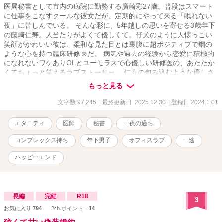
医局秘書として市内の病院に勤務する廣崎彩27歳。普段はスマート
に仕事をこなすクールな彼女だが、定期的にやって来る「眠れない
夜」に苦しんでいる。 そんな彩に、5年越しの思いを寄せる3歳年下
の藤崎仁寿。人当たりがよくて優しくて。仔犬のように人懐っこい
笑顔がかわいい彼は、柔和な見た目とは裏腹に超ポジティブで鋼の
ような心を持つ臨床研修医だ。 病気や過去の経験から恋愛に積極的
になれないワケありOLとユーモラスで心優しい研修医の、あたたか
くてちょっと笑えるラブストーリー。 仁寿の包み込むような優しさ
が、傷ついた彩の心を癒していく――。 シリアスがシリアスになら
もっと見る
ないのは、多分、朗らかで元気な藤崎先生のおかげ♡
***************************** ※他サイトでも同タイトルで公開していま
文字数 97,245
| 最終更新日 2025.12.30
| 登録日 2024.1.01
す。
エタニティ
医師
秘書
一夜の過ち
コンプレックス持ち
年下男子
オフィスラブ
一途
ハッピーエンド
長編
完結
R18
3
お気に入り:
794
24h.ポイント：
14