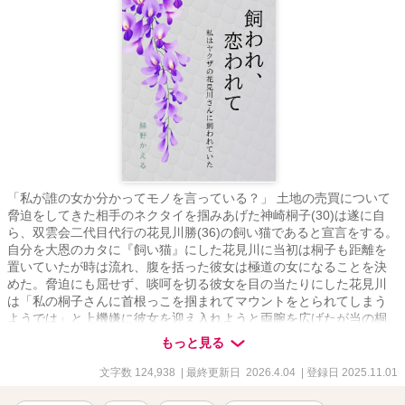
「私が誰の女か分かってモノを言っている？」 土地の売買について
脅迫をしてきた相手のネクタイを掴みあげた神崎桐子(30)は遂に自
ら、双雲会二代目代行の花見川勝(36)の飼い猫であると宣言をする。
自分を大恩のカタに『飼い猫』にした花見川に当初は桐子も距離を
置いていたが時は流れ、腹を括った彼女は極道の女になることを決
めた。脅迫にも屈せず、啖呵を切る彼女を目の当たりにした花見川
は「私の桐子さんに首根っこを掴まれてマウントをとられてしまう
ようでは」と上機嫌に彼女を迎え入れようと両腕を広げたが当の桐
子は「嫌です」と気高き飼い猫としてツンと辛辣なひと言を彼に返
もっと見る
し――。最初はギクシャクとしていた二人の関係。しかし花見川か
らの愛情を無碍には出来なかった桐子は彼のそばにいることを選
文字数 124,938
| 最終更新日 2026.4.04
| 登録日 2025.11.01
び、そして気まぐれに彼に甘える素振りもしているようなしていな
いような……少し歳の離れたオトナ二人の相変わらずに少し過激な