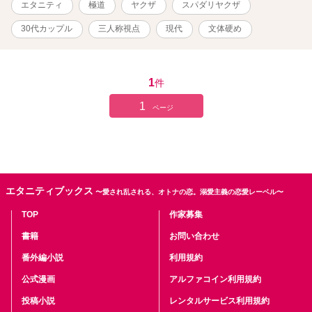
エタニティ
極道
ヤクザ
スパダリヤクザ
言い合い、問答をお楽しみいただけたら幸いです。 (R18シーンには
※マーク) (ムーンライトノベルズにも投稿)
30代カップル
三人称視点
現代
文体硬め
1
件
1
ページ
エタニティブックス
〜愛され乱される、オトナの恋。溺愛主義の恋愛レーベル〜
TOP
作家募集
書籍
お問い合わせ
番外編小説
利用規約
公式漫画
アルファコイン利用規約
投稿小説
レンタルサービス利用規約