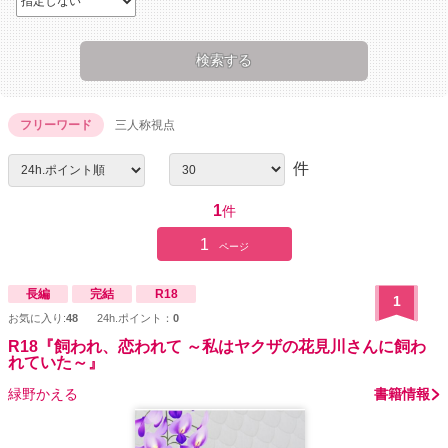
フリーワード
三人称視点
件
1
件
1
ページ
長編
完結
R18
1
お気に入り:
48
24h.ポイント：
0
R18『飼われ、恋われて ～私はヤクザの花見川さんに飼わ
れていた～』
緑野かえる
書籍情報