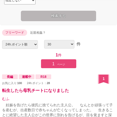
フリーワード
近親相姦？
件
1
件
1
ページ
長編
連載中
R18
1
お気に入り:
100
24h.ポイント：
28
転生したら母乳チートになりました
むふ
妊娠を告げたら彼氏に捨てられた主人公。 なんとか頑張って子
を産むが、出産数日で赤ちゃんが亡くなってしまった。 生きるこ
とに絶望した主人公がこの世界に別れを告げるが、目を覚ますと深