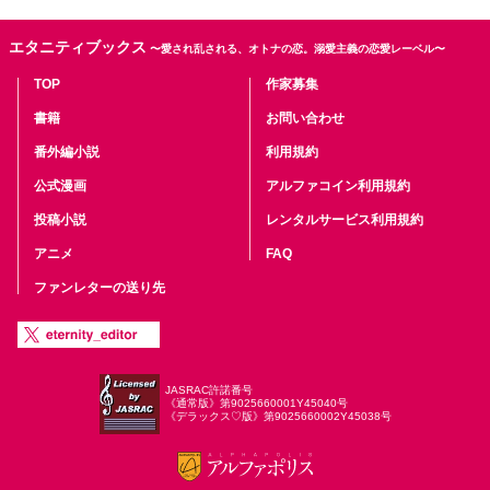
エタニティブックス
〜愛され乱される、オトナの恋。溺愛主義の恋愛レーベル〜
TOP
作家募集
書籍
お問い合わせ
番外編小説
利用規約
公式漫画
アルファコイン利用規約
投稿小説
レンタルサービス利用規約
アニメ
FAQ
ファンレターの送り先
JASRAC許諾番号
《通常版》第9025660001Y45040号
《デラックス♡版》第9025660002Y45038号