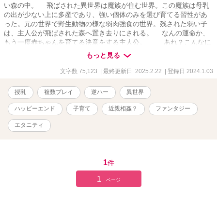
い森の中。 飛ばされた異世界は魔族が住む世界。この魔族は母乳
の出が少ない上に多産であり、強い個体のみを選び育てる習性があ
った。元の世界で野生動物の様な弱肉強食の世界。残された弱い子
は、主人公が飛ばされた森へ置き去りにされる。 なんの運命か、
もう一度赤ちゃんを育てる決意をする主人公。 あれ？こんなに
母乳でるんだ？ あれ？赤ちゃんってこんなに早くハイハイする
もっと見る
の？ 転生したら母乳チートになった主人公。 「育ててくれてあ
りがとう。僕と結婚してください」 「いや、俺が今までの分幸せ
文字数 75,123
| 最終更新日 2025.2.22
| 登録日 2024.1.03
にする！」 えー？！魔族ってこんなに早く育つの？！イケメンだ
けど、私一応お母さんです！困りますー！ 育てた子ども達に
授乳
複数プレイ
逆ハー
異世界
愛されるお話。 ※注意※ ・胸糞表現、最初に出てくる恋人の男
性がクズ ・妊娠、出産に対して本来取るべき対応ができていない
ハッピーエンド
子育て
近親相姦？
ファンタジー
表現があり ・赤ちゃんが亡くなる表現あり ・赤ちゃんが捨てら
れる表現あり ・残酷、可哀想な表現あり ・モロ語あり ・血は
エタニティ
繋がって無いが、母と子の性行為描写あり
1
件
1
ページ