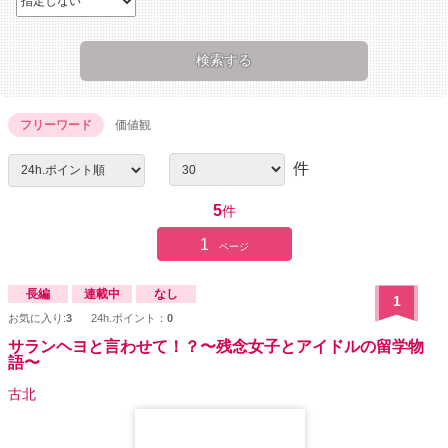
フリーワード
価値観
件
5
件
1
ページ
長編
連載中
なし
1
お気に入り:
3
24h.ポイント：
0
サランヘヨと言わせて！？〜残念女子とアイドルの留学物
語〜
古北