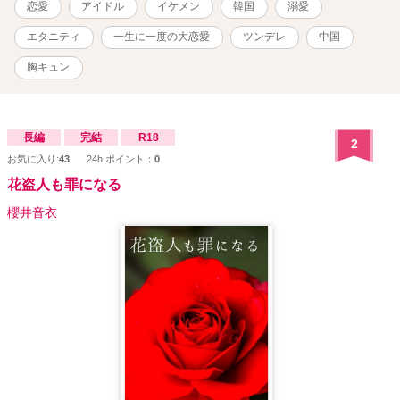
恋愛
アイドル
イケメン
韓国
溺愛
エタニティ
一生に一度の大恋愛
ツンデレ
中国
胸キュン
長編
完結
R18
2
お気に入り:
43
24h.ポイント：
0
花盗人も罪になる
櫻井音衣