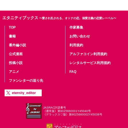
エタニティブックス
〜愛され乱される、オトナの恋。溺愛主義の恋愛レーベル〜
TOP
作家募集
書籍
お問い合わせ
番外編小説
利用規約
公式漫画
アルファコイン利用規約
投稿小説
レンタルサービス利用規約
アニメ
FAQ
ファンレターの送り先
JASRAC許諾番号
《通常版》第9025660001Y45040号
《デラックス♡版》第9025660002Y45038号