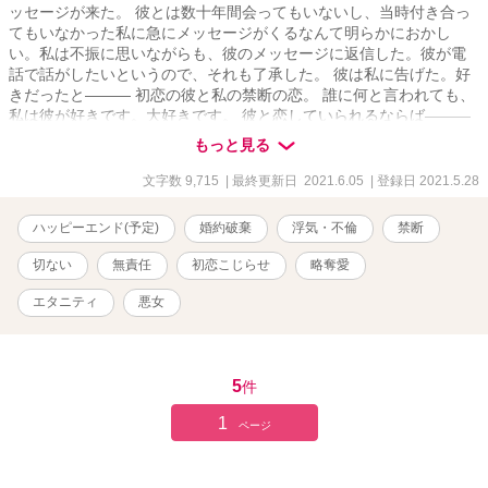
ッセージが来た。 彼とは数十年間会ってもいないし、当時付き合っ
てもいなかった私に急にメッセージがくるなんて明らかにおかし
い。私は不振に思いながらも、彼のメッセージに返信した。彼が電
話で話がしたいというので、それも了承した。 彼は私に告げた。好
きだったと――― 初恋の彼と私の禁断の恋。 誰に何と言われても、
私は彼が好きです。大好きです。 彼と恋していられるならば―――
私は悪女で全然構わない。 ★★ この作品は人を選ぶ、かもしれませ
もっと見る
ん。 ・オススメしたい人 浮気に寛容な方、浮気願望が心の奥底に
ある人、浮気してしまい、次の恋を頑張ろうとしている人 ・オスス
文字数 9,715
| 最終更新日 2021.6.05
| 登録日 2021.5.28
メしない人 浮気が絶対に許せない人、浮気されて凹んでいる人
※他の作品のざまぁ系をお読みください。 もしかしたら登場人物
ハッピーエンド(予定)
婚約破棄
浮気・不倫
禁断
が生理的に気持ち悪く感じるかもしれません。 『恋に落ちる』
『fall in love』と、恋は落ちるもの。 この作品では恋する人が堕ち
切ない
無責任
初恋こじらせ
略奪愛
ていきます。登場人物の一部は恋に溺れ正常な判断ができていませ
ん。 それが幸せか、不幸せか・・・。 オススメしたい人の対
エタニティ
悪女
象者の心が豊かになれるような作品に書いて行こうと思います。人
と違った恋の疲れ方をされている方も、興味本位で見に来た方、恋
愛の価値観を広げたい方、どんな方でも読んでいただければ嬉しい
です。応援よろしくお願いします。 読んで悲しい思いはさせたく
5
件
ないので、私は不愉快になりそうかも・・・って方は読まないでく
1
ださいね？
ページ