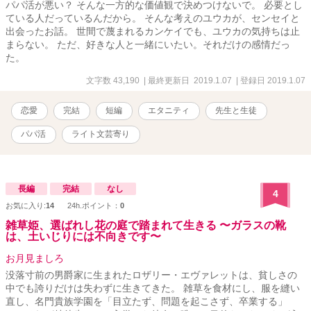
パパ活が悪い？ そんな一方的な価値観で決めつけないで。 必要とし
ている人だっているんだから。 そんな考えのユウカが、センセイと
出会ったお話。 世間で蔑まれるカンケイでも、ユウカの気持ちは止
まらない。 ただ、好きな人と一緒にいたい。それだけの感情だっ
た。
文字数 43,190
| 最終更新日 2019.1.07
| 登録日 2019.1.07
恋愛
完結
短編
エタニティ
先生と生徒
パパ活
ライト文芸寄り
長編
完結
なし
4
お気に入り:
14
24h.ポイント：
0
雑草姫、選ばれし花の庭で踏まれて生きる 〜ガラスの靴
は、土いじりには不向きです〜
お月見ましろ
没落寸前の男爵家に生まれたロザリー・エヴァレットは、貧しさの
中でも誇りだけは失わずに生きてきた。 雑草を食材にし、服を縫い
直し、名門貴族学園を「目立たず、問題を起こさず、卒業する」