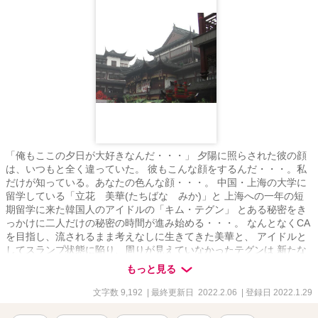
「俺もここの夕日が大好きなんだ・・・」 夕陽に照らされた彼の顔
は、いつもと全く違っていた。 彼もこんな顔をするんだ・・・。私
だけが知っている。あなたの色んな顔・・・。 中国・上海の大学に
留学している「立花 美華(たちばな みか)」と 上海への一年の短
期留学に来た韓国人のアイドルの「キム・テグン」 とある秘密をき
っかけに二人だけの秘密の時間が進み始める・・・。 なんとなくCA
を目指し、流されるまま考えなしに生きてきた美華と、 アイドルと
してスランプ状態に陥り、周りが見えていなかったテグンは 新たな
文化や価値観に触れることで、お互い荒探しばかりだった誤った考
もっと見る
え方を改めていく。 「違いの美しくしさ」を尊重し合いながら刺激
し合い共に成長していく一年間のワールドワイドラブストーリー。
文字数 9,192
| 最終更新日 2022.2.06
| 登録日 2022.1.29