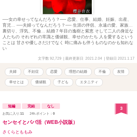
──女の幸せってなんだろう？── 恋愛、仕事、結婚、妊娠、出産、
育児… ──夫婦ってなんだろう？── 生涯の伴侶、永遠の愛、家族…
裏切り、浮気、不倫… 結婚７年目の逸樹と紫恵 そして二人の身近な
人たちの それぞれの常識と価値観、幸せのかたち 人を愛するという
ことは 甘さや優しさだけでなく 時に痛みも伴うものなのかも知れな
い
文字数 92,729
| 最終更新日 2021.2.04
| 登録日 2021.1.17
夫婦
不妊症
恋愛
理想の結婚
不倫
友情
幸せとは
価値観
子ども
エタニティ
短編
完結
なし
3
お気に入り:
11
24h.ポイント：
0
センセイとパパ活（WEB小説版）
さくらとももみ