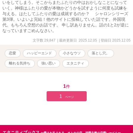
いをしてしまう。そこからまたふたりの中はおかしなことになって
いく。神様はふたりの愛が本物かどうかを試すように何度も試練を
与える。はたしてふたりの愛は成就するのか？ シャロンシリーズ
第3弾。いよいよ完結！他のサイトに投稿していた話です。外国現
代。もちろん空想のお話です。 申し訳ありません。話の1と2が逆に
なっていますごめんなさい。
文字数 29,847
| 最終更新日 2025.12.05
| 登録日 2025.12.05
恋愛
ハッピーエンド
小さなウソ
落とし穴。
離れる気持ち
強い思い
エタニティ
1
件
1
ページ
エタニティブックス
〜愛され乱される、オトナの恋。溺愛主義の恋愛レーベル〜