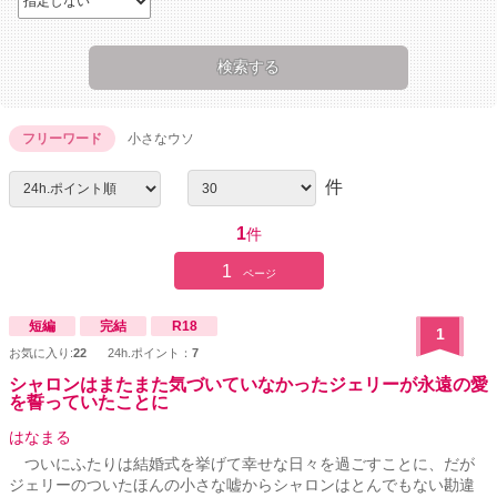
フリーワード
小さなウソ
件
1
件
1
ページ
短編
完結
R18
1
お気に入り:
22
24h.ポイント：
7
シャロンはまたまた気づいていなかったジェリーが永遠の愛
を誓っていたことに
はなまる
ついにふたりは結婚式を挙げて幸せな日々を過ごすことに、だが
ジェリーのついたほんの小さな嘘からシャロンはとんでもない勘違