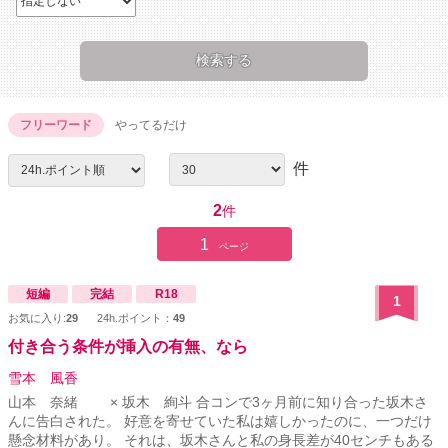
フリーワード
やってるだけ
件
2
件
1
ページ
短編
完結
R18
1
お気に入り:
29
24h.ポイント：
49
付き合う条件が挿入の有無、なら
雪本 風香
山本 奈緒 × 坂木 絢斗 合コンで3ヶ月前に知り合った坂木さ
んに告白された。 好意を寄せていた私は嬉しかったのに、一つだけ
懸念材料があり。 それは、坂木さんと私の身長差が40センチもある