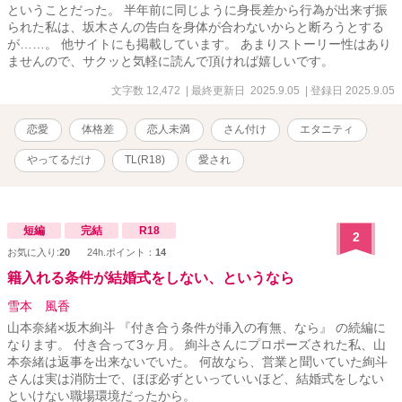
ということだった。 半年前に同じように身長差から行為が出来ず振
られた私は、坂木さんの告白を身体が合わないからと断ろうとする
が……。 他サイトにも掲載しています。 あまりストーリー性はあり
ませんので、サクッと気軽に読んで頂ければ嬉しいです。
文字数 12,472
| 最終更新日 2025.9.05
| 登録日 2025.9.05
恋愛
体格差
恋人未満
さん付け
エタニティ
やってるだけ
TL(R18)
愛され
短編
完結
R18
2
お気に入り:
20
24h.ポイント：
14
籍入れる条件が結婚式をしない、というなら
雪本 風香
山本奈緒×坂木絢斗 『付き合う条件が挿入の有無、なら』 の続編に
なります。 付き合って3ヶ月。 絢斗さんにプロポーズされた私、山
本奈緒は返事を出来ないでいた。 何故なら、営業と聞いていた絢斗
さんは実は消防士で、ほぼ必ずといっていいほど、結婚式をしない
といけない職場環境だったから。