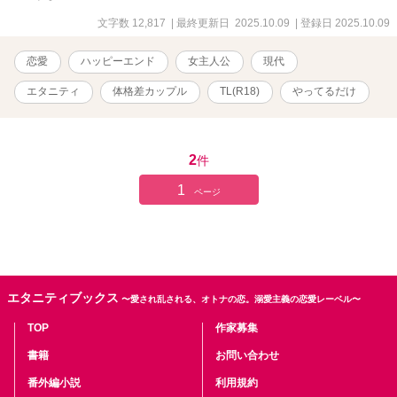
文字数 12,817
| 最終更新日 2025.10.09
| 登録日 2025.10.09
恋愛
ハッピーエンド
女主人公
現代
エタニティ
体格差カップル
TL(R18)
やってるだけ
2
件
1
ページ
エタニティブックス
〜愛され乱される、オトナの恋。溺愛主義の恋愛レーベル〜
TOP
作家募集
書籍
お問い合わせ
番外編小説
利用規約