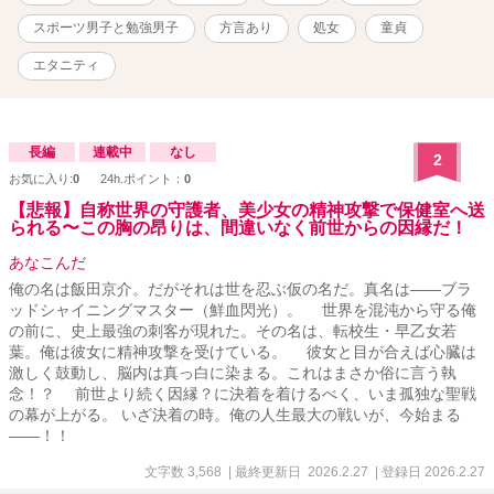
スポーツ男子と勉強男子
方言あり
処女
童貞
エタニティ
長編
連載中
なし
2
お気に入り:
0
24h.ポイント：
0
【悲報】自称世界の守護者、美少女の精神攻撃で保健室へ送
られる〜この胸の昂りは、間違いなく前世からの因縁だ！
あなこんだ
俺の名は飯田京介。だがそれは世を忍ぶ仮の名だ。真名は――ブラ
ッドシャイニングマスター（鮮血閃光）。 世界を混沌から守る俺
の前に、史上最強の刺客が現れた。その名は、転校生・早乙女若
葉。俺は彼女に精神攻撃を受けている。 彼女と目が合えば心臓は
激しく鼓動し、脳内は真っ白に染まる。これはまさか俗に言う執
念！？ 前世より続く因縁？に決着を着けるべく、いま孤独な聖戦
の幕が上がる。 いざ決着の時。俺の人生最大の戦いが、今始まる
――！！
文字数 3,568
| 最終更新日 2026.2.27
| 登録日 2026.2.27