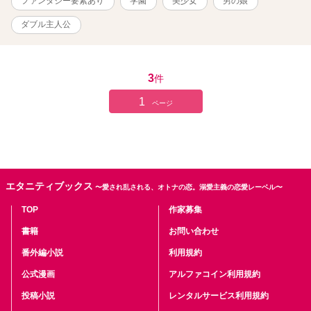
ファンタジー要素あり
学園
美少女
男の娘
ダブル主人公
3
件
1
ページ
エタニティブックス
〜愛され乱される、オトナの恋。溺愛主義の恋愛レーベル〜
TOP
作家募集
書籍
お問い合わせ
番外編小説
利用規約
公式漫画
アルファコイン利用規約
投稿小説
レンタルサービス利用規約