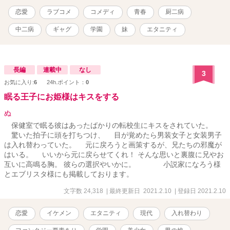
恋愛
ラブコメ
コメディ
青春
厨二病
中二病
ギャグ
学園
妹
エタニティ
長編
連載中
なし
3
お気に入り:
6
24h.ポイント：
0
眠る王子にお姫様はキスをする
ぬ
保健室で眠る彼はあったばかりの転校生にキスをされていた。
驚いた拍子に頭を打ちつけ、 目が覚めたら男装女子と女装男子
は入れ替わっていた。 元に戻ろうと画策するが、兄たちの邪魔が
はいる。 いいから元に戻らせてくれ！ そんな思いと裏腹に兄やお
互いに高鳴る胸。 彼らの選択やいかに。 小説家になろう様
とエブリスタ様にも掲載しております。
文字数 24,318
| 最終更新日 2021.2.10
| 登録日 2021.2.10
恋愛
イケメン
エタニティ
現代
入れ替わり