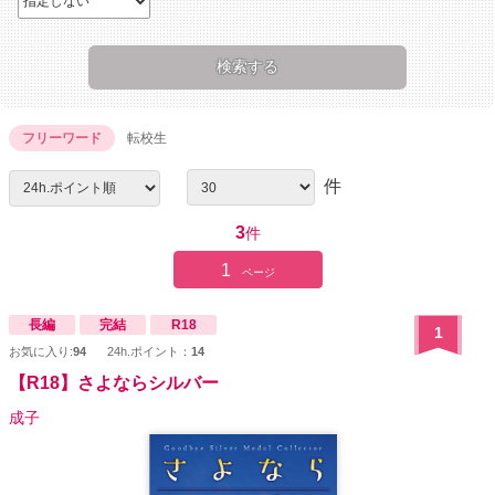
フリーワード
転校生
件
3
件
1
ページ
長編
完結
R18
1
お気に入り:
94
24h.ポイント：
14
【R18】さよならシルバー
成子