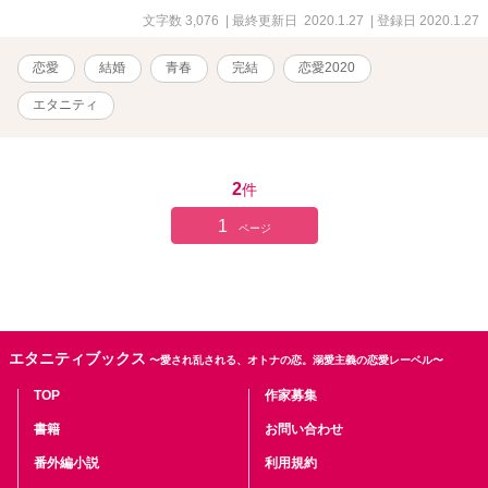
文字数 3,076
| 最終更新日 2020.1.27
| 登録日 2020.1.27
恋愛
結婚
青春
完結
恋愛2020
エタニティ
2
件
1
ページ
エタニティブックス
〜愛され乱される、オトナの恋。溺愛主義の恋愛レーベル〜
TOP
作家募集
書籍
お問い合わせ
番外編小説
利用規約