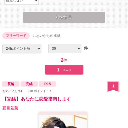
フリーワード
片思いからの成就
件
2
件
1
ページ
長編
完結
R15
1
お気に入り:
41
24h.ポイント：
7
【完結】あなたに恋愛指南します
夏目若葉