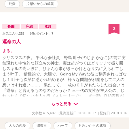
純愛
片思いからの成就
長編
完結
R18
2
お気に入り:
215
24h.ポイント：
7
運命の人
まる。
クリスマスの夜。 平凡な会社員、野島 叶子(のじま かなこ)の前に突
如現れた中性的な顔立ちの紳士。実は超がつくほどリッチで振り回
しスキルの高い彼に、ひょんな事がきっかけとなり気に入られてし
まう叶子。 積極的で、大胆で、Going My Wayな彼に翻弄されっぱな
し！ 叶子も次第に惹かれ始めるが、様々な問題が邪魔をして二人の
想いはすれ違い……。 果たして、一枚のＣＤがもたらした出会いは
『運命』と言えるものなのだろうか？ 三十代の女性が主人公の、じ
れったくて切ない大人のラブストーリーです。 ※一部にR18表現が
含まれます。 ※拙作『運命の人』のスピンオフ『Ｂ級彼女とＳ級彼
もっと見る
氏』（完結済）も、宜しければどうぞご覧ください。
文字数 415,487
| 最終更新日 2020.10.17
| 登録日 2019.8.04
大人の恋愛
御曹司
ハーフ
片思いからの成就