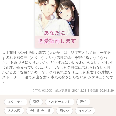
大手商社の受付で働く舞花（まいか）は、訪問客として週に一度必
ず現れる和久井（わくい）という男性に恋心を寄せるようになっ
た。 お近づきになりたいが、どうすればいいかわからない。 少しず
つ距離が縮まっていくふたり。しかし和久井には忘れられない女性
がいるような気配があって、それも気になり…… 純真女子の片想い
ストーリー 一途で素直な女 × 本気の恋を知らない男 ムズキュンです
♪
文字数 63,600
| 最終更新日 2024.2.23
| 登録日 2024.1.29
エタニティ
恋愛
ハッピーエンド
現代
大人の恋
会社員×会社員
切ない
イケメン