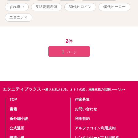
すれ違い
R18要素希薄
30代ヒロイン
40代ヒーロー
エタニティ
2
件
1
ページ
エタニティブックス
〜愛され乱される、オトナの恋。溺愛主義の恋愛レーベル〜
TOP
作家募集
書籍
お問い合わせ
番外編小説
利用規約
公式漫画
アルファコイン利用規約
投稿小説
レンタルサービス利用規約