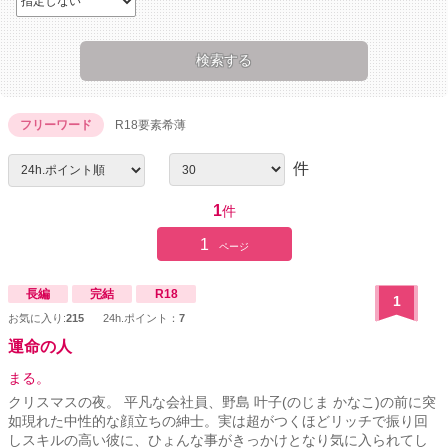
フリーワード
R18要素希薄
件
1
件
1
ページ
長編
完結
R18
1
お気に入り:
215
24h.ポイント：
7
運命の人
まる。
クリスマスの夜。 平凡な会社員、野島 叶子(のじま かなこ)の前に突
如現れた中性的な顔立ちの紳士。実は超がつくほどリッチで振り回
しスキルの高い彼に、ひょんな事がきっかけとなり気に入られてし