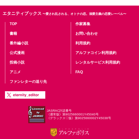
エタニティブックス
〜愛され乱される、オトナの恋。溺愛主義の恋愛レーベル〜
TOP
作家募集
書籍
お問い合わせ
番外編小説
利用規約
公式漫画
アルファコイン利用規約
投稿小説
レンタルサービス利用規約
アニメ
FAQ
ファンレターの送り先
JASRAC許諾番号
《通常版》第9025660001Y45040号
《デラックス♡版》第9025660002Y45038号