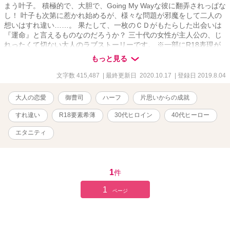
まう叶子。 積極的で、大胆で、Going My Wayな彼に翻弄されっぱな
し！ 叶子も次第に惹かれ始めるが、様々な問題が邪魔をして二人の
想いはすれ違い……。 果たして、一枚のＣＤがもたらした出会いは
『運命』と言えるものなのだろうか？ 三十代の女性が主人公の、じ
れったくて切ない大人のラブストーリーです。 ※一部にR18表現が
含まれます。 ※拙作『運命の人』のスピンオフ『Ｂ級彼女とＳ級彼
もっと見る
氏』（完結済）も、宜しければどうぞご覧ください。
文字数 415,487
| 最終更新日 2020.10.17
| 登録日 2019.8.04
大人の恋愛
御曹司
ハーフ
片思いからの成就
すれ違い
R18要素希薄
30代ヒロイン
40代ヒーロー
エタニティ
1
件
1
ページ