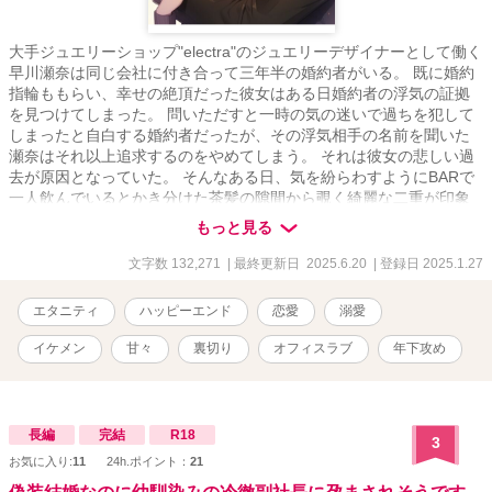
大手ジュエリーショップ"electra"のジュエリーデザイナーとして働く
早川瀬奈は同じ会社に付き合って三年半の婚約者がいる。 既に婚約
指輪ももらい、幸せの絶頂だった彼女はある日婚約者の浮気の証拠
を見つけてしまった。 問いただすと一時の気の迷いで過ちを犯して
しまったと自白する婚約者だったが、その浮気相手の名前を聞いた
瀬奈はそれ以上追求するのをやめてしまう。 それは彼女の悲しい過
去が原因となっていた。 そんなある日、気を紛らわすようにBARで
一人飲んでいるとかき分けた茶髪の隙間から覗く綺麗な二重が印象
的のイケメン九条夏樹に出会う。 彼はオーダーメイドのジュエリー
もっと見る
ショップを経営する若きオーナーだった。 身体の関係から始まる本
当の愛の物語。 二人きりの時の夏樹はとびきり甘く、そして強引な
文字数 132,271
| 最終更新日 2025.6.20
| 登録日 2025.1.27
男らしさに瀬奈はどんどん溺れていく。 瀬奈を幸せにするのはやは
り元婚約者なのか、それとも身体の関係から始まった夏樹なのか。
エタニティ
ハッピーエンド
恋愛
溺愛
そして瀬奈の心にのしかかる過去の出来事は一体⋯⋯。 ※表紙はニ
ジジャーニーで作成しました
イケメン
甘々
裏切り
オフィスラブ
年下攻め
長編
完結
R18
3
お気に入り:
11
24h.ポイント：
21