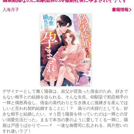
偽装結婚なのに幼馴染みの冷徹副社長に孕まされそうです
入海月子
書籍情報
デザイナーとして働く陽葵は、叔父が背負った借金のため、好きで
もない相手との結婚を迫られる。そんな矢先、幼馴染で初恋相手の
一輝と偶然再会し、借金の肩代わりと引き換えに後継ぎを産んでほ
しいと言われ契約結婚することに！？ 偽りの夫婦だとしても、好
きな相手と結婚したい。そう思う陽葵を待っていたのは一輝との甘
い溺愛生活だった。まるで本当の妻のように愛してくる一輝に、陽
葵は戸惑うばかりで――？ 一途な御曹司に乱される、両片想いの
すれ違いラブ！