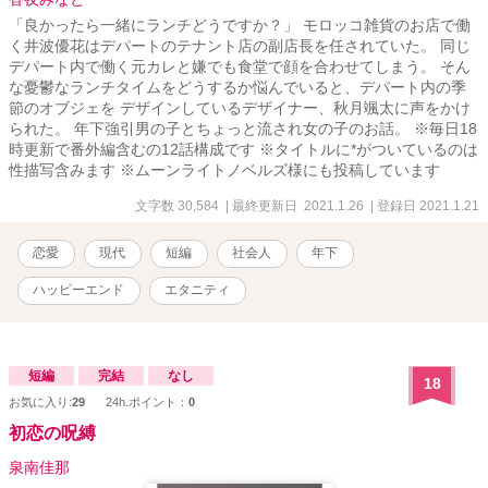
「良かったら一緒にランチどうですか？」 モロッコ雑貨のお店で働
く井波優花はデパートのテナント店の副店長を任されていた。 同じ
デパート内で働く元カレと嫌でも食堂で顔を合わせてしまう。 そん
な憂鬱なランチタイムをどうするか悩んでいると、デパート内の季
節のオブジェを デザインしているデザイナー、秋月颯太に声をかけ
られた。 年下強引男の子とちょっと流され女の子のお話。 ※毎日18
時更新で番外編含むの12話構成です ※タイトルに*がついているのは
性描写含みます ※ムーンライトノベルズ様にも投稿しています
文字数 30,584
| 最終更新日 2021.1.26
| 登録日 2021.1.21
恋愛
現代
短編
社会人
年下
ハッピーエンド
エタニティ
短編
完結
なし
18
お気に入り:
29
24h.ポイント：
0
初恋の呪縛
泉南佳那