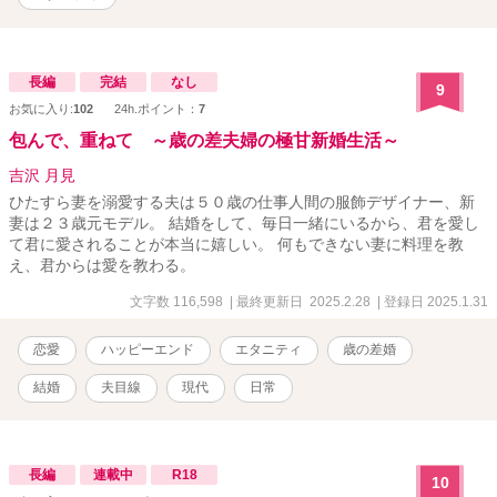
長編
完結
なし
9
お気に入り:
102
24h.ポイント：
7
包んで、重ねて ～歳の差夫婦の極甘新婚生活～
吉沢 月見
ひたすら妻を溺愛する夫は５０歳の仕事人間の服飾デザイナー、新
妻は２３歳元モデル。 結婚をして、毎日一緒にいるから、君を愛し
て君に愛されることが本当に嬉しい。 何もできない妻に料理を教
え、君からは愛を教わる。
文字数 116,598
| 最終更新日 2025.2.28
| 登録日 2025.1.31
恋愛
ハッピーエンド
エタニティ
歳の差婚
結婚
夫目線
現代
日常
長編
連載中
R18
10