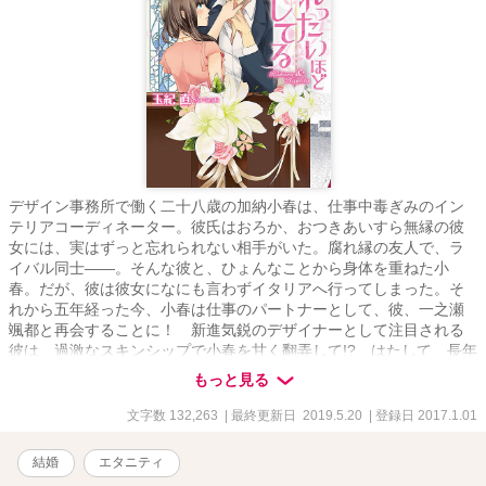
デザイン事務所で働く二十八歳の加納小春は、仕事中毒ぎみのイン
テリアコーディネーター。彼氏はおろか、おつきあいすら無縁の彼
女には、実はずっと忘れられない相手がいた。腐れ縁の友人で、ラ
イバル同士――。そんな彼と、ひょんなことから身体を重ねた小
春。だが、彼は彼女になにも言わずイタリアへ行ってしまった。そ
れから五年経った今、小春は仕事のパートナーとして、彼、一之瀬
颯都と再会することに！ 新進気鋭のデザイナーとして注目される
彼は、過激なスキンシップで小春を甘く翻弄して!? はたして、長年
続けたトモダチ以上恋人未満の関係に、劇的変化は起こるのか……
もっと見る
両片思いのすれ違いロマンス！ ２０１６年９月に刊行されました、
エタニティブックス・赤『焦れったいほど愛してる』のお正月用番
文字数 132,263
| 最終更新日 2019.5.20
| 登録日 2017.1.01
外編です。 結婚して初めてのお正月を迎えた颯都と小春。 久々の日
本のお正月に颯都か期待するのは…… お楽しみいただけますと嬉し
結婚
エタニティ
いです。