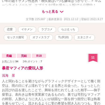
い年の超イケメン性悪男・桐矢葵はいつも嫌味ばっかりで…？ ※ム
ーンライトノベルズ、エブリスタ(濡れ場カット版)でも公開中！
※R-18指定 性描写が含まれる話数には、「※♡」をつけています。
もっと見る
主人公の恋人は、誰もが目を奪われるようなイケメン。 意地悪だが
口がうまく、主人公以外の女性に対してはまったく嫌味のない爽や
文字数 225,687
| 最終更新日 2021.12.12
| 登録日 2021.9.27
かさを売りにしている超モテ男。 ＨではドSまではいかないS寄りで
すが、たまに攻められると受けに徹して喘ぎます。…が、最終的に
恋愛
イケメン
ラブコメ
らぶえっち
はやはり倍返しという展開がオチ。 テクニシャンで言葉責めを多用
して女を翻弄するタイプ。 苦痛系や、暴力的な描写は一切ありませ
セックス描写
オフィスラブ
TL(R18)
エタニティ
ん。 あくまで『甘い攻め』だと思って、暖かい目で見てもらえると
ありがたいです。 基本的にセリフが多めなので、喘ぎや言葉攻めが
好きな方は楽しめるかもしれません♡ また、言葉攻めありきのクン
ニシーン多めですので、お好きな方はご自由にご堪能ください。
長編
完結
R18
11
（笑） ※比喩的な文章はあまり使いません。 よって、あからさまな
お気に入り:
94
24h.ポイント：
7
性器の名称なども描写していますので、そういったものが苦手な方
は閲覧をお控え下さい。
暴君マフィアの愛玩人形
浅海 景
人と関わることを避けながらグラフィックデザイナーとして働く朔
空は、雨の日にずぶ濡れでうずくまる男と出会った。ちょっとした
お詫びの品を渡したことで、興味を持たれてしまった相手――御子
柴零は、表向きは青年実業家であるものの、裏では苛烈なマフィア
の幹部。人形のように大人しいが頑固な一面を持つ朔空に零は執着
を募らせていく。流されるように零の希望を聞き入れつつも、零の