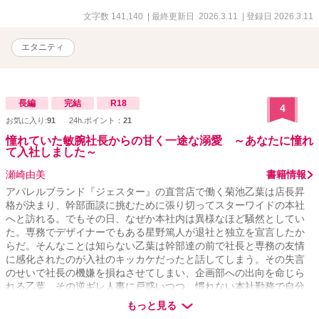
文字数 141,140
| 最終更新日 2026.3.11
| 登録日 2026.3.11
エタニティ
長編
完結
R18
4
お気に入り:
91
24h.ポイント：
21
憧れていた敏腕社長からの甘く一途な溺愛 ～あなたに憧れ
て入社しました～
瀬崎由美
書籍情報
アパレルブランド『ジェスター』の直営店で働く菊池乙葉は店長昇
格が決まり、幹部面談に挑むために張り切ってスターワイドの本社
へと訪れる。でもその日、なぜか本社内は異様なほど騒然としてい
た。専務でデザイナーでもある星野篤人が退社と独立を宣言したか
らだ。そんなことは知らない乙葉は幹部達の前で社長と専務の友情
に感化されたのが入社のキッカケだったと話してしまう。その失言
のせいで社長の機嫌を損ねさせてしまい、企画部への出向を命じら
れる乙葉。その逆ギレ人事に戸惑いつつ、慣れない本社勤務で自分
にできることを見つけて奮闘していると、徐々に社長からも信頼し
もっと見る
てもらえるように…… そして、仕事人間だと思っていた社長の意外