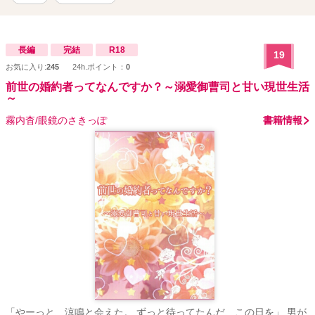
長編
完結
R18
19
お気に入り:
245
24h.ポイント：
0
前世の婚約者ってなんですか？～溺愛御曹司と甘い現世生活
～
霧内杳/眼鏡のさきっぽ
書籍情報
「やーっと、涼鳴と会えた。 ずっと待ってたんだ、この日を」 男が