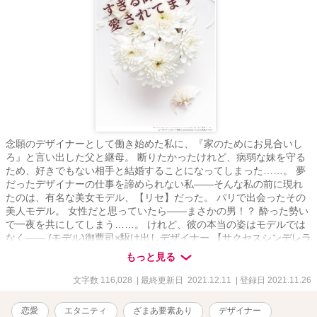
念願のデザイナーとして働き始めた私に、『家のためにお見合いし
ろ』と言い出した父と継母。 断りたかったけれど、病弱な妹を守る
ため、好きでもない相手と結婚することになってしまった……。 夢
だったデザイナーの仕事を諦められない私――そんな私の前に現れ
たのは、有名な美女モデル、【リセ】だった。 パリで出会ったその
美人モデル。 女性だと思っていたら――まさかの男！？ 酔った勢い
で一夜を共にしてしまう……。 けれど、彼の本当の姿はモデルでは
なく―― (モデル)御曹司×駆け出しデザイナー 【サクセスシンデレラ
ストーリー！】 清中琉永（きよなかるな）新人デザイナー 麻王理世
もっと見る
（あさおりせ）麻王グループ御曹司(モデル） 初出2021.11.26 改稿
2023.10
文字数 116,028
| 最終更新日 2021.12.11
| 登録日 2021.11.26
恋愛
エタニティ
ざまあ要素あり
デザイナー