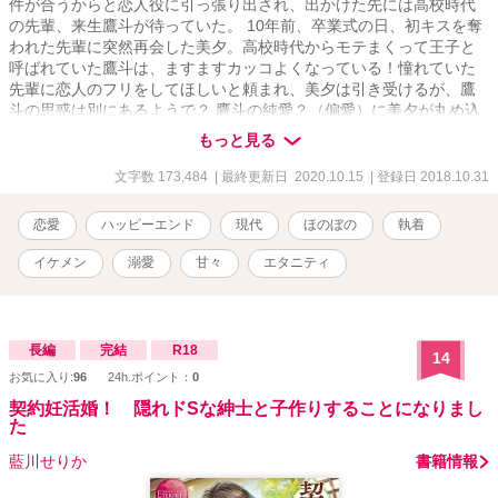
件が合うからと恋人役に引っ張り出され、出かけた先には高校時代
の先輩、来生鷹斗が待っていた。 10年前、卒業式の日、初キスを奪
われた先輩に突然再会した美夕。高校時代からモテまくって王子と
呼ばれていた鷹斗は、ますますカッコよくなっている！憧れていた
先輩に恋人のフリをしてほしいと頼まれ、美夕は引き受けるが、鷹
斗の思惑は別にあるようで？ 鷹斗の純愛？（偏愛）に美夕が丸め込
まれるお話です。
もっと見る
文字数 173,484
| 最終更新日 2020.10.15
| 登録日 2018.10.31
恋愛
ハッピーエンド
現代
ほのぼの
執着
イケメン
溺愛
甘々
エタニティ
長編
完結
R18
14
お気に入り:
96
24h.ポイント：
0
契約妊活婚！ 隠れドSな紳士と子作りすることになりまし
た
藍川せりか
書籍情報