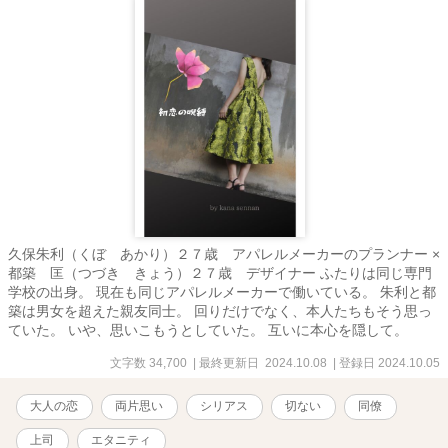
久保朱利（くぼ あかり）２７歳 アパレルメーカーのプランナー ×
都築 匡（つづき きょう）２７歳 デザイナー ふたりは同じ専門
学校の出身。 現在も同じアパレルメーカーで働いている。 朱利と都
築は男女を超えた親友同士。 回りだけでなく、本人たちもそう思っ
ていた。 いや、思いこもうとしていた。 互いに本心を隠して。
文字数 34,700
| 最終更新日 2024.10.08
| 登録日 2024.10.05
大人の恋
両片思い
シリアス
切ない
同僚
上司
エタニティ