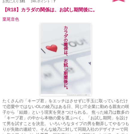
お気に入り:
181
24h.ポイント：
7
【R18】カラダの関係は、お試し期間後に。
栗尾音色
たくさんの「キープ君」をエッチはさせずに手玉に取っているだけ
で恋愛中ではないOLの綾乃はある日、同じIT企業に勤める親友の咲
子から「結婚」という現実を突きつけられる。 焦った綾乃は数多の
「キープ君」の中から本物の愛を選ぶべく、「お試し期間」を設け
て男を試すことを決意。 いろいろなタイプの男を翻弄してやるつも
りが失敗の連続で、そんな綾乃に対して同期入社のデザイナーで同