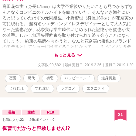
高田花奈実（身長175㎝）は大学卒業後やりたいことも見つからずな
んとなくコンビニのアルバイトを続けていた。そんなとき海外にい
ると思っていたはずの元同級生、小野蜜也（身長160㎝）が花奈実の
前に現れる。 超有名ウエディングドレスデザイナーとして大人気に
なった蜜也だが、花奈実は学生時代いじめられた記憶から蜜也が大
の苦手。しかし無理矢理約束を取り付けられて渋々会うことになっ
てしまう。 約束の場所へ向かうと、なんと花奈実は蜜也のブランド
のモデルとしてショーに出演することになって――？ ツンツン系低
身長男子×おどおど系高身長女子のラブコメです。 ※ムーンライトノ
もっと見る
ベルズにも載せています。
文字数 99,682
| 最終更新日 2019.2.26
| 登録日 2019.1.20
恋愛
現代
初恋
ハッピーエンド
逆身長差
じれじれ
すれ違い
ラブコメ
エタニティ
長編
完結
R18
21
お気に入り:
22
24h.ポイント：
0
御曹司だからと容赦しません!?