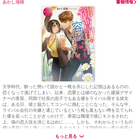
あかし瑞穂
書籍情報
大学時代、酔った勢いで誰かと一晩を共にした記憶はあるものの、
恐くなって逃げてしまい、以来、恋愛とは縁のなかった建築デザイ
ナーの香苗。同期で社長の息子でもある優をライバル視する彼女
は、ある日、彼と協力してコンペに挑むことになった。そんな中、
ライバル会社の令嬢と通じているという根も葉もない噂を立てられ
た優を庇ったことがきっかけで、香苗は職場で彼にキスをされた
上、偽の恋人役を演じるはめに……。しかも、それからというもの
優は香苗に甘く激しく迫り、あまつさえ「大学時代の一夜の相手は
自分だった」と言い出して――
もっと見る