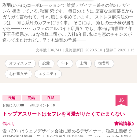
彩羽(いろは)コーポレーションで 雑貨デザイナー兼その他のデザイ
ンを 担当している､秋葉 紫です。 毎日のように 鬼畜な企画部長から
ガミガミ言われて､ 日々､癒しを求めています。 ストレス解消法の一
つは、 同じ系列のカフェに行く事。 そこには、 癒しの王子様が居る
から───･････ カフェのアルバイト店員？ でも、本当は御曹司!? 年
下王子様系か...Ｓな俺様上司か… 入社5年目､私にも恋のチャンスが
巡って来たけれど… 早くも波乱の予感───
文字数 136,741
| 最終更新日 2020.5.10
| 登録日 2020.1.15
オフィスラブ
恋愛
年下
上司
御曹司
お仕事女子
エタニティ
長編
完結
R18
16
お気に入り:
88
24h.ポイント：
0
トップアスリートはセフレを可愛がりたくてたまらない
鶴れり
書籍情報
愛（29）はウェブデザイン会社に勤めるデザイナー。独身主義者で
結婚願望は皆無。気ままな独身生活を謳歌していた。 たまたま知り