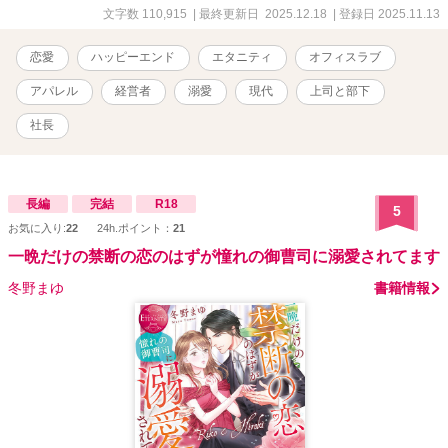
な一面を目にすることで、乙葉の気持ちが憧れから恋心へと変わっ
文字数 110,915
| 最終更新日 2025.12.18
| 登録日 2025.11.13
ていく。 全50話。約11万字で完結です。
恋愛
ハッピーエンド
エタニティ
オフィスラブ
アパレル
経営者
溺愛
現代
上司と部下
社長
長編
完結
R18
5
お気に入り:
22
24h.ポイント：
21
一晩だけの禁断の恋のはずが憧れの御曹司に溺愛されてます
冬野まゆ
書籍情報