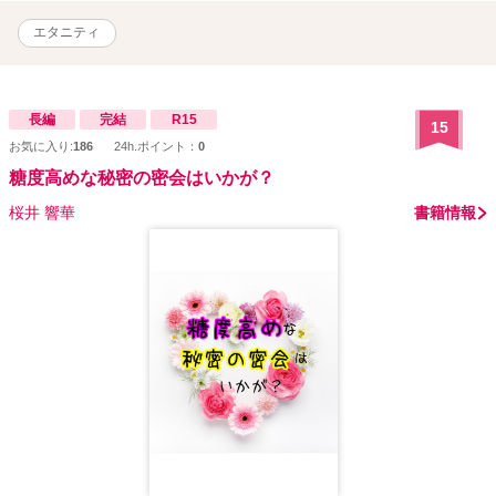
エタニティ
長編
完結
R15
15
お気に入り:
186
24h.ポイント：
0
糖度高めな秘密の密会はいかが？
桜井 響華
書籍情報