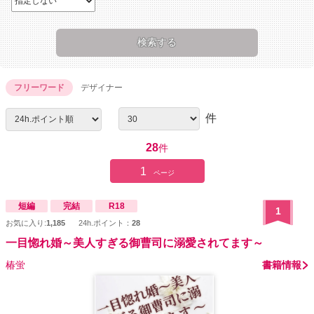
フリーワード
デザイナー
件
28
件
1
ページ
短編
完結
R18
1
お気に入り:
1,185
24h.ポイント：
28
一目惚れ婚～美人すぎる御曹司に溺愛されてます～
椿蛍
書籍情報