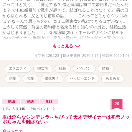
にっこりと笑う。 「覚えてる？ 僕と涼鳴は前世で婚約者だったんだ
よ？ でも結婚目前で戦争が起きて、結ばれることはなくて」 男の口
から語られる、父と同じ前世の話。 ……これってどこからツッコめ
ば？ なーんて思うものの、コミュ障喪女の私にできるはずがなく。
こうして突然、前世の婚約者と名乗る見ず知らずの男と、結婚生活
がはじまりました……。 春風涼鳴(28) トネールデザインに勤める、
Webデザイナー 半喪女で、家族と慣れた人以外の前だと完全にコミ
ュ障。 ちょっぴり強気だけど、悪いところはすぐに反省するいい子
もっと見る
× 雨山清人(28) 世界でもトップクラスの自動車メーカー、 AAを中核
とする雨山ホールディングスの御曹司 自身はR.Mountainという自転
文字数 126,123
| 最終更新日 2020.2.14
| 登録日 2020.1.07
車会社を経営 前世の婚約者である、涼鳴を溺愛 仕事中は一転、冷徹
な人 前世の婚約者だとはいえ、 いきなり見ず知らずの男とコミュ障
エタニティ
御曹司
社長
イケメン
結婚
涼鳴が結婚生活なんて上手くいくのか……!?
溺愛
恋愛
眼鏡男子
ハッピーエンド
あまあま
長編
完結
R18
20
お気に入り:
145
24h.ポイント：
0
君は淫らなシンデレラ～ちびっ子天才デザイナーは初恋ノッ
ポちゃんを離さない～
真波トウカ