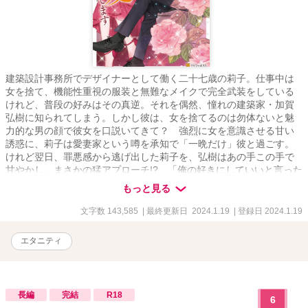
建築設計事務所でデザイナーとして働く二十七歳の莉子。仕事中は
女を捨て、機能性重視の服装と無難なメイクで完全武装をしている
けれど、普段の好みはその真逆。それを偶然、憧れの建築家・加賀
弘樹に知られてしまう。しかし彼は、女を捨てるのは勿体ないと魅
力的な男の顔で彼女を口説いてきて？ 強烈に女を意識させる甘い
誘惑に、莉子は愛妻家という噂を承知で「一晩だけ」彼と過ごす。
けれど翌日、罪悪感から逃げ出した莉子を、弘樹はあの手この手で
甘やかし、まさかの猛アプローチ!? 「俺の好きにしていいと言った
のは、君だ」ワケアリ御曹司に甘く攻め落とされる、極上ラブスト
もっと見る
ーリー！
文字数 143,585
| 最終更新日 2024.1.19
| 登録日 2024.1.19
エタニティ
長編
完結
R18
6