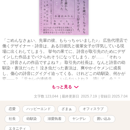
「ごめんなさぁい、先輩の彼、もらっちゃいました♪」 広告代理店で
働くデザイナー・詩音は、ある日彼氏と後輩女子が浮気している現
場に出くわしてしまう。 挙句の果てに、詩音が取引先のためにデザ
インした作品までパクられそうになってしまう。が…… 「それっ
て、詩音さんの作品ですよね？」 取引先の社長は、なんと詩音の幼
馴染・蒼汰だった！ 泣き虫だった蒼汰は、爽やかイケメンに成長
し、傷心の詩音にグイグイ迫ってくる。 けれどこの幼馴染、何かが
変――？ 「元カレの連絡先……いらないよね？ 消して。今ここ
で」 「僕をこんな風にしたのは……しーちゃんだよ」 爽やかな顔を
もっと見る
しているけど、中身は激重執着ヤンデレ化しており、あらゆる手を
使ってヒロインを囲い込もうとする年下ヤバヒーローと、お仕事に
文字数 123,044
| 最終更新日 2025.7.19
| 登録日 2025.7.04
夢中なヒロインの、オフィスラブコメディ……です！
恋愛
ハッピーエンド
ざまぁ
オフィスラブ
社長
幼馴染
溺愛執着
ヤンデレ
囲い込み
エタニティ