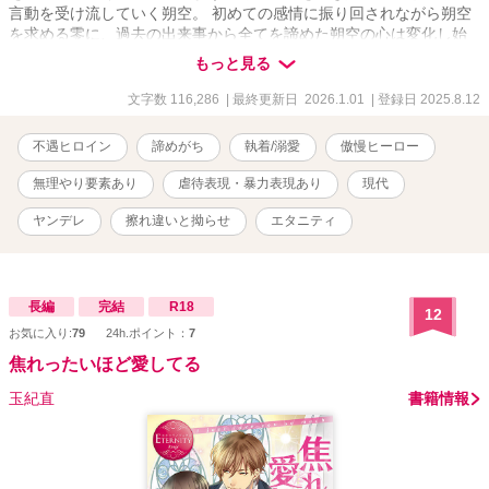
言動を受け流していく朔空。 初めての感情に振り回されながら朔空
を求める零に、過去の出来事から全てを諦めた朔空の心は変化し始
める。 ※虐待、無理矢理、暴力描写があります。
もっと見る
文字数 116,286
| 最終更新日 2026.1.01
| 登録日 2025.8.12
不遇ヒロイン
諦めがち
執着/溺愛
傲慢ヒーロー
無理やり要素あり
虐待表現・暴力表現あり
現代
ヤンデレ
擦れ違いと拗らせ
エタニティ
長編
完結
R18
12
お気に入り:
79
24h.ポイント：
7
焦れったいほど愛してる
玉紀直
書籍情報