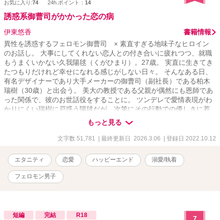
お気に入り:
74
24h.ポイント：
14
誘惑系御曹司がかかった恋の病
伊東悠香
書籍情報
異性を誘惑するフェロモン御曹司 × 素直すぎる地味子なヒロイン
のお話し。 大事にしてくれない恋人との付き合いに疲れつつ、就職
もうまくいかない久我陽毬（くがひまり）。27歳。 実直に生きてき
たつもりだけれど幸せになれる感じがしない日々。 そんなある日、
有名デザイナーであり大手メーカーの御曹司（副社長）である柏木
瑞樹（30歳）と出会う。 美大の教授である父親が偶然にも恩師であ
った関係で、彼のお世話役をすることに。 ツンデレで愛情表現がわ
かりにくい瑞樹に戸惑う陽毬だが、次第にその行動での優しさに惹
かれていく。 陽毬サイドと水樹サイドを交互に読むことで、ジレジ
もっと見る
レ展開をお楽しみいただけるようにする予定です。 ※お詫び タイト
ル「ツンデレ・ドS」となっていた瑞樹ですが、書いていく中でイメ
文字数 51,781
| 最終更新日 2026.3.06
| 登録日 2022.10.12
ージが違ってきてしまったので「誘惑系」に変更いたしました。キ
ャラブレ申し訳ございません＞＜ ※注 こちら「執着系御曹司はかり
エタニティ
恋愛
ハッピーエンド
溺愛/執着
そめの婚約者に激愛を注ぎ込む」に登場する柏木春馬の弟、柏木瑞
樹のお話し。 番外編として書籍には掲載されておりますが、こちら
フェロモン男子
はそのパラレルワールドなお話になります。
短編
完結
R18
7