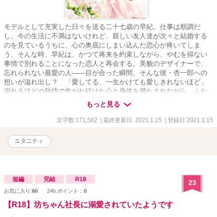
モデルとして充実した日々を送る二十七歳の早紀。仕事は順調だ
し、今の生活に不満はないけれど、親しい友人達が次々と結婚する
のを見ているうちに、心の奥底にしまい込んだ恋心が疼いてしま
う。そんな時、早紀は、かつて将来を約束しながら、やむを得ない
事情で別れることになった恋人と再会する。美貌のデザイナーで、
忘れられない最愛の人――目が合った瞬間、そんな彼・杏一郎への
想いが溢れ出し？ 「愛してる、一生かけても愛しきれないほど」
溺れるほどの熱情で焦がれ続けた心と身体を満たされながら、ふた
たびの恋に甘く痺れて……。濡甘必至のハッピーエンド・ロマン
もっと見る
ス！
文字数 171,582
| 最終更新日 2021.1.15
| 登録日 2021.1.15
エタニティ
短編
完結
R18
23
お気に入り:
60
24h.ポイント：
0
【R18】坊ちゃん社長に溺愛されていたようです