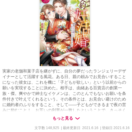
実家の老舗和菓子店を継がずに、自分の夢だったランジェリーデザ
イナーとして活躍する風花。ある日、親の頼みでお見合いすること
になった彼女は、これを機に「子どもが欲しい」という以前からの
願いを実現することに決めた。相手は、由緒ある百貨店の創業一
族・傑。爽やかで紳士なイケメンは、このとんでもないお願いを条
件付きで叶えてくれるという。その条件とは、お見合い避けのため
に婚約者のふりをすること、そして――子どもができるまで夜の営
みに励むこと！ お互いの利害が一致したということで、さっそく
子作りを始める風花だったが、紳士的な態度とは裏腹に、毎回激し
もっと見る
く求められて……!?
文字数 148,925
| 最終更新日 2021.6.16
| 登録日 2021.6.16