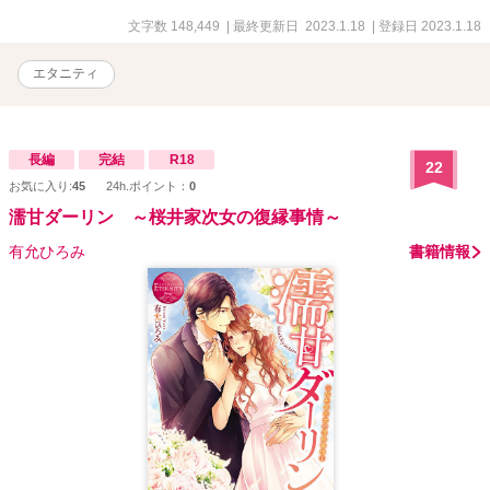
文字数 148,449
| 最終更新日 2023.1.18
| 登録日 2023.1.18
エタニティ
長編
完結
R18
22
お気に入り:
45
24h.ポイント：
0
濡甘ダーリン ～桜井家次女の復縁事情～
有允ひろみ
書籍情報