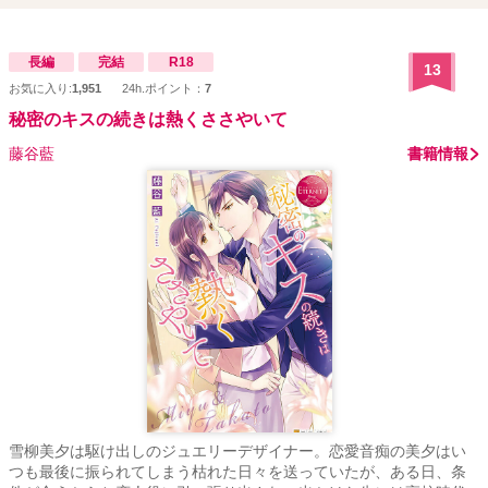
長編
完結
R18
13
お気に入り:
1,951
24h.ポイント：
7
秘密のキスの続きは熱くささやいて
藤谷藍
書籍情報
雪柳美夕は駆け出しのジュエリーデザイナー。恋愛音痴の美夕はい
つも最後に振られてしまう枯れた日々を送っていたが、ある日、条