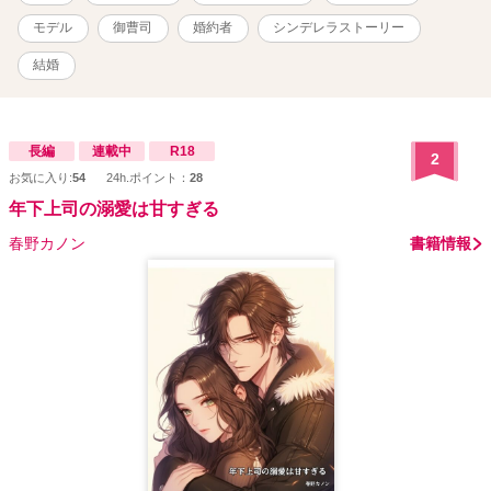
モデル
御曹司
婚約者
シンデレラストーリー
結婚
長編
連載中
R18
2
お気に入り:
54
24h.ポイント：
28
年下上司の溺愛は甘すぎる
春野カノン
書籍情報