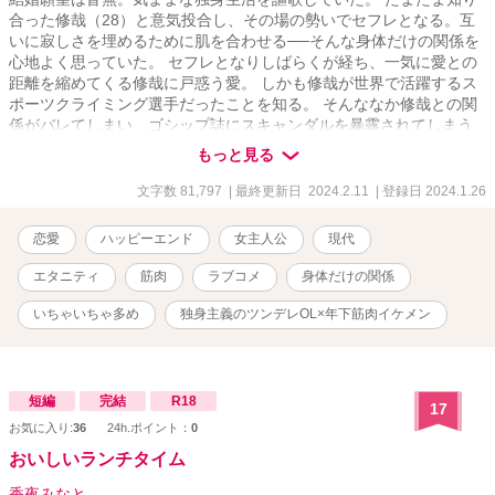
合った修哉（28）と意気投合し、その場の勢いでセフレとなる。互
いに寂しさを埋めるために肌を合わせる──そんな身体だけの関係を
心地よく思っていた。 セフレとなりしばらくが経ち、一気に愛との
距離を縮めてくる修哉に戸惑う愛。 しかも修哉が世界で活躍するス
ポーツクライミング選手だったことを知る。 そんななか修哉との関
係がバレてしまい、ゴシップ誌にスキャンダルを暴露されてしまう
事態に──？！
もっと見る
文字数 81,797
| 最終更新日 2024.2.11
| 登録日 2024.1.26
恋愛
ハッピーエンド
女主人公
現代
エタニティ
筋肉
ラブコメ
身体だけの関係
いちゃいちゃ多め
独身主義のツンデレOL×年下筋肉イケメン
短編
完結
R18
17
お気に入り:
36
24h.ポイント：
0
おいしいランチタイム
香夜みなと