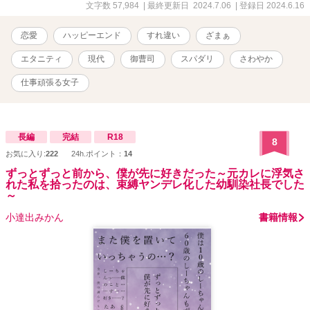
文字数 57,984
| 最終更新日 2024.7.06
| 登録日 2024.6.16
恋愛
ハッピーエンド
すれ違い
ざまぁ
エタニティ
現代
御曹司
スパダリ
さわやか
仕事頑張る女子
長編
完結
R18
8
お気に入り:
222
24h.ポイント：
14
ずっとずっと前から、僕が先に好きだった～元カレに浮気さ
れた私を拾ったのは、束縛ヤンデレ化した幼馴染社長でした
～
小達出みかん
書籍情報