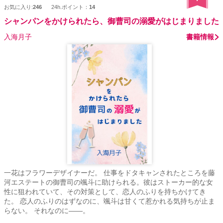
お気に入り:
246
24h.ポイント：
14
シャンパンをかけられたら、御曹司の溺愛がはじまりました
入海月子
書籍情報
一花はフラワーデザイナーだ。 仕事をドタキャンされたところを藤
河エステートの御曹司の颯斗に助けられる。彼はストーカー的な女
性に狙われていて、その対策として、恋人のふりを持ちかけてき
た。 恋人のふりのはずなのに、颯斗は甘くて惹かれる気持ちが止ま
らない。 それなのに――。