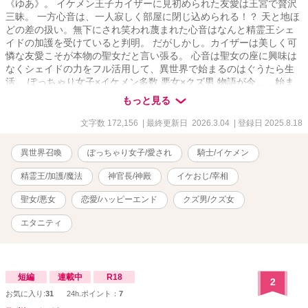
《ゆあ》。 イケメン王子カイザーに見初められた友愛は王宮で贅沢
三昧。 一方心音は、一人寂しく部屋に閉じ込められる！？ 天と地ほ
どの差の扱い。無下にされ笑われ蔑まれた心音はなんと精霊王シェ
イドの加護を受けていると判明。 だがしかし。カイザーは美しく可
憐な友愛こそが本物の聖女だと言い張る。 心音は聖女の座に興味は
なくシェイドの力をフル活用して、異世界で始まるのはぐうたら生
活。 ぽっちゃり女子×イケメン多数 悪女×クズ男 物語が今……始ま
る
もっと見る
文字数 172,156
| 最終更新日 2026.3.04
| 登録日 2025.8.18
異世界召喚
ぽっちゃり女子/愛され
騎士/イケメン
精霊王/加護/魔法
神官長/神殿
イケおじ/宰相
聖女/悪女
恋愛/ハッピーエンド
クズ男/クズ女
エタニティ
短編
連載中
R18
2
お気に入り:
31
24h.ポイント：
7