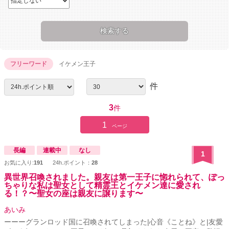
フリーワード
イケメン王子
件
3
件
1
ページ
長編
連載中
なし
1
お気に入り:
191
24h.ポイント：
28
異世界召喚されました。親友は第一王子に惚れられて、ぽっ
ちゃりな私は聖女として精霊王とイケメン達に愛され
る！？〜聖女の座は親友に譲ります〜
あいみ
ーーーグランロッド国に召喚されてしまった|心音《ことね》と|友愛