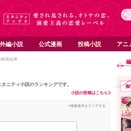
外編小説
公式漫画
投稿小説
アニ
の検索結果
エタニティ小説のランキングです。
御
小説の投稿はこちら
×検索条件をクリアする