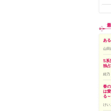
ある
山田
S系
独占
紺乃
春の
は愛
る～
けい