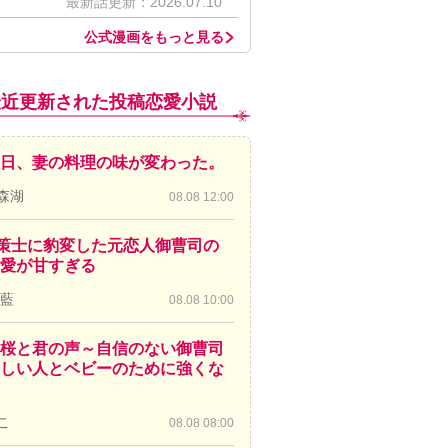
最新話更新：2026.07.10
公式漫画をもっと見る
最近更新された投稿恋愛小説
日、妻の料理の味が変わった。
森湖
08.08 12:00
策士に豹変した元恋人御曹司の
愛が甘すぎる
 藍
08.08 10:00
桜と君の声～自信のない御曹司
しい人とベビーのために強くな
こ
08.08 08:00