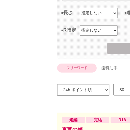
長さ
R指定
歯科助手
フリーワード
短編
完結
R18
言葉の鎖