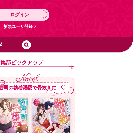
ログイン
新規ユーザ登録
メ
編集部ピックアップ
曹司の執着溺愛で骨抜きに…♡