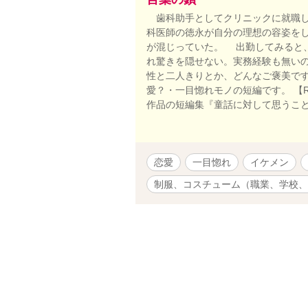
歯科助手としてクリニックに就職し
科医師の徳永が自分の理想の容姿を
が混じっていた。 出勤してみると
れ驚きを隠せない。実務経験も無い
性と二人きりとか、どんなご褒美です
愛？・一目惚れモノの短編です。 【
作品の短編集『童話に対して思うこ
恋愛
一目惚れ
イケメン
制服、コスチューム（職業、学校、