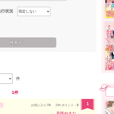
進行状況
件
1
件
1
お気に入り:
74
24h.ポイント：
0
月咲やまな