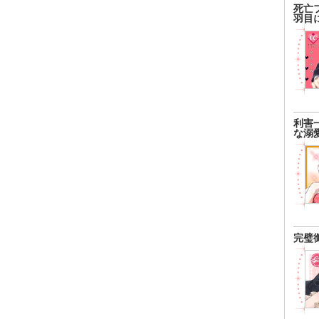
死亡
羽目
利害
な溺
完璧