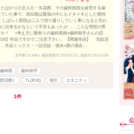
たばかりの主人公・矢花茜。その歯科医院を経営する歯
していた事で、初出勤は緊張の中にもドキドキとした期待
、しばらく医院は二人で切り盛りしていく事になると言わ
のに出来るかなという不安もあったが……こんな理想の男
か！ ○考え方に難有りの歯科医師×歯科助手さんの恋
R18】作品ですのでご注意下さい。 【関連作品】 完結済
と…作品ミックス・一話完結・徳永×茜の場合』
文字数 22,446 | 最終更新日 2019.9.15 | 登録日 2019.9.09
歯科医
歯科助手
部活動）
TL(R18)
強引
エタニティ
1
件