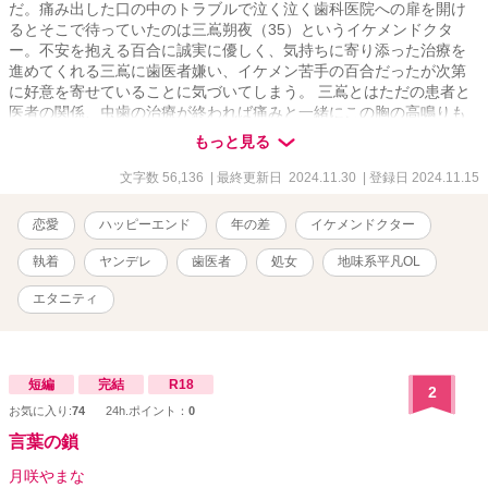
だ。痛み出した口の中のトラブルで泣く泣く歯科医院への扉を開け
るとそこで待っていたのは三嶌朔夜（35）というイケメンドクタ
ー。不安を抱える百合に誠実に優しく、気持ちに寄り添った治療を
進めてくれる三嶌に歯医者嫌い、イケメン苦手の百合だったが次第
に好意を寄せていることに気づいてしまう。 三嶌とはただの患者と
医者の関係、虫歯の治療が終われば痛みと一緒にこの胸の高鳴りも
終わるはず？！ドキドキが止まらない、地味女子×ハイスぺDrのコメ
もっと見る
ディラブストーリー☆ 本編→番外編（主に三嶌視点）→後日談～ふ
たりのはじめての×××～と続きます。 ※他サイトでも投稿しており
文字数 56,136
| 最終更新日 2024.11.30
| 登録日 2024.11.15
ます ※専門用語や院内用語が少し出てきます。院内用語はあくまで
創作世界として温かい目で見ていただけたら嬉しいです ※歯科医院
恋愛
ハッピーエンド
年の差
イケメンドクター
への見解は作品内の主人公の主観です、治療行為や歯科医院を否定
したいわけではありません。
執着
ヤンデレ
歯医者
処女
地味系平凡OL
エタニティ
短編
完結
R18
2
お気に入り:
74
24h.ポイント：
0
言葉の鎖
月咲やまな