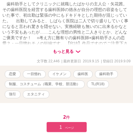
歯科助手としてクリニックに就職したばかりの主人公・矢花茜。
その歯科医院を経営する歯科医師の徳永が自分の理想の容姿をして
いた事で、初出勤は緊張の中にもドキドキとした期待が混じってい
た。 出勤してみると、しばらく医院は二人で切り盛りしていく事
になると言われ驚きを隠せない。実務経験も無いのに出来るかなと
いう不安もあったが……こんな理想の男性と二人きりとか、どんな
ご褒美ですか！ ○考え方に難有りの歯科医師×歯科助手さんの恋
愛？・一目惚れモノの短編です。 【R18】作品ですのでご注意下さ
い。 【関連作品】 完結済作品の短編集『童話に対して思うこと…
もっと見る
作品ミックス・一話完結・徳永×茜の場合』
文字数 22,446
| 最終更新日 2019.9.15
| 登録日 2019.9.09
恋愛
一目惚れ
イケメン
歯科医
歯科助手
制服、コスチューム（職業、学校、部活動）
TL(R18)
強引
エタニティ
2
件
1
ページ