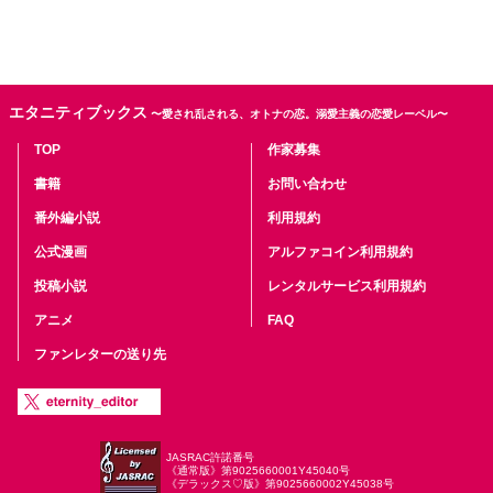
エタニティブックス
〜愛され乱される、オトナの恋。溺愛主義の恋愛レーベル〜
TOP
作家募集
書籍
お問い合わせ
番外編小説
利用規約
公式漫画
アルファコイン利用規約
投稿小説
レンタルサービス利用規約
アニメ
FAQ
ファンレターの送り先
JASRAC許諾番号
《通常版》第9025660001Y45040号
《デラックス♡版》第9025660002Y45038号