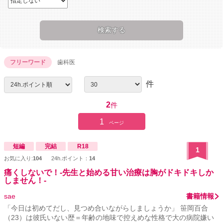
フリーワード
歯科医
件
2
件
1
ページ
短編
完結
R18
1
お気に入り:
104
24h.ポイント：
14
痛くしないで！‐先生と始める甘い治療は胸がドキドキしか
しません！‐
sae
書籍情報
「今日は初めてだし、見つめ合いながらしましょうか」 笹岡百合
（23）は彼氏いない歴＝年齢の地味で控えめな性格で大の病院嫌い